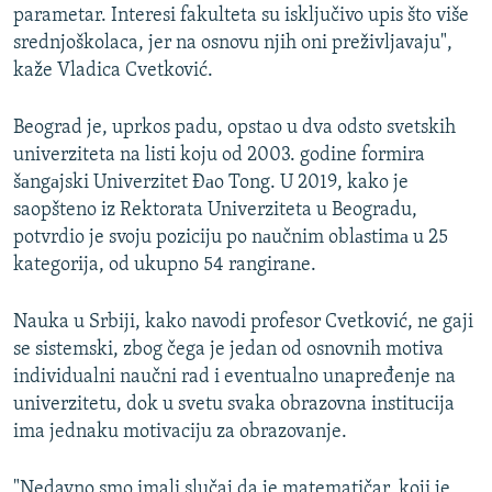
parametar. Interesi fakulteta su isključivo upis što više
srednjoškolaca, jer na osnovu njih oni preživljavaju",
kaže Vladica Cvetković.
Beograd je, uprkos padu, opstao u dva odsto svetskih
univerziteta na listi koju od 2003. godine formira
šаngаjski Univerzitet Đаo Tong. U 2019, kako je
saopšteno iz Rektorata Univerziteta u Beogradu,
potvrdio je svoju poziciju po nаučnim oblаstimа u 25
kategorija, od ukupno 54 rangirane.
Nauka u Srbiji, kako navodi profesor Cvetković, ne gaji
se sistemski, zbog čega je jedan od osnovnih motiva
individualni naučni rad i eventualno unapređenje na
univerzitetu, dok u svetu svaka obrazovna institucija
ima jednaku motivaciju za obrazovanje.
"Nedavno smo imali slučaj da je matematičar, koji je