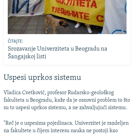
ČITAJTE:
Srozavanje Univerziteta u Beogradu na
Šangajskoj listi
Uspesi uprkos sistemu
Vladica Cvetković, profesor Rudarsko-geološkog
fakulteta u Beogradu, kaže da je osnovni problem to što
su to uspesi uprkos sistemu, a ne zahvaljujući sistemu.
"Reč je o uspesima pojedinaca. Univerzitet je razdeljen
na fakultete u čijem interesu nauka ne postoji kao