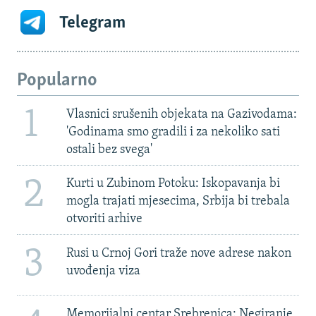
Telegram
Popularno
1
Vlasnici srušenih objekata na Gazivodama:
'Godinama smo gradili i za nekoliko sati
ostali bez svega'
2
Kurti u Zubinom Potoku: Iskopavanja bi
mogla trajati mjesecima, Srbija bi trebala
otvoriti arhive
3
Rusi u Crnoj Gori traže nove adrese nakon
uvođenja viza
Memorijalni centar Srebrenica: Negiranje