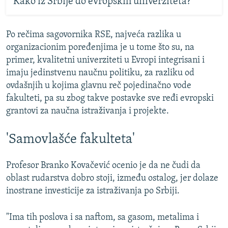
Kako iz Srbije do evropskih univerziteta?
Po rečima sagovornika RSE, najveća razlika u
organizacionim poređenjima je u tome što su, na
primer, kvalitetni univerziteti u Evropi integrisani i
imaju jedinstvenu naučnu politiku, za razliku od
ovdašnjih u kojima glavnu reč pojedinačno vode
fakulteti, pa su zbog takve postavke sve ređi evropski
grantovi za naučna istraživanja i projekte.
'Samovlašće fakulteta'
Profesor Branko Kovačević ocenio je da ne čudi da
oblast rudarstva dobro stoji, između ostalog, jer dolaze
inostrane investicije za istraživanja po Srbiji.
"Ima tih poslova i sa naftom, sa gasom, metalima i