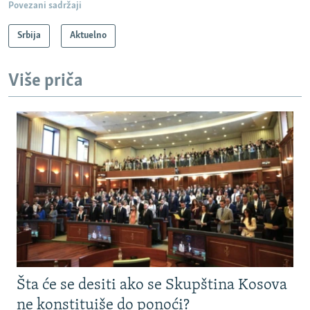
Povezani sadržaji
Srbija
Aktuelno
Više priča
Šta će se desiti ako se Skupština Kosova
ne konstituiše do ponoći?