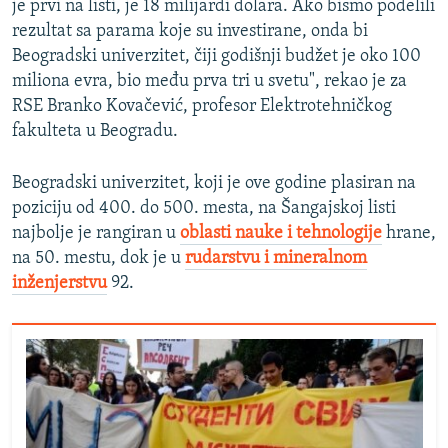
je prvi na listi, je 18 milijardi dolara. Ako bismo podelili
rezultat sa parama koje su investirane, onda bi
Beogradski univerzitet, čiji godišnji budžet je oko 100
miliona evra, bio među prva tri u svetu", rekao je za
RSE Branko Kovačević, profesor Elektrotehničkog
fakulteta u Beogradu.
Beogradski univerzitet, koji je ove godine plasiran na
poziciju od 400. do 500. mesta, na Šangajskoj listi
najbolje je rangiran u
oblasti nauke i tehnologije
hrane,
na 50. mestu, dok je u
rudarstvu i mineralnom
inženjerstvu
92.