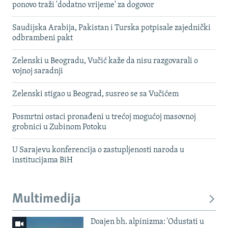
ponovo traži 'dodatno vrijeme' za dogovor
Saudijska Arabija, Pakistan i Turska potpisale zajednički
odbrambeni pakt
Zelenski u Beogradu, Vučić kaže da nisu razgovarali o
vojnoj saradnji
Zelenski stigao u Beograd, susreo se sa Vučićem
Posmrtni ostaci pronađeni u trećoj mogućoj masovnoj
grobnici u Zubinom Potoku
U Sarajevu konferencija o zastupljenosti naroda u
institucijama BiH
Multimedija
Doajen bh. alpinizma: 'Odustati u