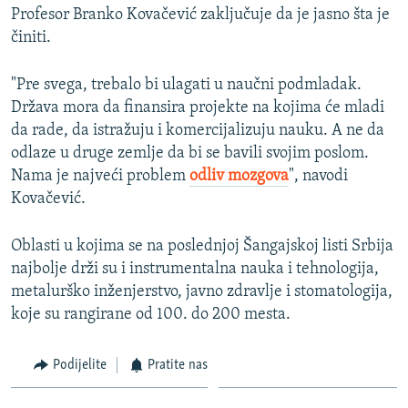
Profesor Branko Kovačević zaključuje da je jasno šta je
činiti.
"Pre svega, trebalo bi ulagati u naučni podmladak.
Država mora da finansira projekte na kojima će mladi
da rade, da istražuju i komercijalizuju nauku. A ne da
odlaze u druge zemlje da bi se bavili svojim poslom.
Nama je najveći problem
odliv mozgova
", navodi
Kovačević.
Oblasti u kojima se na poslednjoj Šangajskoj listi Srbija
najbolje drži su i instrumentalna nauka i tehnologija,
metalurško inženjerstvo, javno zdravlje i stomatologija,
koje su rangirane od 100. do 200 mesta.
Podijelite
Pratite nas