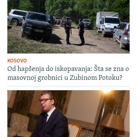
KOSOVO
Od hapšenja do iskopavanja: Šta se zna o
masovnoj grobnici u Zubinom Potoku?