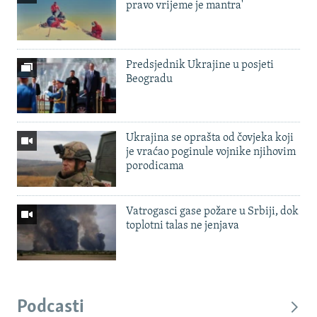
pravo vrijeme je mantra'
Predsjednik Ukrajine u posjeti
Beogradu
Ukrajina se oprašta od čovjeka koji
je vraćao poginule vojnike njihovim
porodicama
Vatrogasci gase požare u Srbiji, dok
toplotni talas ne jenjava
Podcasti