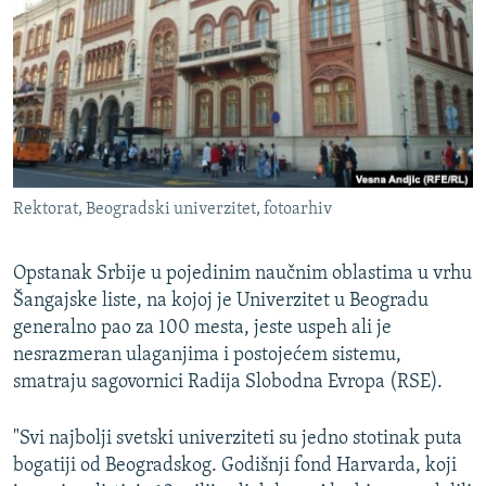
ISPRIČAJ MI
DNEVNO@RSE
SPECIJALI RSE
VIŠE OD NASLOVA
PRATITE NAS
GENOCID U SREBRENICI
Rektorat, Beogradski univerzitet, fotoarhiv
POPLAVE I KLIZIŠTA U BIH 2024.
TV LIBERTY
Sve RFE/RL stranice
Opstanak Srbije u pojedinim naučnim oblastima u vrhu
POST SCRIPTUM
Šangajske liste, na kojoj je Univerzitet u Beogradu
generalno pao za 100 mesta, jeste uspeh ali je
MOJA EVROPA
nesrazmeran ulaganjima i postojećem sistemu,
TRI DECENIJE OD RATA U BIH
smatraju sagovornici Radija Slobodna Evropa (RSE).
SVE KARTE DEJTONA
"Svi najbolji svetski univerziteti su jedno stotinak puta
NASTANAK I RASPAD JUGOSLAVIJE
bogatiji od Beogradskog. Godišnji fond Harvarda, koji