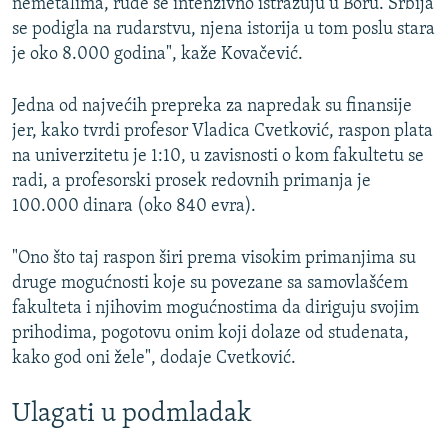
nemetalima, rude se intenzivno istražuju u Boru. Srbija
se podigla na rudarstvu, njena istorija u tom poslu stara
je oko 8.000 godina", kaže Kovačević.
Jedna od najvećih prepreka za napredak su finansije
jer, kako tvrdi profesor Vladica Cvetković, raspon plata
na univerzitetu je 1:10, u zavisnosti o kom fakultetu se
radi, a profesorski prosek redovnih primanja je
100.000 dinara (oko 840 evra).
"Ono što taj raspon širi prema visokim primanjima su
druge mogućnosti koje su povezane sa samovlašćem
fakulteta i njihovim mogućnostima da diriguju svojim
prihodima, pogotovu onim koji dolaze od studenata,
kako god oni žele", dodaje Cvetković.
Ulagati u podmladak