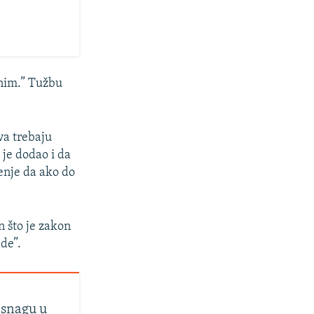
vnim.” Tužbu
va trebaju
 je dodao i da
renje da ako do
n što je zakon
de”.
 snagu u