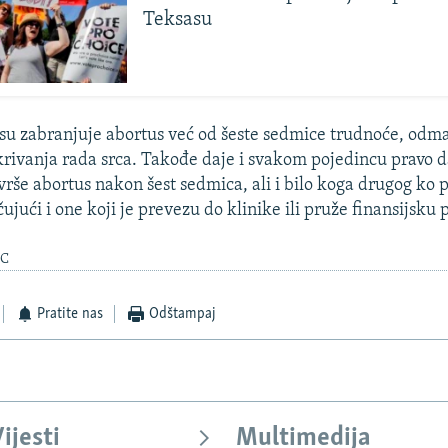
Teksasu
su zabranjuje abortus već od šeste sedmice trudnoće, od
rivanja rada srca. Takođe daje i svakom pojedincu pravo d
zvrše abortus nakon šest sedmica, ali i bilo koga drugog ko
ujući i one koji je prevezu do klinike ili pruže finansijsku
BC
Pratite nas
Odštampaj
ijesti
Multimedija