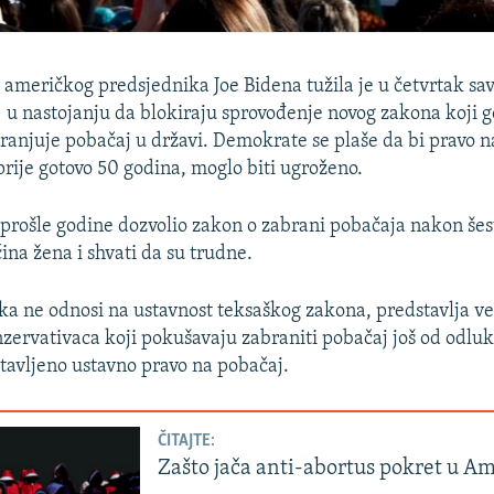
 američkog predsjednika Joe Bidena tužila je u četvrtak s
 u nastojanju da blokiraju sprovođenje novog zakona koji g
ranjuje pobačaj u državi. Demokrate se plaše da bi pravo n
prije gotovo 50 godina, moglo biti ugroženo.
 prošle godine dozvolio zakon o zabrani pobačaja nakon še
ćina žena i shvati da su trudne.
uka ne odnosi na ustavnost teksaškog zakona, predstavlja v
zervativaca koji pokušavaju zabraniti pobačaj još od odlu
tavljeno ustavno pravo na pobačaj.
ČITAJTE:
Zašto jača anti-abortus pokret u Am