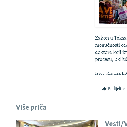
Zakon u Teksa
mogućnosti otk
doktore koji i
procesu, uključ
Izvor: Reuters, B
Podijelite
Više priča
Vesti/V