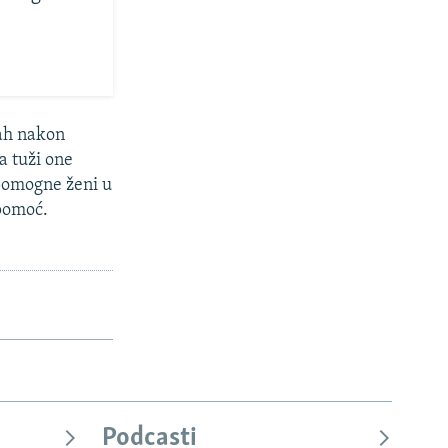
mah nakon
a tuži one
 pomogne ženi u
 pomoć.
Podcasti