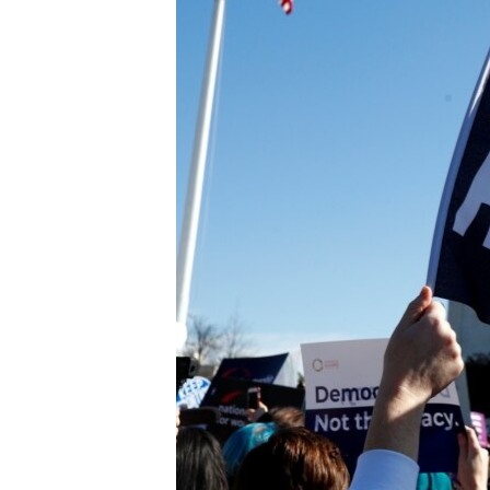
ISPRIČAJ MI
DNEVNO@RSE
SPECIJALI RSE
VIŠE OD NASLOVA
GENOCID U SREBRENICI
POPLAVE I KLIZIŠTA U BIH 2024.
TV LIBERTY
POST SCRIPTUM
MOJA EVROPA
TRI DECENIJE OD RATA U BIH
SVE KARTE DEJTONA
NASTANAK I RASPAD JUGOSLAVIJE