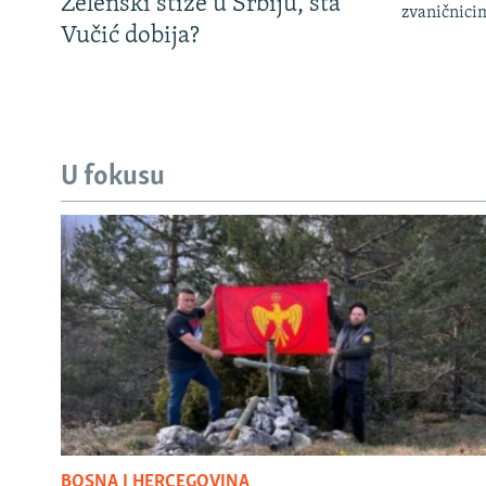
Zelenski stiže u Srbiju, šta
zvaničnici
Vučić dobija?
U fokusu
BOSNA I HERCEGOVINA