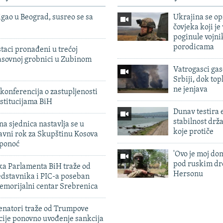
igao u Beograd, susreo se sa
Ukrajina se op
čovjeka koji je
poginule vojni
porodicama
taci pronađeni u trećoj
sovnoj grobnici u Zubinom
Vatrogasci gas
Srbiji, dok topl
ne jenjava
konferencija o zastupljenosti
stitucijama BiH
Dunav testira
stabilnost drž
na sjednica nastavlja se u
koje protiče
avni rok za Skupštinu Kosova
 ponoć
'Ovo je moj dom
pod ruskim dr
ka Parlamenta BiH traže od
Hersonu
edstavnika i PIC-a poseban
emorijalni centar Srebrenica
enatori traže od Trumpove
cije ponovno uvođenje sankcija