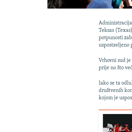
Administracija
Teksas (Texas)
potpunosti zab
uspostavljeno 
Vrhovni sud je
prije no što ve
Iako se ta odl
društvenih kon
kojom je uspos