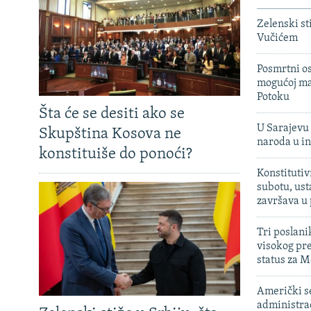
Zelenski st
Vučićem
Posmrtni os
mogućoj ma
Potoku
Šta će se desiti ako se
U Sarajevu 
Skupština Kosova ne
naroda u in
konstituiše do ponoći?
Konstitutiv
subotu, ust
završava u
Tri poslani
visokog pr
status za M
Američki s
administra