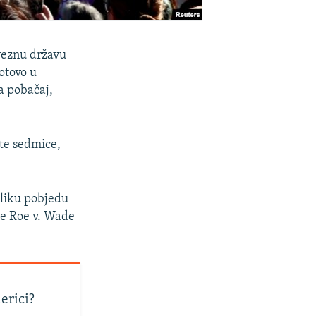
aveznu državu
otovo u
a pobačaj,
ste sedmice,
eliku pobjedu
ke Roe v. Wade
erici?