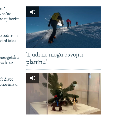
rašta od
 vraćao
ke njihovim
e požare u
otni talas
'Ljudi ne mogu osvojiti
 energetsku
planinu'
ava kroz
': Život
onovima u