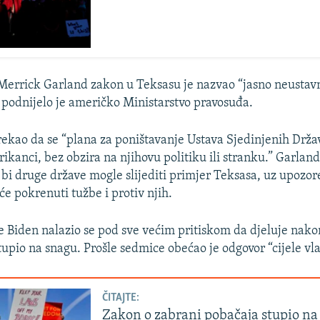
 Merrick Garland zakon u Teksasu je nazvao “jasno neusta
 podnijelo je američko Ministarstvo pravosuđa.
rekao da se “plana za poništavanje Ustava Sjedinjenih Drža
rikanci, bez obzira na njihovu politiku ili stranku.” Garland
a bi druge države mogle slijediti primjer Teksasa, uz upozo
će pokrenuti tužbe i protiv njih.
e Biden nalazio se pod sve većim pritiskom da djeluje nako
tupio na snagu. Prošle sedmice obećao je odgovor “cijele vla
ČITAJTE:
Zakon o zabrani pobačaja stupio na