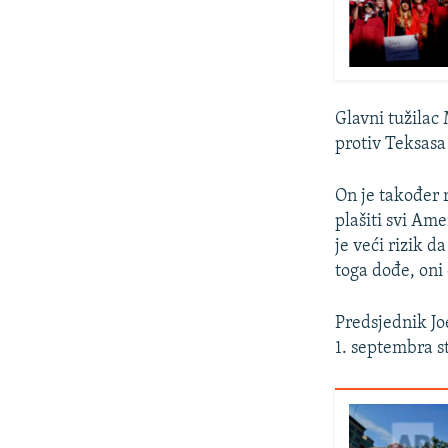
Glavni tužilac
protiv Teksasa
On je također 
plašiti svi Ame
je veći rizik d
toga dođe, oni 
Predsjednik Jo
1. septembra s