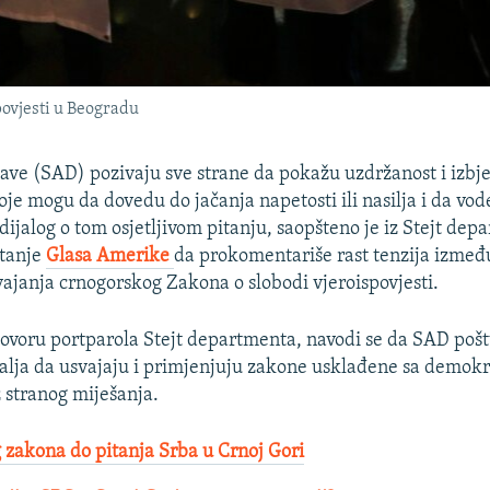
povjesti u Beogradu
ave (SAD) pozivaju sve strane da pokažu uzdržanost i izbj
oje mogu da dovedu do jačanja napetosti ili nasilja i da vod
dijalog o tom osjetljivom pitanju, saopšteno je iz Stejt dep
itanje
Glasa Amerike
da prokomentariše rast tenzija izmeđ
vajanja crnogorskog Zakona o slobodi vjeroispovjesti.
voru portparola Stejt departmenta, navodi se da SAD pošt
alja da usvajaju i primjenjuju zakone usklađene sa demok
stranog miješanja.
 zakona do pitanja Srba u Crnoj Gori