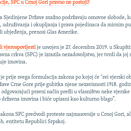
cije, SPC u Crnoj Gori pravno ne postoji?
a Sjedinjene Države snažno podržavaju osnovne slobode, ka
, udruživanja i okupljanja i prava pojedinaca da mirnim p
ili ubjeđenja, prenosi Glas Amerike.
i vjerospovijesti
je usvojen je 27. decembra 2019. u Skupšti
vna crkva (SPC) je izrazila nezadovoljstvo, jer tvrdi da jo
uje imovina.
e prije svega formulacija zakona po kojoj će "svi vjerski ob
žave Crne Gore prije gubitka njene nezavisnosti 1918. godin
 odgovarajući pravni način prešli u vlasništvo neke vjerske 
 državna imovina i biće upisani kao kulturno blago”.
akona SPC predvodi proteste najmasovnije u Crnoj Gori, ali 
bh. entitetu Republici Srpskoj.