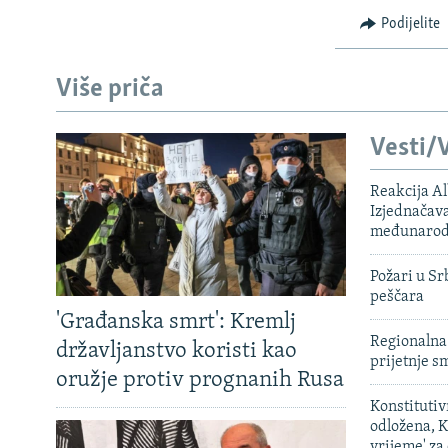
Podijelite
Više priča
Vesti/V
Reakcija Al
Izjednačava
međunarodn
Požari u Sr
peščara
'Građanska smrt': Kremlj
Regionalna 
državljanstvo koristi kao
prijetnje 
oružje protiv prognanih Rusa
Konstituti
odložena, K
vrijeme' za