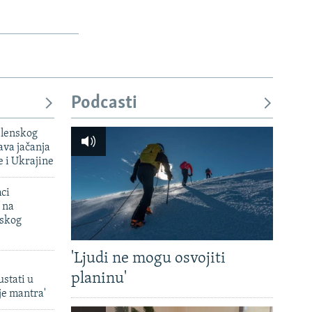
Podcasti
elenskog
va jačanja
e i Ukrajine
mci
 na
uskog
'Ljudi ne mogu osvojiti
planinu'
ustati u
je mantra'