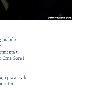
egnu bilo
e
artmenta u
u Crne Gore i
uju pravo svih
ratskim