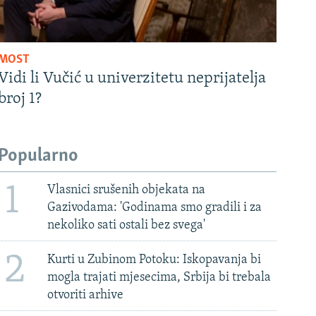
MOST
Vidi li Vučić u univerzitetu neprijatelja
broj 1?
Popularno
1
Vlasnici srušenih objekata na
Gazivodama: 'Godinama smo gradili i za
nekoliko sati ostali bez svega'
2
Kurti u Zubinom Potoku: Iskopavanja bi
mogla trajati mjesecima, Srbija bi trebala
otvoriti arhive