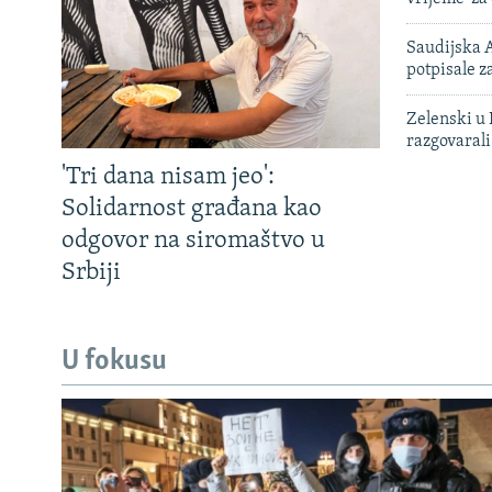
Saudijska A
potpisale 
Zelenski u 
razgovarali
'Tri dana nisam jeo':
Solidarnost građana kao
odgovor na siromaštvo u
Srbiji
U fokusu