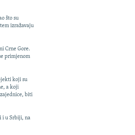
o što su
utem izražavaju
ni Crne Gore.
j se primjenom
jekti koji su
e, a koji
zajednice, biti
i u Srbiji, na