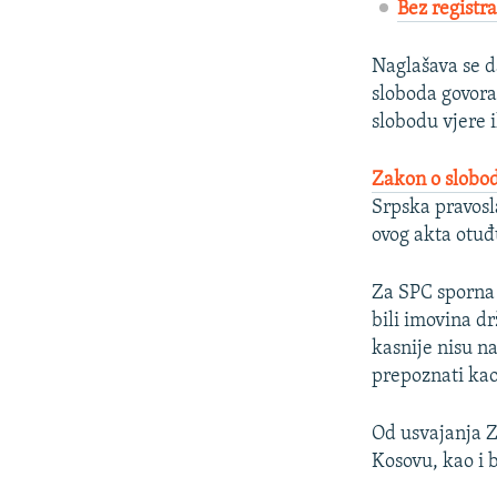
Bez registra
Naglašava se d
sloboda govora
slobodu vjere 
Zakon o slobod
Srpska pravosla
ovog akta otuđ
Za SPC sporna j
bili imovina dr
kasnije nisu na
prepoznati kao
Od usvajanja Z
Kosovu, kao i 