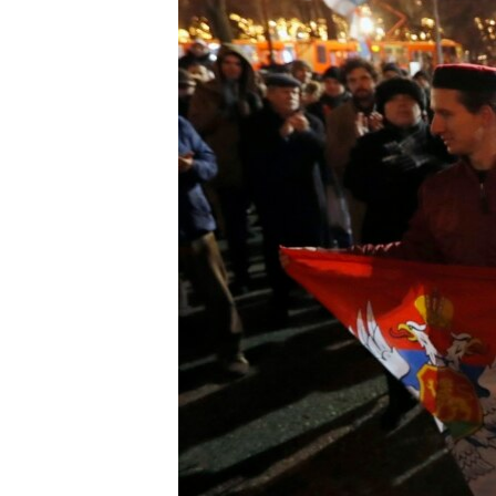
ISPRIČAJ MI
DNEVNO@RSE
SPECIJALI RSE
VIŠE OD NASLOVA
GENOCID U SREBRENICI
POPLAVE I KLIZIŠTA U BIH 2024.
TV LIBERTY
POST SCRIPTUM
MOJA EVROPA
TRI DECENIJE OD RATA U BIH
SVE KARTE DEJTONA
NASTANAK I RASPAD JUGOSLAVIJE