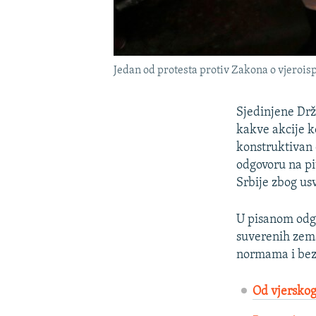
Jedan od protesta protiv Zakona o vjerois
Sjedinjene Drž
kakve akcije k
konstruktivan 
odgovoru na p
Srbije zbog us
U pisanom odgo
suverenih zem
normama i bez 
Od vjerskog