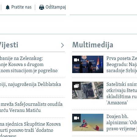
Pratite nas
Odštampaj
ijesti
Multimedija
banije na Zelenskog:
Prva poseta Z
nje Kosova s ​​drugom
Beogradu: Naja
om situacijom je pogrešno
saradnje Srbij
biji, najugroženija Deliblatska
Satelitski sni
otkrivaju štetu
skladištima r
'Amazona'
mreža SafeJournalists osudila
smrću Veranu Matiću
Doajen bh.
alpinizma: 'Od
vna sjednica Skupštine Kosova
pravo vrijeme 
urti ponovo traži 'dodatno
 dogovor