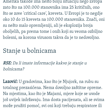
Amerika takođe ima nešto bolju situaciju nego Evropa
zato što na 100.000 stanovnika ima 25 kritičnih, ono
što se zove 'critical care', kreveta. U Evropi je to negdje
oko 10 do 15 kreveta na 100.000 stanovnika. Znači, oni
su nešto malo opremljeniji, ali je eksplozija broja
oboljelih, pa prema tome i onih koji su veoma ozbiljno
bolesni, sa korona virusom takva da je to nedovoljno.
Stanje u bolnicama
RSE:
Da li imate informacije kakvo je stanje u
bolnicama?
Lazović:
U gradovima, kao što je Njujork, na rubu su
totalnog prezasićena. Nema dovoljno zaštitne opreme.
Na mjestima, kao što je Majami, mjere koje se uvode
još uvijek izdržavaju. Ima dosta pacijenata, ali se svima
može pružiti pomoć, svi oni koji trebaju respiratore ili