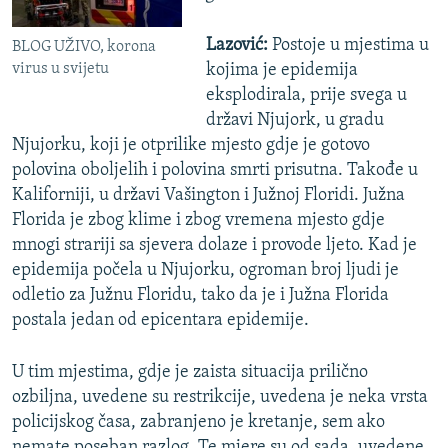
Lazović:
Postoje u mjestima u
BLOG UŽIVO, korona
virus u svijetu
kojima je epidemija
eksplodirala, prije svega u
državi Njujork, u gradu
Njujorku, koji je otprilike mjesto gdje je gotovo
polovina oboljelih i polovina smrti prisutna. Takođe u
Kaliforniji, u državi Vašington i Južnoj Floridi. Južna
Florida je zbog klime i zbog vremena mjesto gdje
mnogi strariji sa sjevera dolaze i provode ljeto. Kad je
epidemija počela u Njujorku, ogroman broj ljudi je
odletio za Južnu Floridu, tako da je i Južna Florida
postala jedan od epicentara epidemije.
U tim mjestima, gdje je zaista situacija prilično
ozbiljna, uvedene su restrikcije, uvedena je neka vrsta
policijskog časa, zabranjeno je kretanje, sem ako
nemate poseban razlog. Te mjere su od sada, uvedene