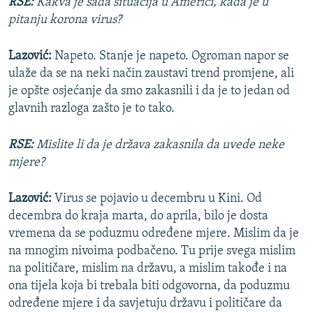
RSE:
Kakva je sada situacija u Americi, kada je u
pitanju korona virus?
Lazović:
Napeto. Stanje je napeto. Ogroman napor se
ulaže da se na neki način zaustavi trend promjene, ali
je opšte osjećanje da smo zakasnili i da je to jedan od
glavnih razloga zašto je to tako.
RSE:
Mislite li da je država zakasnila da uvede neke
mjere?
Lazović:
Virus se pojavio u decembru u Kini. Od
decembra do kraja marta, do aprila, bilo je dosta
vremena da se poduzmu određene mjere. Mislim da je
na mnogim nivoima podbačeno. Tu prije svega mislim
na političare, mislim na državu, a mislim takođe i na
ona tijela koja bi trebala biti odgovorna, da poduzmu
određene mjere i da savjetuju državu i političare da