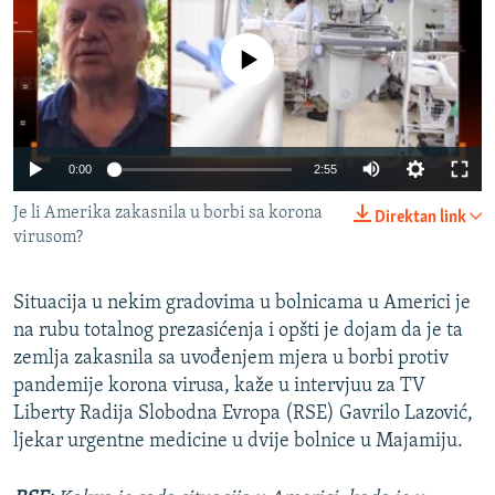
ISPRIČAJ MI
DNEVNO@RSE
No media source currently available
SPECIJALI RSE
VIŠE OD NASLOVA
PRATITE NAS
Auto
0:00
2:55
GENOCID U SREBRENICI
270p
Je li Amerika zakasnila u borbi sa korona
Direktan link
POPLAVE I KLIZIŠTA U BIH 2024.
virusom?
360p
TV LIBERTY
Sve RFE/RL stranice
404p
POST SCRIPTUM
Situacija u nekim gradovima u bolnicama u Americi je
Auto
270p
360p
404p
na rubu totalnog prezasićenja i opšti je dojam da je ta
MOJA EVROPA
zemlja zakasnila sa uvođenjem mjera u borbi protiv
TRI DECENIJE OD RATA U BIH
pandemije korona virusa, kaže u intervjuu za TV
Liberty Radija Slobodna Evropa (RSE) Gavrilo Lazović,
SVE KARTE DEJTONA
ljekar urgentne medicine u dvije bolnice u Majamiju.
NASTANAK I RASPAD JUGOSLAVIJE