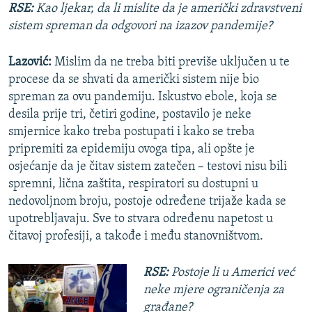
RSE:
Kao ljekar, da li mislite da je američki zdravstveni
sistem spreman da odgovori na izazov pandemije?
Lazović:
Mislim da ne treba biti previše uključen u te
procese da se shvati da američki sistem nije bio
spreman za ovu pandemiju. Iskustvo ebole, koja se
desila prije tri, četiri godine, postavilo je neke
smjernice kako treba postupati i kako se treba
pripremiti za epidemiju ovoga tipa, ali opšte je
osjećanje da je čitav sistem zatečen – testovi nisu bili
spremni, lična zaštita, respiratori su dostupni u
nedovoljnom broju, postoje određene trijaže kada se
upotrebljavaju. Sve to stvara određenu napetost u
čitavoj profesiji, a takođe i među stanovništvom.
RSE:
Postoje li u Americi već
neke mjere ograničenja za
građane?