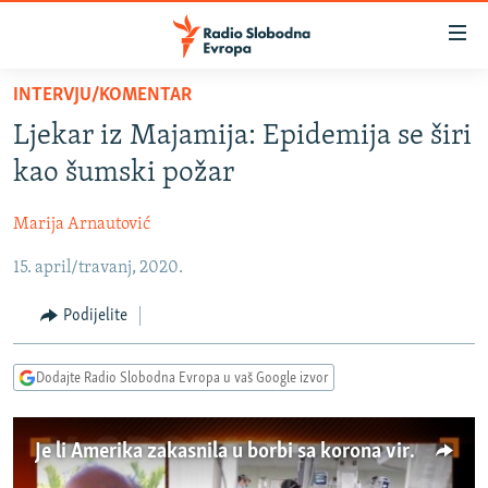
Dostupni
linkovi
Pređite
INTERVJU/KOMENTAR
na
VIJESTI
Ljekar iz Majamija: Epidemija se širi
glavni
BOSNA I HERCEGOVINA
sadržaj
kao šumski požar
SRBIJA
Pređite
na
Marija Arnautović
KOSOVO
glavnu
15. april/travanj, 2020.
CRNA GORA
navigaciju
Pređite
VIZUELNO
Podijelite
na
PODCASTI
VIDEO
pretragu
Dodajte Radio Slobodna Evropa u vaš Google izvor
RAT U UKRAJINI
FOTOGALERIJE
KINA NA BALKANU
INFOGRAFIKE
Je li Amerika zakasnila u borbi sa korona virusom?
RSE PRIČE IZ SVIJETA