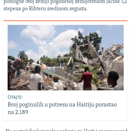
pomogne ovoj zemlji pogođenoj zemljotresom jačine 7,2
stepena po Rihteru sredinom avgusta.
ČITAJTE:
Broj poginulih u potresu na Haitiju porastao
na 2.189