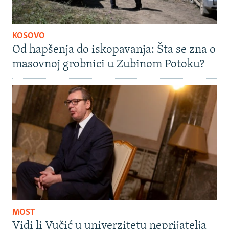
KOSOVO
Od hapšenja do iskopavanja: Šta se zna o
masovnoj grobnici u Zubinom Potoku?
MOST
Vidi li Vučić u univerzitetu neprijatelja