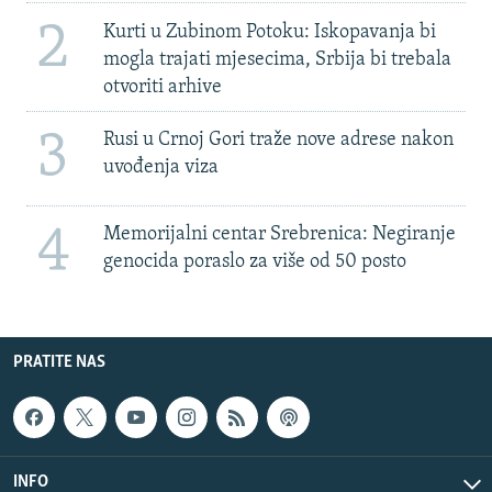
2
Kurti u Zubinom Potoku: Iskopavanja bi
mogla trajati mjesecima, Srbija bi trebala
otvoriti arhive
3
Rusi u Crnoj Gori traže nove adrese nakon
uvođenja viza
4
Memorijalni centar Srebrenica: Negiranje
genocida poraslo za više od 50 posto
PRATITE NAS
INFO