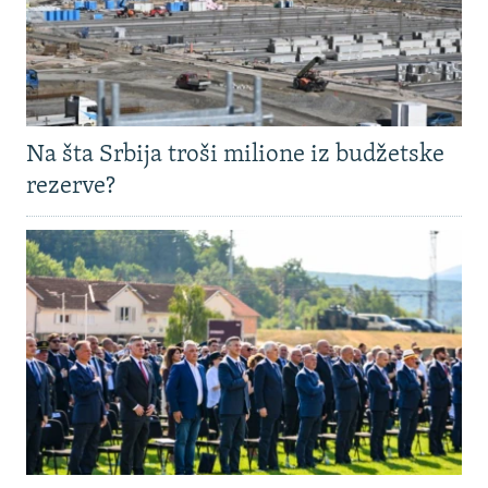
Na šta Srbija troši milione iz budžetske
rezerve?