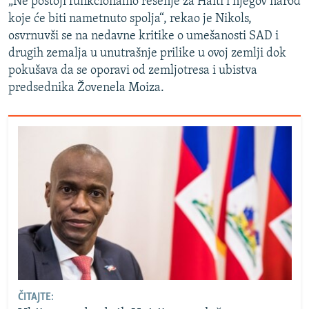
„Ne postoji funkcionalno rešenje za Haiti i njegov narod
koje će biti nametnuto spolja“, rekao je Nikols,
osvrnuvši se na nedavne kritike o umešanosti SAD i
drugih zemalja u unutrašnje prilike u ovoj zemlji dok
pokušava da se oporavi od zemljotresa i ubistva
predsednika Žovenela Moiza.
ČITAJTE: