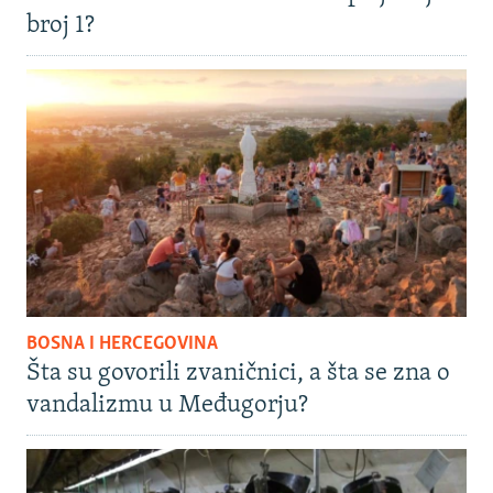
broj 1?
BOSNA I HERCEGOVINA
Šta su govorili zvaničnici, a šta se zna o
vandalizmu u Međugorju?