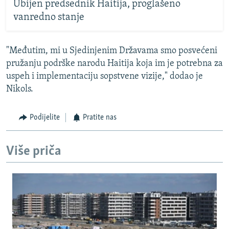
Ubijen predsednik Haitija, proglašeno
vanredno stanje
"Međutim, mi u Sjedinjenim Državama smo posvećeni
pružanju podrške narodu Haitija koja im je potrebna za
uspeh i implementaciju sopstvene vizije," dodao je
Nikols.
Podijelite
Pratite nas
Više priča