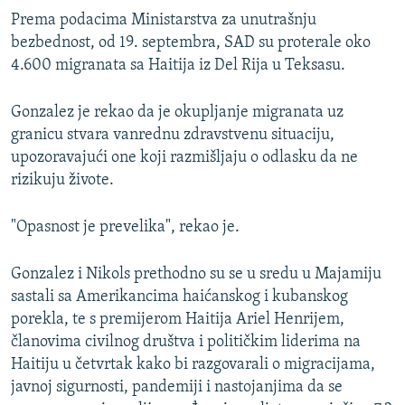
Prema podacima Ministarstva za unutrašnju
bezbednost, od 19. septembra, SAD su proterale oko
4.600 migranata sa Haitija iz Del Rija u Teksasu.
Gonzalez je rekao da je okupljanje migranata uz
granicu stvara vanrednu zdravstvenu situaciju,
upozoravajući one koji razmišljaju o odlasku da ne
rizikuju živote.
"Opasnost je prevelika", rekao je.
Gonzalez i Nikols prethodno su se u sredu u Majamiju
sastali sa Amerikancima haićanskog i kubanskog
porekla, te s premijerom Haitija Ariel Henrijem,
članovima civilnog društva i političkim liderima na
Haitiju u četvrtak kako bi razgovarali o migracijama,
javnoj sigurnosti, pandemiji i nastojanjima da se