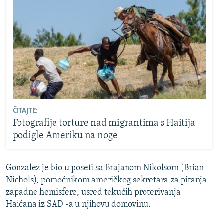
ČITAJTE:
Fotografije torture nad migrantima s Haitija
podigle Ameriku na noge
Gonzalez je bio u poseti sa Brajanom Nikolsom (Brian
Nichols), pomoćnikom američkog sekretara za pitanja
zapadne hemisfere, usred tekućih proterivanja
Haićana iz SAD -a u njihovu domovinu.