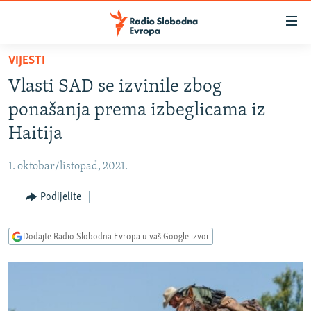
Dostupni
linkovi
Pređite
VIJESTI
na
VIJESTI
Vlasti SAD se izvinile zbog
glavni
BOSNA I HERCEGOVINA
sadržaj
ponašanja prema izbeglicama iz
SRBIJA
Pređite
Haitija
na
KOSOVO
glavnu
1. oktobar/listopad, 2021.
CRNA GORA
navigaciju
Pređite
Podijelite
VIZUELNO
na
PODCASTI
VIDEO
pretragu
Dodajte Radio Slobodna Evropa u vaš Google izvor
RAT U UKRAJINI
FOTOGALERIJE
KINA NA BALKANU
INFOGRAFIKE
RSE PRIČE IZ SVIJETA