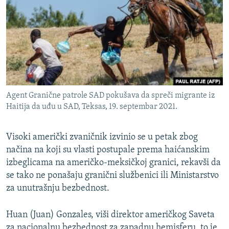
ISPRIČAJ MI
DNEVNO@RSE
SPECIJALI RSE
VIŠE OD NASLOVA
PRATITE NAS
GENOCID U SREBRENICI
Agent Granične patrole SAD pokušava da spreči migrante iz
POPLAVE I KLIZIŠTA U BIH 2024.
Haitija da uđu u SAD, Teksas, 19. septembar 2021.
TV LIBERTY
Sve RFE/RL stranice
Visoki američki zvaničnik izvinio se u petak zbog
POST SCRIPTUM
načina na koji su vlasti postupale prema haićanskim
MOJA EVROPA
izbeglicama na američko-meksičkoj granici, rekavši da
se tako ne ponašaju granični službenici ili Ministarstvo
TRI DECENIJE OD RATA U BIH
za unutrašnju bezbednost.
SVE KARTE DEJTONA
NASTANAK I RASPAD JUGOSLAVIJE
Huan (Juan) Gonzales, viši direktor američkog Saveta
za nacionalnu bezbednost za zapadnu hemisferu, to je