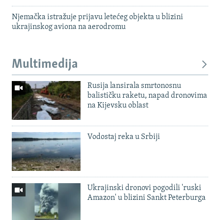
Njemačka istražuje prijavu letećeg objekta u blizini
ukrajinskog aviona na aerodromu
Multimedija
Rusija lansirala smrtonosnu
balističku raketu, napad dronovima
na Kijevsku oblast
Vodostaj reka u Srbiji
Ukrajinski dronovi pogodili 'ruski
Amazon' u blizini Sankt Peterburga