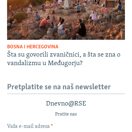
BOSNA I HERCEGOVINA
Šta su govorili zvaničnici, a šta se zna o
vandalizmu u Međugorju?
Pretplatite se na naš newsletter
Dnevno@RSE
Pratite nas
Vaša e-mail adresa
*