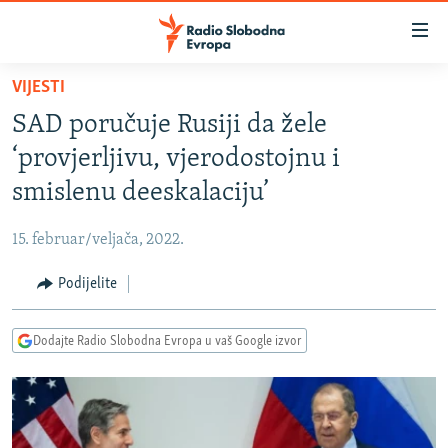
Dostupni
linkovi
Pređite
VIJESTI
na
VIJESTI
SAD poručuje Rusiji da žele
glavni
BOSNA I HERCEGOVINA
sadržaj
‘provjerljivu, vjerodostojnu i
SRBIJA
Pređite
smislenu deeskalaciju’
na
KOSOVO
glavnu
15. februar/veljača, 2022.
CRNA GORA
navigaciju
Pređite
Podijelite
VIZUELNO
na
PODCASTI
VIDEO
pretragu
Dodajte Radio Slobodna Evropa u vaš Google izvor
RAT U UKRAJINI
FOTOGALERIJE
KINA NA BALKANU
INFOGRAFIKE
RSE PRIČE IZ SVIJETA