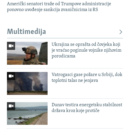
Američki senatori traže od Trumpove administracije
ponovno uvođenje sankcija zvaničnicima iz RS
Multimedija
Ukrajina se oprašta od čovjeka koji
je vraćao poginule vojnike njihovim
porodicama
Vatrogasci gase požare u Srbiji, dok
toplotni talas ne jenjava
Dunav testira energetsku stabilnost
država kroz koje protiče