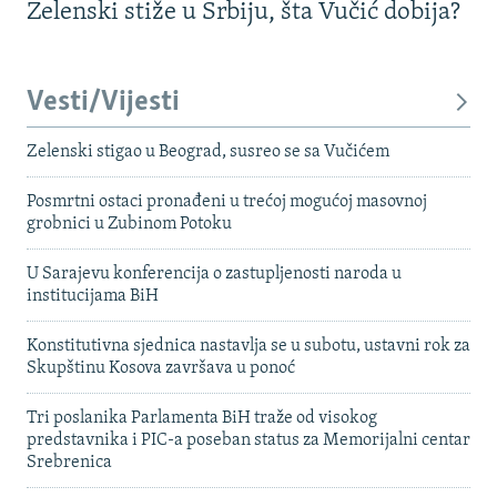
Zelenski stiže u Srbiju, šta Vučić dobija?
Vesti/Vijesti
Zelenski stigao u Beograd, susreo se sa Vučićem
Posmrtni ostaci pronađeni u trećoj mogućoj masovnoj
grobnici u Zubinom Potoku
U Sarajevu konferencija o zastupljenosti naroda u
institucijama BiH
Konstitutivna sjednica nastavlja se u subotu, ustavni rok za
Skupštinu Kosova završava u ponoć
Tri poslanika Parlamenta BiH traže od visokog
predstavnika i PIC-a poseban status za Memorijalni centar
Srebrenica