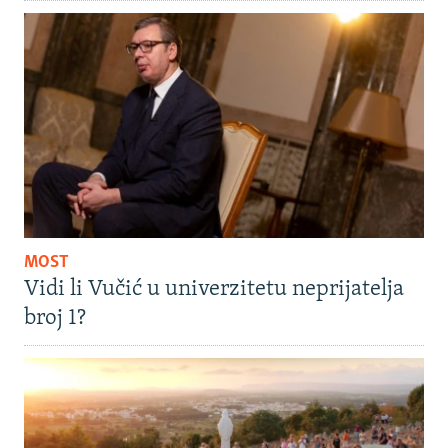
MOST
Vidi li Vučić u univerzitetu neprijatelja
broj 1?