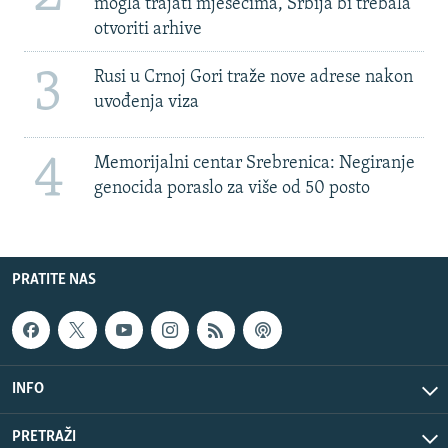
mogla trajati mjesecima, Srbija bi trebala
otvoriti arhive
3
Rusi u Crnoj Gori traže nove adrese nakon
uvođenja viza
4
Memorijalni centar Srebrenica: Negiranje
genocida poraslo za više od 50 posto
PRATITE NAS
INFO
PRETRAŽI