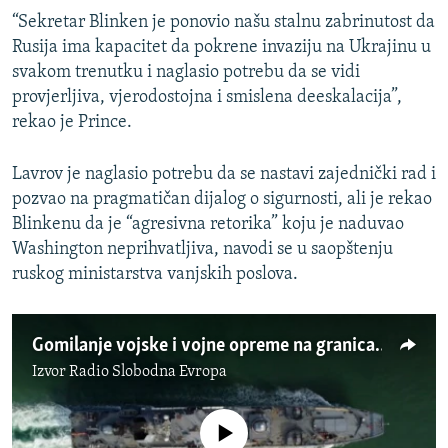
“Sekretar Blinken je ponovio našu stalnu zabrinutost da
Rusija ima kapacitet da pokrene invaziju na Ukrajinu u
svakom trenutku i naglasio potrebu da se vidi
provjerljiva, vjerodostojna i smislena deeskalacija”,
rekao je Prince.
Lavrov je naglasio potrebu da se nastavi zajednički rad i
pozvao na pragmatičan dijalog o sigurnosti, ali je rekao
Blinkenu da je “agresivna retorika” koju je naduvao
Washington neprihvatljiva, navodi se u saopštenju
ruskog ministarstva vanjskih poslova.
Gomilanje vojske i vojne opreme na granicama Ukrajine
Izvor
Radio Slobodna Evropa
No media source currently available