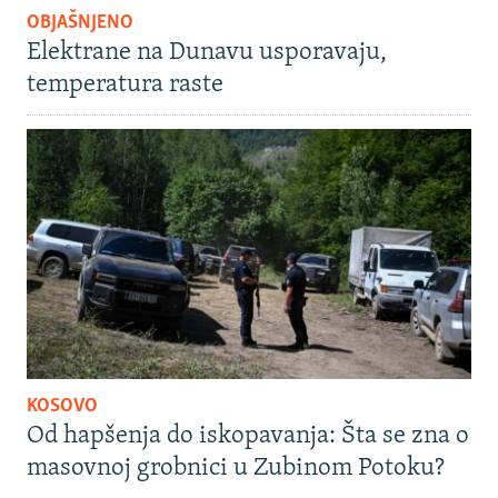
OBJAŠNJENO
Elektrane na Dunavu usporavaju,
temperatura raste
KOSOVO
Od hapšenja do iskopavanja: Šta se zna o
masovnoj grobnici u Zubinom Potoku?