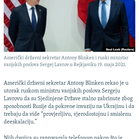
ISPRIČAJ MI
DNEVNO@RSE
SPECIJALI RSE
VIŠE OD NASLOVA
PRATITE NAS
GENOCID U SREBRENICI
Američki državni sekretar Antony Blinken i ruski ministar
POPLAVE I KLIZIŠTA U BIH 2024.
vanjskih poslova Sergej Lavrov u Rejkjaviku 19. maja 2021.
TV LIBERTY
Sve RFE/RL stranice
Američki državni sekretar Antony Blinken rekao je u
POST SCRIPTUM
utorak ruskom ministru vanjskih poslova Sergeju
MOJA EVROPA
Lavrovu da su Sjedinjene Države stalno zabrinute zbog
sposobnosti Rusije da pokrene invaziju na Ukrajinu i da
TRI DECENIJE OD RATA U BIH
trebaju da vide “provjerljivu, vjerodostojnu i smislenu
SVE KARTE DEJTONA
deeskalaciju.”
NASTANAK I RASPAD JUGOSLAVIJE
Njih dvojica su razgovarala telefonom nakon što je