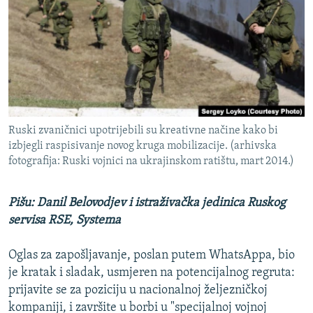
ISPRIČAJ MI
DNEVNO@RSE
SPECIJALI RSE
VIŠE OD NASLOVA
PRATITE NAS
GENOCID U SREBRENICI
Ruski zvaničnici upotrijebili su kreativne načine kako bi
POPLAVE I KLIZIŠTA U BIH 2024.
izbjegli raspisivanje novog kruga mobilizacije. (arhivska
fotografija: Ruski vojnici na ukrajinskom ratištu, mart 2014.)
TV LIBERTY
Sve RFE/RL stranice
POST SCRIPTUM
Pišu: Danil Belovodjev i istraživačka jedinica Ruskog
MOJA EVROPA
servisa RSE, Systema
TRI DECENIJE OD RATA U BIH
Oglas za zapošljavanje, poslan putem WhatsAppa, bio
SVE KARTE DEJTONA
je kratak i sladak, usmjeren na potencijalnog regruta:
prijavite se za poziciju u nacionalnoj željezničkoj
NASTANAK I RASPAD JUGOSLAVIJE
kompaniji, i završite u borbi u "specijalnoj vojnoj