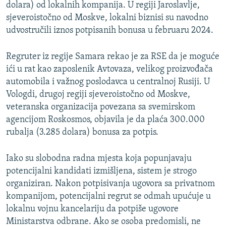
dolara) od lokalnih kompanija. U regiji Jaroslavlje,
sjeveroistočno od Moskve, lokalni biznisi su navodno
udvostručili iznos potpisanih bonusa u februaru 2024.
Regruter iz regije Samara rekao je za RSE da je moguće
ići u rat kao zaposlenik Avtovaza, velikog proizvođača
automobila i važnog poslodavca u centralnoj Rusiji. U
Vologdi, drugoj regiji sjeveroistočno od Moskve,
veteranska organizacija povezana sa svemirskom
agencijom Roskosmos, objavila je da plaća 300.000
rubalja (3.285 dolara) bonusa za potpis.
Iako su slobodna radna mjesta koja popunjavaju
potencijalni kandidati izmišljena, sistem je strogo
organiziran. Nakon potpisivanja ugovora sa privatnom
kompanijom, potencijalni regrut se odmah upućuje u
lokalnu vojnu kancelariju da potpiše ugovore
Ministarstva odbrane. Ako se osoba predomisli, ne