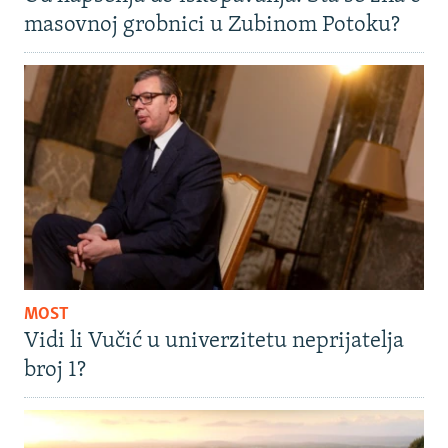
masovnoj grobnici u Zubinom Potoku?
MOST
Vidi li Vučić u univerzitetu neprijatelja
broj 1?