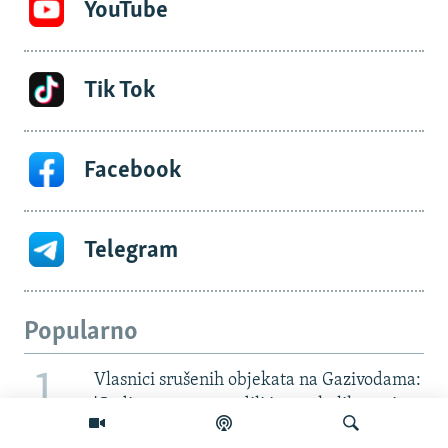
YouTube
Tik Tok
Facebook
Telegram
Popularno
1
Vlasnici srušenih objekata na Gazivodama:
'Godinama smo gradili i za nekoliko sati
ostali bez svega'