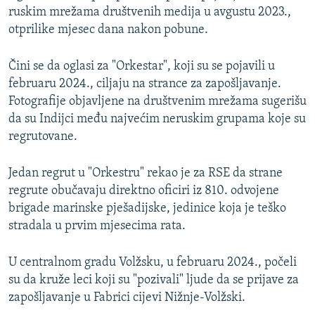
ruskim mrežama društvenih medija u avgustu 2023.,
otprilike mjesec dana nakon pobune.
Čini se da oglasi za "Orkestar", koji su se pojavili u
februaru 2024., ciljaju na strance za zapošljavanje.
Fotografije objavljene na društvenim mrežama sugerišu
da su Indijci među najvećim neruskim grupama koje su
regrutovane.
Jedan regrut u "Orkestru" rekao je za RSE da strane
regrute obučavaju direktno oficiri iz 810. odvojene
brigade marinske pješadijske, jedinice koja je teško
stradala u prvim mjesecima rata.
U centralnom gradu Volžsku, u februaru 2024., počeli
su da kruže leci koji su "pozivali" ljude da se prijave za
zapošljavanje u Fabrici cijevi Nižnje-Volžski.