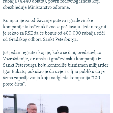
rubalja (4.440 dolara), povrh redovnog iznosa koji
obezbjeđuje Ministarstvo odbrane.
Kompanije za održavanje puteva i građevinske
kompanije također aktivno zapošljavaju. Jedan regrut
je rekao za RSE da će bonus od 400.000 rubalja stići
od Gradskog odbora Sankt Peterburga.
Još jedan regruter koji je, kako se čini, predstavljao
Vozroždenije, drumsku i građevinsku kompaniju iz
Sankt Peterburga koju kontroliše biznismen milijarder
Igor Bukato, pokušao je da uvjeri ciljnu publiku da je
šema zapošljavanja koju nadgleda kompanija "100
posto čista".