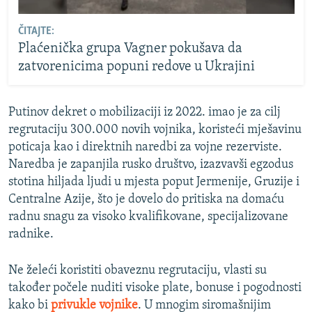
ČITAJTE:
Plaćenička grupa Vagner pokušava da
zatvorenicima popuni redove u Ukrajini
Putinov dekret o mobilizaciji iz 2022. imao je za cilj
regrutaciju 300.000 novih vojnika, koristeći mješavinu
poticaja kao i direktnih naredbi za vojne rezerviste.
Naredba je zapanjila rusko društvo, izazvavši egzodus
stotina hiljada ljudi u mjesta poput Jermenije, Gruzije i
Centralne Azije, što je dovelo do pritiska na domaću
radnu snagu za visoko kvalifikovane, specijalizovane
radnike.
Ne želeći koristiti obaveznu regrutaciju, vlasti su
također počele nuditi visoke plate, bonuse i pogodnosti
kako bi
privukle vojnike
. U mnogim siromašnijim