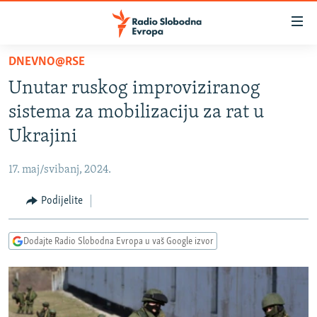
Dostupni
linkovi
Pređite
DNEVNO@RSE
na
VIJESTI
Unutar ruskog improviziranog
glavni
BOSNA I HERCEGOVINA
sadržaj
sistema za mobilizaciju za rat u
SRBIJA
Pređite
Ukrajini
na
KOSOVO
glavnu
17. maj/svibanj, 2024.
CRNA GORA
navigaciju
Pređite
Podijelite
VIZUELNO
na
PODCASTI
VIDEO
pretragu
Dodajte Radio Slobodna Evropa u vaš Google izvor
RAT U UKRAJINI
FOTOGALERIJE
KINA NA BALKANU
INFOGRAFIKE
RSE PRIČE IZ SVIJETA