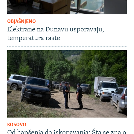
OBJAŠNJENO
Elektrane na Dunavu usporavaju,
temperatura raste
KOSOVO
Od hapšenja do iskopavanja: Šta se zna o