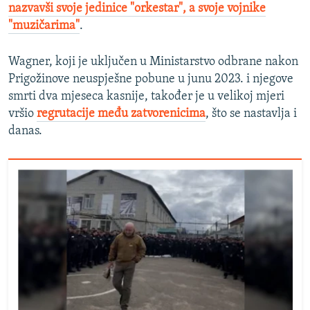
nazvavši svoje jedinice "orkestar", a svoje vojnike
"muzičarima"
.
Wagner, koji je uključen u Ministarstvo odbrane nakon
Prigožinove neuspješne pobune u junu 2023. i njegove
smrti dva mjeseca kasnije, također je u velikoj mjeri
vršio
regrutacije među zatvorenicima
, što se nastavlja i
danas.