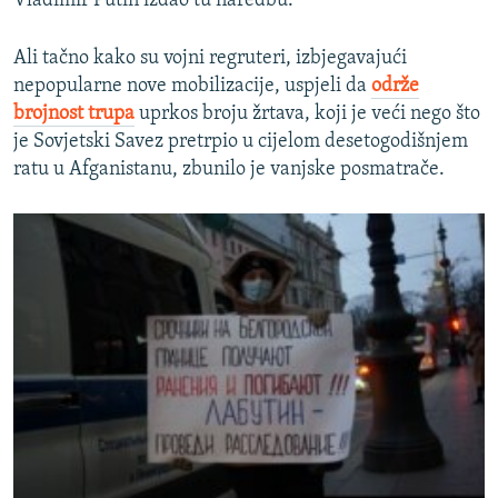
Vladimir Putin izdao tu naredbu.
Ali tačno kako su vojni regruteri, izbjegavajući
nepopularne nove mobilizacije, uspjeli da
održe
brojnost trupa
uprkos broju žrtava, koji je veći nego što
je Sovjetski Savez pretrpio u cijelom desetogodišnjem
ratu u Afganistanu, zbunilo je vanjske posmatrače.