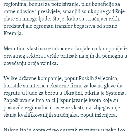
regionima, bonusi za potpisivanje, plus beneficije za
ratne udovice i preživjele, smanjili su ukupne godišnje
plate za mnoge ljude, što je, kako su stručnjaci rekli,
predstavljalo ogroman transfer bogatstva od strane
Kremlja.
Međutim, vlasti su se također oslanjale na kompanije iz
privatnog sektora i vršile pritisak na njih da pomognu u
povećanju broja vojnika.
Velike državne kompanije, poput Ruskih željeznica,
koristile su interne i eksterne firme za lov na glave da
regrutuju ljude za borbu u Ukrajini, otkrila je Systema.
Zapošljavanje ima za cilj ispunjavanje kvota koje su
postavile regionalne i savezne vlasti, uz izbjegavanje
slanja kvalifikovanijih stručnjaka, poput inženjera.
Nakon što je kontaktirao desetak regrutera u nekoliko