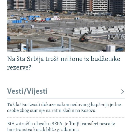
Na šta Srbija troši milione iz budžetske
rezerve?
Vesti/Vijesti
Tužilaštvo izvodi dokaze nakon nedavnog hapšenja jedne
osobe zbog sumnje na ratni zločin na Kosovu
BiH zatražila ulazak u SEPA: Jeftiniji transferi novca iz
inostranstva korak bliže građanima