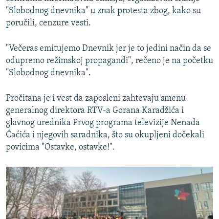
"Slobodnog dnevnika" u znak protesta zbog, kako su
poručili, cenzure vesti.
"Večeras emitujemo Dnevnik jer je to jedini način da se
odupremo režimskoj propagandi", rečeno je na početku
"Slobodnog dnevnika".
Pročitana je i vest da zaposleni zahtevaju smenu
generalnog direktora RTV-a Gorana Karadžića i
glavnog urednika Prvog programa televizije Nenada
Ćaćića i njegovih saradnika, što su okupljeni dočekali
povicima "Ostavke, ostavke!".