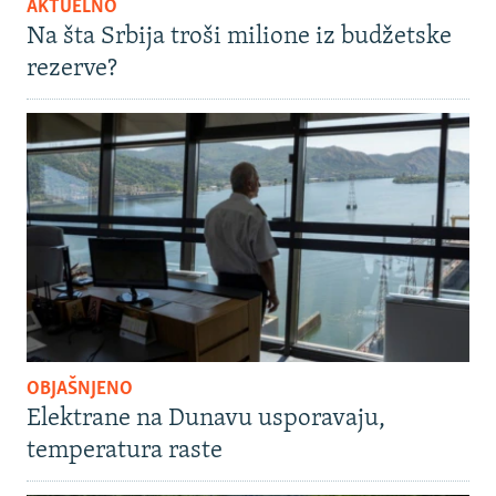
AKTUELNO
Na šta Srbija troši milione iz budžetske
rezerve?
OBJAŠNJENO
Elektrane na Dunavu usporavaju,
temperatura raste