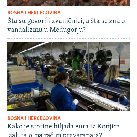
BOSNA I HERCEGOVINA
Šta su govorili zvaničnici, a šta se zna o
vandalizmu u Međugorju?
BOSNA I HERCEGOVINA
Kako je stotine hiljada eura iz Konjica
'zalutalo' na račun prevaranata?