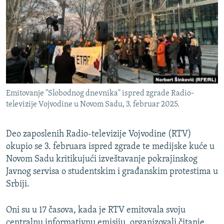
ISPRIČAJ MI
DNEVNO@RSE
SPECIJALI RSE
VIŠE OD NASLOVA
PRATITE NAS
GENOCID U SREBRENICI
Emitovanje "Slobodnog dnevnika" ispred zgrade Radio-
POPLAVE I KLIZIŠTA U BIH 2024.
televizije Vojvodine u Novom Sadu, 3. februar 2025.
TV LIBERTY
Sve RFE/RL stranice
Deo zaposlenih Radio-televizije Vojvodine (RTV)
POST SCRIPTUM
okupio se 3. februara ispred zgrade te medijske kuće u
MOJA EVROPA
Novom Sadu kritikujući izveštavanje pokrajinskog
Javnog servisa o studentskim i građanskim protestima u
TRI DECENIJE OD RATA U BIH
Srbiji.
SVE KARTE DEJTONA
NASTANAK I RASPAD JUGOSLAVIJE
Oni su u 17 časova, kada je RTV emitovala svoju
centralnu informativnu emisiju, organizovali čitanje