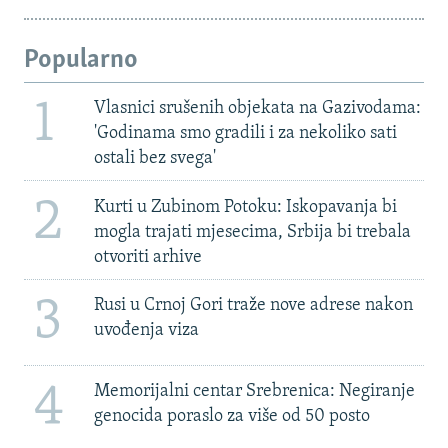
Popularno
1
Vlasnici srušenih objekata na Gazivodama:
'Godinama smo gradili i za nekoliko sati
ostali bez svega'
2
Kurti u Zubinom Potoku: Iskopavanja bi
mogla trajati mjesecima, Srbija bi trebala
otvoriti arhive
3
Rusi u Crnoj Gori traže nove adrese nakon
uvođenja viza
4
Memorijalni centar Srebrenica: Negiranje
genocida poraslo za više od 50 posto