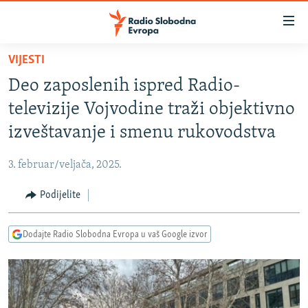
Dostupni
linkovi
Pređite
VIJESTI
na
VIJESTI
Deo zaposlenih ispred Radio-
glavni
BOSNA I HERCEGOVINA
sadržaj
televizije Vojvodine traži objektivno
SRBIJA
Pređite
izveštavanje i smenu rukovodstva
na
KOSOVO
glavnu
3. februar/veljača, 2025.
CRNA GORA
navigaciju
Pređite
Podijelite
VIZUELNO
na
PODCASTI
VIDEO
pretragu
Dodajte Radio Slobodna Evropa u vaš Google izvor
RAT U UKRAJINI
FOTOGALERIJE
KINA NA BALKANU
INFOGRAFIKE
RSE PRIČE IZ SVIJETA