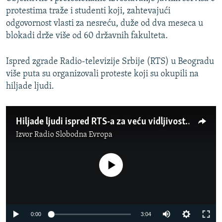
protestima traže i studenti koji, zahtevajući
odgovornost vlasti za nesreću, duže od dva meseca u
blokadi drže više od 60 državnih fakulteta.
Ispred zgrade Radio-televizije Srbije (RTS) u Beogradu
više puta su organizovali proteste koji su okupili na
hiljade ljudi.
Hiljade ljudi ispred RTS-a za veću vidljivost studenata na Javnom servisu
Izvor
Radio Slobodna Evropa
No media source currently available
Auto
0:00
3:04