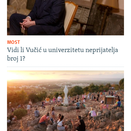
MOST
Vidi li Vučić u univerzitetu neprijatelja
broj 1?