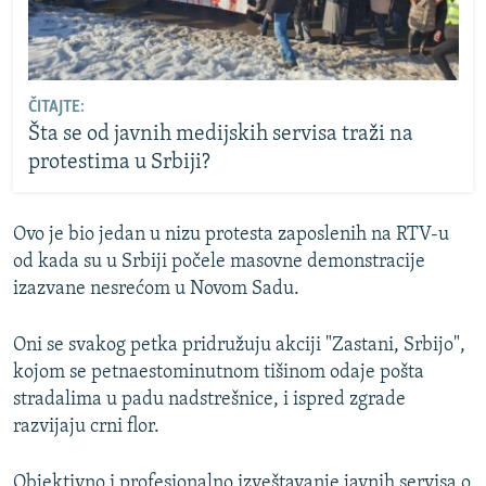
ČITAJTE:
Šta se od javnih medijskih servisa traži na
protestima u Srbiji?
Ovo je bio jedan u nizu protesta zaposlenih na RTV-u
od kada su u Srbiji počele masovne demonstracije
izazvane nesrećom u Novom Sadu.
Oni se svakog petka pridružuju akciji "Zastani, Srbijo",
kojom se petnaestominutnom tišinom odaje pošta
stradalima u padu nadstrešnice, i ispred zgrade
razvijaju crni flor.
Objektivno i profesionalno izveštavanje javnih servisa o