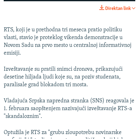
240p
Direktan link
360p
Auto
240p
360p
480p
480p
RTS, koji je u prethodna tri meseca pratio politiku
vlasti, stavio je proteklog vikenda demonstracije u
720p
720p
1080p
Novom Sadu na prvo mesto u centralnoj informativnoj
1080p
emisiji.
Izveštavanje su pratili snimci dronova, prikazujući
desetine hiljada ljudi koje su, na poziv studenata,
paralisale grad blokadom tri mosta.
Vladajuća Srpska napredna stranka (SNS) reagovala je
1. februara saopštenjem nazivajući izveštavanje RTS-a
"skandaloznim".
Optužila je RTS za "grubu zloupotrebu novinarske