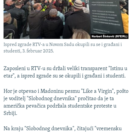
Ispred zgrade RTV-a u Novom Sadu okupili su se i građani i
studenti, 3. februar 2025.
Zaposleni u RTV-u su držali veliki transparent "Istinu u
etar", a ispred zgrade su se okupili i građani i studenti.
Hor je otpevao i Madoninu pesmu "Like a Virgin", pošto
je voditelj "Slobodnog dnevnika" pročitao da je ta
američka pevačica podržala studentske proteste u
Srbiji.
Na kraju "Slobodnog dnevnika", čitajući "vremensku