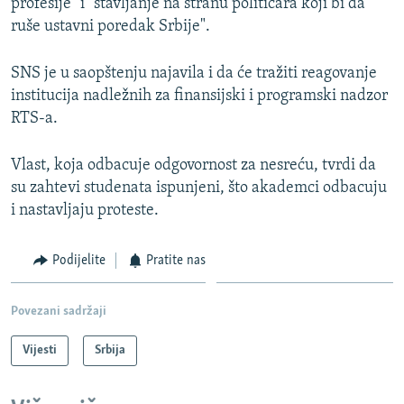
profesije" i "stavljanje na stranu političara koji bi da
ruše ustavni poredak Srbije".
SNS je u saopštenju najavila i da će tražiti reagovanje
institucija nadležnih za finansijski i programski nadzor
RTS-a.
Vlast, koja odbacuje odgovornost za nesreću, tvrdi da
su zahtevi studenata ispunjeni, što akademci odbacuju
i nastavljaju proteste.
Podijelite
Pratite nas
Povezani sadržaji
Vijesti
Srbija