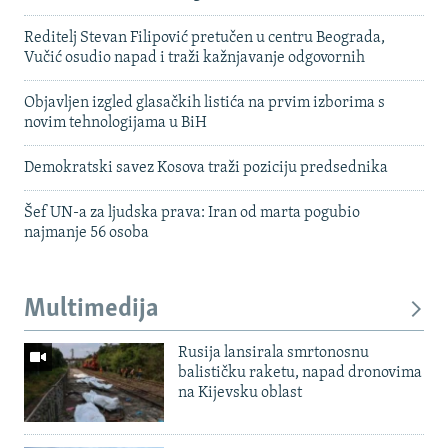
Reditelj Stevan Filipović pretučen u centru Beograda,
Vučić osudio napad i traži kažnjavanje odgovornih
Objavljen izgled glasačkih listića na prvim izborima s
novim tehnologijama u BiH
Demokratski savez Kosova traži poziciju predsednika
Šef UN-a za ljudska prava: Iran od marta pogubio
najmanje 56 osoba
Multimedija
Rusija lansirala smrtonosnu
balističku raketu, napad dronovima
na Kijevsku oblast