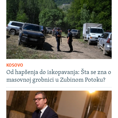
KOSOVO
Od hapšenja do iskopavanja: Šta se zna o
masovnoj grobnici u Zubinom Potoku?