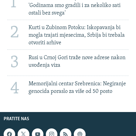
1
'Godinama smo gradili i za nekoliko sati
ostali bez svega'
2
Kurti u Zubinom Potoku: Iskopavanja bi
mogla trajati mjesecima, Srbija bi trebala
otvoriti arhive
3
Rusi u Crnoj Gori traže nove adrese nakon
uvođenja viza
4
Memorijalni centar Srebrenica: Negiranje
genocida poraslo za više od 50 posto
PRATITE NAS