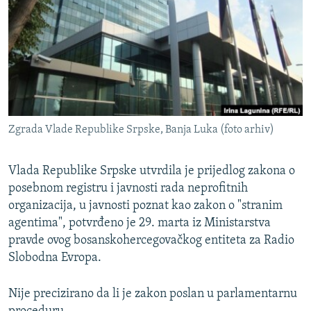
ISPRIČAJ MI
DNEVNO@RSE
SPECIJALI RSE
VIŠE OD NASLOVA
PRATITE NAS
GENOCID U SREBRENICI
Zgrada Vlade Republike Srpske, Banja Luka (foto arhiv)
POPLAVE I KLIZIŠTA U BIH 2024.
TV LIBERTY
Sve RFE/RL stranice
Vlada Republike Srpske utvrdila je prijedlog zakona o
posebnom registru i javnosti rada neprofitnih
POST SCRIPTUM
organizacija, u javnosti poznat kao zakon o "stranim
MOJA EVROPA
agentima", potvrđeno je 29. marta iz Ministarstva
TRI DECENIJE OD RATA U BIH
pravde ovog bosanskohercegovačkog entiteta za Radio
Slobodna Evropa.
SVE KARTE DEJTONA
NASTANAK I RASPAD JUGOSLAVIJE
Nije precizirano da li je zakon poslan u parlamentarnu