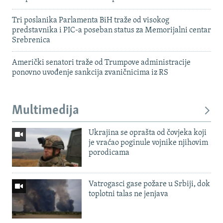
Tri poslanika Parlamenta BiH traže od visokog
predstavnika i PIC-a poseban status za Memorijalni centar
Srebrenica
Američki senatori traže od Trumpove administracije
ponovno uvođenje sankcija zvaničnicima iz RS
Multimedija
Ukrajina se oprašta od čovjeka koji
je vraćao poginule vojnike njihovim
porodicama
Vatrogasci gase požare u Srbiji, dok
toplotni talas ne jenjava