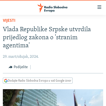
Dostupni
linkovi
Pređite
VIJESTI
na
VIJESTI
Vlada Republike Srpske utvrdila
glavni
BOSNA I HERCEGOVINA
sadržaj
prijedlog zakona o 'stranim
SRBIJA
Pređite
agentima'
na
KOSOVO
glavnu
29. mart/ožujak, 2024.
CRNA GORA
navigaciju
Pređite
Podijelite
VIZUELNO
na
PODCASTI
VIDEO
pretragu
Dodajte Radio Slobodna Evropa u vaš Google izvor
RAT U UKRAJINI
FOTOGALERIJE
KINA NA BALKANU
INFOGRAFIKE
RSE PRIČE IZ SVIJETA