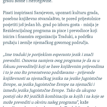
gradu Bosne i Hercegovine.
Pisati inspirisani Sarajevom, upoznati kulturu grada,
posebno književno stvaralaštvo, te pored prijestolnice
posjetiti još jedan bh. grad po izboru gosta - misija je
Rezidencijalnog programa za pisce i prevodioce koji
inicira i finansira organizacija Traduki, a podršku
pružaju i zemlje njemačkog govornog područja.
„Ime traduki je porijeklom esperanto jezik i znači
prevoditi. Osnovna namjera ovog programa je da su u
fokusu prevoditelji koji se bave književnim prijevodima
i to je ono što prvenstveno podržavamo - prijevode
književnosti sa njemačkog jezika na jezike Jugoistočne
Evrope, sa jezika Jugoistočne Evrope na njemački i
između jezika Jugoistočne Evrope. Tako da ukupno
postoji oko 80 jezičkih kombinacija sa kojih i na koje se
može prevoditi u okviru našeg programa“
, kaže