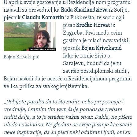
U aprilu svoje gostovanje u Rezidencijalnom programu
najavili su prevoditeljka
Rada Sharlandzieva
iz Sofije,
pjesnik
Claudiu Komartin
iz Bukurešta, te sociolog i
pisac
Srećko Horvat
iz
Zagreba. Prvi među ovim
gostima je mladi novosadski
pjesnik
Bojan Krivokapić
.
Iako je ranije živio u
Bojan Krivokapić
Sarajevu, budući da je tu
završio postdiplomski studij,
Bojan navodi da je učešće u Rezidencijalnom programu
velika prilika za svakog književnika.
„Dobijete poruku da to što radite neko prepoznaje i
vrednuje, i samim tim vam šalje poruku da trebate
raditi dalje, a to je strašno važna stvar. Dakle, ne pišete
uludo i uzaludno. Ne gledam na svoje pisanje kao stvar
neke inspiracije, da su pisci neki odabrani ljudi, oni su