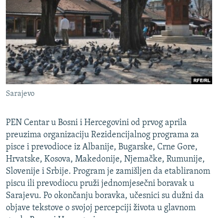
ISPRIČAJ MI
DNEVNO@RSE
SPECIJALI RSE
VIŠE OD NASLOVA
PRATITE NAS
GENOCID U SREBRENICI
Sarajevo
POPLAVE I KLIZIŠTA U BIH 2024.
TV LIBERTY
Sve RFE/RL stranice
PEN Centar u Bosni i Hercegovini od prvog aprila
POST SCRIPTUM
preuzima organizaciju Rezidencijalnog programa za
pisce i prevodioce iz Albanije, Bugarske, Crne Gore,
MOJA EVROPA
Hrvatske, Kosova, Makedonije, Njemačke, Rumunije,
TRI DECENIJE OD RATA U BIH
Slovenije i Srbije. Program je zamišljen da etabliranom
piscu ili prevodiocu pruži jednomjesečni boravak u
SVE KARTE DEJTONA
Sarajevu. Po okončanju boravka, učesnici su dužni da
NASTANAK I RASPAD JUGOSLAVIJE
objave tekstove o svojoj percepciji života u glavnom