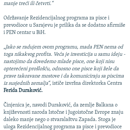
manje treći ili četvrti.“
Održavanje Rezidencijalnog programa za pisce i
prevodioce u Sarajevu je prilika da se dodatno afirmiše
i PEN centar u BiH.
„Jako se radujem ovom programu, mada PEN nema od
toga nikakvog profita. Veća je investicija u samu ideju -
nastojimo da dovedemo mlade pisce, one koji nisu
opterećeni prošlošću, odnosno one pisce koji žele da
prave takozvane mostove i da komuniciraju sa piscima
iz susjednih zemalja“
, ističe izvršna direktorka Centra
Ferida Duraković.
Činjenica je, navodi Duraković, da zemlje Balkana o
književnosti naroda Istočne i Jugoistočne Evrope znaju
daleko manje nego o stvaralaštvu Zapada. Stoga je
uloga Rezidencijalnog programa za pisce i prevodioce