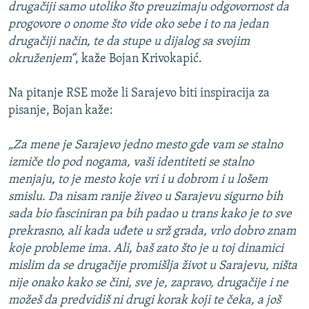
drugačiji samo utoliko što preuzimaju odgovornost da
progovore o onome što vide oko sebe i to na jedan
drugačiji način, te da stupe u dijalog sa svojim
okruženjem“
, kaže Bojan Krivokapić.
Na pitanje RSE može li Sarajevo biti inspiracija za
pisanje, Bojan kaže:
„Za mene je Sarajevo jedno mesto gde vam se stalno
izmiče tlo pod nogama, vaši identiteti se stalno
menjaju, to je mesto koje vri i u dobrom i u lošem
smislu. Da nisam ranije živeo u Sarajevu sigurno bih
sada bio fasciniran pa bih padao u trans kako je to sve
prekrasno, ali kada uđete u srž grada, vrlo dobro znam
koje probleme ima. Ali, baš zato što je u toj dinamici
mislim da se drugačije promišlja život u Sarajevu, ništa
nije onako kako se čini, sve je, zapravo, drugačije i ne
možeš da predvidiš ni drugi korak koji te čeka, a još