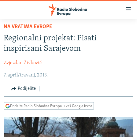
Dostupni
linkovi
Pređite
NA VRATIMA EVROPE
na
VIJESTI
Regionalni projekat: Pisati
glavni
BOSNA I HERCEGOVINA
sadržaj
inspirisani Sarajevom
SRBIJA
Pređite
na
Zvjezdan Živković
KOSOVO
glavnu
7. april/travanj, 2013.
CRNA GORA
navigaciju
Pređite
VIZUELNO
Podijelite
na
PODCASTI
VIDEO
pretragu
Dodajte Radio Slobodna Evropa u vaš Google izvor
RAT U UKRAJINI
FOTOGALERIJE
KINA NA BALKANU
INFOGRAFIKE
RSE PRIČE IZ SVIJETA