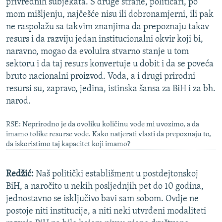
privrednih subjekata. S druge strane, političari, po
mom mišljenju, najčešće nisu ili dobronamjerni, ili pak
ne raspolažu sa takvim znanjima da prepoznaju takav
resurs i da razviju jedan institucionalni okvir koji bi,
naravno, mogao da evoluira stvarno stanje u tom
sektoru i da taj resurs konvertuje u dobit i da se poveća
bruto nacionalni proizvod. Voda, a i drugi prirodni
resursi su, zapravo, jedina, istinska šansa za BiH i za bh.
narod.
RSE: Neprirodno je da ovoliku količinu vode mi uvozimo, a da
imamo tolike resurse vode. Kako natjerati vlasti da prepoznaju to,
da iskoristimo taj kapacitet koji imamo?
Redžić:
Naš politički establišment u postdejtonskoj
BiH, a naročito u nekih posljednjih pet do 10 godina,
jednostavno se isključivo bavi sam sobom. Ovdje ne
postoje niti institucije, a niti neki utvrđeni modaliteti