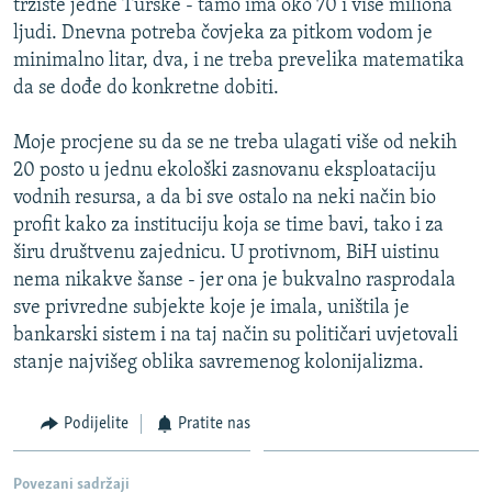
tržište jedne Turske - tamo ima oko 70 i više miliona
ljudi. Dnevna potreba čovjeka za pitkom vodom je
minimalno litar, dva, i ne treba prevelika matematika
da se dođe do konkretne dobiti.
Moje procjene su da se ne treba ulagati više od nekih
20 posto u jednu ekološki zasnovanu eksploataciju
vodnih resursa, a da bi sve ostalo na neki način bio
profit kako za instituciju koja se time bavi, tako i za
širu društvenu zajednicu. U protivnom, BiH uistinu
nema nikakve šanse - jer ona je bukvalno rasprodala
sve privredne subjekte koje je imala, uništila je
bankarski sistem i na taj način su političari uvjetovali
stanje najvišeg oblika savremenog kolonijalizma.
Podijelite
Pratite nas
Povezani sadržaji