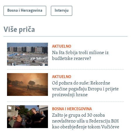
Bosna i Hercegovina
Intervju
Više priča
AKTUELNO
Na šta Srbija troši milione iz
budžetske rezerve?
AKTUELNO
Od požara do suše: Rekordne
vrućine pogađaju Evropu i prijete
proizvodnji hrane
BOSNA I HERCEGOVINA
Zašto je grupa od 30 osoba
neovlašteno ušla u Federaciju BiH
kao obezbjeđenje tokom Vučićeve