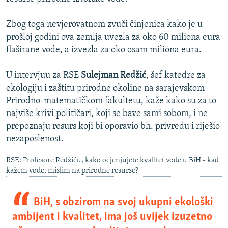
Zbog toga nevjerovatnom zvuči činjenica kako je u
prošloj godini ova zemlja uvezla za oko 60 miliona eura
flaširane vode, a izvezla za oko osam miliona eura.
U intervjuu za RSE
Sulejman Redžić
, šef katedre za
ekologiju i zaštitu prirodne okoline na sarajevskom
Prirodno-matematičkom fakultetu, kaže kako su za to
najviše krivi političari, koji se bave sami sobom, i ne
prepoznaju resurs koji bi oporavio bh. privredu i riješio
nezaposlenost.
RSE: Profesore Redžiću, kako ocjenjujete kvalitet vode u BiH - kad
kažem vode, mislim na prirodne resurse?
BiH, s obzirom na svoj ukupni ekološki
ambijent i kvalitet, ima još uvijek izuzetno