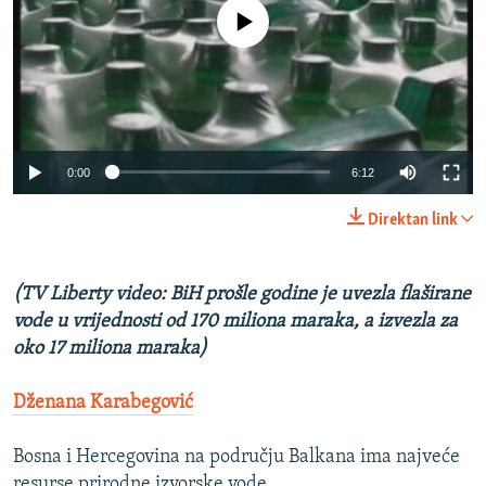
No media source currently available
ISPRIČAJ MI
DNEVNO@RSE
SPECIJALI RSE
VIŠE OD NASLOVA
PRATITE NAS
0:00
6:12
GENOCID U SREBRENICI
POPLAVE I KLIZIŠTA U BIH 2024.
Direktan link
TV LIBERTY
Sve RFE/RL stranice
(TV Liberty video: BiH prošle godine je uvezla flaširane
POST SCRIPTUM
vode u vrijednosti od 170 miliona maraka, a izvezla za
MOJA EVROPA
oko 17 miliona maraka)
TRI DECENIJE OD RATA U BIH
Dženana Karabegović
SVE KARTE DEJTONA
NASTANAK I RASPAD JUGOSLAVIJE
Bosna i Hercegovina na području Balkana ima najveće
resurse prirodne izvorske vode.