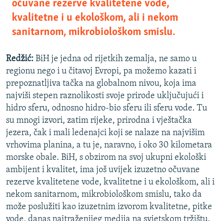
očuvane rezerve kvalitetene vode,
kvalitetne i u ekološkom, ali i nekom
sanitarnom, mikrobiološkom smislu.
Redžić:
BiH je jedna od rijetkih zemalja, ne samo u
regionu nego i u čitavoj Evropi, pa možemo kazati i
prepoznatljiva tačka na globalnom nivou, koja ima
najviši stepen raznolikosti svoje prirode uključujući i
hidro sferu, odnosno hidro-bio sferu ili sferu vode. Tu
su mnogi izvori, zatim rijeke, prirodna i vještačka
jezera, čak i mali ledenajci koji se nalaze na najvišim
vrhovima planina, a tu je, naravno, i oko 30 kilometara
morske obale. BiH, s obzirom na svoj ukupni ekološki
ambijent i kvalitet, ima još uvijek izuzetno očuvane
rezerve kvalitetene vode, kvalitetne i u ekološkom, ali i
nekom sanitarnom, mikrobiološkom smislu, tako da
može poslužiti kao izuzetnim izvorom kvalitetne, pitke
vode, danas najtraženijeg medija na svjetskom tržištu.