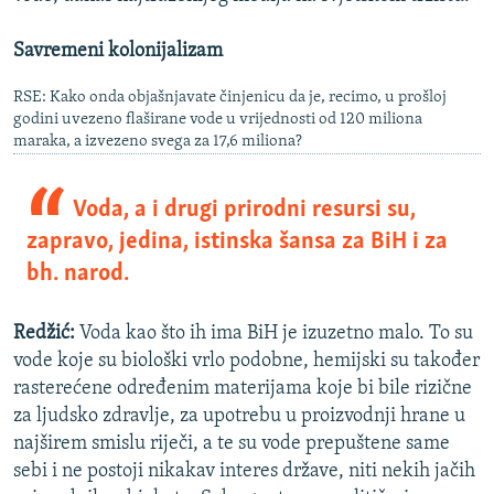
Savremeni kolonijalizam
RSE: Kako onda objašnjavate činjenicu da je, recimo, u prošloj
godini uvezeno flaširane vode u vrijednosti od 120 miliona
maraka, a izvezeno svega za 17,6 miliona?
Voda, a i drugi prirodni resursi su,
zapravo, jedina, istinska šansa za BiH i za
bh. narod.
Redžić:
Voda kao što ih ima BiH je izuzetno malo. To su
vode koje su biološki vrlo podobne, hemijski su također
rasterećene određenim materijama koje bi bile rizične
za ljudsko zdravlje, za upotrebu u proizvodnji hrane u
najširem smislu riječi, a te su vode prepuštene same
sebi i ne postoji nikakav interes države, niti nekih jačih