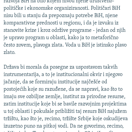
razvoja BiH na bilo kojem nivou njene društveno-
političke i ekonomske organiziranosti. Političari BiH
nisu bili u stanju da prepoznaju potrebe BiH, njene
komparativne prednosti u regionu, i da je izvuku iz
stanovite krize i kroz održive programe - jedan od njih
je upravo program u oblasti, kako ja to metaforično
često zovem, plavoga zlata. Voda u BiH je istinsko plavo
zlato.
Država bi morala da posegne za uspostavom takvih
instrumentarija, a to je institucionalni okvir i njegovo
jačanje, da se formiraju institucije najčešće od
postojećih koje su razuđene, da se napravi, kao što to
imaju sve ozbiljne zemlje, institut za prirodne resurse,
zatim institucije koje bi se bavile razvojnim projektima
u toj oblasti i pokušale približiti taj resurs BiH najužem
tržištu, kao što je, recimo, tržište Srbije koje oskudijeva
izuzetno puno na pitkoj vodi. Da ne govorimo, recimo,