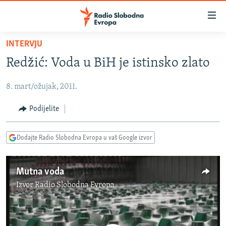
Dostupni
linkovi
Pređite
INTERVJU
na
VIJESTI
Redžić: Voda u BiH je istinsko zlato
glavni
BOSNA I HERCEGOVINA
sadržaj
8. mart/ožujak, 2011.
SRBIJA
Pređite
na
KOSOVO
Podijelite
glavnu
CRNA GORA
navigaciju
Dodajte Radio Slobodna Evropa u vaš Google izvor
Pređite
VIZUELNO
na
PODCASTI
VIDEO
pretragu
Mutna voda
RAT U UKRAJINI
FOTOGALERIJE
Izvor
Radio Slobodna Evropa
KINA NA BALKANU
INFOGRAFIKE
RSE PRIČE IZ SVIJETA