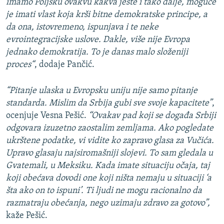
imamo Poljsku ovakvu kakva jeste i tako dalje, moguće
je imati vlast koja krši bitne demokratske principe, a
da ona, istovremeno, ispunjava i te neke
evrointegracijske uslove. Dakle, više nije Evropa
jednako demokratija. To je danas malo složeniji
proces“
, dodaje Pančić.
“Pitanje ulaska u Evropsku uniju nije samo pitanje
standarda. Mislim da Srbija gubi sve svoje kapacitete”
,
ocenjuje Vesna Pešić.
“Ovakav pad koji se događa Srbiji
odgovara izuzetno zaostalim zemljama. Ako pogledate
ukrštene podatke, vi vidite ko zapravo glasa za Vučića.
Upravo glasaju najsiromašniji slojevi. To sam gledala u
Gvatemali, u Meksiku. Kada imate situaciju očaja, taj
koji obećava dovodi one koji ništa nemaju u situaciji ‘a
šta ako on to ispuni’. Ti ljudi ne mogu racionalno da
razmatraju obećanja, nego uzimaju zdravo za gotovo”,
kaže Pešić.