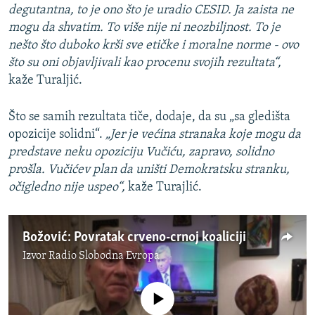
degutantna, to je ono što je uradio CESID. Ja zaista ne
mogu da shvatim. To više nije ni neozbiljnost. To je
nešto što duboko krši sve etičke i moralne norme - ovo
što su oni objavljivali kao procenu svojih rezultata“,
kaže Turaljić.
Što se samih rezultata tiče, dodaje, da su „sa gledišta
opozicije solidni“.
„Jer je većina stranaka koje mogu da
predstave neku opoziciju Vučiću, zapravo, solidno
prošla. Vučićev plan da uništi Demokratsku stranku,
očigledno nije uspeo“,
kaže Turajlić.
Božović: Povratak crveno-crnoj koaliciji
Izvor
Radio Slobodna Evropa
No media source currently available