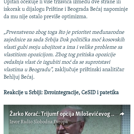
Upitan očekuje li više trzavica između dve strane ili
iskorak u dijalogu Prištine i Beograda Bećaj napominje
da mu nije ostalo previše optimizma.
„Prvenstveno zbog toga što je prioritet međunarodne
zajednice za sada Srbija Dok politička moć kosovskih
vlasti gubi svoju ubojitost a ima i velike probleme sa
vlastitiom opozicijom. Zbog tog pritiska opozicije
ovdašnja vlast će izgubiti moć da se suprotstavi
vlastima u Beogradu“,
zaključuje prištinski analitičar
Behljuj Bećaj.
Reakcije u Srbiji: Evrointegracije, CeSID i patetika
Žarko Korać: Trijumf opcija Miloševićevog doba
Izvor
Radio Slobodna Evropa