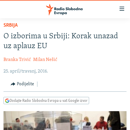
Dostupni
linkovi
Pređite
SRBIJA
na
VIJESTI
O izborima u Srbiji: Korak unazad
glavni
BOSNA I HERCEGOVINA
sadržaj
uz aplauz EU
SRBIJA
Pređite
na
Branka Trivić
Milan Nešić
KOSOVO
glavnu
25. april/travanj, 2016.
CRNA GORA
navigaciju
Pređite
VIZUELNO
Podijelite
na
PODCASTI
VIDEO
pretragu
Dodajte Radio Slobodna Evropa u vaš Google izvor
RAT U UKRAJINI
FOTOGALERIJE
KINA NA BALKANU
INFOGRAFIKE
RSE PRIČE IZ SVIJETA