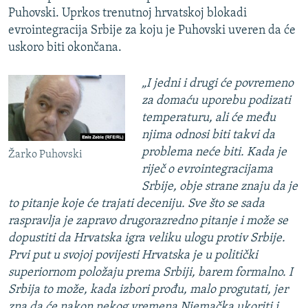
Puhovski. Uprkos trenutnoj hrvatskoj blokadi
evrointegracija Srbije za koju je Puhovski uveren da će
uskoro biti okončana.
„I jedni i drugi će povremeno
za domaću uporebu podizati
temperaturu, ali će među
njima odnosi biti takvi da
problema neće biti. Kada je
Žarko Puhovski
riječ o evrointegracijama
Srbije, obje strane znaju da je
to pitanje koje će trajati deceniju. Sve što se sada
raspravlja je zapravo drugorazredno pitanje i može se
dopustiti da Hrvatska igra veliku ulogu protiv Srbije.
Prvi put u svojoj povijesti Hrvatska je u politički
superiornom položaju prema Srbiji, barem formalno. I
Srbija to može, kada izbori prođu, malo progutati, jer
zna da će nakon nekog vremena Njemačka ukoriti i