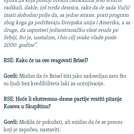
opozicija koja postoji bivšim radikalima jesu stvarni
radikali, dakle, još tvrđa desnica, tako da će sada Vučić
imati slobodno polje da, sa jedne strane, prati program
zbog koga ga podržavaju Evropska unija i Amerika, a sa
druge, da uspostavi jednostranačku vlast svuda po
Srbiji, što je, uostalom, i bio cilj svake vlade posle
2000. godine“.
RSE: Kako će na ovo reagovati Brisel?
Gordi:
Mislim da će Brisel biti jako zadovoljan zato što
su ljudi bez kredibiliteta laki za ucenjivanje.
RSE: Hoće li ekstremno-desne partije vratiti pitanje
Kosova u Skupštinu?
Gordi:
Možda će pokušati, ali mislim da će se proces
koji je započeo, nastaviti.