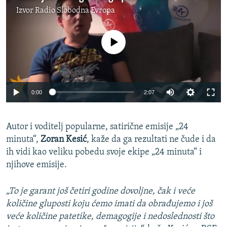
Izvor
Radio Slobodna Evropa
No media source currently available
0:00
2:07
Autor i voditelj popularne, satirične emisije „24
minuta“,
Zoran Kesić
, kaže da ga rezultati ne čude i da
ih vidi kao veliku pobedu svoje ekipe „24 minuta“ i
njihove emisije.
„To je garant još četiri godine dovoljne, čak i veće
količine gluposti koju ćemo imati da obrađujemo i još
veće količine patetike, demagogije i nedoslednosti što