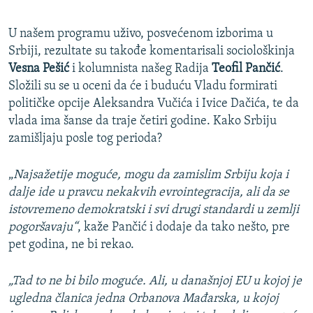
U našem programu uživo, posvećenom izborima u
Srbiji, rezultate su takođe komentarisali sociološkinja
Vesna Pešić
i kolumnista našeg Radija
Teofil Pančić
.
Složili su se u oceni da će i buduću Vladu formirati
političke opcije Aleksandra Vučića i Ivice Dačića, te da
vlada ima šanse da traje četiri godine. Kako Srbiju
zamišljaju posle tog perioda?
„
Najsažetije moguće, mogu da zamislim Srbiju koja i
dalje ide u pravcu nekakvih evrointegracija, ali da se
istovremeno demokratski i svi drugi standardi u zemlji
pogoršavaju“
, kaže Pančić i dodaje da tako nešto, pre
pet godina, ne bi rekao.
„Tad to ne bi bilo moguće. Ali, u današnjoj EU u kojoj je
ugledna članica jedna Orbanova Mađarska, u kojoj