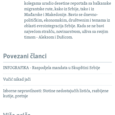
kolegama uradio desetine reportaža sa balkanske
migrantske rute, kako iz Srbije, tako i iz
Mađarske i Makedonije. Bavio se dnevno-
političkim, ekonomskim, društvenim i temama iz
oblasti evrointegracija Srbije. Kada se ne bavi
najvećom strašću, novinarstvom, uživa sa svojim
timom - Aleksom i Dušicom.
Povezani članci
INFOGRAFIKA - Raspodjela mandata u Skupštini Srbije
Vučić nikad jači
Izborne nepravilnosti: Stotine nedostajućih listića, razbijene
kutije, pretnje