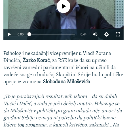
No media source currently available
0:00
8:44
Psiholog i nekadašnji vicepremijer u Vladi Zorana
Đinđića,
Žarko Korać
, za RSE kaže da su upravo
završeni vanredni parlamentarni izbori na učinili da
vodeće snage u budućoj Skupštini Srbije budu političke
opcije iz vremena
Slobodana Miloševića
.
„To je poražavajući rezultat ovih izbora – da su dobili
Vučić i Dačić, a sada je još i Šešelj unutra. Pokazuje se
da Miloševićev politički program nikada nije umor i da
građani Srbije nemaju ni potrebu da politički kazne
lidere tog programa, a kamoli krivično, zakonski...Na