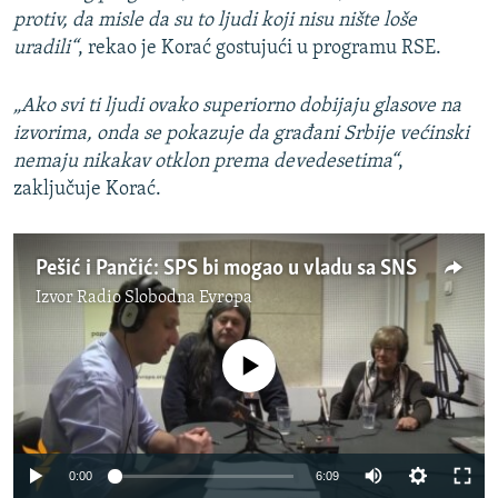
protiv, da misle da su to ljudi koji nisu nište loše
uradili“
, rekao je Korać gostujući u programu RSE.
„Ako svi ti ljudi ovako superiorno dobijaju glasove na
izvorima, onda se pokazuje da građani Srbije većinski
nemaju nikakav otklon prema devedesetima“
,
zaključuje Korać.
Pešić i Pančić: SPS bi mogao u vladu sa SNS
Izvor
Radio Slobodna Evropa
No media source currently available
0:00
6:09