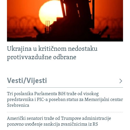
Ukrajina u kritičnom nedostaku
protivvazdušne odbrane
Vesti/Vijesti
Tri poslanika Parlamenta BiH traže od visokog
predstavnika i PIC-a poseban status za Memorijalni centar
Srebrenica
Američki senatori traže od Trumpove administracije
ponovno uvođenje sankcija zvaničnicima iz RS