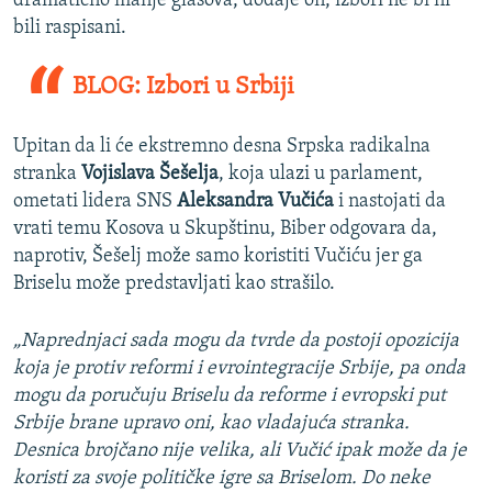
dramatično manje glasova, dodaje on, izbori ne bi ni
bili raspisani.
BLOG: Izbori u Srbiji
Upitan da li će ekstremno desna Srpska radikalna
stranka
Vojislava Šešelja
, koja ulazi u parlament,
ometati lidera SNS
Aleksandra Vučića
i nastojati da
vrati temu Kosova u Skupštinu, Biber odgovara da,
naprotiv, Šešelj može samo koristiti Vučiću jer ga
Briselu može predstavljati kao strašilo.
„Naprednjaci sada mogu da tvrde da postoji opozicija
koja je protiv reformi i evrointegracije Srbije, pa onda
mogu da poručuju Briselu da reforme i evropski put
Srbije brane upravo oni, kao vladajuća stranka.
Desnica brojčano nije velika, ali Vučić ipak može da je
koristi za svoje političke igre sa Briselom. Do neke