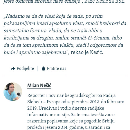
jeste osnovna sirovina naše emisije“
, kaže Kesić za RSE.
„Nadamo se da će vlast koja će sada, po svim
pokazateljima imati apsolutnu vlast, smoći hrabrosti da
samostalno formira Vladu, da ne traži alibi u
koalicijama sa drugim, malim stranči-či-čicama, tako
da će sa tom apsolutnom vlašću, steći i odgovornost da
bude i apsolutno zajebavana
“, rekao je Kesić.
Podijelite
Pratite nas
Milan Nešić
Reporter i novinar beogradskog biroa Radija
Slobodna Evropa od septembra 2012. do februara
2019. Uređivao i vodio dnevne radijske
informativne emisije. Sa terena izveštavao o
razornim poplavama koje su pogodile Srbiju
proleća i jeseni 2014. godine, u saradnji sa