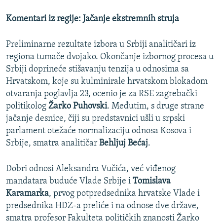
Komentari iz regije: Jačanje ekstremnih struja
Preliminarne rezultate izbora u Srbiji analitičari iz
regiona tumače dvojako. Okončanje izbornog procesa u
Srbiji doprineće stišavanju tenzija u odnosima sa
Hrvatskom, koje su kulminirale hrvatskom blokadom
otvaranja poglavlja 23, ocenio je za RSE zagrebački
politikolog
Žarko Puhovski
. Međutim, s druge strane
jačanje desnice, čiji su predstavnici ušli u srpski
parlament otežaće normalizaciju odnosa Kosova i
Srbije, smatra analitičar
Behljuj Bećaj
.
Dobri odnosi Aleksandra Vučića, već viđenog
mandatara buduće Vlade Srbije i
Tomislava
Karamarka
, prvog potpredsednika hrvatske Vlade i
predsednika HDZ-a preliće i na odnose dve države,
smatra profesor Fakulteta političkih znanosti Žarko