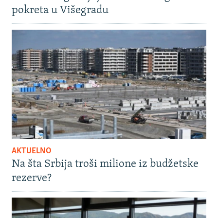
pokreta u Višegradu
AKTUELNO
Na šta Srbija troši milione iz budžetske
rezerve?