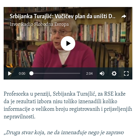
Srbijanka Turajlić: Vučićev plan da uništi DS nije uspeo
Izvor
Radio Slobodna Evropa
No media source currently available
0:00
2:04
Profesorka u penziji, Srbijanka Turajlić, za RSE kaže
da je rezultati izbora nisu toliko iznenadili koliko
informacije o velikom broju registrovanih i prijavljenjih
nepravilnosti.
„Druga stvar koja, ne da iznenađuje nego je zapravo