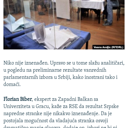
ISPRIČAJ MI
DNEVNO@RSE
SPECIJALI RSE
VIŠE OD NASLOVA
PRATITE NAS
GENOCID U SREBRENICI
POPLAVE I KLIZIŠTA U BIH 2024.
Niko nije iznenađen. Upravo se u tome slažu analitičari,
TV LIBERTY
Sve RFE/RL stranice
u pogledu na preliminarne rezultate vanrednih
parlamentarnih izbora u Srbiji, kako inostrani tako i
POST SCRIPTUM
domaći.
MOJA EVROPA
TRI DECENIJE OD RATA U BIH
Florian Biber
, ekspert za Zapadni Balkan sa
Univerziteta u Gracu, kaže za RSE da rezultat Srpske
SVE KARTE DEJTONA
napredne stranke nije nikakvo iznenađenje. Da je
NASTANAK I RASPAD JUGOSLAVIJE
postojala mogućnost da vladajuća stranka osvoji