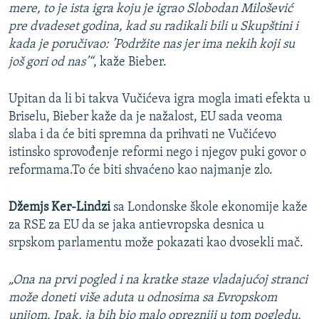
mere, to je ista igra koju je igrao Slobodan Milošević
pre dvadeset godina, kad su radikali bili u Skupštini i
kada je poručivao: ’Podržite nas jer ima nekih koji su
još gori od nas’“
, kaže Bieber.
Upitan da li bi takva Vučićeva igra mogla imati efekta u
Briselu, Bieber kaže da je nažalost, EU sada veoma
slaba i da će biti spremna da prihvati ne Vučićevo
istinsko sprovođenje reformi nego i njegov puki govor o
reformama.To će biti shvaćeno kao najmanje zlo.
Džemjs Ker-Lindzi
sa Londonske škole ekonomije kaže
za RSE za EU da se jaka antievropska desnica u
srpskom parlamentu može pokazati kao dvosekli mač.
„Ona na prvi pogled i na kratke staze vladajućoj stranci
može doneti više aduta u odnosima sa Evropskom
unijom. Ipak, ja bih bio malo oprezniji u tom pogledu.