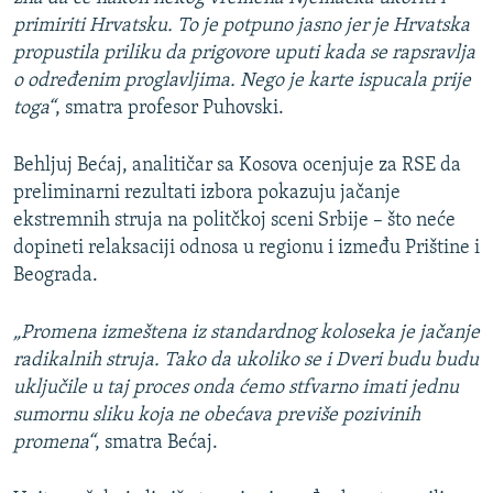
primiriti Hrvatsku. To je potpuno jasno jer je Hrvatska
propustila priliku da prigovore uputi kada se rapsravlja
o određenim proglavljima. Nego je karte ispucala prije
toga“
, smatra profesor Puhovski.
Behljuj Bećaj, analitičar sa Kosova ocenjuje za RSE da
preliminarni rezultati izbora pokazuju jačanje
ekstremnih struja na politčkoj sceni Srbije – što neće
dopineti relaksaciji odnosa u regionu i između Prištine i
Beograda.
„Promena izmeštena iz standardnog koloseka je jačanje
radikalnih struja. Tako da ukoliko se i Dveri budu budu
uključile u taj proces onda ćemo stfvarno imati jednu
sumornu sliku koja ne obećava previše pozivinih
promena“
, smatra Bećaj.