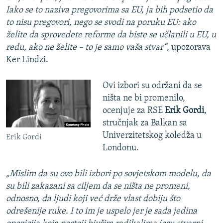
Iako se to naziva pregovorima sa EU, ja bih podsetio da
to nisu pregovori, nego se svodi na poruku EU: ako
želite da sprovedete reforme da biste se učlanili u EU, u
redu, ako ne želite – to je samo vaša stvar“
, upozorava
Ker Lindzi.
Ovi izbori su održani da se
ništa ne bi promenilo,
ocenjuje za RSE
Erik Gordi
,
stručnjak za Balkan sa
Univerzitetskog koledža u
Erik Gordi
Londonu.
„Mislim da su ovo bili izbori po sovjetskom modelu, da
su bili zakazani sa ciljem da se ništa ne promeni,
odnosno, da ljudi koji već drže vlast dobiju što
odrešenije ruke. I to im je uspelo jer je sada jedina