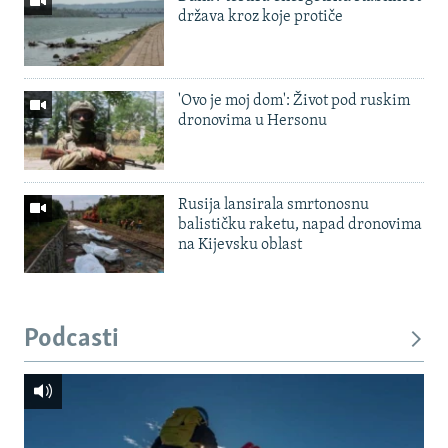
država kroz koje protiče
'Ovo je moj dom': Život pod ruskim
dronovima u Hersonu
Rusija lansirala smrtonosnu
balističku raketu, napad dronovima
na Kijevsku oblast
Podcasti