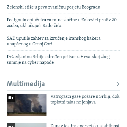
Zelenski stiže u prvu zvaničnu posjetu Beogradu
Podignuta optužnica za ratne zločine u Đakovici protiv 20
osoba, uključujući Radoičića
SAD uputile zahtev za izručenje iranskog hakera
uhapšenog u Crnoj Gori
Državljaninu Srbije određen pritvor u Hrvatskoj zbog
sumnje na cyber napade
Multimedija
Vatrogasci gase požare u Srbiji, dok
toplotni talas ne jenjava
Dunav testira energetsku stabilnost