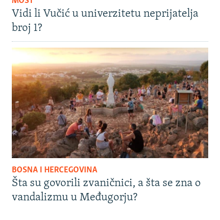
MOST
Vidi li Vučić u univerzitetu neprijatelja
broj 1?
BOSNA I HERCEGOVINA
Šta su govorili zvaničnici, a šta se zna o
vandalizmu u Međugorju?