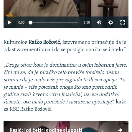
0:00
1:58
Kulturolog
Ratko Božović
, istovremeno primećuje da je
„vlast zacementirana i da se postiglo ono što se i htelo.“
„Druga stvar koja je dominantna u ovim izborima jeste,
čini mi se, da je biračko telo previše forsiralo desnu
stranu i da je malo više prevagnula ta desna opcija. To
je manje – više povratak onoga što smo prethodnih
godina zvali ’crveno-crna koalicija’, uz ove dodatke,
fusnote, ovo malo preostale i rasturene opozicije“,
kaže
za RSE Ratko Božović.
Kesić: Još četiri godine gluposti