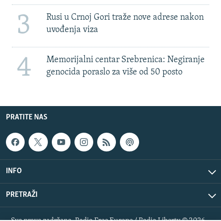
3
Rusi u Crnoj Gori traže nove adrese nakon
uvođenja viza
4
Memorijalni centar Srebrenica: Negiranje
genocida poraslo za više od 50 posto
PRATITE NAS
INFO
PRETRAŽI
Sva prava zadržana. Radio Free Europe / Radio Liberty © 2026