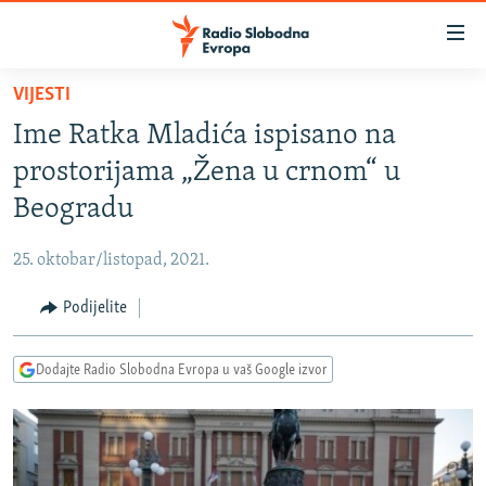
Dostupni
linkovi
Pređite
VIJESTI
na
VIJESTI
Ime Ratka Mladića ispisano na
glavni
BOSNA I HERCEGOVINA
sadržaj
prostorijama „Žena u crnom“ u
SRBIJA
Pređite
Beogradu
na
KOSOVO
glavnu
25. oktobar/listopad, 2021.
CRNA GORA
navigaciju
Pređite
Podijelite
VIZUELNO
na
PODCASTI
VIDEO
pretragu
Dodajte Radio Slobodna Evropa u vaš Google izvor
RAT U UKRAJINI
FOTOGALERIJE
KINA NA BALKANU
INFOGRAFIKE
RSE PRIČE IZ SVIJETA