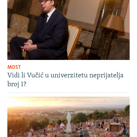
MOST
Vidi li Vučić u univerzitetu neprijatelja
broj 1?