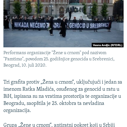
ISPRIČAJ MI
DNEVNO@RSE
SPECIJALI RSE
VIŠE OD NASLOVA
PRATITE NAS
GENOCID U SREBRENICI
Performans organizacije "Žene u crnom" pod nazivom
POPLAVE I KLIZIŠTA U BIH 2024.
"Pamtimo", povodom 25. godišnjice genocida u Srebrenici,
Beograd, 10. juli 2020.
TV LIBERTY
Sve RFE/RL stranice
POST SCRIPTUM
Tri grafita protiv „Žena u crnom“, uključujući i jedan sa
MOJA EVROPA
imenom Ratka Mladića, osuđenog za genocid u ratu u
BiH, ispisana su na vratima prostorija te organizacije u
TRI DECENIJE OD RATA U BIH
Beogradu, saopštila je 25. oktobra ta nevladina
SVE KARTE DEJTONA
organizacija.
NASTANAK I RASPAD JUGOSLAVIJE
Grupa „Žene u crnom“, antiratni pokret koji u Srbiji