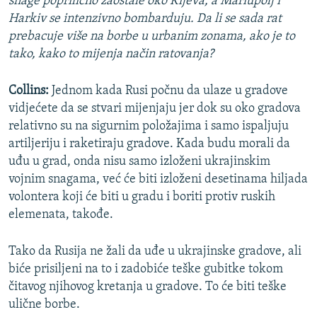
snage poprilično zaostale oko Kijeva, a Mariupolj i
Harkiv se intenzivno bombarduju. Da li se sada rat
prebacuje više na borbe u urbanim zonama, ako je to
tako, kako to mijenja način ratovanja?
Collins:
Jednom kada Rusi počnu da ulaze u gradove
vidjećete da se stvari mijenjaju jer dok su oko gradova
relativno su na sigurnim položajima i samo ispaljuju
artiljeriju i raketiraju gradove. Kada budu morali da
uđu u grad, onda nisu samo izloženi ukrajinskim
vojnim snagama, već će biti izloženi desetinama hiljada
volontera koji će biti u gradu i boriti protiv ruskih
elemenata, takođe.
Tako da Rusija ne žali da uđe u ukrajinske gradove, ali
biće prisiljeni na to i zadobiće teške gubitke tokom
čitavog njihovog kretanja u gradove. To će biti teške
ulične borbe.