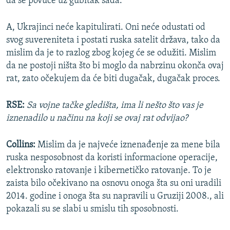
da se povuče uz gubitak sada.
A, Ukrajinci neće kapitulirati. Oni neće odustati od
svog suvereniteta i postati ruska satelit država, tako da
mislim da je to razlog zbog kojeg će se odužiti. Mislim
da ne postoji ništa što bi moglo da nabrzinu okonča ovaj
rat, zato očekujem da će biti dugačak, dugačak proces.
RSE:
Sa vojne tačke gledišta, ima li nešto što vas je
iznenadilo u načinu na koji se ovaj rat odvijao?
Collins:
Mislim da je najveće iznenađenje za mene bila
ruska nesposobnost da koristi informacione operacije,
elektronsko ratovanje i kibernetičko ratovanje. To je
zaista bilo očekivano na osnovu onoga šta su oni uradili
2014. godine i onoga šta su napravili u Gruziji 2008., ali
pokazali su se slabi u smislu tih sposobnosti.