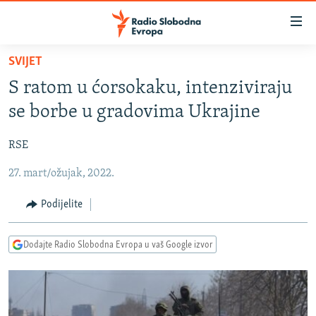
Dostupni
linkovi
Pređite
SVIJET
na
VIJESTI
S ratom u ćorsokaku, intenziviraju
glavni
BOSNA I HERCEGOVINA
sadržaj
se borbe u gradovima Ukrajine
SRBIJA
Pređite
na
RSE
KOSOVO
glavnu
27. mart/ožujak, 2022.
CRNA GORA
navigaciju
Pređite
VIZUELNO
Podijelite
na
PODCASTI
VIDEO
pretragu
Dodajte Radio Slobodna Evropa u vaš Google izvor
RAT U UKRAJINI
FOTOGALERIJE
KINA NA BALKANU
INFOGRAFIKE
RSE PRIČE IZ SVIJETA