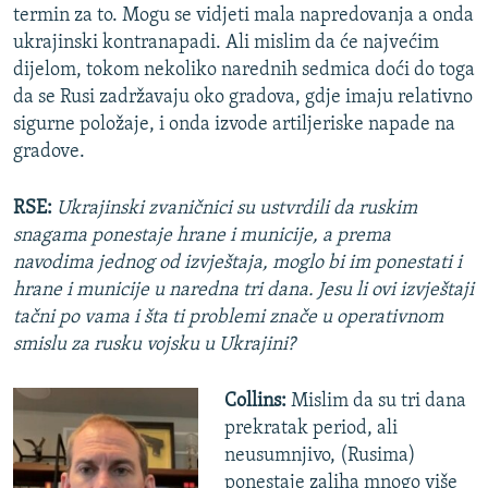
termin za to. Mogu se vidjeti mala napredovanja a onda
ukrajinski kontranapadi. Ali mislim da će najvećim
dijelom, tokom nekoliko narednih sedmica doći do toga
da se Rusi zadržavaju oko gradova, gdje imaju relativno
sigurne položaje, i onda izvode artiljeriske napade na
gradove.
RSE:
Ukrajinski zvaničnici su ustvrdili da ruskim
snagama ponestaje hrane i municije, a prema
navodima jednog od izvještaja, moglo bi im ponestati i
hrane i municije u naredna tri dana. Jesu li ovi izvještaji
tačni po vama i šta ti problemi znače u operativnom
smislu za rusku vojsku u Ukrajini?
Collins:
Mislim da su tri dana
prekratak period, ali
neusumnjivo, (Rusima)
ponestaje zaliha mnogo više