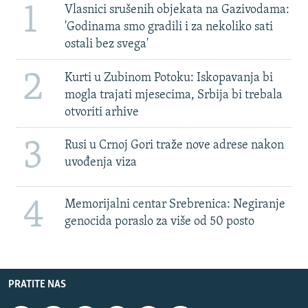
1
Vlasnici srušenih objekata na Gazivodama:
'Godinama smo gradili i za nekoliko sati
ostali bez svega'
2
Kurti u Zubinom Potoku: Iskopavanja bi
mogla trajati mjesecima, Srbija bi trebala
otvoriti arhive
3
Rusi u Crnoj Gori traže nove adrese nakon
uvođenja viza
4
Memorijalni centar Srebrenica: Negiranje
genocida poraslo za više od 50 posto
PRATITE NAS