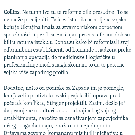
Collins:
Nesumnjivo su te reforme bile presudne. To se
ne može precijeniti. To je zaista bila oslabljena vojska
koju je Ukrajina imala sa stvarno niskom borbenom
sposobnošću i prošli su značajan proces reforme dok su
bili u ratu na istoku u Donbasu kako bi reformisali svoj
odbrambeni establišment, od komande i nadzora preko
planiranja operacija do medicinske i logističke u
profesionalnije moći s naglaskom na to da to postane
vojska više zapadnog profila.
Dodatno, nešto od podrške sa Zapada im je pomoglo,
kao Jevelin protivteknovski projektili i upravo pred
početak konflikta, Stinger projektili. Zatim, došlo je i
do promjene u kulturi unutar ukrajinskog vojnog
establišmenta, naročito sa osnaživanjem zapovjednika
nižeg ranga da imaju, ono što mi u Sjedinjenim
Državama zovemo, komandnu misiju ili inicijativu u