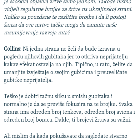
je Moskva objavila žrtve samo jednom. Takođe nismo
vidjeli regularne brojke za žrtve na ukrajinskoj strani.
Koliko su pouzdane te različite brojke i da li postoji
šansa da ove mrtve tačke mogu da zamute naše
razumijevanje razvoja rata?
Collins:
Ni jedna strana ne želi da bude izravna u
pogledu njihovih gubitaka jer to otkriva neprijatelju
kakav efekat ostavlja na njih. Tipično, u ratu, želite da
umanjite izvještaje o svojim gubicima i preuveličate
gubitke neprijatelja.
Teško je dobiti tačnu sliku u smislu gubitaka i
normalno je da se previše fokusira na te brojke. Svaka
strana ima određen broj tenkova, određen broj aviona i
određen broj boraca. Dakle, ti brojevi žrtava su važni.
Ali mislim da kada pokušavate da sagledate stvarno