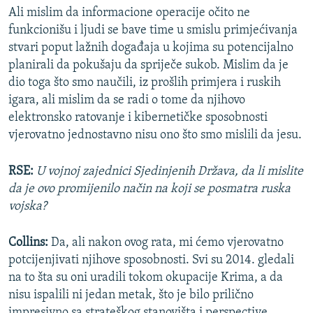
Ali mislim da informacione operacije očito ne
funkcionišu i ljudi se bave time u smislu primjećivanja
stvari poput lažnih događaja u kojima su potencijalno
planirali da pokušaju da spriječe sukob. Mislim da je
dio toga što smo naučili, iz prošlih primjera i ruskih
igara, ali mislim da se radi o tome da njihovo
elektronsko ratovanje i kibernetičke sposobnosti
vjerovatno jednostavno nisu ono što smo mislili da jesu.
RSE:
U vojnoj zajednici Sjedinjenih Država, da li mislite
da je ovo promijenilo način na koji se posmatra ruska
vojska?
Collins:
Da, ali nakon ovog rata, mi ćemo vjerovatno
potcijenjivati njihove sposobnosti. Svi su 2014. gledali
na to šta su oni uradili tokom okupacije Krima, a da
nisu ispalili ni jedan metak, što je bilo prilično
impresivno sa strateškog stanovišta i perspective