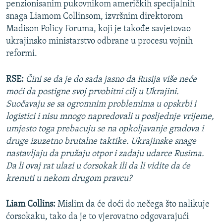
penzionisanim pukovnikom američkih specijalnih
snaga Liamom Collinsom, izvršnim direktorom
Madison Policy Foruma, koji je takođe savjetovao
ukrajinsko ministarstvo odbrane u procesu vojnih
reformi.
RSE:
Čini se da je do sada jasno da Rusija više neće
moći da postigne svoj prvobitni cilj u Ukrajini.
Suočavaju se sa ogromnim problemima u opskrbi i
logistici i nisu mnogo napredovali u posljednje vrijeme,
umjesto toga prebacuju se na opkoljavanje gradova i
druge izuzetno brutalne taktike. Ukrajinske snage
nastavljaju da pružaju otpor i zadaju udarce Rusima.
Da li ovaj rat ulazi u ćorsokak ili da li vidite da će
krenuti u nekom drugom pravcu?
Liam Collins:
Mislim da će doći do nečega što nalikuje
ćorsokaku, tako da je to vjerovatno odgovarajući