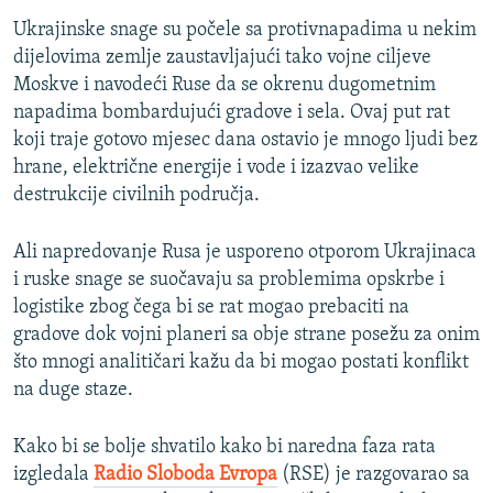
Ukrajinske snage su počele sa protivnapadima u nekim
dijelovima zemlje zaustavljajući tako vojne ciljeve
Moskve i navodeći Ruse da se okrenu dugometnim
napadima bombardujući gradove i sela. Ovaj put rat
koji traje gotovo mjesec dana ostavio je mnogo ljudi bez
hrane, električne energije i vode i izazvao velike
destrukcije civilnih područja.
Ali napredovanje Rusa je usporeno otporom Ukrajinaca
i ruske snage se suočavaju sa problemima opskrbe i
logistike zbog čega bi se rat mogao prebaciti na
gradove dok vojni planeri sa obje strane posežu za onim
što mnogi analitičari kažu da bi mogao postati konflikt
na duge staze.
Kako bi se bolje shvatilo kako bi naredna faza rata
izgledala
Radio Sloboda Evropa
(RSE) je razgovarao sa