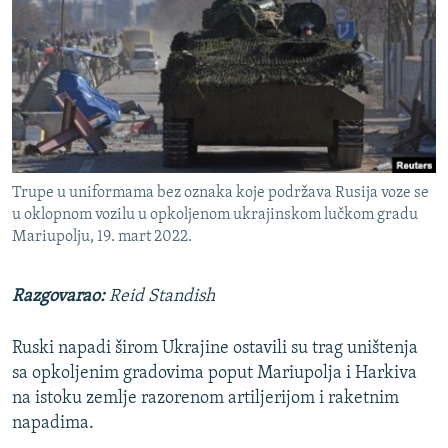
ISPRIČAJ MI
DNEVNO@RSE
SPECIJALI RSE
VIŠE OD NASLOVA
PRATITE NAS
GENOCID U SREBRENICI
Trupe u uniformama bez oznaka koje podržava Rusija voze se
POPLAVE I KLIZIŠTA U BIH 2024.
u oklopnom vozilu u opkoljenom ukrajinskom lučkom gradu
TV LIBERTY
Sve RFE/RL stranice
Mariupolju, 19. mart 2022.
POST SCRIPTUM
Razgovarao:
Reid Standish
MOJA EVROPA
TRI DECENIJE OD RATA U BIH
Ruski napadi širom Ukrajine ostavili su trag uništenja
sa opkoljenim gradovima poput Mariupolja i Harkiva
SVE KARTE DEJTONA
na istoku zemlje razorenom artiljerijom i raketnim
NASTANAK I RASPAD JUGOSLAVIJE
napadima.