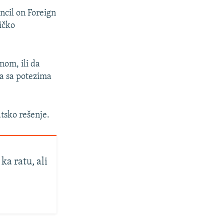
ncil on Foreign
ričko
nom, ili da
a sa potezima
tsko rešenje.
a ratu, ali