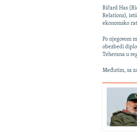
Ričard Has (Ri
Relations), ist
ekonomsko rat
Po njegovom mi
obezbedi diplo
Teherana u re
Međutim, sa za