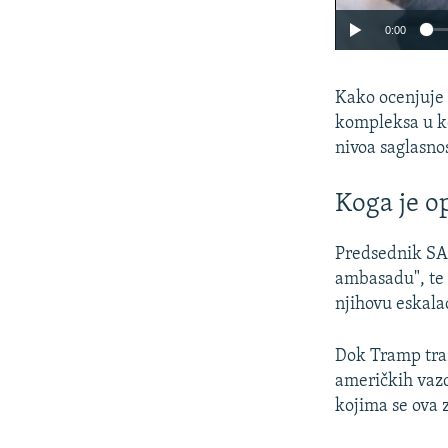
0:00
Kako ocenjuje 
kompleksa u ko
nivoa saglasno
Koga je o
Predsednik SA
ambasadu", te 
njihovu eskala
Dok Tramp traž
američkih vazd
kojima se ova 