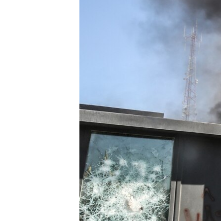
ISPRIČAJ MI
DNEVNO@RSE
SPECIJALI RSE
VIŠE OD NASLOVA
GENOCID U SREBRENICI
POPLAVE I KLIZIŠTA U BIH 2024.
TV LIBERTY
POST SCRIPTUM
MOJA EVROPA
TRI DECENIJE OD RATA U BIH
SVE KARTE DEJTONA
NASTANAK I RASPAD JUGOSLAVIJE