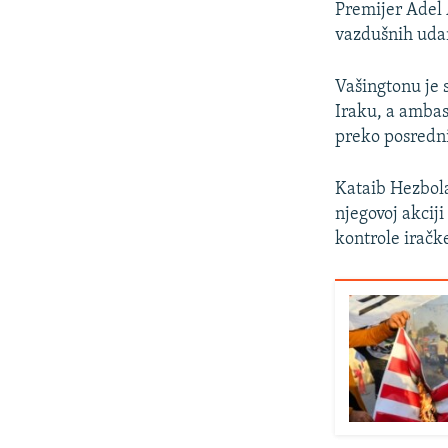
Premijer Adel 
vazdušnih udar
Vašingtonu je 
Iraku, a ambas
preko posredn
Kataib Hezbol
njegovoj akciji
kontrole iračk