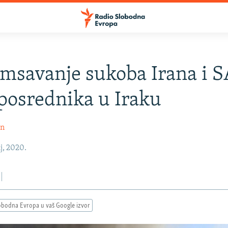
msavanje sukoba Irana i 
posrednika u Iraku
in
j, 2020.
obodna Evropa u vaš Google izvor