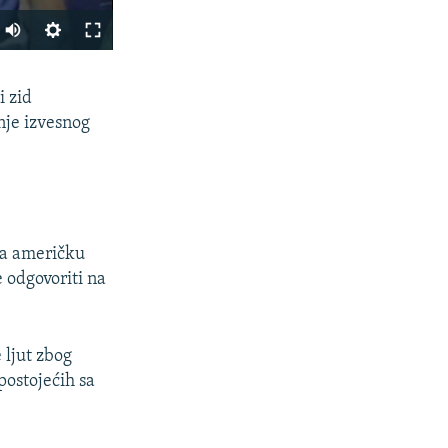
PODIJELI
i zid
nje izvesnog
na američku
px
širina
 odgovoriti na
 ljut zbog
postojećih sa