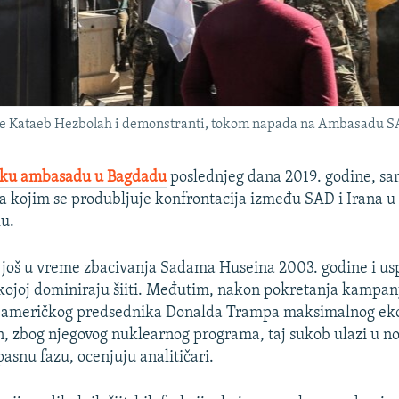
cije Kataeb Hezbolah i demonstranti, tokom napada na Ambasadu S
čku ambasadu u Bagdadu
poslednjeg dana 2019. godine, sam
a kojim se produbljuje konfrontacija između SAD i Irana 
ku.
 još u vreme zbacivanja Sadama Huseina 2003. godine i us
kojoj dominiraju šiiti. Međutim, nakon pokretanja kampan
e američkog predsednika Donalda Trampa maksimalnog e
an, zbog njegovog nuklearnog programa, taj sukob ulazi u no
asnu fazu, ocenjuju analitičari.