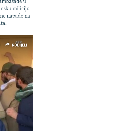
e ambasade u
nsku miliciju
tne napade na
ata.
PODIJELI