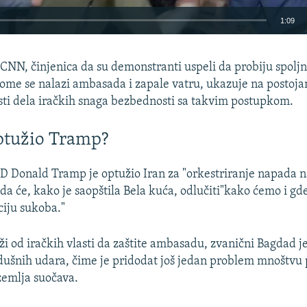
1:09
EMBED
CNN, činjenica da su demonstranti uspeli da probiju spoljn
me se nalazi ambasada i zapale vatru, ukazuje na postoja
sti dela iračkih snaga bezbednosti sa takvim postupkom.
ptužio Tramp?
D Donald Tramp je optužio Iran za "orkestriranje napada 
da će, kako je saopštila Bela kuća, odlučiti"kako ćemo i gde
ciju sukoba."
i od iračkih vlasti da zaštite ambasadu, zvanični Bagdad je
ušnih udara, čime je pridodat još jedan problem mnoštvu 
zemlja suočava.