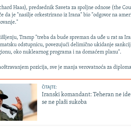
chard Haas), predsednik Saveta za spoljne odnose (the Cou
iče da je "nasilje orkestrirano iz Irana" bio "odgovor na ame
ovanje."
šljenju, Tramp "treba da bude spreman da uđe u rat sa Ira
matsku odstupnicu, povezujući delimično ukidanje sankcij
gionu, oko nuklearnog programa i na domaćem planu".
oštravanjem pozicija, sve je manja verovatnoća za diploma
ČITAJTE:
Iranski komandant: Teheran ne ide k
se ne plaši sukoba