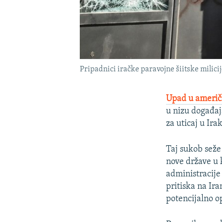
Pripadnici iračke paravojne šiitske mili
Upad u ameri
u nizu događaj
za uticaj u Ira
Taj sukob seže
nove države u 
administracij
pritiska na Ir
potencijalno op