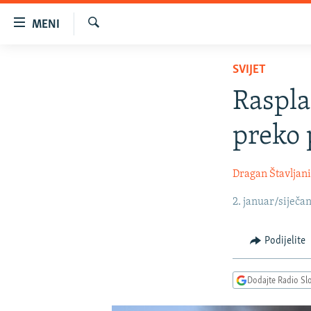
Dostupni
MENI
linkovi
Pretraživač
Pređite
VIJESTI
SVIJET
na
BOSNA I HERCEGOVINA
glavni
Raspla
sadržaj
SRBIJA
Pređite
preko 
KOSOVO
na
glavnu
CRNA GORA
Dragan Štavljan
navigaciju
VIZUELNO
Pređite
2. januar/siječan
na
PODCASTI
VIDEO
pretragu
RAT U UKRAJINI
FOTOGALERIJE
Podijelite
KINA NA BALKANU
INFOGRAFIKE
Dodajte Radio Sl
RSE PRIČE IZ SVIJETA