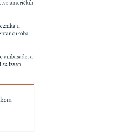
rtve američkih
veznika u
centar sukoba
ke ambasade, a
i su izvan
ičkom