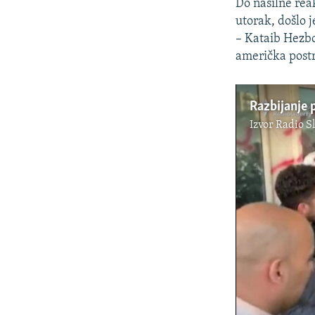
Do nasilne rea
utorak, došlo 
– Kataib Hezb
američka postr
Izvor
Radio S