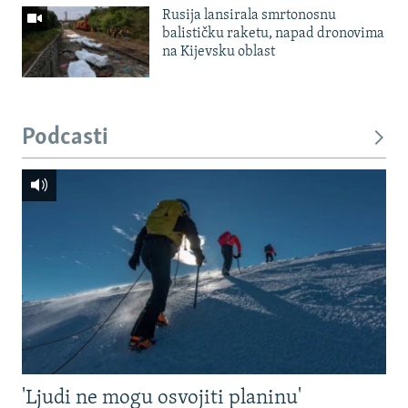
Rusija lansirala smrtonosnu
balističku raketu, napad dronovima
na Kijevsku oblast
Podcasti
'Ljudi ne mogu osvojiti planinu'