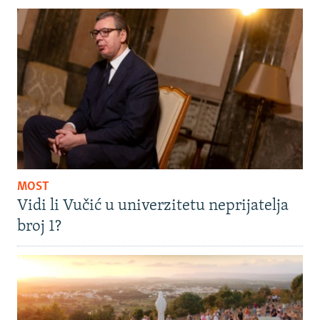
MOST
Vidi li Vučić u univerzitetu neprijatelja
broj 1?