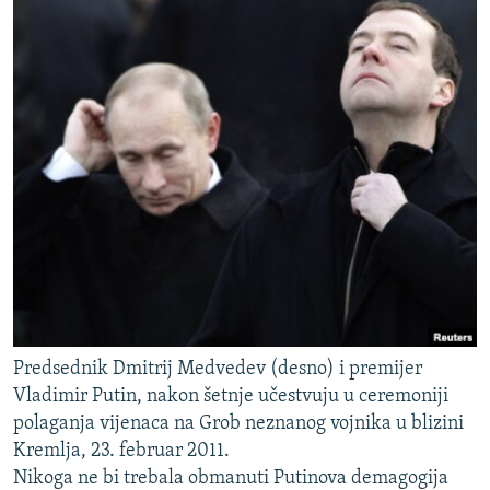
Predsednik Dmitrij Medvedev (desno) i premijer
Vladimir Putin, nakon šetnje učestvuju u ceremoniji
polaganja vijenaca na Grob neznanog vojnika u blizini
Kremlja, 23. februar 2011.
Nikoga ne bi trebala obmanuti Putinova demagogija