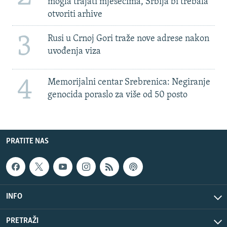
mogla trajati mjesecima, Srbija bi trebala
otvoriti arhive
3
Rusi u Crnoj Gori traže nove adrese nakon
uvođenja viza
4
Memorijalni centar Srebrenica: Negiranje
genocida poraslo za više od 50 posto
PRATITE NAS
INFO
PRETRAŽI