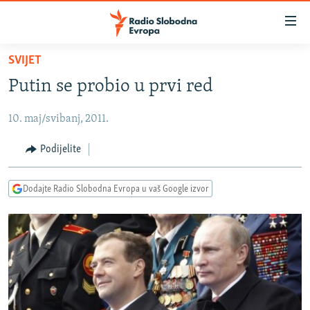
Dostupni
linkovi
Pređite
SVIJET
na
VIJESTI
Putin se probio u prvi red
glavni
BOSNA I HERCEGOVINA
sadržaj
10. maj/svibanj, 2011.
SRBIJA
Pređite
na
KOSOVO
Podijelite
glavnu
CRNA GORA
navigaciju
Dodajte Radio Slobodna Evropa u vaš Google izvor
Pređite
VIZUELNO
na
PODCASTI
VIDEO
pretragu
RAT U UKRAJINI
FOTOGALERIJE
KINA NA BALKANU
INFOGRAFIKE
RSE PRIČE IZ SVIJETA