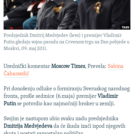
ISPRIČAJ MI
DNEVNO@RSE
SPECIJALI RSE
Predsjednik Dmitrij Medvjedev (levo) i premijer Vladimir
VIŠE OD NASLOVA
Putin gledaju vojnu paradu na Crvenom trgu na Dan pobjede u
PRATITE NAS
GENOCID U SREBRENICI
Moskvi, 09. maj 2011.
POPLAVE I KLIZIŠTA U BIH 2024.
Urednički komentar
Moscow Times
, Prevela:
Sabina
TV LIBERTY
Sve RFE/RL stranice
Čabaravdić
POST SCRIPTUM
Pri donošenju odluke o formiranju Sveruskog narodnog
MOJA EVROPA
fronta, prošle sedmice (6.maja) premijer
Vladimir
TRI DECENIJE OD RATA U BIH
Putin
se potvrdio kao najmoćniji broker u zemlji.
SVE KARTE DEJTONA
Svojim je nastupom ubio svaku nadu predsjednika
NASTANAK I RASPAD JUGOSLAVIJE
Dmitrija Medvjedeva
da će ikada izaći ispod njegovih
skuta i postati samostalan političar.