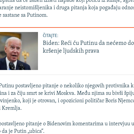
aopštila da će Biden izneti napade koji potiču iz Rusije, ag
aranje neistomišljenika i druga pitanja koja pogađaju odno
je sastane sa Putinom.
ČITAJTE:
Biden: Reći ću Putinu da nećemo do
kršenje ljudskih prava
Putinu postavljeno pitanje o nekoliko njegovih protivnika ko
ina i za čiju smrt se krivi Moskva. Među njima su bivši špi
injenko, koji je otrovan, i opozicioni političar Boris Njemco
i Kremlja.
ostavljeno pitanje o Bidenovim komentarima u intervjuu 
 da je Putin „ubica“.