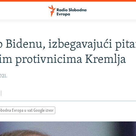
o Bidenu, izbegavajući pita
im protivnicima Kremlja
021.
obodna Evropa u vaš Google izvor