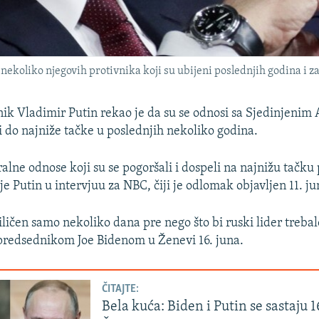
 nekoliko njegovih protivnika koji su ubijeni poslednjih godina i z
ik Vladimir Putin rekao je da su se odnosi sa Sjedinjeni
 do najniže tačke u poslednjih nekoliko godina.
alne odnose koji su se pogoršali i dospeli na najnižu tačku
je Putin u intervjuu za NBC, čiji je odlomak objavljen 11. ju
iličen samo nekoliko dana pre nego što bi ruski lider trebal
predsednikom Joe Bidenom u Ženevi 16. juna.
ČITAJTE:
Bela kuća: Biden i Putin se sastaju 1