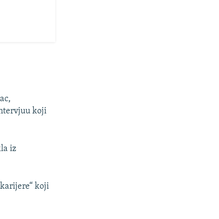
ac,
ntervjuu koji
la iz
karijere“ koji