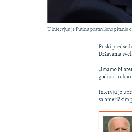
U intervjuu je Putinu postavljeno pitanje o
Ruski predsedn
Državama sveli
„Imamo bilater
godina“, rekao 
Intervju je upr
sa američkim 