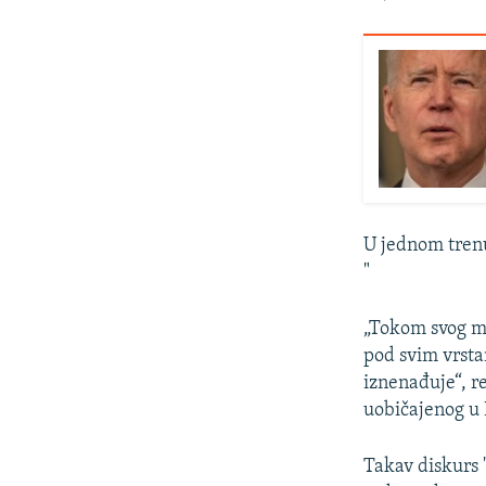
U jednom trenu
"
„Tokom svog ma
pod svim vrstam
iznenađuje“, r
uobičajenog u
Takav diskurs 