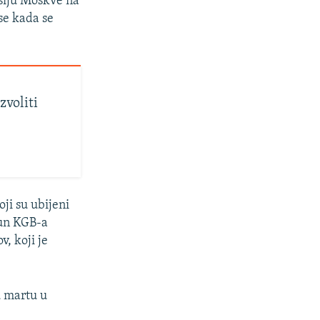
resiju Moskve na
se kada se
zvoliti
ji su ubijeni
jun KGB-a
v, koji je
u martu u