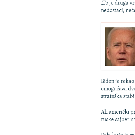
„To je druga vr
nedostaci, nec
Biden je rekao
omogućava dv
strateška stab
Ali američki p
ruske sajber n