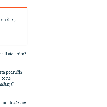
on što je
a li ste ubica?
sta područja
e to ne
našanja“
lnim. Inače, ne