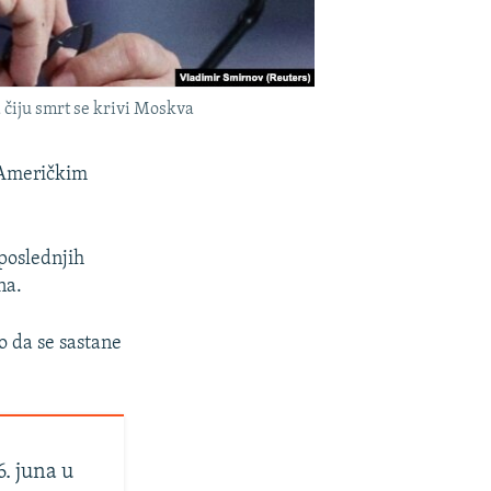
a čiju smrt se krivi Moskva
m Američkim
 poslednjih
na.
o da se sastane
6. juna u