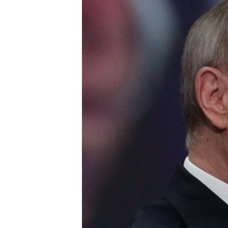
ISPRIČAJ MI
DNEVNO@RSE
SPECIJALI RSE
VIŠE OD NASLOVA
GENOCID U SREBRENICI
POPLAVE I KLIZIŠTA U BIH 2024.
TV LIBERTY
POST SCRIPTUM
MOJA EVROPA
TRI DECENIJE OD RATA U BIH
SVE KARTE DEJTONA
NASTANAK I RASPAD JUGOSLAVIJE