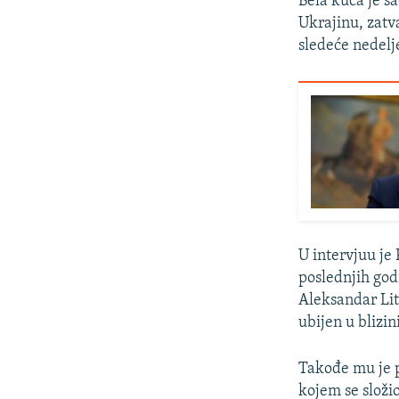
Bela kuća je s
Ukrajinu, zatv
sledeće nedel
U intervjuu je 
poslednjih god
Aleksandar Litv
ubijen u blizin
Takođe mu je p
kojem se složio