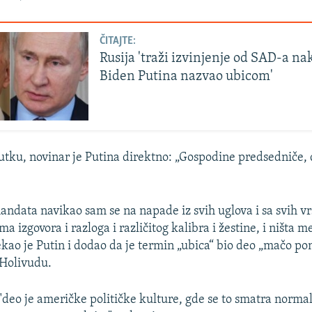
ČITAJTE:
Rusija 'traži izvinjenje od SAD-a nak
Biden Putina nazvao ubicom'
tku, novinar je Putina direktno: „Gospodine predsedniče, d
ndata navikao sam se na napade iz svih uglova i sa svih vr
a izgovora i razloga i različitog kalibra i žestine, i ništa m
ekao je Putin i dodao da je termin „ubica“ bio deo „mačo po
 Holivudu.
"deo je američke političke kulture, gde se to smatra norma