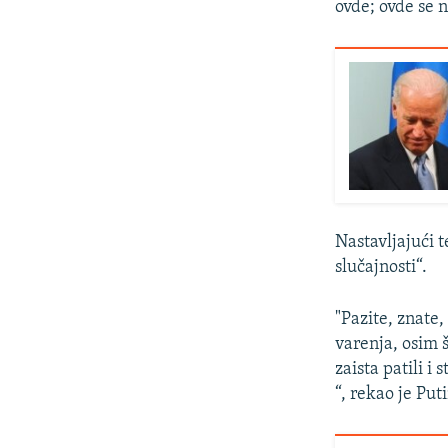
ovde; ovde se 
Nastavljajući t
slučajnosti“.
"Pazite, znate
varenja, osim 
zaista patili i 
“, rekao je Pu