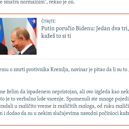
ne smatra normalnim", rekao je on.
ČITAJTE:
Putin poručio Bidenu: Jedan dva tri,
kažeš to si ti
emu o smrti protivnika Kremlja, novinar je pitao da li su to
, ne želim da ispadenem nepristojan, ali ovo izgleda kao nek
što je to verbalno loše varenje. Spomenuli ste mnoge pojedi
stradali u različito vreme iz različitih razloga, od ruku razli
tin i dodao da su u nekim slučajevima navodni počinioci kaž