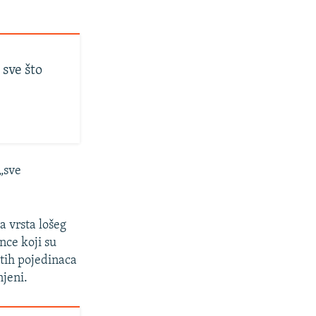
 sve što
 „sve
a vrsta lošeg
nce koji su
čitih pojedinaca
njeni.