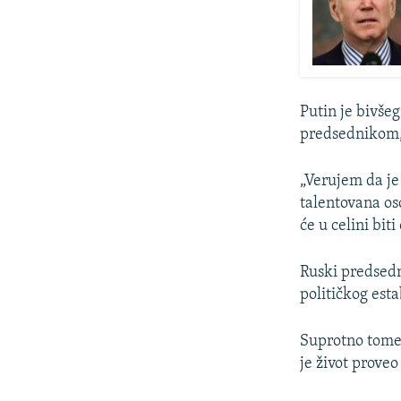
Putin je bivš
predsednikom, 
„Verujem da j
talentovana os
će u celini bit
Ruski predsedn
političkog est
Suprotno tome,
je život proveo