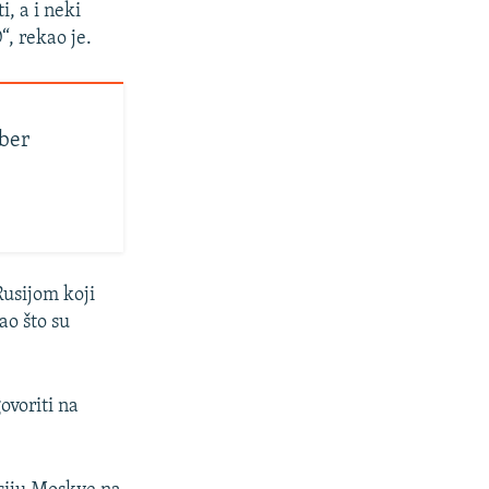
, a i neki
, rekao je.
jber
Rusijom koji
o što su
ovoriti na