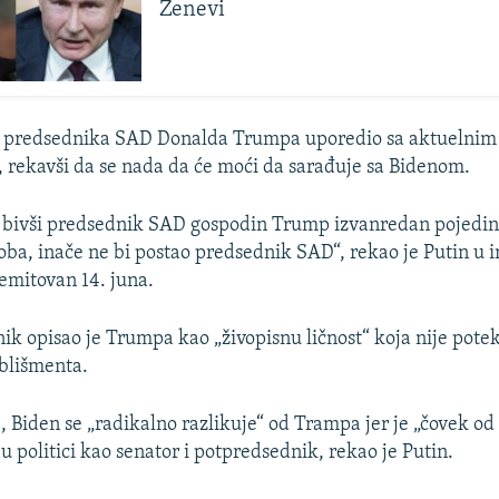
Ženevi
eg predsednika SAD Donalda Trumpa uporedio sa aktuelnim
rekavši da se nada da će moći da sarađuje sa Bidenom.
e bivši predsednik SAD gospodin Trump izvanredan pojedin
oba, inače ne bi postao predsednik SAD“, rekao je Putin u i
i emitovan 14. juna.
ik opisao je Trumpa kao „živopisnu ličnost“ koja nije potek
ablišmenta.
 Biden se „radikalno razlikuje“ od Trampa jer je „čovek od 
 u politici kao senator i potpredsednik, rekao je Putin.