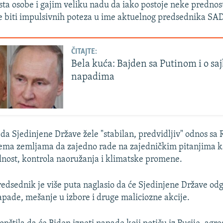
sta osobe i gajim veliku nadu da iako postoje neke prednosti
́e biti impulsivnih poteza u ime aktuelnog predsednika SAD“
ČITAJTE:
Bela kuća: Bajden sa Putinom i o sa
napadima
 da Sjedinjene Države žele "stabilan, predvidljiv" odnos sa 
ema zemljama da zajedno rade na zajedničkim pitanjima ka
ilnost, kontrola naoružanja i klimatske promene.
redsednik je više puta naglasio da će Sjedinjene Države odg
apade, mešanje u izbore i druge maliciozne akcije.