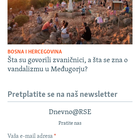
BOSNA I HERCEGOVINA
Šta su govorili zvaničnici, a šta se zna o
vandalizmu u Međugorju?
Pretplatite se na naš newsletter
Dnevno@RSE
Pratite nas
Vaša e-mail adresa
*