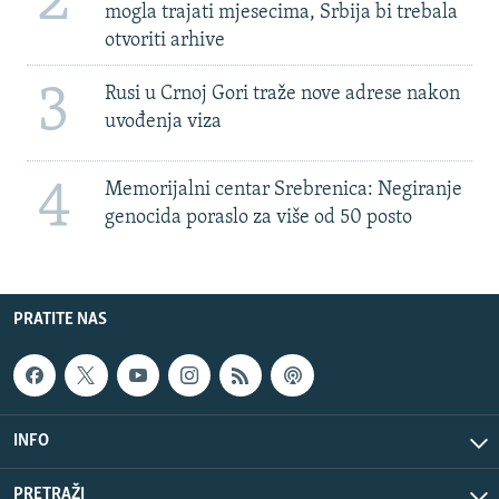
2
mogla trajati mjesecima, Srbija bi trebala
otvoriti arhive
3
Rusi u Crnoj Gori traže nove adrese nakon
uvođenja viza
4
Memorijalni centar Srebrenica: Negiranje
genocida poraslo za više od 50 posto
PRATITE NAS
INFO
PRETRAŽI