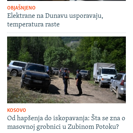
OBJAŠNJENO
Elektrane na Dunavu usporavaju,
temperatura raste
KOSOVO
Od hapšenja do iskopavanja: Šta se zna o
masovnoj grobnici u Zubinom Potoku?