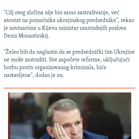
"Cilj ovog zločina nije bio samo zastrašivanje, već
atentat na pomoćnika ukrajinskog predsednika", rekao
je novinarima u Kijevu ministar unutrašnjih poslova
Denis Monastirskij.
"Želeo bih da naglasim da se predsednički tim Ukrajine
ne može zastrašiti. Sve započete reforme, uključujući
borbu protiv organizovanog kriminala, biće
nastavljene", dodao je on.