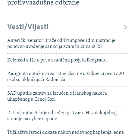
protivvazdušne odbrane
Vesti/Vijesti
Američki senatori traže od Trumpove administracije
ponovno uvođenje sankcija zvaničnicima iz RS
Zelenski stiže u prvu zvaničnu posjetu Beogradu
Podignuta optužnica za ratne zločine u Đakovici protiv 20
osoba, uključujući Radoičića
SAD uputile zahtev za izručenje iranskog hakera
uhapšenog u Crnoj Gori
Državljaninu Srbije određen pritvor u Hrvatskoj zbog
sumnje na cyber napade
Tužilaštvo izvodi dokaze nakon nedavnog hapšenja jedne