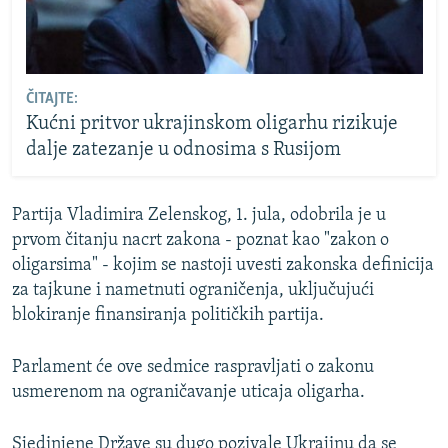
ČITAJTE:
Kućni pritvor ukrajinskom oligarhu rizikuje
dalje zatezanje u odnosima s Rusijom
Partija Vladimira Zelenskog, 1. jula, odobrila je u
prvom čitanju nacrt zakona - poznat kao "zakon o
oligarsima" - kojim se nastoji uvesti zakonska definicija
za tajkune i nametnuti ograničenja, uključujući
blokiranje finansiranja političkih partija.
Parlament će ove sedmice raspravljati o zakonu
usmerenom na ograničavanje uticaja oligarha.
Sjedinjene Države su dugo pozivale Ukrajinu da se