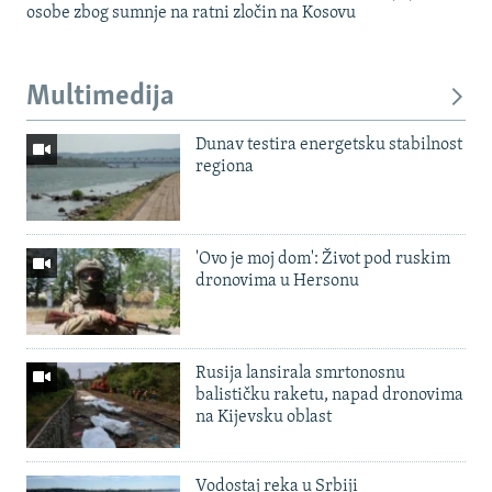
osobe zbog sumnje na ratni zločin na Kosovu
Multimedija
Dunav testira energetsku stabilnost
regiona
'Ovo je moj dom': Život pod ruskim
dronovima u Hersonu
Rusija lansirala smrtonosnu
balističku raketu, napad dronovima
na Kijevsku oblast
Vodostaj reka u Srbiji