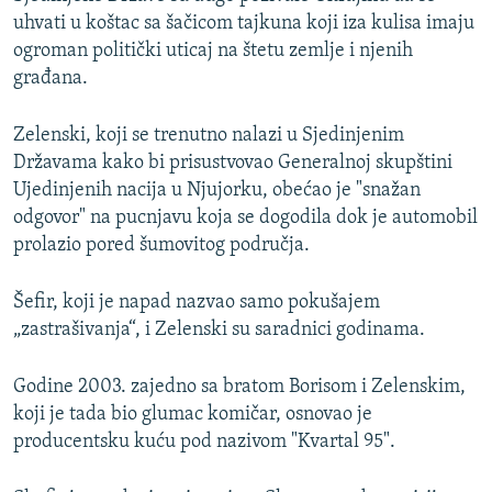
uhvati u koštac sa šačicom tajkuna koji iza kulisa imaju
ogroman politički uticaj na štetu zemlje i njenih
građana.
Zelenski, koji se trenutno nalazi u Sjedinjenim
Državama kako bi prisustvovao Generalnoj skupštini
Ujedinjenih nacija u Njujorku, obećao je "snažan
odgovor" na pucnjavu koja se dogodila dok je automobil
prolazio pored šumovitog područja.
Šefir, koji je napad nazvao samo pokušajem
„zastrašivanja“, i Zelenski su saradnici godinama.
Godine 2003. zajedno sa bratom Borisom i Zelenskim,
koji je tada bio glumac komičar, osnovao je
producentsku kuću pod nazivom "Kvartal 95".