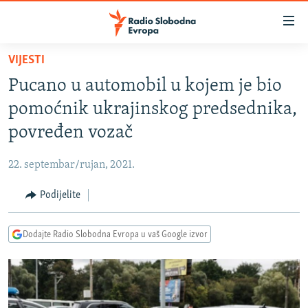
Dostupni
linkovi
Pređite
VIJESTI
na
VIJESTI
Pucano u automobil u kojem je bio
glavni
BOSNA I HERCEGOVINA
sadržaj
pomoćnik ukrajinskog predsednika,
SRBIJA
Pređite
povređen vozač
na
KOSOVO
glavnu
22. septembar/rujan, 2021.
CRNA GORA
navigaciju
Pređite
Podijelite
VIZUELNO
na
PODCASTI
VIDEO
pretragu
Dodajte Radio Slobodna Evropa u vaš Google izvor
RAT U UKRAJINI
FOTOGALERIJE
KINA NA BALKANU
INFOGRAFIKE
RSE PRIČE IZ SVIJETA