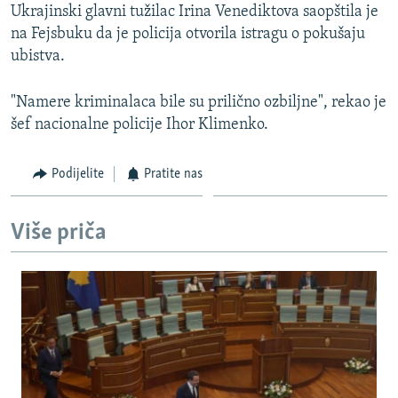
Ukrajinski glavni tužilac Irina Venediktova saopštila je
na Fejsbuku da je policija otvorila istragu o pokušaju
ubistva.
"Namere kriminalaca bile su prilično ozbiljne", rekao je
šef nacionalne policije Ihor Klimenko.
Podijelite
Pratite nas
Više priča