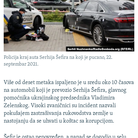
ISPRIČAJ MI
DNEVNO@RSE
SPECIJALI RSE
VIŠE OD NASLOVA
PRATITE NAS
GENOCID U SREBRENICI
Policija kraj auta Serhija Šefira na koji je pucano, 22.
POPLAVE I KLIZIŠTA U BIH 2024.
septembar 2021.
TV LIBERTY
Sve RFE/RL stranice
Više od deset metaka ispaljeno je u sredu oko 10 časova
POST SCRIPTUM
na automobil koji je prevozio Serhija Šefira, glavnog
MOJA EVROPA
pomoćnika ukrajinskog predsednika Vladimira
Zelenskog. Visoki zvaničnici su incident nazvali
TRI DECENIJE OD RATA U BIH
pokušajem zastrašivanja rukovodstva zemlje u
SVE KARTE DEJTONA
nastojanju da se uhvati u koštac sa korupcijom.
NASTANAK I RASPAD JUGOSLAVIJE
Šefir je ostao nepovređen, a napad se dogodio u selu