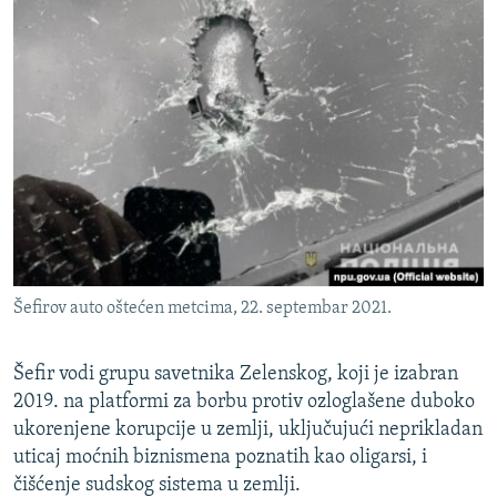
Šefirov auto oštećen metcima, 22. septembar 2021.
Šefir vodi grupu savetnika Zelenskog, koji je izabran
2019. na platformi za borbu protiv ozloglašene duboko
ukorenjene korupcije u zemlji, uključujući neprikladan
uticaj moćnih biznismena poznatih kao oligarsi, i
čišćenje sudskog sistema u zemlji.