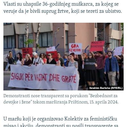
Vlasti su uhapsile 36-godišnjeg muškarca, za kojeg se
veruje da je bivši suprug žrtve, koji se tereti za ubistvo.
Demonstranti nose transparent sa porukom "Bezbednost za
devojke i žene" tokom marširanja Prištinom, 15. aprila 2024.
U maršu koji je organizovao Kolektiv za feminističku
misao i akciju, demonstranti su nosili transparente sa