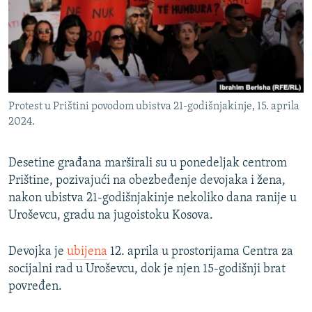
ISPRIČAJ MI
DNEVNO@RSE
SPECIJALI RSE
VIŠE OD NASLOVA
PRATITE NAS
Protest u Prištini povodom ubistva 21-godišnjakinje, 15. aprila
GENOCID U SREBRENICI
2024.
POPLAVE I KLIZIŠTA U BIH 2024.
Desetine građana marširali su u ponedeljak centrom
TV LIBERTY
Sve RFE/RL stranice
Prištine, pozivajući na obezbeđenje devojaka i žena,
POST SCRIPTUM
nakon ubistva 21-godišnjakinje nekoliko dana ranije u
MOJA EVROPA
Uroševcu, gradu na jugoistoku Kosova.
TRI DECENIJE OD RATA U BIH
Devojka je
ubijena
12. aprila u prostorijama Centra za
SVE KARTE DEJTONA
socijalni rad u Uroševcu, dok je njen 15-godišnji brat
povređen.
NASTANAK I RASPAD JUGOSLAVIJE