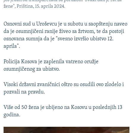
Još jedan od transparenata sa porukom "Svaki dan je rat za
žene", Priština, 15. aprila 2024.
Osnovni sud u Uroševcu je u subotu u saopštenju naveo
da je osumnjičeni ranije živeo sa žrtvom, te da postoji
osnovana sumnja da je "svesno izvršio ubistvo 12.
aprila".
Policija Kosova je zaplenila vatreno oružje
osumnjičenog za ubistvo.
Visoki državni zvaničnici oštro su osudili ovo zlodelo i
pozvali na pravdu.
Više od 50 žena je ubijeno na Kosovu u poslednjih 13
godina.