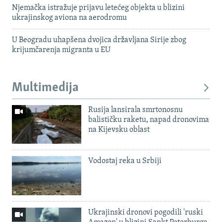
Njemačka istražuje prijavu letećeg objekta u blizini
ukrajinskog aviona na aerodromu
U Beogradu uhapšena dvojica državljana Sirije zbog
krijumčarenja migranta u EU
Multimedija
Rusija lansirala smrtonosnu
balističku raketu, napad dronovima
na Kijevsku oblast
Vodostaj reka u Srbiji
Ukrajinski dronovi pogodili 'ruski