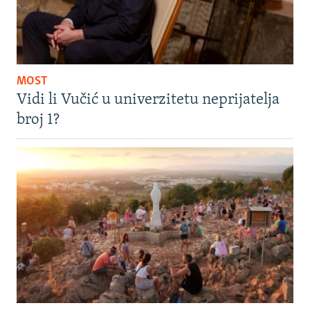
MOST
Vidi li Vučić u univerzitetu neprijatelja
broj 1?