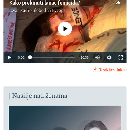
Kako prekinuti lanac femicida?
Izvor
Radio Slobodna Evropa
No media source currently available
Auto
0:00
10:36
240p
Direktan link
360p
Auto
240p
360p
480p
480p
Nasilje nad ženama
720p
720p
1080p
1080p