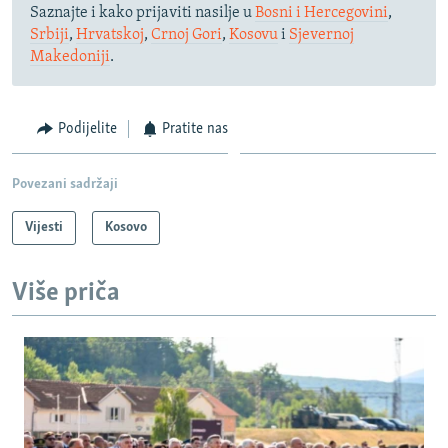
Saznajte i kako prijaviti nasilje u
Bosni i Hercegovini
,
Srbiji
,
Hrvatskoj
,
Crnoj Gori
,
Kosovu
i
Sjevernoj
Makedoniji
.
Podijelite
Pratite nas
Povezani sadržaji
Vijesti
Kosovo
Više priča