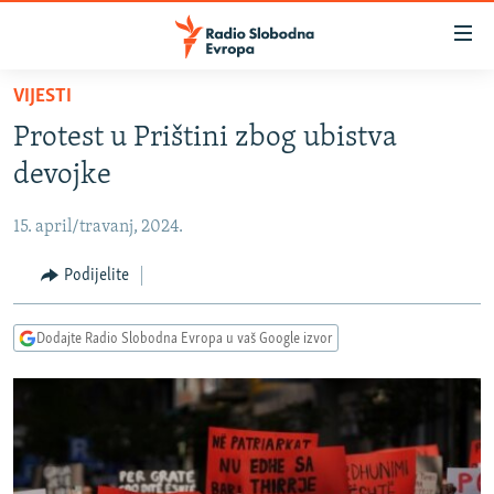
Dostupni
linkovi
Pređite
VIJESTI
na
VIJESTI
Protest u Prištini zbog ubistva
glavni
BOSNA I HERCEGOVINA
sadržaj
devojke
SRBIJA
Pređite
na
15. april/travanj, 2024.
KOSOVO
glavnu
CRNA GORA
Podijelite
navigaciju
Pređite
VIZUELNO
na
Dodajte Radio Slobodna Evropa u vaš Google izvor
PODCASTI
VIDEO
pretragu
RAT U UKRAJINI
FOTOGALERIJE
KINA NA BALKANU
INFOGRAFIKE
RSE PRIČE IZ SVIJETA