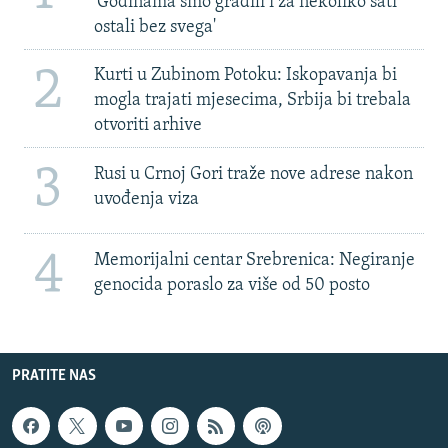
'Godinama smo gradili i za nekoliko sati
ostali bez svega'
2
Kurti u Zubinom Potoku: Iskopavanja bi
mogla trajati mjesecima, Srbija bi trebala
otvoriti arhive
3
Rusi u Crnoj Gori traže nove adrese nakon
uvođenja viza
4
Memorijalni centar Srebrenica: Negiranje
genocida poraslo za više od 50 posto
PRATITE NAS