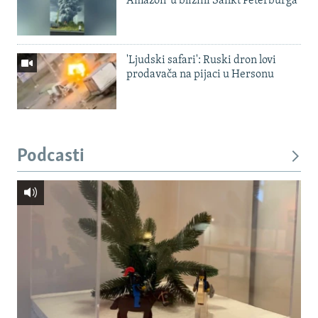
Amazon' u blizini Sankt Peterburga
'Ljudski safari': Ruski dron lovi
prodavača na pijaci u Hersonu
Podcasti