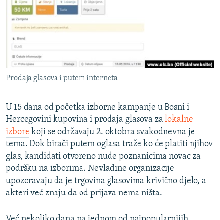
ISPRIČAJ MI
DNEVNO@RSE
SPECIJALI RSE
VIŠE OD NASLOVA
PRATITE NAS
Prodaja glasova i putem interneta
GENOCID U SREBRENICI
POPLAVE I KLIZIŠTA U BIH 2024.
U 15 dana od početka izborne kampanje u Bosni i
TV LIBERTY
Sve RFE/RL stranice
Hercegovini kupovina i prodaja glasova za
lokalne
izbore
koji se održavaju 2. oktobra svakodnevna je
POST SCRIPTUM
tema. Dok birači putem oglasa traže ko će platiti njihov
MOJA EVROPA
glas, kandidati otvoreno nude poznanicima novac za
podršku na izborima. Nevladine organizacije
TRI DECENIJE OD RATA U BIH
upozoravaju da je trgovina glasovima krivično djelo, a
SVE KARTE DEJTONA
akteri već znaju da od prijava nema ništa.
NASTANAK I RASPAD JUGOSLAVIJE
Već nekoliko dana na jednom od najpopularnijih