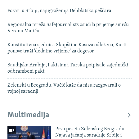
Požari u Srbiji, najugroženija Deliblatska peščara
Regionalna mreža SafeJournalists osudila prijetnje smrću
Veranu Matiću
Konstitutivna sjednica Skupštine Kosova odložena, Kurti
ponovo traži 'dodatno vrijeme' za dogovor
Saudijska Arabija, Pakistan i Turska potpisale zajednički
odbrambeni pakt
Zelenski u Beogradu, Vučić kaže da nisu razgovarali o
vojnoj saradnji
Multimedija
Prva poseta Zelenskog Beogradu:
Najava jačanja saradnje Srbije i