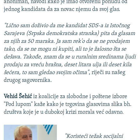
anoniman, navodi kako je imao otvorenu ponudu od
jednog kandidata da za novac njemu da svoj glas.
"Lično sam doživio da me kandidat SDS-a iz Istočnog
Sarajeva (Srpska demokratska stranka) pita da glasam
za njih za 50 maraka. Ja sam rek'o da se ne prodajem
tako, da se ne mogu ni kupiti, ali to je žalosno šta se
dešava. Takođe, znam da se u ruralnim sredinama ljudi
prodaju za vreću brašna, deset litara ulja ili deset kila
šećera, to sam gledao svojim očima"
, riječi su našeg
drugog sagovornika.
Vehid Šehić
iz koalicije za slobodne i poštene izbore
"Pod lupom" kaže kako je trgovina glasovima slika bh.
društva koje je u dubokoj krizi morala već odavno.
"Koristeći težak socijalni