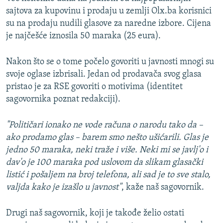
sajtova za kupovinu i prodaju u zemlji Olx.ba korisnici
su na prodaju nudili glasove za naredne izbore. Cijena
je najčešće iznosila 50 maraka (25 eura).
Nakon što se o tome počelo govoriti u javnosti mnogi su
svoje oglase izbrisali. Jedan od prodavača svog glasa
pristao je za RSE govoriti o motivima (identitet
sagovornika poznat redakciji).
"Političari ionako ne vode računa o narodu tako da –
ako prodamo glas – barem smo nešto ušićarili. Glas je
jedno 50 maraka, neki traže i više. Neki mi se javlj'o i
dav'o je 100 maraka pod uslovom da slikam glasački
listić i pošaljem na broj telefona, ali sad je to sve stalo,
valjda kako je izašlo u javnost"
, kaže naš sagovornik.
Drugi naš sagovornik, koji je takođe želio ostati