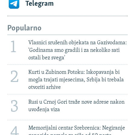
Telegram
Popularno
1
Vlasnici srušenih objekata na Gazivodama:
'Godinama smo gradili i za nekoliko sati
ostali bez svega'
2
Kurti u Zubinom Potoku: Iskopavanja bi
mogla trajati mjesecima, Srbija bi trebala
otvoriti arhive
3
Rusi u Crnoj Gori traže nove adrese nakon
uvođenja viza
4
Memorijalni centar Srebrenica: Negiranje