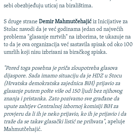
sebi obezbjeđuju uticaj na biralištima.
S druge strane
Demir Mahmutčehajić
iz Inicijative za
Stolac navodi da je već godinama jedan od najvećih
problema "glasanje mrtvih" na izborima, te ukazuje na
to da je ova organizacija već sastavila spisak od oko 100
umrlih koji nisu izbrisani sa biračkog spiska.
"Pored toga posebna je priča zloupotreba glasova
dijaspore. Sada imamo situaciju da je HDZ u Stocu
(Hrvatska demokratska zajednica BiH) prijavio za
glasanje putem pošte više od 150 ljudi bez njihovog
znanja i pristanka. Zato pozivamo sve građane da
upute zahtjev Centralnoj izbornoj komisiji BiH za
provjeru da li ih je neko prijavio, ko ih je prijavio i da
traže da se takav glasački listić ne prihvata"
, apeluje
Mahmutčehajić.