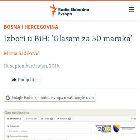
Dostupni
linkovi
Pređite
BOSNA I HERCEGOVINA
na
VIJESTI
Izbori u BiH: 'Glasam za 50 maraka'
glavni
BOSNA I HERCEGOVINA
sadržaj
Mirna Sadiković
SRBIJA
Pređite
na
16. septembar/rujan, 2016.
KOSOVO
glavnu
CRNA GORA
navigaciju
Podijelite
Pređite
VIZUELNO
na
Dodajte Radio Slobodna Evropa u vaš Google izvor
PODCASTI
VIDEO
pretragu
RAT U UKRAJINI
FOTOGALERIJE
KINA NA BALKANU
INFOGRAFIKE
RSE PRIČE IZ SVIJETA