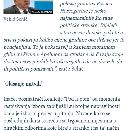
položaj građana Bosne i
Hercegovine je nešto
najnemoralnije što rade
Vehid Šehić
političke stranke. Dijeleći
sitan novac ili neke pakete u
stvari pokazuju koliko cijene građane ove države jer ih
podcjenjuju. To je pokazatelj u kakvom moralnom
glibu mi živimo. Apelujem na građane da čuvaju svoje
dostojanstvo jer daleko više vrijede i da ne dozvole da
ih političari ponižavaju",
ističe Šehić.
"Glasanje mrtvih"
Inače, posmatrači koalicije "Pod lupom" od momenta
raspisivanja izbora zabilježili su brojne nepravilnosti
kada je izborni proces u pitanju. Navode kako se
posljednjih dana susreću i sa trgovinom mjestima u
biračkim odborima koje biraju stranke i na taj način