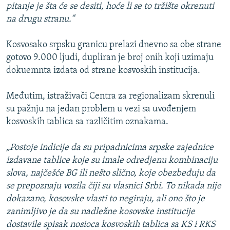
pitanje je šta će se desiti, hoće li se to tržište okrenuti
na drugu stranu.“
Kosvosako srpsku granicu prelazi dnevno sa obe strane
gotovo 9.000 ljudi, dupliran je broj onih koji uzimaju
dokuemnta izdata od strane kosvoskih institucija.
Međutim, istraživači Centra za regionalizam skrenuli
su pažnju na jedan problem u vezi sa uvođenjem
kosvoskih tablica sa različitim oznakama.
„Postoje indicije da su pripadnicima srpske zajednice
izdavane tablice koje su imale odredjenu kombinaciju
slova, najčešće BG ili nešto slično, koje obezbeđuju da
se prepoznaju vozila čiji su vlasnici Srbi. To nikada nije
dokazano, kosovske vlasti to negiraju, ali ono što je
zanimljivo je da su nadležne kosovske institucije
dostavile spisak nosioca kosvoskih tablica sa KS i RKS