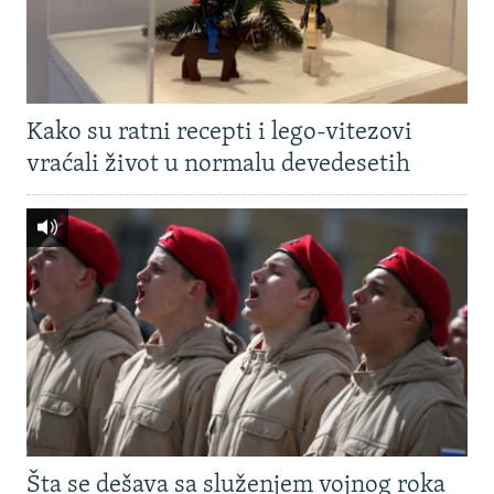
Kako su ratni recepti i lego-vitezovi
vraćali život u normalu devedesetih
Šta se dešava sa služenjem vojnog roka