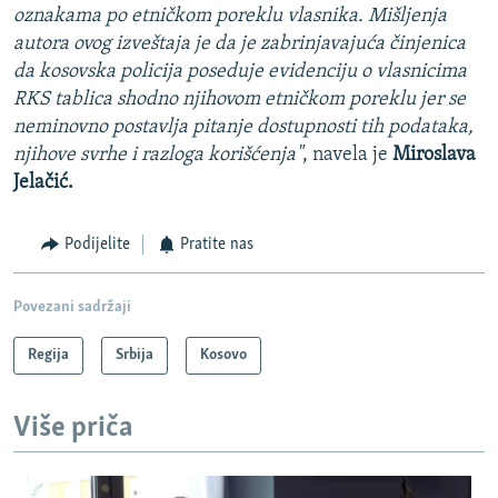
oznakama po etničkom poreklu vlasnika. Mišljenja
autora ovog izveštaja je da je zabrinjavajuća činjenica
da kosovska policija poseduje evidenciju o vlasnicima
RKS tablica shodno njihovom etničkom poreklu jer se
neminovno postavlja pitanje dostupnosti tih podataka,
njihove svrhe i razloga korišćenja"
, navela je
Miroslava
Jelačić.
Podijelite
Pratite nas
Povezani sadržaji
Regija
Srbija
Kosovo
Više priča