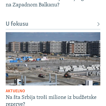
na Zapadnom Balkanu?
U fokusu
AKTUELNO
Na šta Srbija troši milione iz budžetske
rezerve?