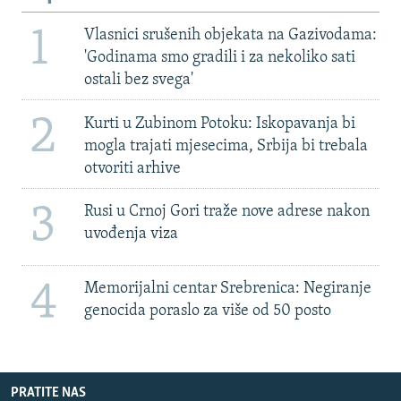
1
Vlasnici srušenih objekata na Gazivodama:
'Godinama smo gradili i za nekoliko sati
ostali bez svega'
2
Kurti u Zubinom Potoku: Iskopavanja bi
mogla trajati mjesecima, Srbija bi trebala
otvoriti arhive
3
Rusi u Crnoj Gori traže nove adrese nakon
uvođenja viza
4
Memorijalni centar Srebrenica: Negiranje
genocida poraslo za više od 50 posto
PRATITE NAS