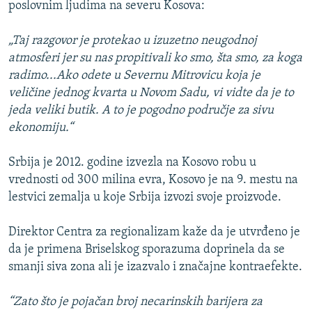
poslovnim ljudima na severu Kosova:
„Taj razgovor je protekao u izuzetno neugodnoj
atmosferi jer su nas propitivali ko smo, šta smo, za koga
radimo...Ako odete u Severnu Mitrovicu koja je
veličine jednog kvarta u Novom Sadu, vi vidte da je to
jeda veliki butik. A to je pogodno područje za sivu
ekonomiju.“
Srbija je 2012. godine izvezla na Kosovo robu u
vrednosti od 300 milina evra, Kosovo je na 9. mestu na
lestvici zemalja u koje Srbija izvozi svoje proizvode.
Direktor Centra za regionalizam kaže da je utvrđeno je
da je primena Briselskog sporazuma doprinela da se
smanji siva zona ali je izazvalo i značajne kontraefekte.
“Zato što je pojačan broj necarinskih barijera za