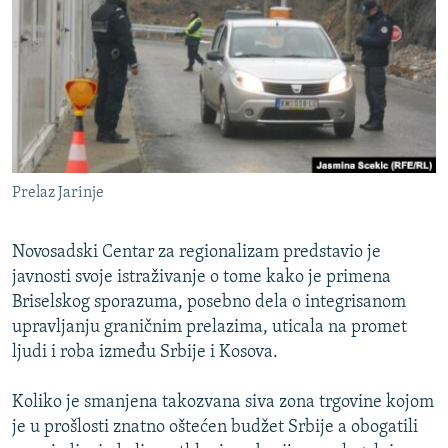
ISPRIČAJ MI
DNEVNO@RSE
SPECIJALI RSE
VIŠE OD NASLOVA
PRATITE NAS
GENOCID U SREBRENICI
Prelaz Jarinje
POPLAVE I KLIZIŠTA U BIH 2024.
TV LIBERTY
Sve RFE/RL stranice
Novosadski Centar za regionalizam predstavio je
POST SCRIPTUM
javnosti svoje istraživanje o tome kako je primena
Briselskog sporazuma, posebno dela o integrisanom
MOJA EVROPA
upravljanju graničnim prelazima, uticala na promet
TRI DECENIJE OD RATA U BIH
ljudi i roba između Srbije i Kosova.
SVE KARTE DEJTONA
Koliko je smanjena takozvana siva zona trgovine kojom
NASTANAK I RASPAD JUGOSLAVIJE
je u prošlosti znatno oštećen budžet Srbije a obogatili