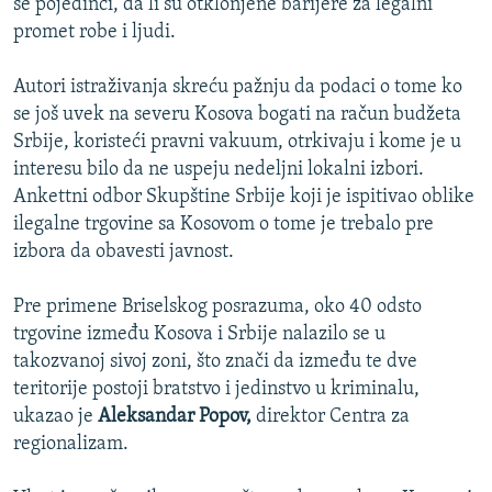
se pojedinci, da li su otklonjene barijere za legalni
promet robe i ljudi.
Autori istraživanja skreću pažnju da podaci o tome ko
se još uvek na severu Kosova bogati na račun budžeta
Srbije, koristeći pravni vakuum, otrkivaju i kome je u
interesu bilo da ne uspeju nedeljni lokalni izbori.
Ankettni odbor Skupštine Srbije koji je ispitivao oblike
ilegalne trgovine sa Kosovom o tome je trebalo pre
izbora da obavesti javnost.
Pre primene Briselskog posrazuma, oko 40 odsto
trgovine između Kosova i Srbije nalazilo se u
takozvanoj sivoj zoni, što znači da između te dve
teritorije postoji bratstvo i jedinstvo u kriminalu,
ukazao je
Aleksandar Popov,
direktor Centra za
regionalizam.