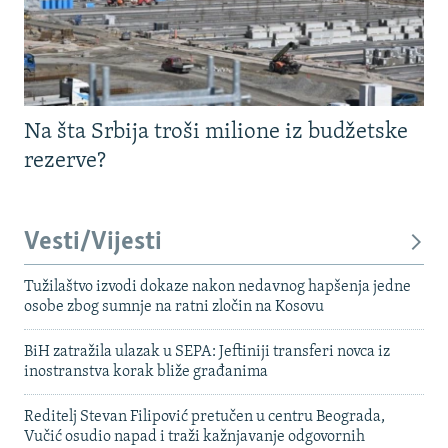
Na šta Srbija troši milione iz budžetske
rezerve?
Vesti/Vijesti
Tužilaštvo izvodi dokaze nakon nedavnog hapšenja jedne
osobe zbog sumnje na ratni zločin na Kosovu
BiH zatražila ulazak u SEPA: Jeftiniji transferi novca iz
inostranstva korak bliže građanima
Reditelj Stevan Filipović pretučen u centru Beograda,
Vučić osudio napad i traži kažnjavanje odgovornih