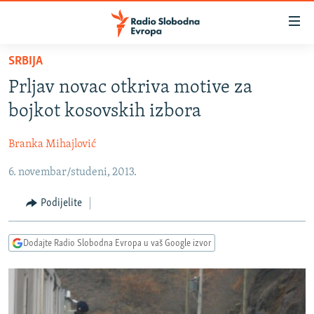
Dostupni
linkovi
Pređite
SRBIJA
na
VIJESTI
Prljav novac otkriva motive za
glavni
BOSNA I HERCEGOVINA
sadržaj
bojkot kosovskih izbora
SRBIJA
Pređite
na
Branka Mihajlović
KOSOVO
glavnu
6. novembar/studeni, 2013.
CRNA GORA
navigaciju
Pređite
VIZUELNO
Podijelite
na
PODCASTI
VIDEO
pretragu
Dodajte Radio Slobodna Evropa u vaš Google izvor
RAT U UKRAJINI
FOTOGALERIJE
KINA NA BALKANU
INFOGRAFIKE
RSE PRIČE IZ SVIJETA