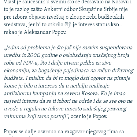
Vlast je saučesnik u svemu što se dessavalo na Kosovu i
to je razlog zašto Anketni odbor Skupštine Srbije nije
pre izbora objavio izveštaj o zloupotrebi budžetskih
sredstava, jer bi to otkrilo čiji je interes status kvo -
rekao je Aleksandar Popov.
„Jedan od problema je što još nije sasvim suspendovana
uredba iz 2006. godine o oslobađanju značajnog broja
roba od PDV-a, što i dalje otvara prliku za sivu
ekonomiju, za bogaćenje pojedinaca na račun državnog
budžeta. I mislim da bi to moglo dati ogovor na pitanje
kome je bilo u interesu da u nedelju realizuje
antiizbornu kampanju na severu Kosova. Ko je imao
najveći interes da se ti izbori ne održe i da se sve ovo ne
uvede u regularne tokove umesto sadašnjeg pravnog
vakuuma koji tamo postoji“
, ocenio je Popov.
Popov se dalje osvrnuo na razgovor njegovog tima sa