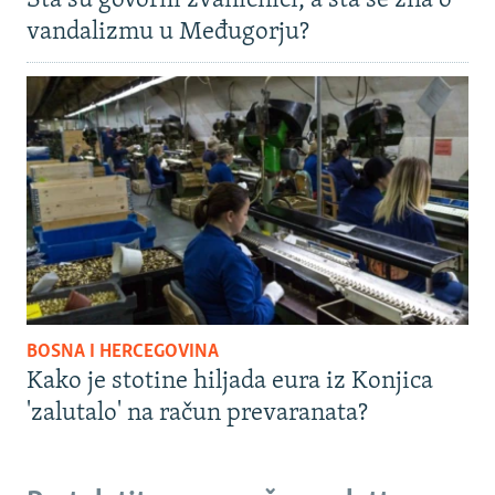
Šta su govorili zvaničnici, a šta se zna o
vandalizmu u Međugorju?
BOSNA I HERCEGOVINA
Kako je stotine hiljada eura iz Konjica
'zalutalo' na račun prevaranata?