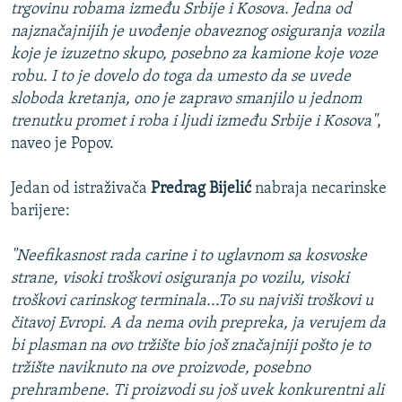
trgovinu robama između Srbije i Kosova. Jedna od
najznačajnijih je uvođenje obaveznog osiguranja vozila
koje je izuzetno skupo, posebno za kamione koje voze
robu. I to je dovelo do toga da umesto da se uvede
sloboda kretanja, ono je zapravo smanjilo u jednom
trenutku promet i roba i ljudi između Srbije i Kosova"
,
naveo je Popov.
Jedan od istraživača
Predrag Bijelić
nabraja necarinske
barijere:
"Neefikasnost rada carine i to uglavnom sa kosvoske
strane, visoki troškovi osiguranja po vozilu, visoki
troškovi carinskog terminala...To su najviši troškovi u
čitavoj Evropi. A da nema ovih prepreka, ja verujem da
bi plasman na ovo tržište bio još značajniji pošto je to
tržište naviknuto na ove proizvode, posebno
prehrambene. Ti proizvodi su još uvek konkurentni ali