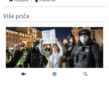
Podijelite
Pratite nas
Više priča
'Građanska smrt': Kremlj državljanstvo
koristi kao oružje protiv prognanih Rusa
Pretraživač