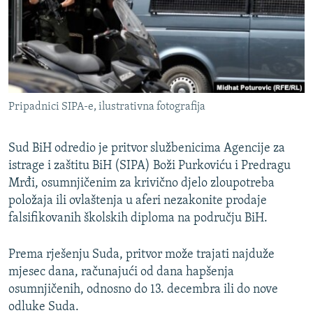
ISPRIČAJ MI
DNEVNO@RSE
SPECIJALI RSE
VIŠE OD NASLOVA
PRATITE NAS
Pripadnici SIPA-e, ilustrativna fotografija
GENOCID U SREBRENICI
POPLAVE I KLIZIŠTA U BIH 2024.
Sud BiH odredio je pritvor službenicima Agencije za
TV LIBERTY
istrage i zaštitu BiH (SIPA) Boži Purkoviću i Predragu
Sve RFE/RL stranice
Mrđi, osumnjičenim za krivično djelo zloupotreba
POST SCRIPTUM
položaja ili ovlaštenja u aferi nezakonite prodaje
MOJA EVROPA
falsifikovanih školskih diploma na području BiH.
TRI DECENIJE OD RATA U BIH
Prema rješenju Suda, pritvor može trajati najduže
SVE KARTE DEJTONA
mjesec dana, računajući od dana hapšenja
osumnjičenih, odnosno do 13. decembra ili do nove
NASTANAK I RASPAD JUGOSLAVIJE
odluke Suda.