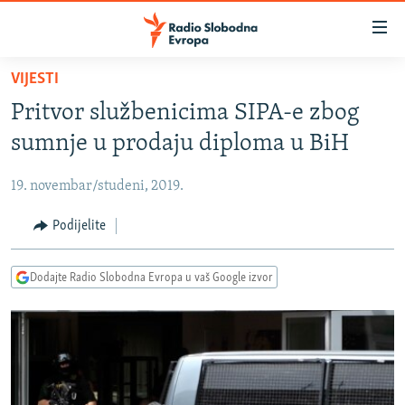
Dostupni
linkovi
Pređite
VIJESTI
na
VIJESTI
Pritvor službenicima SIPA-e zbog
glavni
BOSNA I HERCEGOVINA
sadržaj
sumnje u prodaju diploma u BiH
SRBIJA
Pređite
na
19. novembar/studeni, 2019.
KOSOVO
glavnu
CRNA GORA
Podijelite
navigaciju
Pređite
VIZUELNO
na
Dodajte Radio Slobodna Evropa u vaš Google izvor
PODCASTI
VIDEO
pretragu
RAT U UKRAJINI
FOTOGALERIJE
KINA NA BALKANU
INFOGRAFIKE
RSE PRIČE IZ SVIJETA