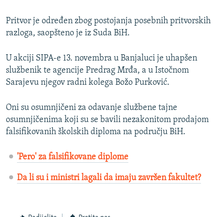
Pritvor je određen zbog postojanja posebnih pritvorskih
razloga, saopšteno je iz Suda BiH.
U akciji SIPA-e 13. novembra u Banjaluci je uhapšen
službenik te agencije Predrag Mrđa, a u Istočnom
Sarajevu njegov radni kolega Božo Purković.
Oni su osumnjičeni za odavanje službene tajne
osumnjičenima koji su se bavili nezakonitom prodajom
falsifikovanih školskih diploma na području BiH.
'Pero' za falsifikovane diplome
Da li su i ministri lagali da imaju završen fakultet?