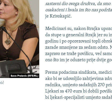
sastavni dio ovoga društva, da smo 
osakaćeni i hvala im što nas podrža
je Krivokapić.
Medicinari su, nakon štrajka upozo
da stupe u generalni štrajk jer su 
godinu i po oporezovani topli obrok 
zarade smanjene za sedam odsto. 
zapravo ne traže povišicu, već samo
ono što im je oduzeto prije dvije go
Prema podacima sindikata, medicin
ako bi se udovoljilo zahtjevima zdr
pić
radnika, umjesto sadašnjih 270 pr
Ljekari sa 470 eura bi dobili poviš
bi ljekari-specijalisti umjesto sada