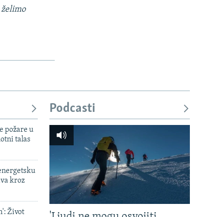
 želimo
Podcasti
e požare u
otni talas
 energetsku
ava kroz
': Život
'Ljudi ne mogu osvojiti