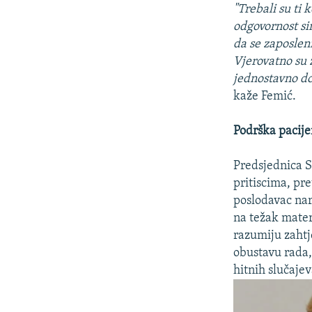
"Trebali su ti 
odgovornost si
da se zaposleni
Vjerovatno su z
jednostavno do
kaže Femić.
Podrška pacije
Predsjednica S
pritiscima, pre
poslodavac nar
na težak mater
razumiju zahtj
obustavu rada,
hitnih slučaje