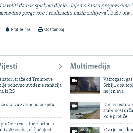
ozvoliti da nas spiskovi dijele, dajemo šansu pregovorima i
astavimo pregovore i realizaciju naših zahtjeva",
kaže ona.
Pratite nas
Odštampaj
ijesti
Multimedija
enatori traže od Trumpove
Vatrogasci gas
cije ponovno uvođenje sankcija
Srbiji, dok topl
ma iz RS
ne jenjava
iže u prvu zvaničnu posjetu
Dunav testira
stabilnost drž
koje protiče
ptužnica za ratne zločine u
otiv 20 osoba, uključujući
'Ovo je moj dom