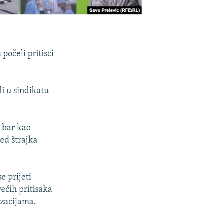
počeli pritisci
li u sindikatu
 bar kao
ed štrajka
e prijeti
ećih pritisaka
izacijama.