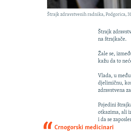
Štrajk zdravstvenih radnika, Podgorica, 31
Štrajk zdravstv
na štrajkače.
Žale se, izmeđ
kažu da to neć
Vlada, u međuv
djelimičnu, ko
zdravstvena za
Pojedini štrajk
otkazima, ali 
i da se zaposl
Crnogorski medicinari