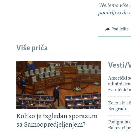
"Nećemo više d
pomirljivo da n
Podijelite
Više priča
Vesti/V
Američki s
administra
zvaničnici
Zelenski st
Beogradu
Koliko je izgledan sporazum
Podignuta o
sa Samoopredjeljenjem?
Đakovici pr