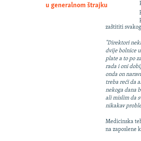
u generalnom štrajku
zaštititi svako
"Direktori nek
dvije bolnice 
plate a to po 
rada i oni dob
onda on naravn
treba reći da 
nekoga dana bi
ali mislim da 
nikakav probl
Medicinska te
na zaposlene k