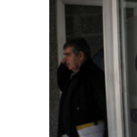
ISPRIČAJ MI
DNEVNO@RSE
SPECIJALI RSE
VIŠE OD NASLOVA
GENOCID U SREBRENICI
POPLAVE I KLIZIŠTA U BIH 2024.
TV LIBERTY
POST SCRIPTUM
MOJA EVROPA
TRI DECENIJE OD RATA U BIH
SVE KARTE DEJTONA
NASTANAK I RASPAD JUGOSLAVIJE