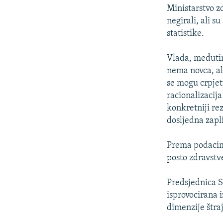
Ministarstvo z
negirali, ali s
statistike.
Vlada, međutim
nema novca, ali
se mogu crpjeti
racionalizacija
konkretniji re
dosljedna zapl
Prema podacim
posto zdravstve
Predsjednica S
isprovocirana 
dimenzije štraj