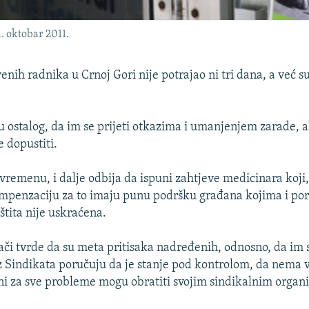
. oktobar 2011.
enih radnika u Crnoj Gori nije potrajao ni tri dana, a već su 
u ostalog, da im se prijeti otkazima i umanjenjem zarade, a
e dopustiti.
remenu, i dalje odbija da ispuni zahtjeve medicinara koji,
mpenzaciju za to imaju punu podršku građana kojima i por
štita nije uskraćena.
ači tvrde da su meta pritisaka nadređenih, odnosno, da im s
iz Sindikata poručuju da je stanje pod kontrolom, da nema v
eni za sve probleme mogu obratiti svojim sindikalnim organ