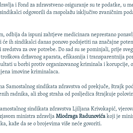
dravlja i Fond za zdravstveno osiguranje su te podatke, u
u sindikalci odgovorili da raspolažu isključivo zvaničnim p
, odbija da ispuni zahtjeve medicinara neprestano ponavlj
 će ih sindikalci danas ponovo podsjetiti na značajne potenc
 sredstva za ove potrebe. Do sad su se pominjali, prije sveg
 troškova državnog aparata, efikasnija i transparentnija por
zultati u borbi protiv organizovanog kriminala i korupcije, 
ijena imovine kriminalaca.
a Samostalnog sindikata zdravstva od prekjuče, štrajk po
nih radnika, ali zbog straha od posljedica štrajkuje polovi
amostalnog sindikata zdravstva Ljiljana Krivokapić, vjerov
izjavom ministra zdravlja
Miodraga Radunovića
koji je min
ka, kaže da se o brojevima više neće govoriti.