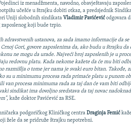
Pojedinci iz menadžmenta, navodno, obavještavaju zaposlen
potpišu učešće u štrajku dobiti otkaz, a predsjednik Sindik
pri Uniji slobodnih sindikata
Vladimir Pavićević
odgovara d
g zaposlenog koji bude trpio.
ih zdravstvenih ustanova, za sada imamo informacije da se
u Crnoj Gori, govore zaposlenima da, ako budu u štrajku da 
zakonu ne mogu da urade. Najveći broj zaposlenih je u pr
ijaju redovnu platu. Kada nekome kažete da će mu biti odbi
o razmišlja o tome jer nama je svaki euro bitan. Takođe, 
ako su u minimumu procesa rada primaće platu u punom ob
li van procesa minimuma rada za taj dan će vam biti odbi
svaki sindikat ima dovoljno sredstava da taj novac nadoknadi
em",
kaže doktor Pavićević za RSE.
hničarka podgoričkog Kliničkog centra
Draginja Femić
kaže
oji žele da se pridruže štrajku nepotrebni.