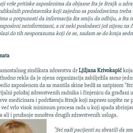
koji vrše pritiske zaposlenima da objasne šta je štrajk u zdrav
ndikalnih predstavnika koji zajedno sa poslodavcima treba
ma u potpunosti da informacija šta smiju da odbiju, a šta ne
aposleni neinformisani, a ni neki poslodavci još nijesu na č
lazi do tih nesporazuma koji će se, nadam se do kraja sedmi
nata
amostalnog sindikata zdravstva dr
Ljiljana Krivokapić
koja 
thodno rekla da je njena organizacija zabilježila samo jedn
edio zaposlenom da sa mantila skine bedž sa natpisom "štr
ijalni položaj zdravstvenih radnika i činjenicu da građani 
eve medicinara i podržavaju štrajk koji zapravo uopšte ne
 već vrlo visok minimum procesa rada u koji spada zbrinja
va ali i pružanje mnoštva drugih zdravstvenih usluga.
"Svi naši pacijenti su shvatili da s