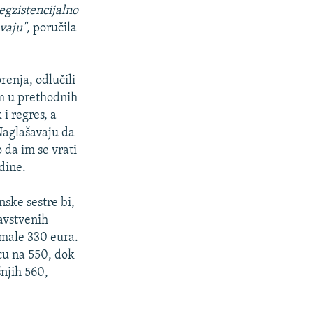
egzistencijalno
vaju",
poručila
renja, odlučili
im u prethodnih
i regres, a
Naglašavaju da
 da im se vrati
dine.
ske sestre bi,
avstvenih
imale 330 eura.
icu na 550, dok
šnjih 560,