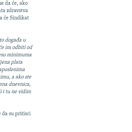
e da će, ako
ata zdravstva
a će Sindikat
 to događa u
će im odbiti od
ocesu minimuma
jena plata
zaposlenima
imu, a ako ste
jena dnevnica,
 i tu ne vidim
 da su pritisci