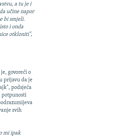
stvu, a tu je i
 da učine napor
 bi smjeli.
isto i onda
ce otkloniti",
je, govoreći o
u prijavu da je
ajk", podsjeća
u potpunosti
 podrazumijeva
vanje svih
mo mi ipak