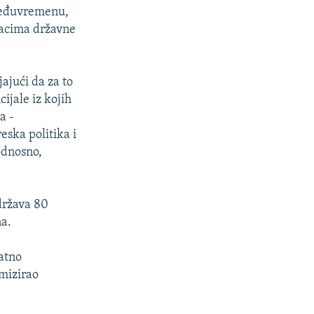
 međuvremenu,
odacima državne
ajući da za to
ijale iz kojih
a -
eska politika i
odnosno,
država 80
na.
atno
imizirao