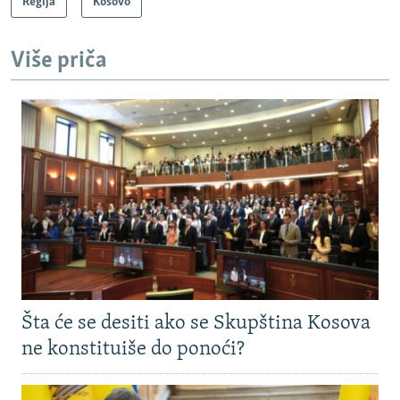
Regija
Kosovo
Više priča
Šta će se desiti ako se Skupština Kosova
ne konstituiše do ponoći?