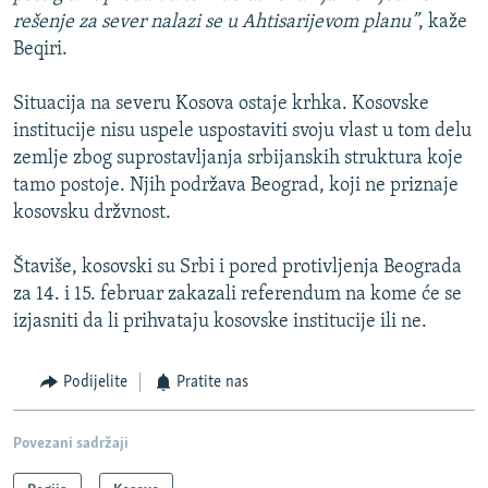
rešenje za sever nalazi se u Ahtisarijevom planu”
, kaže
Beqiri.
Situacija na severu Kosova ostaje krhka. Kosovske
institucije nisu uspele uspostaviti svoju vlast u tom delu
zemlje zbog suprostavljanja srbijanskih struktura koje
tamo postoje. Njih podržava Beograd, koji ne priznaje
kosovsku držvnost.
Štaviše, kosovski su Srbi i pored protivljenja Beograda
za 14. i 15. februar zakazali referendum na kome će se
izjasniti da li prihvataju kosovske institucije ili ne.
Podijelite
Pratite nas
Povezani sadržaji