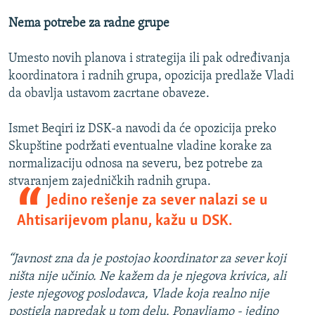
Nema potrebe za radne grupe
Umesto novih planova i strategija ili pak određivanja
koordinatora i radnih grupa, opozicija predlaže Vladi
da obavlja ustavom zacrtane obaveze.
Ismet Beqiri iz DSK-a navodi da će opozicija preko
Skupštine podržati eventualne vladine korake za
normalizaciju odnosa na severu, bez potrebe za
stvaranjem zajedničkih radnih grupa.
Jedino rešenje za sever nalazi se u
Ahtisarijevom planu, kažu u DSK.
“Javnost zna da je postojao koordinator za sever koji
ništa nije učinio. Ne kažem da je njegova krivica, ali
jeste njegovog poslodavca, Vlade koja realno nije
postigla napredak u tom delu. Ponavljamo - jedino