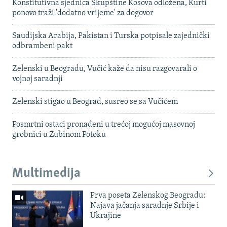
Konstitutivna sjednica Skupštine Kosova odložena, Kurti
ponovo traži 'dodatno vrijeme' za dogovor
Saudijska Arabija, Pakistan i Turska potpisale zajednički
odbrambeni pakt
Zelenski u Beogradu, Vučić kaže da nisu razgovarali o
vojnoj saradnji
Zelenski stigao u Beograd, susreo se sa Vučićem
Posmrtni ostaci pronađeni u trećoj mogućoj masovnoj
grobnici u Zubinom Potoku
Multimedija
Prva poseta Zelenskog Beogradu:
Najava jačanja saradnje Srbije i
Ukrajine