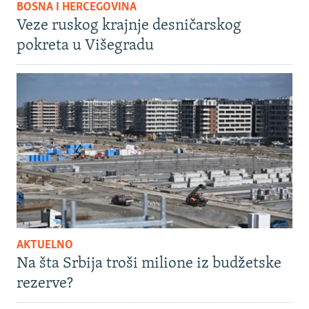
BOSNA I HERCEGOVINA
Veze ruskog krajnje desničarskog
pokreta u Višegradu
AKTUELNO
Na šta Srbija troši milione iz budžetske
rezerve?