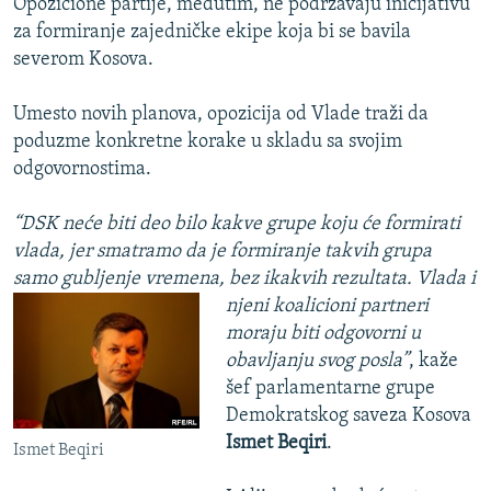
Opozicione partije, međutim, ne podržavaju inicijativu
za formiranje zajedničke ekipe koja bi se bavila
severom Kosova.
Umesto novih planova, opozicija od Vlade traži da
poduzme konkretne korake u skladu sa svojim
odgovornostima.
“DSK neće biti deo bilo kakve grupe koju će formirati
vlada, jer smatramo da je formiranje takvih grupa
samo gubljenje vremena, bez ikakvih rezultata.
Vlada i
njeni koalicioni partneri
moraju biti odgovorni u
obavljanju svog posla”
, kaže
šef parlamentarne grupe
Demokratskog saveza Kosova
Ismet Beqiri
.
Ismet Beqiri