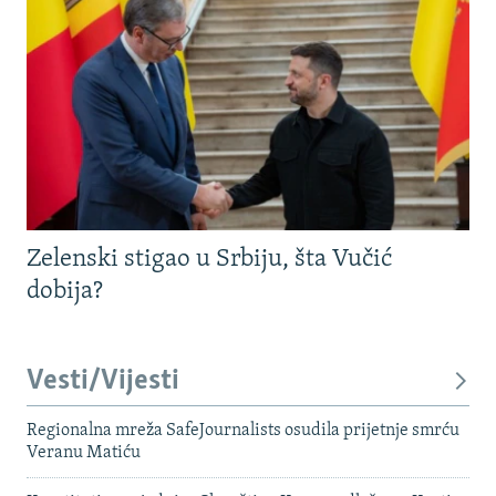
Zelenski stigao u Srbiju, šta Vučić
dobija?
Vesti/Vijesti
Regionalna mreža SafeJournalists osudila prijetnje smrću
Veranu Matiću