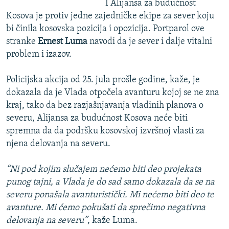
I Alijansa za budućnost
Kosova je protiv jedne zajedničke ekipe za sever koju
bi činila kosovska pozicija i opozicija. Portparol ove
stranke
Ernest Luma
navodi da je sever i dalje vitalni
problem i izazov.
Policijska akcija od 25. jula prošle godine, kaže, je
dokazala da je Vlada otpočela avanturu kojoj se ne zna
kraj, tako da bez razjašnjavanja vladinih planova o
severu, Alijansa za budućnost Kosova neće biti
spremna da da podršku kosovskoj izvršnoj vlasti za
njena delovanja na severu.
“Ni pod kojim slučajem nećemo biti deo projekata
punog tajni, a Vlada je do sad samo dokazala da se na
severu ponašala avanturistički. Mi nećemo biti deo te
avanture. Mi ćemo pokušati da sprečimo negativna
delovanja na severu”
, kaže Luma.