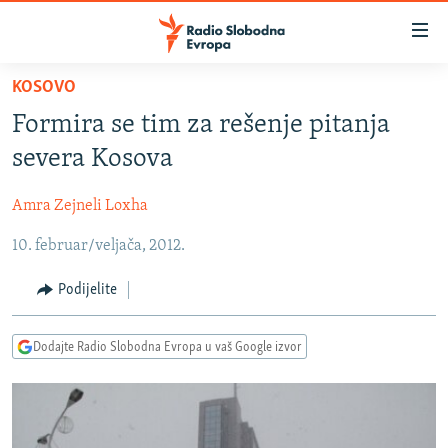
Dostupni
linkovi
Pređite
KOSOVO
na
VIJESTI
Formira se tim za rešenje pitanja
glavni
BOSNA I HERCEGOVINA
sadržaj
severa Kosova
SRBIJA
Pređite
na
Amra Zejneli Loxha
KOSOVO
glavnu
10. februar/veljača, 2012.
CRNA GORA
navigaciju
Pređite
VIZUELNO
Podijelite
na
PODCASTI
VIDEO
pretragu
Dodajte Radio Slobodna Evropa u vaš Google izvor
RAT U UKRAJINI
FOTOGALERIJE
KINA NA BALKANU
INFOGRAFIKE
RSE PRIČE IZ SVIJETA