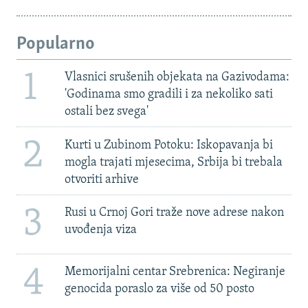
Popularno
1
Vlasnici srušenih objekata na Gazivodama:
'Godinama smo gradili i za nekoliko sati
ostali bez svega'
2
Kurti u Zubinom Potoku: Iskopavanja bi
mogla trajati mjesecima, Srbija bi trebala
otvoriti arhive
3
Rusi u Crnoj Gori traže nove adrese nakon
uvođenja viza
4
Memorijalni centar Srebrenica: Negiranje
genocida poraslo za više od 50 posto