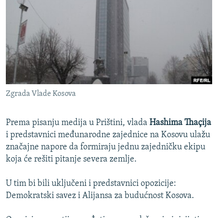
ISPRIČAJ MI
DNEVNO@RSE
SPECIJALI RSE
VIŠE OD NASLOVA
PRATITE NAS
GENOCID U SREBRENICI
Zgrada Vlade Kosova
POPLAVE I KLIZIŠTA U BIH 2024.
TV LIBERTY
Sve RFE/RL stranice
Prema pisanju medija u Prištini, vlada
Hashima Thaçija
POST SCRIPTUM
i predstavnici međunarodne zajednice na Kosovu ulažu
značajne napore da formiraju jednu zajedničku ekipu
MOJA EVROPA
koja će rešiti pitanje severa zemlje.
TRI DECENIJE OD RATA U BIH
U tim bi bili uključeni i predstavnici opozicije:
SVE KARTE DEJTONA
Demokratski savez i Alijansa za budućnost Kosova.
NASTANAK I RASPAD JUGOSLAVIJE