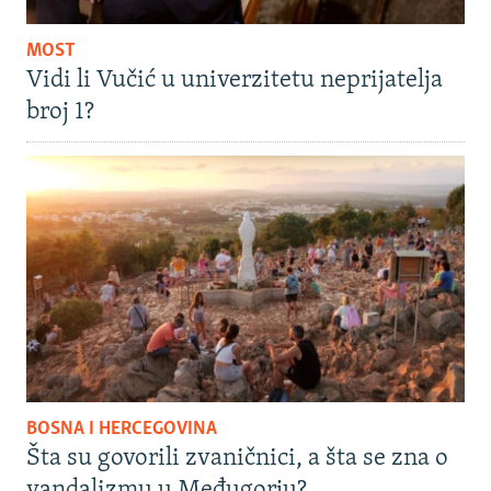
MOST
Vidi li Vučić u univerzitetu neprijatelja
broj 1?
BOSNA I HERCEGOVINA
Šta su govorili zvaničnici, a šta se zna o
vandalizmu u Međugorju?