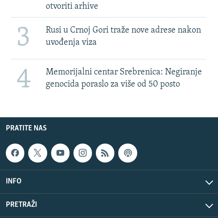
otvoriti arhive
3
Rusi u Crnoj Gori traže nove adrese nakon
uvođenja viza
4
Memorijalni centar Srebrenica: Negiranje
genocida poraslo za više od 50 posto
PRATITE NAS
INFO
PRETRAŽI