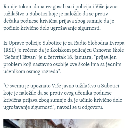
Ranije tokom dana reagovali su i policija i Više javno
tužilaštvo u Subotici koje je naložilo da se protiv
dečaka podnese krivična prijava zbog sumnje da je
počinio krivično delo ugrožavanje sigurnosti.
Iz Uprave policije Subotice je za Radio Slobodna Evropa
(RSE) je rečeno da je školskom policajcu Osnovne škole
"Sečenji Ištvan" je u četvrtak 18. januara, "prijavljen
problem koji nastavno osoblje ove škole ima sa jednim
učenikom osmog razreda".
"O svemu je upoznato Više javno tužilaštvo u Subotici
koje je naložilo da se protiv ovog učenika podnese
krivična prijava zbog sumnje da je učinio krivično delo
ugrožavanje sigurnosti", navodi se u odgovoru.