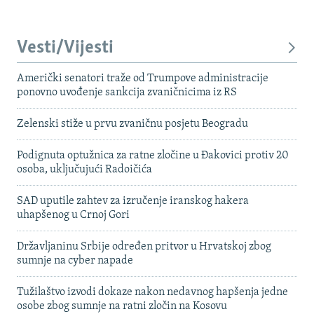
Vesti/Vijesti
Američki senatori traže od Trumpove administracije
ponovno uvođenje sankcija zvaničnicima iz RS
Zelenski stiže u prvu zvaničnu posjetu Beogradu
Podignuta optužnica za ratne zločine u Đakovici protiv 20
osoba, uključujući Radoičića
SAD uputile zahtev za izručenje iranskog hakera
uhapšenog u Crnoj Gori
Državljaninu Srbije određen pritvor u Hrvatskoj zbog
sumnje na cyber napade
Tužilaštvo izvodi dokaze nakon nedavnog hapšenja jedne
osobe zbog sumnje na ratni zločin na Kosovu