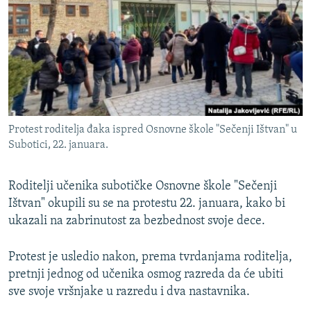
ISPRIČAJ MI
DNEVNO@RSE
SPECIJALI RSE
VIŠE OD NASLOVA
PRATITE NAS
GENOCID U SREBRENICI
Protest roditelja đaka ispred Osnovne škole "Sečenji Ištvan" u
POPLAVE I KLIZIŠTA U BIH 2024.
Subotici, 22. januara.
TV LIBERTY
Sve RFE/RL stranice
Roditelji učenika subotičke Osnovne škole "Sečenji
POST SCRIPTUM
Ištvan" okupili su se na protestu 22. januara, kako bi
MOJA EVROPA
ukazali na zabrinutost za bezbednost svoje dece.
TRI DECENIJE OD RATA U BIH
Protest je usledio nakon, prema tvrdanjama roditelja,
SVE KARTE DEJTONA
pretnji jednog od učenika osmog razreda da će ubiti
NASTANAK I RASPAD JUGOSLAVIJE
sve svoje vršnjake u razredu i dva nastavnika.