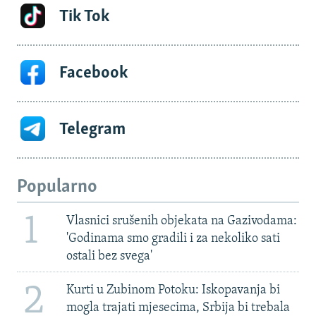
Tik Tok
Facebook
Telegram
Popularno
1
Vlasnici srušenih objekata na Gazivodama:
'Godinama smo gradili i za nekoliko sati
ostali bez svega'
2
Kurti u Zubinom Potoku: Iskopavanja bi
mogla trajati mjesecima, Srbija bi trebala