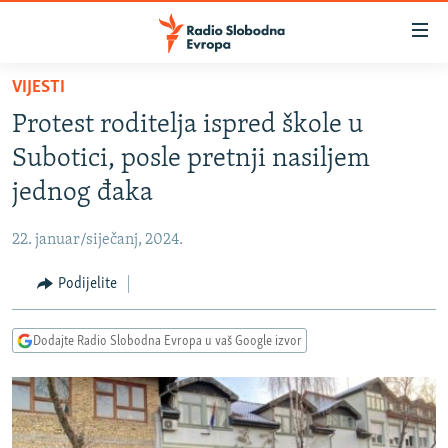
Dostupni
linkovi
Pređite
VIJESTI
na
VIJESTI
Protest roditelja ispred škole u
glavni
BOSNA I HERCEGOVINA
sadržaj
Subotici, posle pretnji nasiljem
SRBIJA
Pređite
jednog đaka
na
KOSOVO
glavnu
22. januar/siječanj, 2024.
CRNA GORA
navigaciju
Pređite
Podijelite
VIZUELNO
na
PODCASTI
VIDEO
pretragu
Dodajte Radio Slobodna Evropa u vaš Google izvor
RAT U UKRAJINI
FOTOGALERIJE
KINA NA BALKANU
INFOGRAFIKE
RSE PRIČE IZ SVIJETA