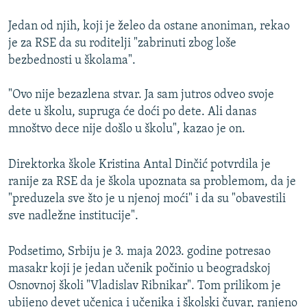
Jedan od njih, koji je želeo da ostane anoniman, rekao
je za RSE da su roditelji "zabrinuti zbog loše
bezbednosti u školama".
"Ovo nije bezazlena stvar. Ja sam jutros odveo svoje
dete u školu, supruga će doći po dete. Ali danas
mnoštvo dece nije došlo u školu", kazao je on.
Direktorka škole Kristina Antal Dinčić potvrdila je
ranije za RSE da je škola upoznata sa problemom, da je
"preduzela sve što je u njenoj moći" i da su "obavestili
sve nadležne institucije".
Podsetimo, Srbiju je 3. maja 2023. godine potresao
masakr koji je jedan učenik počinio u beogradskoj
Osnovnoj školi "Vladislav Ribnikar". Tom prilikom je
ubijeno devet učenica i učenika i školski čuvar, ranjeno