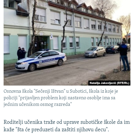
Osnovna škola "Sečenji Ištvan" u Subotici, škola iz koje je
policiji "prijavljen problem koji nastavno osoblje ima sa
jednim učenikom osmog razreda"
Roditelji učenika traže od uprave subotičke škole da im
kaže "šta će preduzeti da zaštiti njihovu decu".