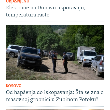
OBJAŠNJENO
Elektrane na Dunavu usporavaju,
temperatura raste
KOSOVO
Od hapšenja do iskopavanja: Šta se zna o
masovnoj grobnici u Zubinom Potoku?