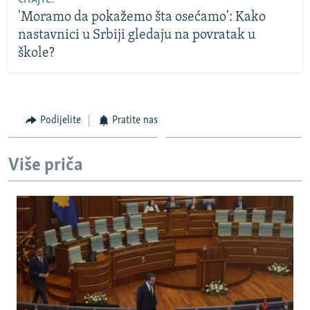
ČITAJTE:
'Moramo da pokažemo šta osećamo': Kako
nastavnici u Srbiji gledaju na povratak u
škole?
Podijelite
Pratite nas
Više priča