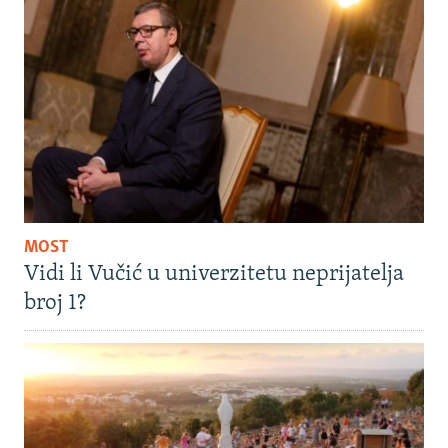
MOST
Vidi li Vučić u univerzitetu neprijatelja
broj 1?