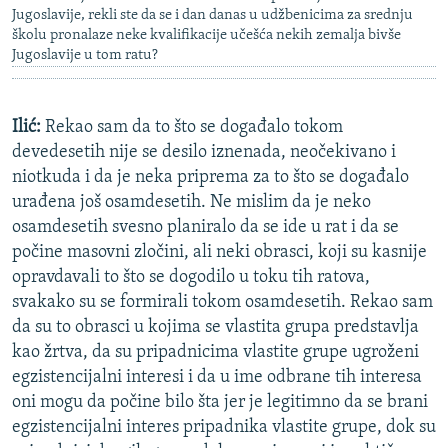
Jugoslavije, rekli ste da se i dan danas u udžbenicima za srednju
školu pronalaze neke kvalifikacije učešća nekih zemalja bivše
Jugoslavije u tom ratu?
Ilić:
Rekao sam da to što se događalo tokom
devedesetih nije se desilo iznenada, neočekivano i
niotkuda i da je neka priprema za to što se događalo
urađena još osamdesetih. Ne mislim da je neko
osamdesetih svesno planiralo da se ide u rat i da se
počine masovni zločini, ali neki obrasci, koji su kasnije
opravdavali to što se dogodilo u toku tih ratova,
svakako su se formirali tokom osamdesetih. Rekao sam
da su to obrasci u kojima se vlastita grupa predstavlja
kao žrtva, da su pripadnicima vlastite grupe ugroženi
egzistencijalni interesi i da u ime odbrane tih interesa
oni mogu da počine bilo šta jer je legitimno da se brani
egzistencijalni interes pripadnika vlastite grupe, dok su