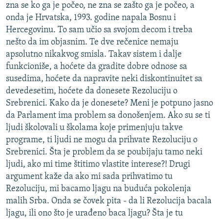
zna se ko ga je počeo, ne zna se zašto ga je počeo, a
onda je Hrvatska, 1993. godine napala Bosnu i
Hercegovinu. To sam učio sa svojom decom i treba
nešto da im objasnim. Te dve rečenice nemaju
apsolutno nikakvog smisla. Takav sistem i dalje
funkcioniše, a hoćete da gradite dobre odnose sa
susedima, hoćete da napravite neki diskontinuitet sa
devedesetim, hoćete da donesete Rezoluciju o
Srebrenici. Kako da je donesete? Meni je potpuno jasno
da Parlament ima problem sa donošenjem. Ako su se ti
ljudi školovali u školama koje primenjuju takve
programe, ti ljudi ne mogu da prihvate Rezoluciju o
Srebrenici. Šta je problem da se poubijaju tamo neki
ljudi, ako mi time štitimo vlastite interese?! Drugi
argument kaže da ako mi sada prihvatimo tu
Rezoluciju, mi bacamo ljagu na buduća pokolenja
malih Srba. Onda se čovek pita - da li Rezolucija bacala
ljagu, ili ono što je urađeno baca ljagu? Šta je tu