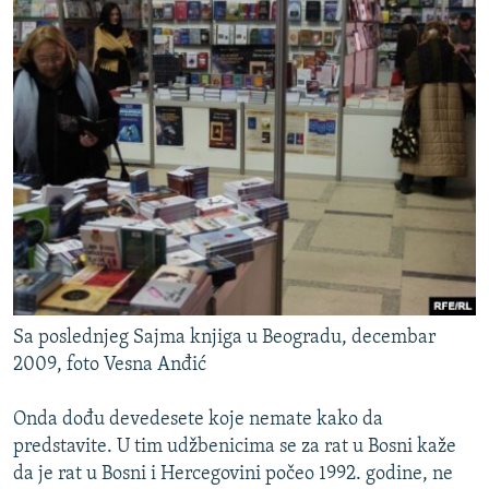
Sa poslednjeg Sajma knjiga u Beogradu, decembar
2009, foto Vesna Anđić
Onda dođu devedesete koje nemate kako da
predstavite. U tim udžbenicima se za rat u Bosni kaže
da je rat u Bosni i Hercegovini počeo 1992. godine, ne