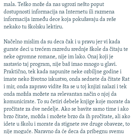
mala. Teško može da nas ugrozi nešto poput
dostupnosti informacija na Internetu ili razmena
informacija između dece koja pokušavaju da reše
nekako tu školsku lektiru.
Načelno mislim da su deca čak i u pravu jer vi kada
gurate deci u trećem razredu srednje škole da čitaju te
neke ogromne romane, nije im lako. Onaj koji je
sastavio taj program, nije baš imao mnogo u glavi.
Praktično, tek kada napunite neke ozbiljne godine i
imate neko životno iskustvo, onda sednete da čitate Rat
i mir, onda zapravo vidite šta se u toj knjizi nalazi i tek
onda možda možete na relevantan način o njoj da
komunicirate. To su četiri debele knjige koje morate da
pročitate za dve nedelje. Ako se bavite samo time i ako
brzo čitate, možda i možete brzo da ih pročitate, ali ako
idete u školu i morate da stignete sve druge obaveze, to
nije moguće. Naravno da će deca da pribegnu svemu