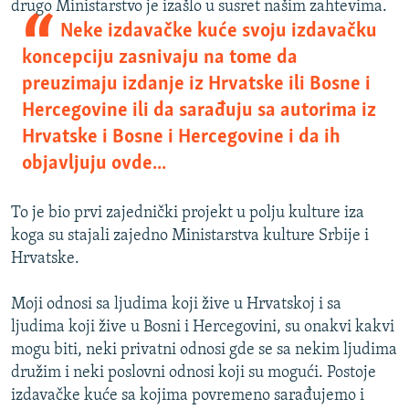
drugo Ministarstvo je izašlo u
susret našim zahtevima.
Neke izdavačke kuće svoju izdavačku
koncepciju zasnivaju na tome da
preuzimaju izdanje iz Hrvatske ili Bosne i
Hercegovine ili da sarađuju sa autorima iz
Hrvatske i Bosne i Hercegovine i da ih
objavljuju ovde...
To je bio prvi zajednički projekt u polju kulture iza
koga su stajali zajedno Ministarstva kulture Srbije i
Hrvatske.
Moji odnosi sa ljudima koji žive u Hrvatskoj i sa
ljudima koji žive u Bosni i Hercegovini, su onakvi kakvi
mogu biti, neki privatni odnosi gde se sa nekim ljudima
družim i neki poslovni odnosi koji su mogući. Postoje
izdavačke kuće sa kojima povremeno sarađujemo i