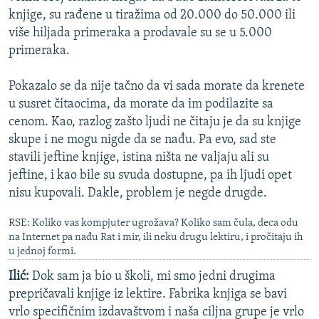
knjige, su rađene u tiražima od 20.000 do 50.000 ili
više hiljada primeraka a prodavale su se u 5.000
primeraka.
Pokazalo se da nije tačno da vi sada morate da krenete
u susret čitaocima, da morate da im podilazite sa
cenom. Kao, razlog zašto ljudi ne čitaju je da su knjige
skupe i ne mogu nigde da se nađu. Pa evo, sad ste
stavili jeftine knjige, istina ništa ne valjaju ali su
jeftine, i kao bile su svuda dostupne, pa ih ljudi opet
nisu kupovali. Dakle, problem je negde drugde.
RSE: Koliko vas kompjuter ugrožava? Koliko sam čula, deca odu
na Internet pa nađu Rat i mir, ili neku drugu lektiru, i pročitaju ih
u jednoj formi.
Ilić:
Dok sam ja bio u školi, mi smo jedni drugima
prepričavali knjige iz lektire. Fabrika knjiga se bavi
vrlo specifičnim izdavaštvom i naša ciljna grupe je vrlo