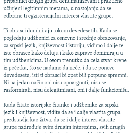
pripadnici drugih grupa dehumanizovani i praktično
učinjeni legitimnim metama, u nastojanju da se
odbrane ti egzistencijalni interesi vlastite grupe.
Ti obrasci dominiraju tokom devedesetih. Kada se
pogledaju udžbenici za osnovno i srednje obrazovanje,
za srpski jezik, književnost i istoriju, vidimo i dalje te
iste obrasce kako deluju i kako zapravo dominiraju u
tim udžbenicima. U ovom trenutku da cela stvar krene
iz početka, što se nadamo da neće, i da se ponove
devedesete, isti ti obrasci bi opet bili potpuno spremni.
Ni na jedan način oni nisu opovrgnuti, nisu se
rasformirali, nisu delegitmisani, oni i dalje funkcionišu.
Kada čitate istorijske čitanke i udžbenike za srpski
jezik i književnost, vidite da se i dalje vlastita grupa
predstavlja kao žrtva, da se i dalje interes vlastite
grupe nadređuje svim drugim interesima, svih drugih