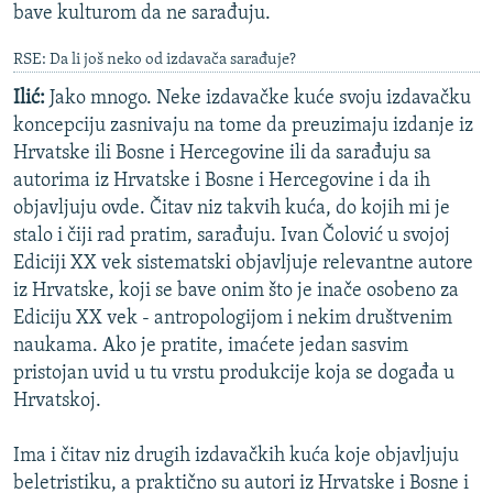
bave kulturom da ne sarađuju.
RSE: Da li još neko od izdavača sarađuje?
Ilić:
Jako mnogo. Neke izdavačke kuće svoju izdavačku
koncepciju zasnivaju na tome da preuzimaju izdanje iz
Hrvatske ili Bosne i Hercegovine ili da sarađuju sa
autorima iz Hrvatske i Bosne i Hercegovine i da ih
objavljuju ovde. Čitav niz takvih kuća, do kojih mi je
stalo i čiji rad pratim, sarađuju. Ivan Čolović u svojoj
Ediciji XX vek sistematski objavljuje relevantne autore
iz Hrvatske, koji se bave onim što je inače osobeno za
Ediciju XX vek - antropologijom i nekim društvenim
naukama. Ako je pratite, imaćete jedan sasvim
pristojan uvid u tu vrstu produkcije koja se događa u
Hrvatskoj.
Ima i čitav niz drugih izdavačkih kuća koje objavljuju
beletristiku, a praktično su autori iz Hrvatske i Bosne i