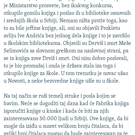
je Ministarstvo prosvete, bez ikakvog konkursa,
otkupilo gomilu knjiga i poslao ih u biblioteke osnovnih
i srednjih škola u Srbiji. Nemam ništa protiv toga, kao
to su bile jeftine knjige, ali, oni su objavili Prokletu
avliju Ive Andrića bez jednog dela knjige i to je završilo
u školskim bibliotekama. Objavili su Derviš i smrt Meše
Selimovića sa slovnom greškom na naslovnoj strani, pa
se ta knjiga zove Drviš i smrt. Oni nisu dobro poslovali,
to je bio promašaj i onda je država stala iza toga i
otkupilo knjige za škole. U tom trenutku je novac ušao
u Novosti, a neke bezvredne knjige ušle su u škole.
Na taj način se ruši temelj struke i posla kojim se
bavim. Neće se dogoditi taj dana kad će Fabrika knjiga
isporučiti knjige u kioske i kada će biti za njih
zainteresovano 50.000 ljudi u Srbiji. Ove knjige, da bi
mogle da iziđu u susret velikom broju čitalaca, da bi
veliki broj čitalaca mogao da bude zainteresovan za te