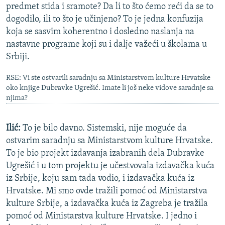
predmet stida i sramote? Da li to što ćemo reći da se to
dogodilo, ili to što je učinjeno? To je jedna konfuzija
koja se sasvim koherentno i dosledno naslanja na
nastavne programe koji su i dalje važeći u školama u
Srbiji.
RSE: Vi ste ostvarili saradnju sa Ministarstvom kulture Hrvatske
oko knjige Dubravke Ugrešić. Imate li još neke vidove saradnje sa
njima?
Ilić:
To je bilo davno. Sistemski, nije moguće da
ostvarim saradnju sa Ministarstvom kulture Hrvatske.
To je bio projekt izdavanja izabranih dela Dubravke
Ugrešić i u tom projektu je učestvovala izdavačka kuća
iz Srbije, koju sam tada vodio, i izdavačka kuća iz
Hrvatske. Mi smo ovde tražili pomoć od Ministarstva
kulture Srbije, a izdavačka kuća iz Zagreba je tražila
pomoć od Ministarstva kulture Hrvatske. I jedno i