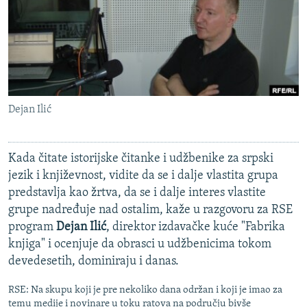
ISPRIČAJ MI
DNEVNO@RSE
SPECIJALI RSE
VIŠE OD NASLOVA
PRATITE NAS
Dejan Ilić
GENOCID U SREBRENICI
POPLAVE I KLIZIŠTA U BIH 2024.
Kada čitate istorijske čitanke i udžbenike za srpski
TV LIBERTY
Sve RFE/RL stranice
jezik i književnost, vidite da se i dalje vlastita grupa
POST SCRIPTUM
predstavlja kao žrtva, da se i dalje interes vlastite
grupe nadređuje nad ostalim, kaže u razgovoru za RSE
MOJA EVROPA
program
Dejan Ilić
, direktor izdavačke kuće "Fabrika
TRI DECENIJE OD RATA U BIH
knjiga" i ocenjuje da obrasci u udžbenicima tokom
SVE KARTE DEJTONA
devedesetih, dominiraju i danas.
NASTANAK I RASPAD JUGOSLAVIJE
RSE: Na skupu koji je pre nekoliko dana održan i koji je imao za
temu medije i novinare u toku ratova na području bivše