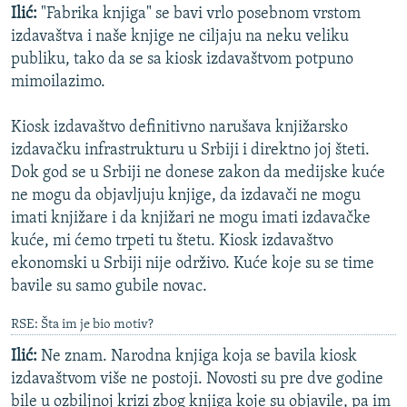
Ilić:
"Fabrika knjiga" se bavi vrlo posebnom vrstom
izdavaštva i naše knjige ne ciljaju na neku veliku
publiku, tako da se sa kiosk izdavaštvom potpuno
mimoilazimo.
Kiosk izdavaštvo definitivno narušava knjižarsko
izdavačku infrastrukturu u Srbiji i direktno joj šteti.
Dok god se u Srbiji ne donese zakon da medijske kuće
ne mogu da objavljuju knjige, da izdavači ne mogu
imati knjižare i da knjižari ne mogu imati izdavačke
kuće, mi ćemo trpeti tu štetu. Kiosk izdavaštvo
ekonomski u Srbiji nije održivo. Kuće koje su se time
bavile su samo gubile novac.
RSE: Šta im je bio motiv?
Ilić:
Ne znam. Narodna knjiga koja se bavila kiosk
izdavaštvom više ne postoji. Novosti su pre dve godine
bile u ozbiljnoj krizi zbog knjiga koje su objavile, pa im