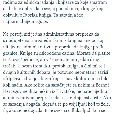
radimo zajednička izdanja i knjižare za koje smatram
da bi bilo dobro da u svojoj ponudi imaju knjige koje
objavljuje Fabrika knjiga. Ta saradnja ide
najnormalnije moguće.
Ne postoji niti jedna administrativna prepreka da
sarađujete na tim zajedničkim izdanjima i ne postoji
niti jedna administrativna prepreka da knjige pređu
granice. Knjige su oslobođene carina. Morate da platite
troškove špedicije, ali više nemate niti jedan drugi
trošak. U ovom trenutku, protok knjiga, a čini mi se i
drugih kulturnih dobara, je potpuno neometan i zavisi
isključivo od volje aktera koji se bave kulturom na bilo
koji način. Ako rešite da sarađujete sa nekim iz Bosne i
Hercegovine ili sa nekim iz Hrvatske, nemate nijednu
administrativnu prepreku da tu saradnju ostvarite. Ako
se saradnja događa, događa se po volji ljudi koji to žele,
ili, ako se ne događa, to je svesna odluka ljudi koji se