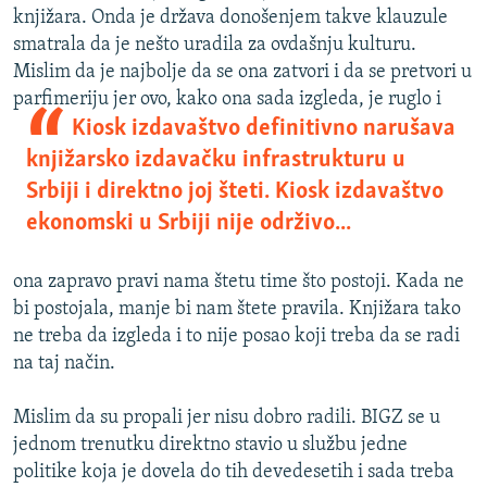
knjižara. Onda je država donošenjem takve klauzule
smatrala da je nešto uradila za ovdašnju kulturu.
Mislim da je najbolje da se ona zatvori i da se pretvori u
parfimeriju jer ovo, kako ona
sada izgleda, je ruglo i
Kiosk izdavaštvo definitivno narušava
knjižarsko izdavačku infrastrukturu u
Srbiji i direktno joj šteti. Kiosk izdavaštvo
ekonomski u Srbiji nije održivo...
ona zapravo pravi nama štetu time što postoji. Kada ne
bi postojala, manje bi nam štete pravila. Knjižara tako
ne treba da izgleda i to nije posao koji treba da se radi
na taj način.
Mislim da su propali jer nisu dobro radili. BIGZ se u
jednom trenutku direktno stavio u službu jedne
politike koja je dovela do tih devedesetih i sada treba