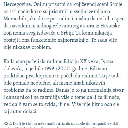
Hercegovine. Oni su prisutni na književnoj sceni Srbije
na isti način kako su prisutni i u svojim zemljama.
Morao bih jako da se potrudim i mislim da ne bih uspeo
da navedem ni jednog relevantnog autora iz Hrvatske
koji nema svog izdavača u Srbiji. Ta komunikacija
postoji i ona funkcioniše najnormalnije. To sada više
nije nikakav problem.
Kada smo počeli da radimo Ediciju XX veka, Ivana
Čolovića, to je bilo 1999./2000. godine. Bili smo
praktično prvi koji smo to počeli da radimo. To je tada
bilo pomalo neobično, ali nismo imali nikakvih
problema da to radimo. Danas je to najnormalnija stvar
i danas niko i ne razmišlja više o tome da li će ili neće,
već da li vam se to sviđa, ili ne. Više nije bitno odakle
taj autor dolazi.
RSE: Da li je i to na neki način uticalo da dođe do propasti velikih