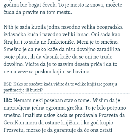
godina bio bogat čovek. To je mesto iz snova, možete
čuda da pravite na tom mestu.
Njih je sada kupila jedna navodno velika beogradska
izdavačka kuća i navodno veliki lanac. Oni sada kao
štrajku i to sada ne funkcioniše. Meni je to smešno.
Smešno je da neko kaže da nisu dovoljno zaradili za
svoje plate, ili da vlasnik kaže da se oni ne trude
dovoljno. Vidite da je to sasvim deseta priča i da to
nema veze sa poslom kojim se bavimo.
RSE: Kako se osećate kada vidite da te velike knjižare postaju
parfimerije ili butici?
Ilić:
Nemam neki poseban stav o tome. Mislim da je
napravljena jedna ogromna greška. To je bilo potpuno
smešno. Imali ste uslov kada se prodavala Prosveta da
GecaKon mora da ostane knjižara i ko god kupio
Prosvetu, morao je da garantuje da će ona ostati