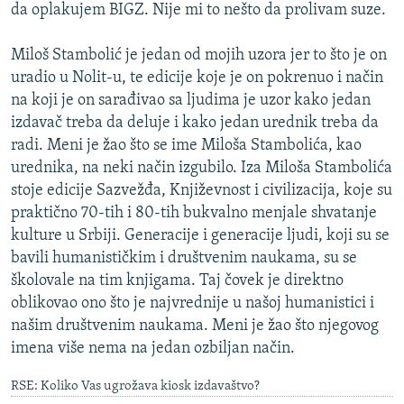
da oplakujem BIGZ. Nije mi to nešto da prolivam suze.
Miloš Stambolić je jedan od mojih uzora jer to što je on
uradio u Nolit-u, te edicije koje je on pokrenuo i način
na koji je on sarađivao sa ljudima je uzor kako jedan
izdavač treba da deluje i kako jedan urednik treba da
radi. Meni je žao što se ime Miloša Stambolića, kao
urednika, na neki način izgubilo. Iza Miloša Stambolića
stoje edicije Sazvežđa, Književnost i civilizacija, koje su
praktično 70-tih i 80-tih bukvalno menjale shvatanje
kulture u Srbiji. Generacije i generacije ljudi, koji su se
bavili humanističkim i društvenim naukama, su se
školovale na tim knjigama. Taj čovek je direktno
oblikovao ono što je najvrednije u našoj humanistici i
našim društvenim naukama. Meni je žao što njegovog
imena više nema na jedan ozbiljan način.
RSE: Koliko Vas ugrožava kiosk izdavaštvo?