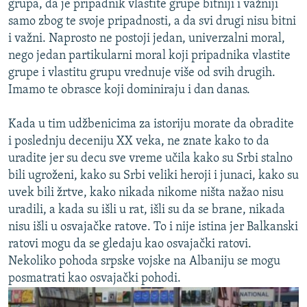
grupa, da je pripadnik vlastite grupe bitniji i važniji
samo zbog te svoje pripadnosti, a da svi drugi nisu bitni
i važni. Naprosto ne postoji jedan, univerzalni moral,
nego jedan partikularni moral koji pripadnika vlastite
grupe i vlastitu grupu vrednuje više od svih drugih.
Imamo te obrasce koji dominiraju i dan danas.
Kada u tim udžbenicima za istoriju morate da obradite
i poslednju deceniju XX veka, ne znate kako to da
uradite jer su decu sve vreme učila kako su Srbi stalno
bili ugroženi, kako su Srbi veliki heroji i junaci, kako su
uvek bili žrtve, kako nikada nikome ništa nažao nisu
uradili, a kada su išli u rat, išli su da se brane, nikada
nisu išli u osvajačke ratove. To i nije istina jer Balkanski
ratovi mogu da se gledaju kao osvajački ratovi.
Nekoliko pohoda srpske vojske na Albaniju se mogu
posmatrati kao osvajački pohodi.