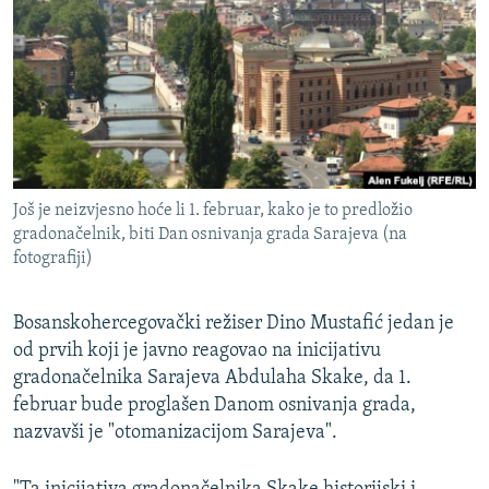
ISPRIČAJ MI
DNEVNO@RSE
SPECIJALI RSE
VIŠE OD NASLOVA
PRATITE NAS
GENOCID U SREBRENICI
Još je neizvjesno hoće li 1. februar, kako je to predložio
POPLAVE I KLIZIŠTA U BIH 2024.
gradonačelnik, biti Dan osnivanja grada Sarajeva (na
TV LIBERTY
Sve RFE/RL stranice
fotografiji)
POST SCRIPTUM
Bosanskohercegovački režiser Dino Mustafić jedan je
MOJA EVROPA
od prvih koji je javno reagovao na inicijativu
TRI DECENIJE OD RATA U BIH
gradonačelnika Sarajeva Abdulaha Skake, da 1.
februar bude proglašen Danom osnivanja grada,
SVE KARTE DEJTONA
nazvavši je "otomanizacijom Sarajeva".
NASTANAK I RASPAD JUGOSLAVIJE