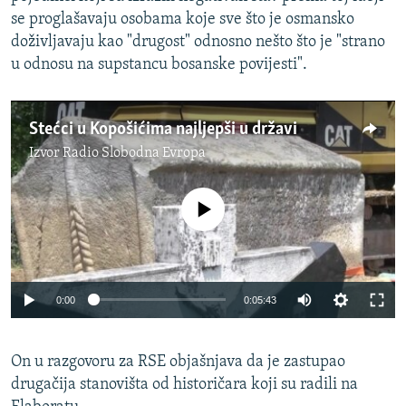
se proglašavaju osobama koje sve što je osmansko
doživljavaju kao "drugost" odnosno nešto što je "strano
u odnosu na supstancu bosanske povijesti".
Stećci u Kopošićima najljepši u državi
Izvor
Radio Slobodna Evropa
No media source currently available
0:00
0:05:43
On u razgovoru za RSE objašnjava da je zastupao
drugačija stanovišta od historičara koji su radili na