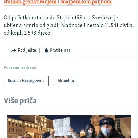
stalnim granatiranjem i snajperskom paljbom
.
Od početka rata pa do 31. jula 1995. u Sarajevu je
ubijeno, umrlo od gladi, hladnoće i nestalo 11.541 civila,
od kojih 1.598 djece.
Podijelite
Pratite nas
Povezani sadržaji
Bosna i Hercegovina
Aktuelno
Više priča