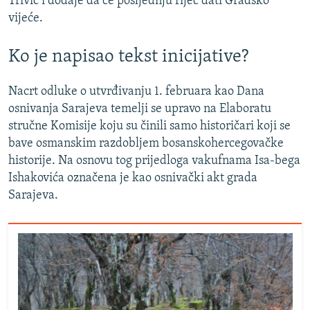
Trivić i dodaje da će posljednju riječ dati Gradsko
vijeće.
Ko je napisao tekst inicijative?
Nacrt odluke o utvrđivanju 1. februara kao Dana
osnivanja Sarajeva temelji se upravo na Elaboratu
stručne Komisije koju su činili samo historičari koji se
bave osmanskim razdobljem bosanskohercegovačke
historije. Na osnovu tog prijedloga vakufnama Isa-bega
Ishakovića označena je kao osnivački akt grada
Sarajeva.