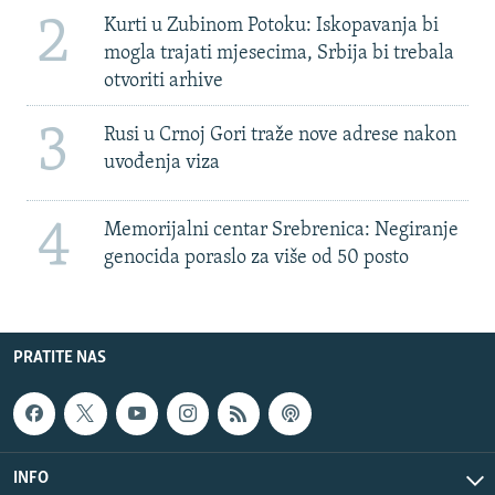
2
Kurti u Zubinom Potoku: Iskopavanja bi
mogla trajati mjesecima, Srbija bi trebala
otvoriti arhive
3
Rusi u Crnoj Gori traže nove adrese nakon
uvođenja viza
4
Memorijalni centar Srebrenica: Negiranje
genocida poraslo za više od 50 posto
PRATITE NAS
INFO