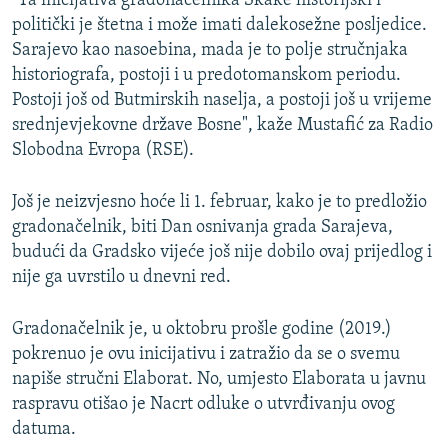
"Ta inicijativa gradonačelnika Skake historijski i
politički je štetna i može imati dalekosežne posljedice.
Sarajevo kao nasoebina, mada je to polje stručnjaka
historiografa, postoji i u predotomanskom periodu.
Postoji još od Butmirskih naselja, a postoji još u vrijeme
srednjevjekovne države Bosne", kaže Mustafić za Radio
Slobodna Evropa (RSE).
Još je neizvjesno hoće li 1. februar, kako je to predložio
gradonačelnik, biti Dan osnivanja grada Sarajeva,
budući da Gradsko vijeće još nije dobilo ovaj prijedlog i
nije ga uvrstilo u dnevni red.
Gradonačelnik je, u oktobru prošle godine (2019.)
pokrenuo je ovu inicijativu i zatražio da se o svemu
napiše stručni Elaborat. No, umjesto Elaborata u javnu
raspravu otišao je Nacrt odluke o utvrđivanju ovog
datuma.