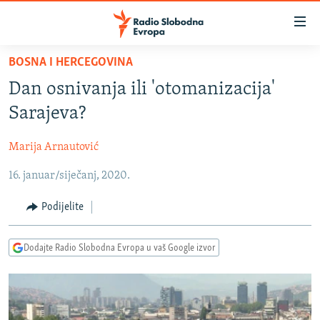
Dostupni
linkovi
Pređite
BOSNA I HERCEGOVINA
na
VIJESTI
Dan osnivanja ili 'otomanizacija'
glavni
BOSNA I HERCEGOVINA
sadržaj
Sarajeva?
SRBIJA
Pređite
na
Marija Arnautović
KOSOVO
glavnu
16. januar/siječanj, 2020.
CRNA GORA
navigaciju
Pređite
VIZUELNO
Podijelite
na
PODCASTI
VIDEO
pretragu
Dodajte Radio Slobodna Evropa u vaš Google izvor
RAT U UKRAJINI
FOTOGALERIJE
KINA NA BALKANU
INFOGRAFIKE
RSE PRIČE IZ SVIJETA