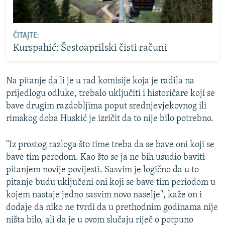
ČITAJTE:
Kurspahić: Šestoaprilski čisti računi
Na pitanje da li je u rad komisije koja je radila na
prijedlogu odluke, trebalo uključiti i historičare koji se
bave drugim razdobljima poput srednjevjekovnog ili
rimskog doba Huskić je izričit da to nije bilo potrebno.
"Iz prostog razloga što time treba da se bave oni koji se
bave tim perodom. Kao što se ja ne bih usudio baviti
pitanjem novije povijesti. Sasvim je logično da u to
pitanje budu uključeni oni koji se bave tim periodom u
kojem nastaje jedno sasvim novo naselje", kaže on i
dodaje da niko ne tvrdi da u prethodnim godinama nije
ništa bilo, ali da je u ovom slučaju riječ o potpuno