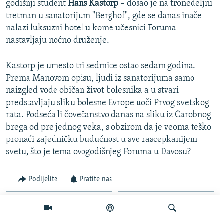
godišnji student
Hans Kastorp
– došao je na tronedeljni
tretman u sanatorijum "Berghof", gde se danas inače
nalazi luksuzni hotel u kome učesnici Foruma
nastavljaju noćno druženje.
Kastorp je umesto tri sedmice ostao sedam godina.
Prema Manovom opisu, ljudi iz sanatorijuma samo
naizgled vode običan život bolesnika a u stvari
predstavljaju sliku bolesne Evrope uoči Prvog svetskog
rata. Podseća li čovečanstvo danas na sliku iz Čarobnog
brega od pre jednog veka, s obzirom da je veoma teško
pronaći zajedničku budućnost u sve rascepkanijem
svetu, što je tema ovogodišnjeg Foruma u Davosu?
Podijelite
Pratite nas
Povezani sadržaji