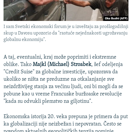
I sam Svetski ekonomski forum je u izveštaju za prošlogodišnji
skup u Davosu upozorio da "rastuće nejednakosti ugrožavanju
globalnu ekonomiju".
A taj, eventualni, kraj može poprimiti i ekstremne
oblike. Tako
Majkl (Michael) Stroabek
, šef odeljenja
"Credit Suise" za globalne investicije, upozorava da
ukoliko se ništa ne preduzme na otkalanjanje sve
neizdrživijeg stanja za većinu ljudi, oni bi mogli da se
pobune kao u vreme Francuske buržoaske revolucije
"kada su odvukli plemstvo na giljotinu".
Ekonomska istorija 20. veka prepuna je primera da put
ka globalizaciji nije neizbežan i nepovratan. Često se
povodom aktuelnih geopolitičkih tenzija pominje