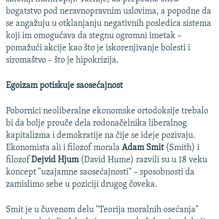
bogatstvo pod neravnopravnim uslovima, a popodne da
se angažuju u otklanjanju negativnih posledica sistema
koji im omogućava da stegnu ogromni imetak –
pomažući akcije kao što je iskorenjivanje bolesti i
siromaštvo – što je hipokrizija.
Egoizam potiskuje saosećajnost
Pobornici neoliberalne ekonomske ortodoksije trebalo
bi da bolje prouče dela rodonačelnika liberalnog
kapitalizma i demokratije na čije se ideje pozivaju.
Ekonomista ali i filozof morala
Adam Smit
(Smith) i
filozof
Dejvid Hjum
(David Hume) razvili su u 18 veku
koncept "uzajamne saosećajnosti" – sposobnosti da
zamislimo sebe u poziciji drugog čoveka.
Smit je u čuvenom delu "Teorija moralnih osećanja"