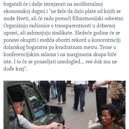
bogataši će i dalje istrajavati na neoliberalnoj
ekonomskoj dogmi i "ne žele da daju plate od kojih se
može živeti, ali će rado pomoći filharmonijski orkestar.
Organizuju radionice o transparentnosti u državnoj
upravi, ali zabranjuju sindikate. Sledeće godine će se
ponovo okupiti i možda oboriti rekord u koncentraciji
dolarskog bogatstva po kvadratnom metru. Teme u
konferencijskim salama i na marginama skupa biće
iste. I to će se ponavljati unedogled… sve dok mu ne
dođe kraj".