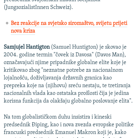
(JungsozialistInnen Schweiz).
Bez reakcije na svjetsko siromaštvo, svijetu prijeti
nova kriza
Samjujel Hantigton
(Samuel Huntigton) je skovao je
2004. godine termin "čovek iz Davosa" (Davos Man),
označavajući njime pripadnike globalne elite koje je
kritikovao zbog "neznatne potrebe za nacionalnom
lojalnošću, doživljavanja državnih granica kao
prepreka koje na (njihovu) sreću nestaju, te tretiranja
nacionalnih vlada kao ostataka prošlosti čija je jedina
korisna funkcija da olakšaju globalno poslovanje elita".
Na tom globalističkom duhu insistira i kineski
predsednik Điping, kao i nova zvezda evropske politike
francuski predsednik Emanuel Makron koji je, kako