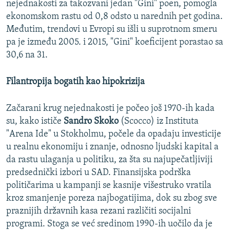
nejednakosti za takozvani jedan "Gini" poen, pomogla
ekonomskom rastu od 0,8 odsto u narednih pet godina.
Međutim, trendovi u Evropi su išli u suprotnom smeru
pa je između 2005. i 2015, "Gini" koeficijent porastao sa
30,6 na 31.
Filantropija bogatih kao hipokrizija
Začarani krug nejednakosti je počeo još 1970-ih kada
su, kako ističe
Sandro Skoko
(Scocco) iz Instituta
"Arena Ide" u Stokholmu, počele da opadaju investicije
u realnu ekonomiju i znanje, odnosno ljudski kapital a
da rastu ulaganja u politiku, za šta su najupečatljiviji
predsednički izbori u SAD. Finansijska podrška
političarima u kampanji se kasnije višestruko vratila
kroz smanjenje poreza najbogatijima, dok su zbog sve
praznijih državnih kasa rezani različiti socijalni
programi. Stoga se već sredinom 1990-ih uočilo da je