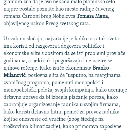
glamura zna da je ovo nekada malo planinsko selo
najpre postalo poznato kao mesto radnje čuvenog
romana Čarobni breg Nobelovca
Tomasa Mana
,
objavljenog nakon Prvog svetskog rata.
U svakom slučaju, najvažnije je koliko ostatak sveta
ima koristi od razgovora i dogovora političke i
ekonomske elite s obzirom da se isti problemi provlače
godinama, a neki čak i pogoršavaju i ne nazire se
njihovo rešenje. Kako ističe ekonomista
Branko
Milanović
, poslovna elita će "usputno, na marginama
zvaničnog programa, pomenuti monopolski i
monopolistički položaj svojih kompanija, kako ucenjuje
državne uprave da bi izbegla plaćanje poreza, kako
zabranjuje organizovanje radnika u svojim firmama,
kako koristi državnu hitnu pomoć za prevoz radnika
koji se onesveste od vrućine (zbog štednje na
troškovima klimatizacije), kako primorava zaposlene