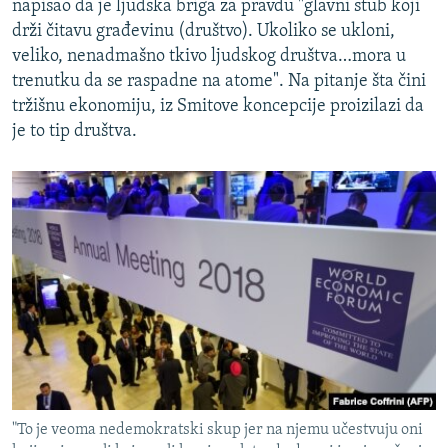
napisao da je ljudska briga za pravdu "glavni stub koji
drži čitavu građevinu (društvo). Ukoliko se ukloni,
veliko, nenadmašno tkivo ljudskog društva…mora u
trenutku da se raspadne na atome". Na pitanje šta čini
tržišnu ekonomiju, iz Smitove koncepcije proizilazi da
je to tip društva.
"To je veoma nedemokratski skup jer na njemu učestvuju oni