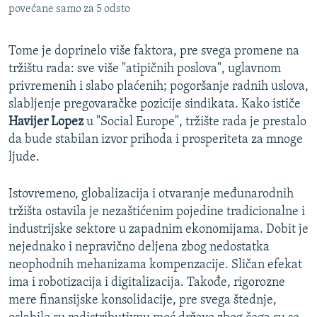
povećane samo za 5 odsto
​Tome je doprinelo više faktora, pre svega promene na
tržištu rada: sve više "atipičnih poslova", uglavnom
privremenih i slabo plaćenih; pogoršanje radnih uslova,
slabljenje pregovaračke pozicije sindikata. Kako ističe
Havijer Lopez
u "Social Europe", tržište rada je prestalo
da bude stabilan izvor prihoda i prosperiteta za mnoge
ljude.
Istovremeno, globalizacija i otvaranje međunarodnih
tržišta ostavila je nezaštićenim pojedine tradicionalne i
industrijske sektore u zapadnim ekonomijama. Dobit je
nejednako i nepravično deljena zbog nedostatka
neophodnih mehanizama kompenzacije. Sličan efekat
ima i robotizacija i digitalizacija. Takođe, rigorozne
mere finansijske konsolidacije, pre svega štednje,