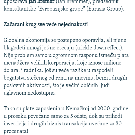
upozorava
Jan Bremer
(Ian Bremmer), predsednik
konsultantske "Evropazijske grupe" (Eurasia Group).
Začarani krug sve veće nejednakosti
Globalna ekonomija se postepeno oporavlja, ali njene
blagodeti mnogi još ne osećaju (trickle down effect).
Nije problem samo u ogromnom rasponu između plata
menadžera velikih korporacija, koje iznose milione
dolara, i radnika. Još su veće razlike u raspodeli
bogatstva stečenog od renti na imovinu, berzi i drugih
poslovnih aktivnosti, što je većini običnih ljudi
uglavnom nedostupno.
Tako su plate zaposlenih u Nemačkoj od 2000. godine
u proseku povećane samo za 5 odsto, dok su prihodi
investicija i drugih biznis transakcija uvećane za 30
procenata!