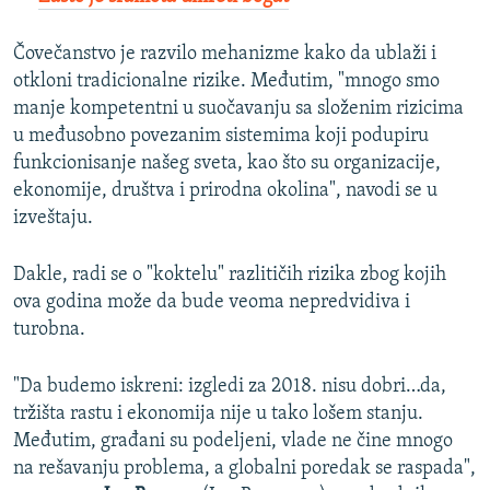
Čovečanstvo je razvilo mehanizme kako da ublaži i
otkloni tradicionalne rizike. Međutim, "mnogo smo
manje kompetentni u suočavanju sa složenim rizicima
u međusobno povezanim sistemima koji podupiru
funkcionisanje našeg sveta, kao što su organizacije,
ekonomije, društva i prirodna okolina", navodi se u
izveštaju.
Dakle, radi se o "koktelu" razlitičih rizika zbog kojih
ova godina može da bude veoma nepredvidiva i
turobna.
"Da budemo iskreni: izgledi za 2018. nisu dobri…da,
tržišta rastu i ekonomija nije u tako lošem stanju.
Međutim, građani su podeljeni, vlade ne čine mnogo
na rešavanju problema, a globalni poredak se raspada",