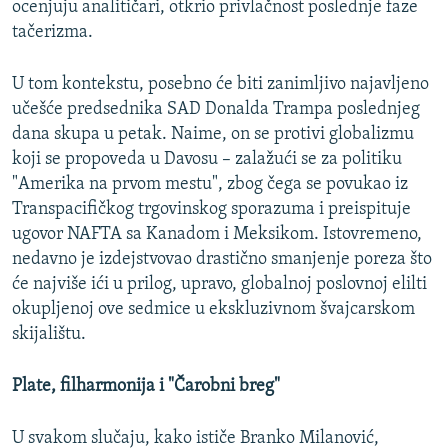
ocenjuju analitičari, otkrio privlačnost poslednje faze
tačerizma.
U tom kontekstu, posebno će biti zanimljivo najavljeno
učešće predsednika SAD Donalda Trampa poslednjeg
dana skupa u petak. Naime, on se protivi globalizmu
koji se propoveda u Davosu – zalažući se za politiku
"Amerika na prvom mestu", zbog čega se povukao iz
Transpacifičkog trgovinskog sporazuma i preispituje
ugovor NAFTA sa Kanadom i Meksikom. Istovremeno,
nedavno je izdejstvovao drastično smanjenje poreza što
će najviše ići u prilog, upravo, globalnoj poslovnoj elilti
okupljenoj ove sedmice u ekskluzivnom švajcarskom
skijalištu.
Plate, filharmonija i "Čarobni breg"
U svakom slučaju, kako ističe Branko Milanović,