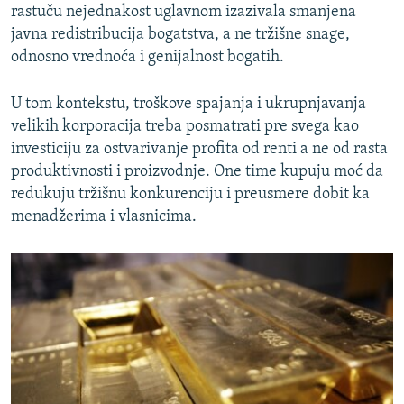
rastuču nejednakost uglavnom izazivala smanjena
javna redistribucija bogatstva, a ne tržišne snage,
odnosno vrednoća i genijalnost bogatih.
U tom kontekstu, troškove spajanja i ukrupnjavanja
velikih korporacija treba posmatrati pre svega kao
investiciju za ostvarivanje profita od renti a ne od rasta
produktivnosti i proizvodnje. One time kupuju moć da
redukuju tržišnu konkurenciju i preusmere dobit ka
menadžerima i vlasnicima.