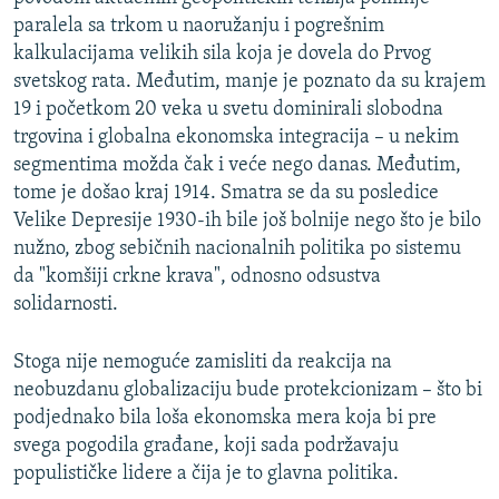
paralela sa trkom u naoružanju i pogrešnim
kalkulacijama velikih sila koja je dovela do Prvog
svetskog rata. Međutim, manje je poznato da su krajem
19 i početkom 20 veka u svetu dominirali slobodna
trgovina i globalna ekonomska integracija – u nekim
segmentima možda čak i veće nego danas. Međutim,
tome je došao kraj 1914. Smatra se da su posledice
Velike Depresije 1930-ih bile još bolnije nego što je bilo
nužno, zbog sebičnih nacionalnih politika po sistemu
da "komšiji crkne krava", odnosno odsustva
solidarnosti.
Stoga nije nemoguće zamisliti da reakcija na
neobuzdanu globalizaciju bude protekcionizam – što bi
podjednako bila loša ekonomska mera koja bi pre
svega pogodila građane, koji sada podržavaju
populističke lidere a čija je to glavna politika.