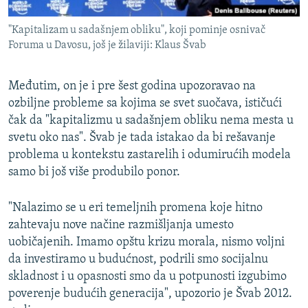
"Kapitalizam u sadašnjem obliku", koji pominje osnivač
Foruma u Davosu, još je žilaviji: Klaus Švab
Međutim, on je i pre šest godina upozoravao na
ozbiljne probleme sa kojima se svet suočava, ističući
čak da "kapitalizmu u sadašnjem obliku nema mesta u
svetu oko nas". Švab je tada istakao da bi rešavanje
problema u kontekstu zastarelih i odumirućih modela
samo bi još više produbilo ponor.
"Nalazimo se u eri temeljnih promena koje hitno
zahtevaju nove načine razmišljanja umesto
uobičajenih. Imamo opštu krizu morala, nismo voljni
da investiramo u budućnost, podrili smo socijalnu
skladnost i u opasnosti smo da u potpunosti izgubimo
poverenje budućih generacija", upozorio je Švab 2012.