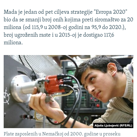
Mada je jedan od pet ciljeva strategije "Evropa 2020"
bio da se smanji broj onih kojima preti siromaštvo za 20
miliona (od 115,9 u 2008-oj godini na 95,9 do 2020.),
broj ugroženih raste i u 2015-oj je dostigao 117,6
miliona.
Plate zaposlenih u Nemačkoj od 2000. godine u proseku