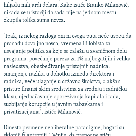
hiljadu milijardi dolara. Kako ističe Branko Milanović,
nikada se u istoriji do sada nije na jednom mestu
okupila tolika suma novca.
"Ipak, iz nekog razloga oni ni ovoga puta neće uspeti da
pronađu dovoljno novca, vremena ili lobista za
usvajanje politika za koje se zalažu u zvaničnom delu
programa: povećanje poreza za 1% najbogatijih i velika
nasledstva, obezbeđivanje pristojnih nadnica,
smanjenje razlika u dohotku između direktora i
radnika, veće ulaganje u državno školstvo, olakšan
pristup finansijskim sredstvima za srednju i radničku
klasu, ujednačavanje oporezivanja kapitala i rada,
suzbijanje korupcije u javnim nabavkama i
privatizacijama", ističe Milanović.
Umesto promene neoliberalne paradigme, bogati su
skloniji filantropiji. Tačnije, da prepodne stiču