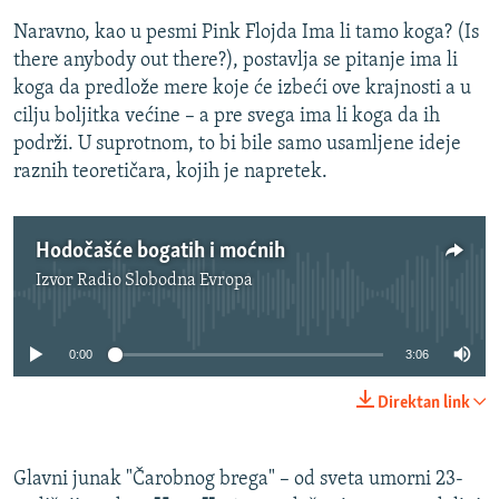
Naravno, kao u pesmi Pink Flojda Ima li tamo koga? (Is
there anybody out there?), postavlja se pitanje ima li
koga da predlože mere koje će izbeći ove krajnosti a u
cilju boljitka većine – a pre svega ima li koga da ih
podrži. U suprotnom, to bi bile samo usamljene ideje
raznih teoretičara, kojih je napretek.
Hodočašće bogatih i moćnih
Izvor
Radio Slobodna Evropa
No media source currently available
0:00
3:06
Direktan link
Glavni junak "Čarobnog brega" – od sveta umorni 23-