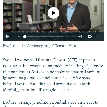
ISPRIČAJ MI
DNEVNO@RSE
No media source currently available
SPECIJALI RSE
VIŠE OD NASLOVA
PRATITE NAS
0:00
2:07
GENOCID U SREBRENICI
Bez čarolije iz "Čarobnog brega" Tomasa Mana
POPLAVE I KLIZIŠTA U BIH 2024.
TV LIBERTY
Sve RFE/RL stranice
Svetski ekonomski forum u Davosu (SEF) je postao
POST SCRIPTUM
neka vrsta hodočašća za najmoćnije i najbogatije jer ko
nije na njemu učestvovao ne može se smatrati važnim
MOJA EVROPA
igračem na globalizovanoj planeti – kao što svaki
TRI DECENIJE OD RATA U BIH
istinski vernik žudi da poseti sveta mesta u Meki,
Medini, Jerusalimu ili drugde u svetu.
SVE KARTE DEJTONA
NASTANAK I RASPAD JUGOSLAVIJE
Doduše, pitanje je koliko pripadnika ove elite i sveta