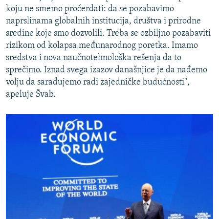
koju ne smemo proćerdati: da se pozabavimo
naprslinama globalnih institucija, društva i prirodne
sredine koje smo dozvolili. Treba se ozbiljno pozabaviti
rizikom od kolapsa međunarodnog poretka. Imamo
sredstva i nova naučnotehnološka rešenja da to
sprečimo. Iznad svega izazov današnjice je da nađemo
volju da sarađujemo radi zajedničke budućnosti",
apeluje Švab.