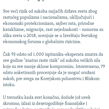
Sve veći rizik od sukoba najjačih država sveta zbog
rastućeg populizma i nacionalizma, uklljučujući i
ekonomski protekcionizam, sajber rata, prirodne
kataklizme, migracije, rast nejednakosti – sumorna su
slika sveta u 2018, ocenjuje se u Izveštaju Svetskog
ekonomskog foruma o globalnim rizicima.
Čak 93 odsto od 1.000 ispitanika-eksperata smatra da
ove godine "znatno raste rizik" od sukoba velikih sila
koje su sve manje sklone kompromisu. Istovremeno, 79
odsto anketiranih procenjuje da je moguć oružani
sukob, pre svega na Korejskom poluostrvu i Bliskom
istoku.
U trenutku kada svet konačno, doduše još uvek
skromno, izlazi iz desetogodišnje finansijske i