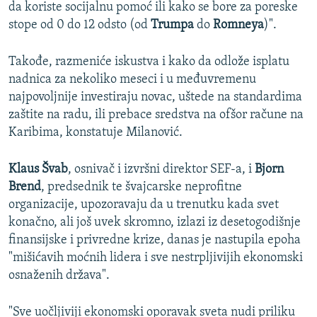
da koriste socijalnu pomoć ili kako se bore za poreske
stope od 0 do 12 odsto (od
Trumpa
do
Romneya
)".
Takođe, razmeniće iskustva i kako da odlože isplatu
nadnica za nekoliko meseci i u međuvremenu
najpovoljnije investiraju novac, uštede na standardima
zaštite na radu, ili prebace sredstva na ofšor račune na
Karibima, konstatuje Milanović.
Klaus Švab
, osnivač i izvršni direktor SEF-a, i
Bjorn
Brend
, predsednik te švajcarske neprofitne
organizacije, upozoravaju da u trenutku kada svet
konačno, ali još uvek skromno, izlazi iz desetogodišnje
finansijske i privredne krize, danas je nastupila epoha
"mišićavih moćnih lidera i sve nestrpljivijih ekonomski
osnaženih država".
"Sve uočljiviji ekonomski oporavak sveta nudi priliku