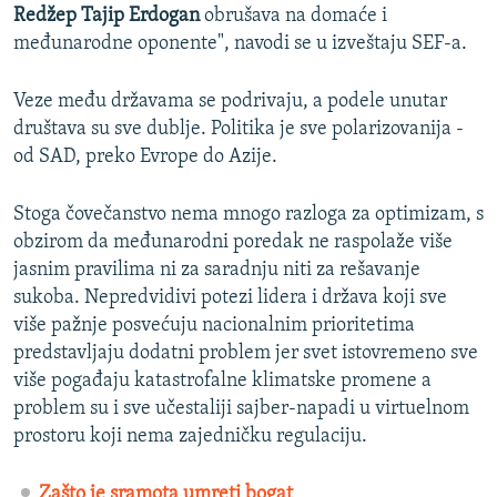
Redžep Tajip Erdogan
obrušava na domaće i
međunarodne oponente", navodi se u izveštaju SEF-a.
Veze među državama se podrivaju, a podele unutar
društava su sve dublje. Politika je sve polarizovanija -
od SAD, preko Evrope do Azije.
Stoga čovečanstvo nema mnogo razloga za optimizam, s
obzirom da međunarodni poredak ne raspolaže više
jasnim pravilima ni za saradnju niti za rešavanje
sukoba. Nepredvidivi potezi lidera i država koji sve
više pažnje posvećuju nacionalnim prioritetima
predstavljaju dodatni problem jer svet istovremeno sve
više pogađaju katastrofalne klimatske promene a
problem su i sve učestaliji sajber-napadi u virtuelnom
prostoru koji nema zajedničku regulaciju.
Zašto je sramota umreti bogat