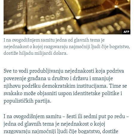
I na ovogodišnjem samitu jedna od glavnih tema je
nejednakost o kojoj razgovaraju najmoćniji ljudi čije bogatstvo,
dostiže hiljadu milijardi dolara.
​Sve to vodi produbljivanju nejednakosti koja podriva
poverenje građana u društvo i državu i smanjuje
njihovu podršku demokratskim institucijama. Time se
svakako može objasniti uspon identitetske politike i
populističkih partija.
I na ovogodišnjem samitu – šesti ili sedmi put po redu –
jedna od glavnih tema je nejednakost o kojoj
razgovaraju najmoćniji ljudi čije bogatstvo, dostiže