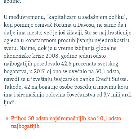
godine.
U međuvremenu, "kapitalizam u sadašnjem obliku",
koji pominje osnivač Foruma u Davosu, ne samo da i
dalje ima mesto, već je još žilaviji, što se najdrastičnije
ogleda u konstantnom produbljivanju nejednakosti u
svetu. Naime, dok je u vreme izbijanja globalne
ekonomske krize 2008. godine jedan odsto
najbogatijih posedovalo 42,5 procenata svetskog
bogatstva, u 2017-oj ono se uvećalo na 50,1 odsto,
navodi se u izveštaju švajcarske banke Credit Suisse.
Takođe, 42 najbogatije osobe poseduju imovinu koju
ima i siromašnija polovina čovečanstva od 3,7 milijardi
ljudi.
Prihod 50 odsto najsiromašnijih kao i 0,1 odsto
najbogatijih