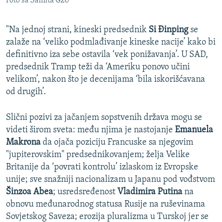
Foto sa Samita G20
"Na jednoj strani, kineski predsednik
Si Đinping
se
zalaže na ‘veliko podmlađivanje kineske nacije’ kako bi
definitivno iza sebe ostavila ‘vek ponižavanja’. U SAD,
predsednik Tramp teži da ‘Ameriku ponovo učini
velikom’, nakon što je decenijama ‘bila iskorišćavana
od drugih’.
Slični pozivi za jačanjem sopstvenih država mogu se
videti širom sveta: među njima je nastojanje
Emanuela
Makrona
da ojača poziciju Francuske sa njegovim
"jupiterovskim" predsednikovanjem; želja Velike
Britanije da ‘povrati kontrolu’ izlaskom iz Evropske
unije; sve snažniji nacionalizam u Japanu pod vođstvom
Šinzoa Abea
; usredsređenost
Vladimira Putina
na
obnovu međunarodnog statusa Rusije na ruševinama
Sovjetskog Saveza; erozija pluralizma u Turskoj jer se