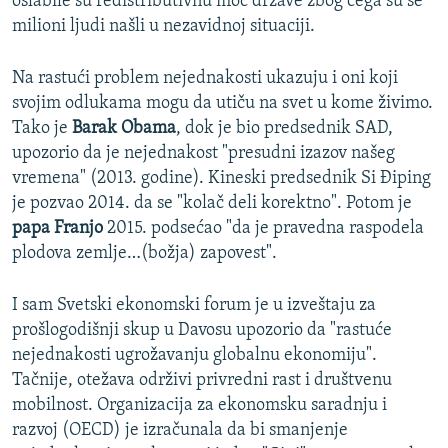
oslabile su redistributivnu moć države zbog čega su se
milioni ljudi našli u nezavidnoj situaciji.
Na rastući problem nejednakosti ukazuju i oni koji
svojim odlukama mogu da utiču na svet u kome živimo.
Tako je
Barak Obama
, dok je bio predsednik SAD,
upozorio da je nejednakost "presudni izazov našeg
vremena" (2013. godine). Kineski predsednik Si Điping
je pozvao 2014. da se "kolač deli korektno". Potom je
papa Franjo
2015. podsećao "da je pravedna raspodela
plodova zemlje…(božja) zapovest".
I sam Svetski ekonomski forum je u izveštaju za
prošlogodišnji skup u Davosu upozorio da "rastuće
nejednakosti ugrožavanju globalnu ekonomiju".
Tačnije, otežava održivi privredni rast i društvenu
mobilnost. Organizacija za ekonomsku saradnju i
razvoj (OECD) je izračunala da bi smanjenje