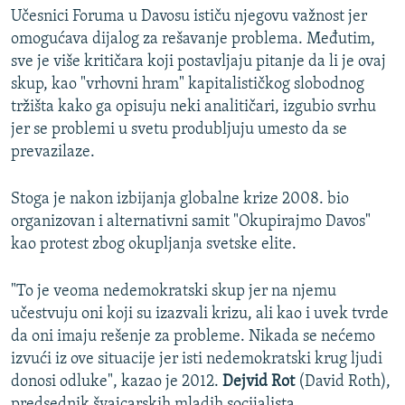
Učesnici Foruma u Davosu ističu njegovu važnost jer
omogućava dijalog za rešavanje problema. Međutim,
sve je više kritičara koji postavljaju pitanje da li je ovaj
skup, kao "vrhovni hram" kapitalističkog slobodnog
tržišta kako ga opisuju neki analitičari, izgubio svrhu
jer se problemi u svetu produbljuju umesto da se
prevazilaze.
Stoga je nakon izbijanja globalne krize 2008. bio
organizovan i alternativni samit "Okupirajmo Davos"
kao protest zbog okupljanja svetske elite.
"To je veoma nedemokratski skup jer na njemu
učestvuju oni koji su izazvali krizu, ali kao i uvek tvrde
da oni imaju rešenje za probleme. Nikada se nećemo
izvući iz ove situacije jer isti nedemokratski krug ljudi
donosi odluke", kazao je 2012.
Dejvid Rot
(David Roth),
predsednik švajcarskih mladih socijalista