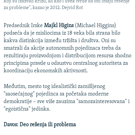
koji su izazvali krizu, ali kao i uvek tvrde da oni imaju rešenje
za probleme", kazao je 2012. Dejvid Rot
​Predsednik Irske
Majkl Higins
(Michael Higgins)
podseća da je misliocima iz 18 veka bila strana bilo
kakva distinkcija između tržišta i društva. Oni su
smatrali da akcije autonomnih pojedinaca treba da
rezultiraju proizvodnjom i distribucijom resursa shodno
principima pravde u odsustvu centralnog autoriteta za
koordinaciju ekonomskih aktivnosti.
Međutim, mesto tog idealistički zamišljenog
"saosećajnog" pojedinca sa početaka moderne
demokratije – sve više zauzima "samozainteresovana" i
"egoistična" jedinka.
Davos: Deo rešenja ili problema