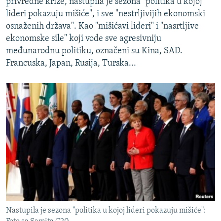
privredne krize, nastupila je sezona "politika u kojoj
lideri pokazuju mišiće", i sve "nestrljivijih ekonomski
osnaženih država". Kao "mišićavi lideri" i "nasrtljive
ekonomske sile" koji vode sve agresivniju
međunarodnu politiku, označeni su Kina, SAD.
Francuska, Japan, Rusija, Turska...
Nastupila je sezona "politika u kojoj lideri pokazuju mišiće":