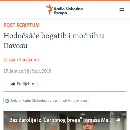
Dostupni
linkovi
Pređite
POST SCRIPTUM
na
VIJESTI
Hodočašće bogatih i moćnih u
glavni
BOSNA I HERCEGOVINA
sadržaj
Davosu
SRBIJA
Pređite
na
Dragan Štavljanin
KOSOVO
glavnu
25. januar/siječanj, 2018.
CRNA GORA
navigaciju
Pređite
VIZUELNO
Podijelite
na
PODCASTI
VIDEO
pretragu
Dodajte Radio Slobodna Evropa u vaš Google izvor
RAT U UKRAJINI
FOTOGALERIJE
KINA NA BALKANU
INFOGRAFIKE
Bez čarolije iz "Čarobnog brega" Tomasa Mana
RSE PRIČE IZ SVIJETA