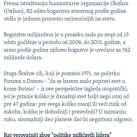
Prema istraživanju humanitarne organizacije Oksfam
(Oxfam), 82 odsto bogatstva stvorenog prošle godine
otišlo je jednom procentu najimućnijih na svetu.
Bogatstvo milijardera je u proseku raslo po stopi od 13
odsto godišnje u periodu od 2006. do 2015. godine, a
samo prošle godine njihovo bogastvo je uvećano za 762
milijarde dolara.
Stoga Švabov cilj, koji je postavio 1971. na početku
Foruma u Davosu - "da se barem malo popravi svet u
kome živimo" – iz ove perspektive izgleda utopistički,
jer je pitanje koliko je današnji svet bolji nego onaj od
pre 47 godina: pre svega koliko manji ili veći rizik od
sukoba, koliko je slobodniji i pravedniji? U najmanju
ruku, siromašniji deo planete dao bi negativan odgovor.
Rat verovatniji zbog "politike mišićavih lidera"