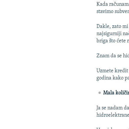
Kada računamo 
stavimo subven
Dakle, zato mi
najsigurniji n
briga što ćete 
Znam da se hid
Uzmete kredit 
godina kako pa
Mala količi
Ja se nadam da 
hidroelektrane