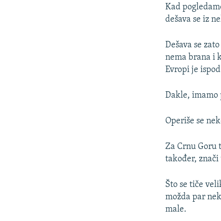
Kad pogledamo 
dešava se iz ne
Dešava se zato
nema brana i k
Evropi je ispod
Dakle, imamo p
Operiše se nek
Za Crnu Goru to
također, znači
Što se tiče vel
možda par neki
male.