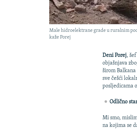
Male hidroelektrane grade u ruralnim podr
kaže Porej
Deni Porej
, še
objašnjava zbo
širom Balkana 
sve češći loka
posljedicama o
Odlično sta
Mi smo, mislim 
na kojima se d