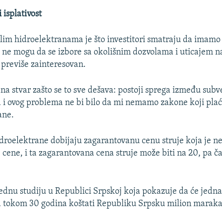
 isplativost
im hidroelektranama je što investitori smatraju da imamo
je ne mogu da se izbore sa okolišnim dozvolama i uticajem n
 previše zainteresovan.
edna stvar zašto se to sve dešava: postoji sprega između subv
 i ovog problema ne bi bilo da mi nemamo zakone koji plać
ane.
hidroelektrane dobijaju zagarantovanu cenu struje koja je n
 cene, i ta zagarantovana cena struje može biti na 20, pa ča
jednu studiju u Republici Srpskoj koja pokazuje da će jedn
a tokom 30 godina koštati Republiku Srpsku milion maraka