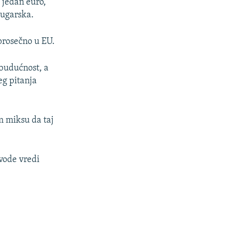
 jedan euro,
Bugarska.
prosečno u EU.
budućnost, a
eg pitanja
 miksu da taj
zvode vredi