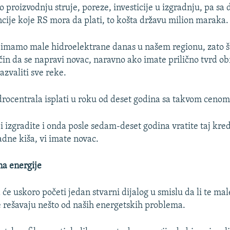
proizvodnju struje, poreze, investicije u izgradnju, pa sa 
cije koje RS mora da plati, to košta državu milion maraka.
 imamo male hidroelektrane danas u našem regionu, zato št
ačin da se napravi novac, naravno ako imate prilično tvrd ob
razvaliti sve reke.
rocentrala isplati u roku od deset godina sa takvom cenom 
i izgradite i onda posle sedam-deset godina vratite taj kred
dne kiša, vi imate novac.
na energije
će uskoro početi jedan stvarni dijalog u smislu da li te mal
 rešavaju nešto od naših energetskih problema.