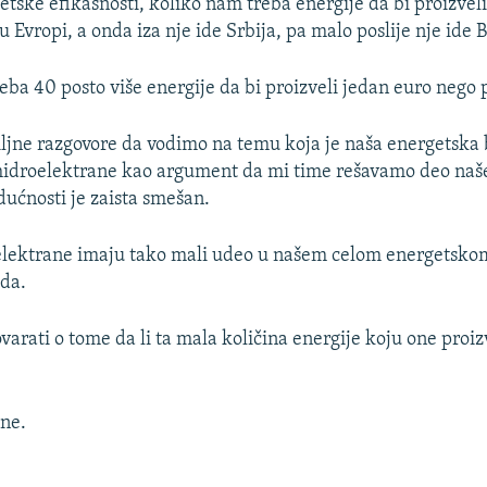
etske efikasnosti, koliko nam treba energije da bi proizveli
u Evropi, a onda iza nje ide Srbija, pa malo poslije nje ide 
eba 40 posto više energije da bi proizveli jedan euro nego 
jne razgovore da vodimo na temu koja je naša energetska 
 hidroelektrane kao argument da mi time rešavamo deo naš
ućnosti je zaista smešan.
elektrane imaju tako mali udeo u našem celom energetskom
da.
arati o tome da li ta mala količina energije koju one proi
ne.