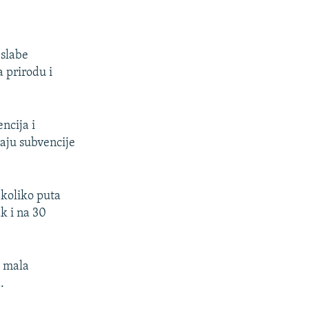
 slabe
a prirodu i
encija i
aju subvencije
ekoliko puta
k i na 30
a mala
.