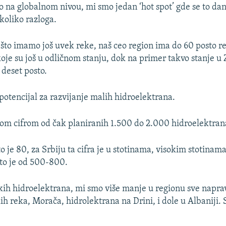
na globalnom nivou, mi smo jedan ‘hot spot’ gde se to dan
koliko razloga.
 što imamo još uvek reke, naš ceo region ima do 60 posto r
oje su još u odličnom stanju, dok na primer takvo stanje u
 deset posto.
otencijal za razvijanje malih hidroelektrana.
om cifrom od čak planiranih 1.500 do 2.000 hidroelektran
 je 80, za Srbiju ta cifra je u stotinama, visokim stotinama
 to je od 500-800.
ikih hidroelektrana, mi smo više manje u regionu sve napravi
h reka, Morača, hidrolektrana na Drini, i dole u Albaniji. 