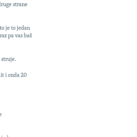
druge strane
o je to jedan
raz pa vas baš
struje.
it i onda 20
e