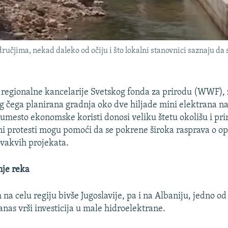
učjima, nekad daleko od očiju i što lokalni stanovnici saznaju da 
f regionalne kancelarije Svetskog fonda za prirodu (WWF),
g čega planirana gradnja oko dve hiljade mini elektrana n
umesto ekonomske koristi donosi veliku štetu okolišu i prir
lni protesti mogu pomoći da se pokrene široka rasprava o op
vakvih projekata.
nje reka
na celu regiju bivše Jugoslavije, pa i na Albaniju, jedno o
anas vrši investicija u male hidroelektrane.