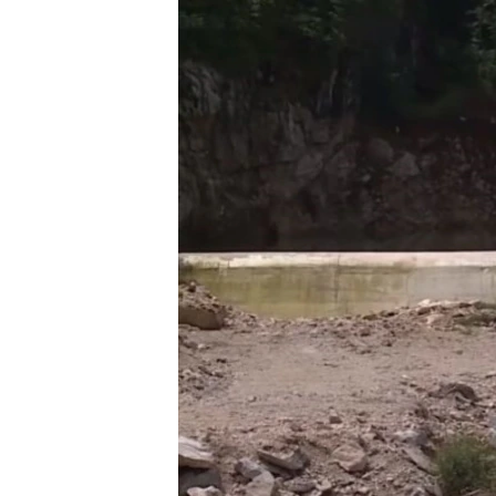
ISPRIČAJ MI
DNEVNO@RSE
SPECIJALI RSE
VIŠE OD NASLOVA
GENOCID U SREBRENICI
POPLAVE I KLIZIŠTA U BIH 2024.
TV LIBERTY
POST SCRIPTUM
MOJA EVROPA
TRI DECENIJE OD RATA U BIH
SVE KARTE DEJTONA
NASTANAK I RASPAD JUGOSLAVIJE