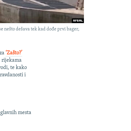
se nešto dešava tek kad dođe prvi bager,
 za
‘Zašto?’
a rijekama
odi, te kako
ravdanosti i
d glavnih mesta