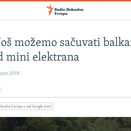
 Još možemo sačuvati balk
d mini elektrana
jan, 2018.
obodna Evropa u vaš Google izvor