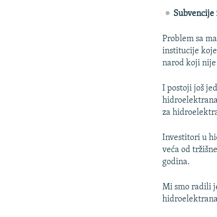
Subvencije i
Problem sa mal
institucije ko
narod koji nije
I postoji još j
hidroelektrana
za hidroelektr
Investitori u 
veća od tržišne
godina.
Mi smo radili 
hidroelektran