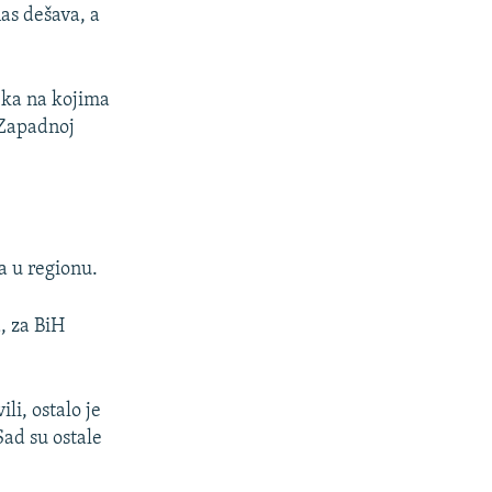
as dešava, a
eka na kojima
 Zapadnoj
a u regionu.
, za BiH
li, ostalo je
Sad su ostale