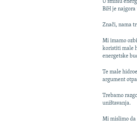
U smislu energ
BiH je najgora 
Znači, nama tr
Mi imamo ozbil
koristiti male
energetske bud
Te male hidro
argument otpa
Trebamo razgov
uništavanja.
Mi mislimo da 