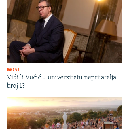
MOST
Vidi li Vučić u univerzitetu neprijatelja
broj 1?