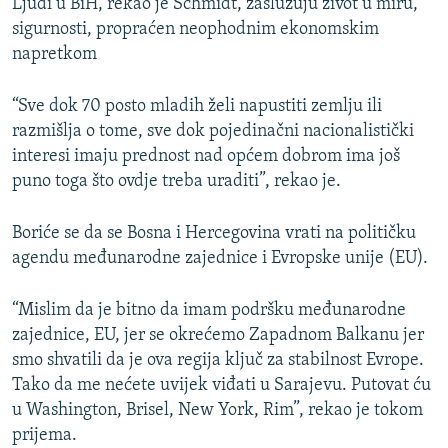
Ljudi u BiH, rekao je Schmidt, zaslužuju život u miru,
sigurnosti, propraćen neophodnim ekonomskim
napretkom
“Sve dok 70 posto mladih želi napustiti zemlju ili
razmišlja o tome, sve dok pojedinačni nacionalistički
interesi imaju prednost nad općem dobrom ima još
puno toga što ovdje treba uraditi”, rekao je.
Boriće se da se Bosna i Hercegovina vrati na političku
agendu međunarodne zajednice i Evropske unije (EU).
“Mislim da je bitno da imam podršku međunarodne
zajednice, EU, jer se okrećemo Zapadnom Balkanu jer
smo shvatili da je ova regija ključ za stabilnost Evrope.
Tako da me nećete uvijek viđati u Sarajevu. Putovat ću
u Washington, Brisel, New York, Rim”, rekao je tokom
prijema.