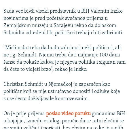
Sada već bivši visoki predstavnik u BiH Valentin Inzko
novinarima je pred početak svečanog prijema u
Zemaljskom muzeju u Sarajevu rekao da dolaskom
Schmidta određeni bh. političari trebaju biti zabrinuti.
“Mislim da treba da budu zabrinuti neki političari, ali
ne i g. Schmidt. Njemu treba dati najmanje 100 dana
šanse da pokaže kakva je njegova politika i siguran sam
da ćete to vidjeti brzo”, rekao je Inzko.
Christian Schmidt u Njemačkoj je zapamćen kao
političar koji se nije ustručavao donositi i odluke koje
su se često doživljavale kontroverznim.
On je prije prijema
poslao video poruku
građanima BiH
u kojoj je, između ostalog, poručio da se ratni zločini se
ne smiju veličati i poricati, bez obzira na to ko je u njih