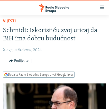
Dostupni
linkovi
Pređite
VIJESTI
na
VIJESTI
Schmidt: Iskoristiću svoj uticaj da
glavni
BOSNA I HERCEGOVINA
sadržaj
BiH ima dobru budućnost
SRBIJA
Pređite
na
2. avgust/kolovoz, 2021.
KOSOVO
glavnu
CRNA GORA
Podijelite
navigaciju
Pređite
VIZUELNO
na
Dodajte Radio Slobodna Evropa u vaš Google izvor
PODCASTI
VIDEO
pretragu
RAT U UKRAJINI
FOTOGALERIJE
KINA NA BALKANU
INFOGRAFIKE
RSE PRIČE IZ SVIJETA