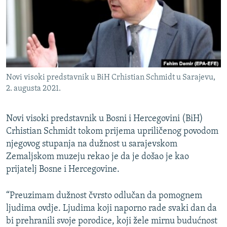
ISPRIČAJ MI
DNEVNO@RSE
SPECIJALI RSE
VIŠE OD NASLOVA
PRATITE NAS
Novi visoki predstavnik u BiH Crhistian Schmidt u Sarajevu,
GENOCID U SREBRENICI
2. augusta 2021.
POPLAVE I KLIZIŠTA U BIH 2024.
Novi visoki predstavnik u Bosni i Hercegovini (BiH)
TV LIBERTY
Sve RFE/RL stranice
Crhistian Schmidt tokom prijema upriličenog povodom
POST SCRIPTUM
njegovog stupanja na dužnost u sarajevskom
MOJA EVROPA
Zemaljskom muzeju rekao je da je došao je kao
prijatelj Bosne i Hercegovine.
TRI DECENIJE OD RATA U BIH
SVE KARTE DEJTONA
“Preuzimam dužnost čvrsto odlučan da pomognem
ljudima ovdje. Ljudima koji naporno rade svaki dan da
NASTANAK I RASPAD JUGOSLAVIJE
bi prehranili svoje porodice, koji žele mirnu budućnost