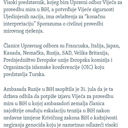
Visoki predstavnik, kojeg bira Upravni odbor Vijeća za
provedbu mira u BiH, a potvrđuje Vijeće sigurnosti
Ujedinjenih nacija, ima ovlaštenja za “konačnu
interpretaciju” Sporazuma o civilnoj provedbi
mirovnog rješenja.
Članice Upravnog odbora su Francuska, Italija, Japan,
Kanada, Nemačka, Rusija, SAD, Velika Britanija,
Predsjedništvo Evropske unije Evropska komisija i
Organizacija islamske konferencije (OIC) koju
predstavlja Turska.
Ambasada Rusije u BiH saopštila je 31. jula da je ta
država odbila da potpiše izjavu Vijeća za provedbu
mira u BiH u kojoj ambasadori zemalja članica
najoštrije osuđuju eskalaciju tenzija u BiH nakon
nedavne izmjene Krivičnog zakona BiH o kažnjivosti
negiranja genocida koju je nametnuo odlazeći visoki