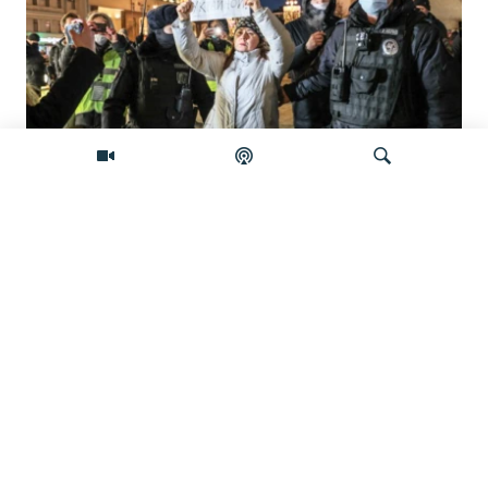
'Građanska smrt': Kremlj državljanstvo
koristi kao oružje protiv prognanih Rusa
Pretraživač