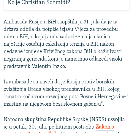
Ko je Christian Schmidt?
Ambasada Rusije u BiH saopštila je 31. jula da je ta
država odbila da potpiše izjavu Vijeća za provedbu
mira u BiH, u kojoj ambasadori zemalja članica
najoštrije osuđuju eskalaciju tenzija u BiH nakon
nedavne izmjene Krivičnog zakona BiH o kažnjivosti
negiranja genocida koju je nametnuo odlazeći visoki
predstavnik Valentin Inzko.
Iz ambasade su naveli da je Rusija protiv bonskih
ovlaštenja Ureda visokog predstavnika u BiH, kojeg
"smatra kočnicom razvojnog puta Bosne i Hercegovine i
insistira na njegovom bezuslovnom gašenju".
Narodna skupština Republike Srpske (NSRS) usvojila
je u petak, 30. jula, po hitnom postupku
Zakon o