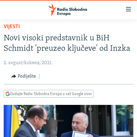
Dostupni
linkovi
Pređite
VIJESTI
na
VIJESTI
Novi visoki predstavnik u BiH
glavni
BOSNA I HERCEGOVINA
sadržaj
Schmidt 'preuzeo ključeve' od Inzka
SRBIJA
Pređite
na
2. avgust/kolovoz, 2021.
KOSOVO
glavnu
CRNA GORA
Podijelite
navigaciju
Pređite
VIZUELNO
na
Dodajte Radio Slobodna Evropa u vaš Google izvor
PODCASTI
VIDEO
pretragu
RAT U UKRAJINI
FOTOGALERIJE
KINA NA BALKANU
INFOGRAFIKE
RSE PRIČE IZ SVIJETA