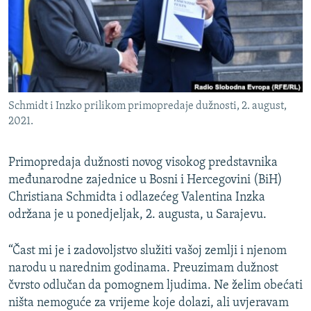
ISPRIČAJ MI
DNEVNO@RSE
SPECIJALI RSE
VIŠE OD NASLOVA
PRATITE NAS
Schmidt i Inzko prilikom primopredaje dužnosti, 2. august,
GENOCID U SREBRENICI
2021.
POPLAVE I KLIZIŠTA U BIH 2024.
Primopredaja dužnosti novog visokog predstavnika
TV LIBERTY
Sve RFE/RL stranice
međunarodne zajednice u Bosni i Hercegovini (BiH)
POST SCRIPTUM
Christiana Schmidta i odlazećeg Valentina Inzka
MOJA EVROPA
održana je u ponedjeljak, 2. augusta, u Sarajevu.
TRI DECENIJE OD RATA U BIH
“Čast mi je i zadovoljstvo služiti vašoj zemlji i njenom
SVE KARTE DEJTONA
narodu u narednim godinama. Preuzimam dužnost
čvrsto odlučan da pomognem ljudima. Ne želim obećati
NASTANAK I RASPAD JUGOSLAVIJE
ništa nemoguće za vrijeme koje dolazi, ali uvjeravam