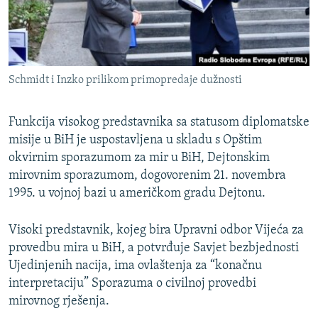
Schmidt i Inzko prilikom primopredaje dužnosti
Funkcija visokog predstavnika sa statusom diplomatske
misije u BiH je uspostavljena u skladu s Opštim
okvirnim sporazumom za mir u BiH, Dejtonskim
mirovnim sporazumom, dogovorenim 21. novembra
1995. u vojnoj bazi u američkom gradu Dejtonu.
Visoki predstavnik, kojeg bira Upravni odbor Vijeća za
provedbu mira u BiH, a potvrđuje Savjet bezbjednosti
Ujedinjenih nacija, ima ovlaštenja za “konačnu
interpretaciju” Sporazuma o civilnoj provedbi
mirovnog rješenja.