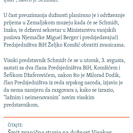
ljudi“, naveo je Schmidt.
U čast preuzimanja dužnosti planirano je i održavanje
prijema u Zemaljskom muzeju kada će se Schmidt,
Inzko, te državni sekretar u Ministarstvu vanjskih
poslova Njemačke Miguel Berger i predsjedavajući
Predsjedništva BiH Željko Komšić obratiti zvanicama.
Visoki predstavnik Schmidt će se u utorak, 3. avgusta,
sastati sa dva člana Predsjedništva BiH, Komšićem i
Šefikom Džaferovićem, nakon što je Milorad Dodik,
član Predsjedništva iz reda srpskog naroda, izjavio je
da nema namjeru da razgovara s, kako se izrazio,
"lažnim i neimenovanim" novim visokim
predstavnikom.
ČITAJTE:
Šmit zvanično stupio na dužnost Visokog