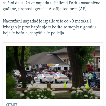
se čini da su žrtve napada u Hajlend Parku nasumično
gađane, prenosi agencija Asošijejted pres (AP).
Naoružani napadač je ispalio više od 70 metaka i
izbegao je prvo hapšenje tako što se stopio u gomilu
koja je bežala, saopštila je policija.
ČITAJTE: