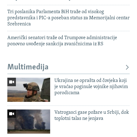
Tri poslanika Parlamenta BiH traže od visokog
predstavnika i PIC-a poseban status za Memorijalni centar
Srebrenica
Američki senatori traže od Trumpove administracije
ponovno uvođenje sankcija zvaničnicima iz RS
Multimedija
Ukrajina se oprašta od čovjeka koji
je vraćao poginule vojnike njihovim
porodicama
Vatrogasci gase požare u Srbiji, dok
toplotni talas ne jenjava