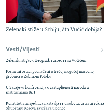
Zelenski stiže u Srbiju, šta Vučić dobija?
Vesti/Vijesti
Zelenski stigao u Beograd, susreo se sa Vučićem
Posmrtni ostaci pronađeni u trećoj mogućoj masovnoj
grobnici u Zubinom Potoku
U Sarajevu konferencija o zastupljenosti naroda u
institucijama BiH
Konstitutivna sjednica nastavlja se u subotu, ustavni rok za
Skupštinu Kosova završava u ponoć