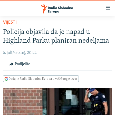
Dostupni
linkovi
Pređite
VIJESTI
na
VIJESTI
Policija objavila da je napad u
glavni
BOSNA I HERCEGOVINA
sadržaj
Highland Parku planiran nedeljama
SRBIJA
Pređite
na
5. juli/srpanj, 2022.
KOSOVO
glavnu
CRNA GORA
Podijelite
navigaciju
Pređite
VIZUELNO
na
Dodajte Radio Slobodna Evropa u vaš Google izvor
PODCASTI
VIDEO
pretragu
RAT U UKRAJINI
FOTOGALERIJE
KINA NA BALKANU
INFOGRAFIKE
RSE PRIČE IZ SVIJETA