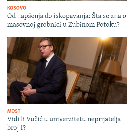
KOSOVO
Od hapšenja do iskopavanja: Šta se zna o
masovnoj grobnici u Zubinom Potoku?
MOST
Vidi li Vučić u univerzitetu neprijatelja
broj 1?