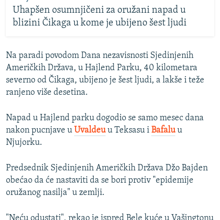
Uhapšen osumnjičeni za oružani napad u
blizini Čikaga u kome je ubijeno šest ljudi
Na paradi povodom Dana nezavisnosti Sjedinjenih
Američkih Država, u Hajlend Parku, 40 kilometara
severno od Čikaga, ubijeno je šest ljudi, a lakše i teže
ranjeno više desetina.
Napad u Hajlend parku dogodio se samo mesec dana
nakon pucnjave u
Uvaldeu
u Teksasu i
Bafalu
u
Njujorku.
Predsednik Sjedinjenih Američkih Država Džo Bajden
obećao da će nastaviti da se bori protiv "epidemije
oružanog nasilja" u zemlji.
"Neću odustati", rekao je ispred Bele kuće u Vašingtonu