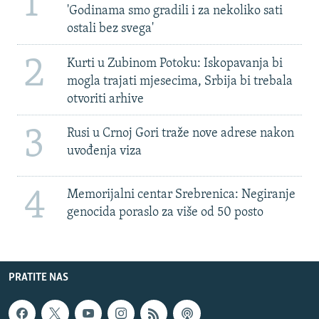
1
'Godinama smo gradili i za nekoliko sati
ostali bez svega'
2
Kurti u Zubinom Potoku: Iskopavanja bi
mogla trajati mjesecima, Srbija bi trebala
otvoriti arhive
3
Rusi u Crnoj Gori traže nove adrese nakon
uvođenja viza
4
Memorijalni centar Srebrenica: Negiranje
genocida poraslo za više od 50 posto
PRATITE NAS