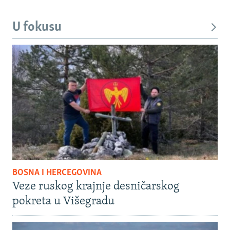
U fokusu
BOSNA I HERCEGOVINA
Veze ruskog krajnje desničarskog
pokreta u Višegradu