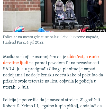
ISPRIČAJ MI
DNEVNO@RSE
SPECIJALI RSE
VIŠE OD NASLOVA
PRATITE NAS
Policajac na mestu gde su se nalazili civili u vreme napada,
GENOCID U SREBRENICI
Hajlend Park, 4. jul 2022.
POPLAVE I KLIZIŠTA U BIH 2024.
Muškarac koji je osumnjičen da je
ubio šest, a ranio
TV LIBERTY
Sve RFE/RL stranice
desetine ljudi
na paradi povodom Dana nezavisnosti
POST SCRIPTUM
SAD 4. jula u predgrađu Čikaga planirao je napad
MOJA EVROPA
nedeljama i nosio je žensku odeću kako bi pokušao da
prikrije svoje tetovaže na licu, objavila je policija u
TRI DECENIJE OD RATA U BIH
utorak, 5. jula
SVE KARTE DEJTONA
Policija je potvrdila da je navodni strelac, 21-godišnji
NASTANAK I RASPAD JUGOSLAVIJE
Robert E. Krimo III, legalno kupio pištolj, dodajući da