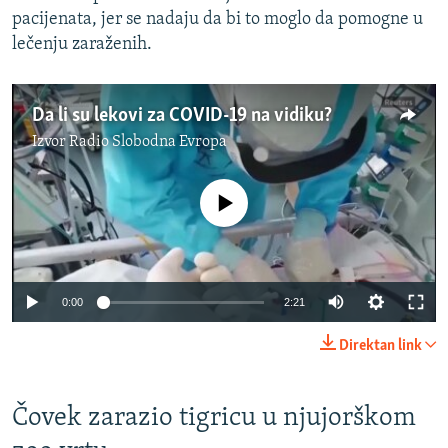
pacijenata, jer se nadaju da bi to moglo da pomogne u
lečenju zaraženih.
Da li su lekovi za COVID-19 na vidiku?
Izvor
Radio Slobodna Evropa
No media source currently available
Auto
0:00
2:21
270p
Direktan link
360p
Auto
270p
360p
404p
404p
Čovek zarazio tigricu u njujorškom
1080p