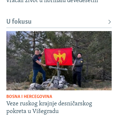
vraćali život u normalu devedesetih
U fokusu
BOSNA I HERCEGOVINA
Veze ruskog krajnje desničarskog
pokreta u Višegradu