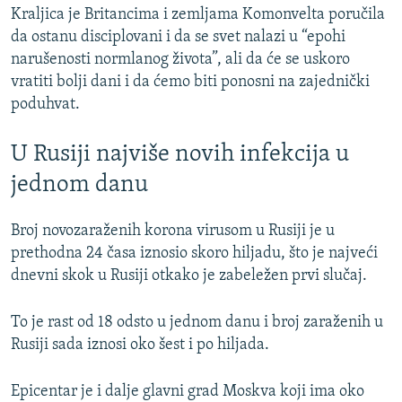
Kraljica je Britancima i zemljama Komonvelta poručila
da ostanu disciplovani i da se svet nalazi u “epohi
narušenosti normlanog života”, ali da će se uskoro
vratiti bolji dani i da ćemo biti ponosni na zajednički
poduhvat.
U Rusiji najviše novih infekcija u
jednom danu
Broj novozaraženih korona virusom u Rusiji je u
prethodna 24 časa iznosio skoro hiljadu, što je najveći
dnevni skok u Rusiji otkako je zabeležen prvi slučaj.
To je rast od 18 odsto u jednom danu i broj zaraženih u
Rusiji sada iznosi oko šest i po hiljada.
Epicentar je i dalje glavni grad Moskva koji ima oko