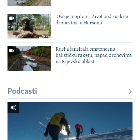
'Ovo je moj dom': Život pod ruskim
dronovima u Hersonu
Rusija lansirala smrtonosnu
balističku raketu, napad dronovima
na Kijevsku oblast
Podcasti