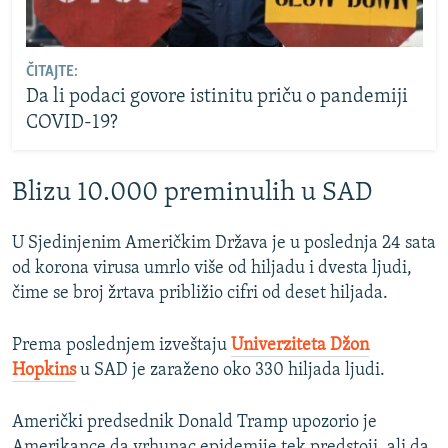
ČITAJTE:
Da li podaci govore istinitu priču o pandemiji
COVID-19?
Blizu 10.000 preminulih u SAD
U Sjedinjenim Američkim Država je u poslednja 24 sata
od korona virusa umrlo više od hiljadu i dvesta ljudi,
čime se broj žrtava približio cifri od deset hiljada.
Prema poslednjem izveštaju
Univerziteta Džon
Hopkins
u SAD je zaraženo oko 330 hiljada ljudi.
Američki predsednik Donald Tramp upozorio je
Amerikance da vrhunac epidemije tek predstoji, ali da