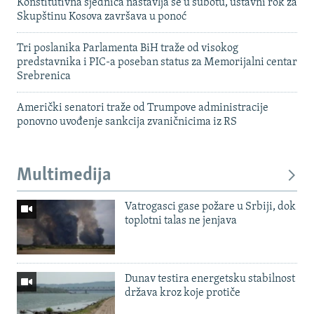
Konstitutivna sjednica nastavlja se u subotu, ustavni rok za
Skupštinu Kosova završava u ponoć
Tri poslanika Parlamenta BiH traže od visokog
predstavnika i PIC-a poseban status za Memorijalni centar
Srebrenica
Američki senatori traže od Trumpove administracije
ponovno uvođenje sankcija zvaničnicima iz RS
Multimedija
Vatrogasci gase požare u Srbiji, dok
toplotni talas ne jenjava
Dunav testira energetsku stabilnost
država kroz koje protiče