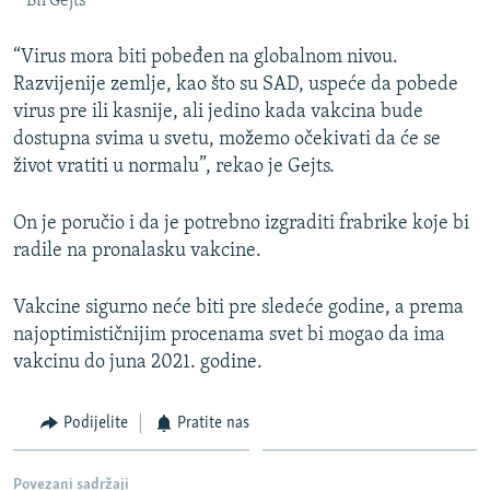
Bil Gejts
“Virus mora biti pobeđen na globalnom nivou.
Razvijenije zemlje, kao što su SAD, uspeće da pobede
virus pre ili kasnije, ali jedino kada vakcina bude
dostupna svima u svetu, možemo očekivati da će se
život vratiti u normalu”, rekao je Gejts.
On je poručio i da je potrebno izgraditi frabrike koje bi
radile na pronalasku vakcine.
Vakcine sigurno neće biti pre sledeće godine, a prema
najoptimističnijim procenama svet bi mogao da ima
vakcinu do juna 2021. godine.
Podijelite
Pratite nas
Povezani sadržaji