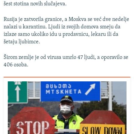
šest stotina novih slučajeva.
Rusija je zatvorila granice, a Moskva se već dve nedelje
nalazi u karantinu. Ljudi iz svojih domova smeju da
izlaze samo ukoliko idu u prodavnicu, lekaru ili da
šetaju ljubimce.
Širom zemlje je od virusa umrlo 47 ljudi, a oporavilo se
406 osoba.