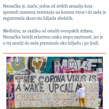
Nemačka je, inače, jedna od retkih zemalja koja
sprovodi masovna testiranja na korona virus i do sada je
registrovala skoro sto hiljada obolelih.
Međutim, za razliku od ostalih evropskih država,
Nemačka beleži relativno nisku stopu smrtnosti, jer je
u toj zemlji do sada preminulo oko hiljadu i po ljudi.