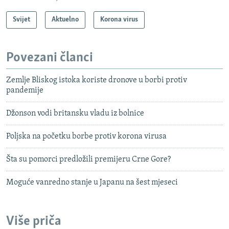
Svijet
Aktuelno
Korona virus
Povezani članci
Zemlje Bliskog istoka koriste dronove u borbi protiv
pandemije
Džonson vodi britansku vladu iz bolnice
Poljska na početku borbe protiv korona virusa
Šta su pomorci predložili premijeru Crne Gore?
Moguće vanredno stanje u Japanu na šest mjeseci
Više priča