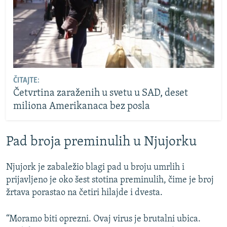
ČITAJTE:
Četvrtina zaraženih u svetu u SAD, deset
miliona Amerikanaca bez posla
Pad broja preminulih u Njujorku
Njujork je zabaležio blagi pad u broju umrlih i
prijavljeno je oko šest stotina preminulih, čime je broj
žrtava porastao na četiri hilajde i dvesta.
“Moramo biti oprezni. Ovaj virus je brutalni ubica.