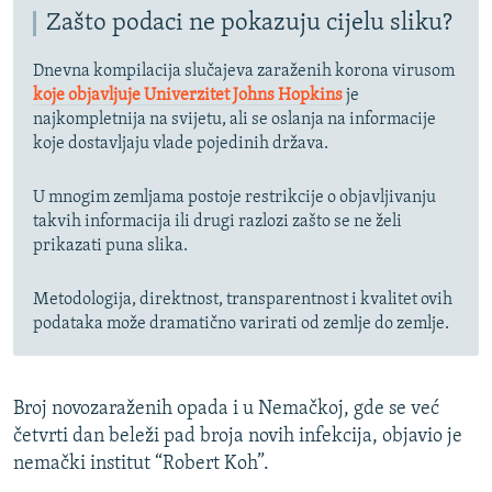
Zašto podaci ne pokazuju cijelu sliku?
Dnevna kompilacija slučajeva zaraženih korona virusom
koje objavljuje Univerzitet Johns Hopkins
je
najkompletnija na svijetu, ali se oslanja na informacije
koje dostavljaju vlade pojedinih država.
U mnogim zemljama postoje restrikcije o objavljivanju
takvih informacija ili drugi razlozi zašto se ne želi
prikazati puna slika.
Metodologija, direktnost, transparentnost i kvalitet ovih
podataka može dramatično varirati od zemlje do zemlje.
Broj novozaraženih opada i u Nemačkoj, gde se već
četvrti dan beleži pad broja novih infekcija, objavio je
nemački institut “Robert Koh”.