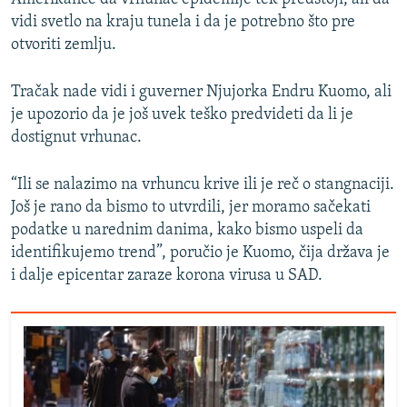
vidi svetlo na kraju tunela i da je potrebno što pre
otvoriti zemlju.
Tračak nade vidi i guverner Njujorka Endru Kuomo, ali
je upozorio da je još uvek teško predvideti da li je
dostignut vrhunac.
“Ili se nalazimo na vrhuncu krive ili je reč o stangnaciji.
Još je rano da bismo to utvrdili, jer moramo sačekati
podatke u narednim danima, kako bismo uspeli da
identifikujemo trend”, poručio je Kuomo, čija država je
i dalje epicentar zaraze korona virusa u SAD.