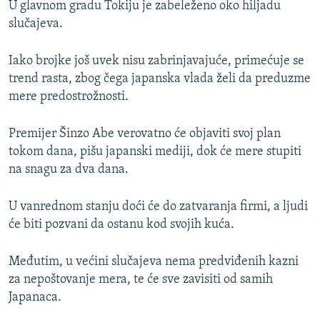
U glavnom gradu Tokiju je zabeleženo oko hiljadu
slučajeva.
Iako brojke još uvek nisu zabrinjavajuće, primećuje se
trend rasta, zbog čega japanska vlada želi da preduzme
mere predostrožnosti.
Premijer Šinzo Abe verovatno će objaviti svoj plan
tokom dana, pišu japanski mediji, dok će mere stupiti
na snagu za dva dana.
U vanrednom stanju doći će do zatvaranja firmi, a ljudi
će biti pozvani da ostanu kod svojih kuća.
Međutim, u većini slučajeva nema predviđenih kazni
za nepoštovanje mera, te će sve zavisiti od samih
Japanaca.