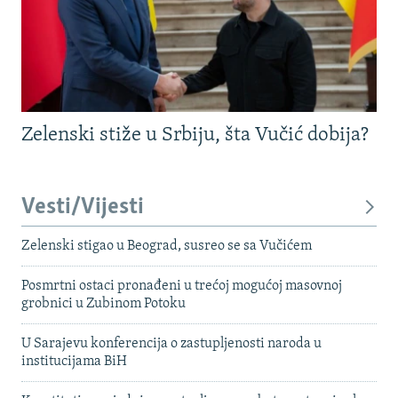
Zelenski stiže u Srbiju, šta Vučić dobija?
Vesti/Vijesti
Zelenski stigao u Beograd, susreo se sa Vučićem
Posmrtni ostaci pronađeni u trećoj mogućoj masovnoj
grobnici u Zubinom Potoku
U Sarajevu konferencija o zastupljenosti naroda u
institucijama BiH