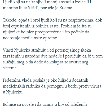
Ljudi koji su najranjiviji moraju ostati u izolaciji i
moramo ih zaštititi”, poručio je Kuomo.
Takođe, opada i broj ljudi koji su na respiratorima, dok
broj otpuštenih iz bolnica raste. Problem je što su
njujorške bolnice preopterećene i što počinje da
nedostaje medicinske opreme.
Vlasti Njujorka strahuju i od potencijalnog skoka
zaraženih u naredne dve nedelje i poručuju da bi u tom
slučaju moglo da dođe do kolapsa zdravstvenog
sistema.
Federalna vlada poslala je oko hiljadu dodatnih
medicinskih radnika da pomognu u borbi protiv virusa
u Njujorku.
Bolnice su počele i da uzimaju krv od izlečenih