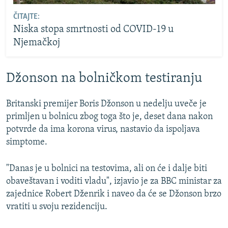
ČITAJTE:
Niska stopa smrtnosti od COVID-19 u
Njemačkoj
Džonson na bolničkom testiranju
Britanski premijer Boris Džonson u nedelju uveče je
primljen u bolnicu zbog toga što je, deset dana nakon
potvrde da ima korona virus, nastavio da ispoljava
simptome.
"Danas je u bolnici na testovima, ali on će i dalje biti
obaveštavan i voditi vladu", izjavio je za BBC ministar za
zajednice Robert Dženrik i naveo da će se Džonson brzo
vratiti u svoju rezidenciju.