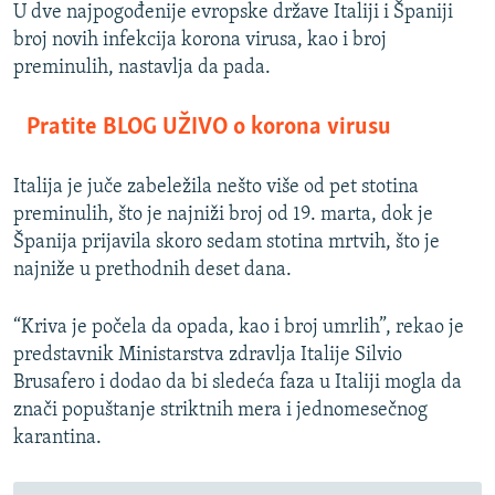
U dve najpogođenije evropske države Italiji i Španiji
broj novih infekcija korona virusa, kao i broj
preminulih, nastavlja da pada.
Pratite BLOG UŽIVO o korona virusu
Italija je juče zabeležila nešto više od pet stotina
preminulih, što je najniži broj od 19. marta, dok je
Španija prijavila skoro sedam stotina mrtvih, što je
najniže u prethodnih deset dana.
“Kriva je počela da opada, kao i broj umrlih”, rekao je
predstavnik Ministarstva zdravlja Italije Silvio
Brusafero i dodao da bi sledeća faza u Italiji mogla da
znači popuštanje striktnih mera i jednomesečnog
karantina.