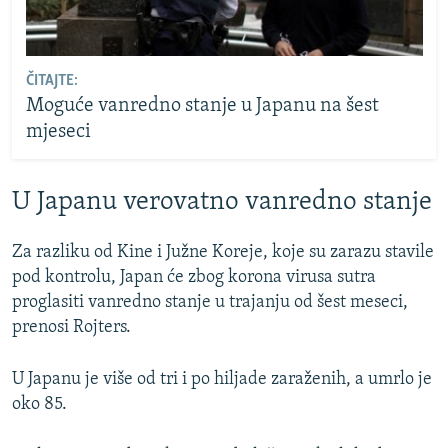
ČITAJTE:
Moguće vanredno stanje u Japanu na šest
mjeseci
U Japanu verovatno vanredno stanje
Za razliku od Kine i Južne Koreje, koje su zarazu stavile
pod kontrolu, Japan će zbog korona virusa sutra
proglasiti vanredno stanje u trajanju od šest meseci,
prenosi Rojters.
U Japanu je više od tri i po hiljade zaraženih, a umrlo je
oko 85.