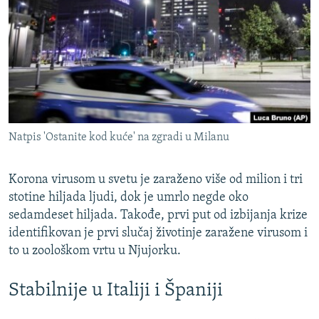
ISPRIČAJ MI
DNEVNO@RSE
SPECIJALI RSE
VIŠE OD NASLOVA
PRATITE NAS
GENOCID U SREBRENICI
Natpis 'Ostanite kod kuće' na zgradi u Milanu
POPLAVE I KLIZIŠTA U BIH 2024.
TV LIBERTY
Sve RFE/RL stranice
Korona virusom u svetu je zaraženo više od milion i tri
POST SCRIPTUM
stotine hiljada ljudi, dok je umrlo negde oko
sedamdeset hiljada. Takođe, prvi put od izbijanja krize
MOJA EVROPA
identifikovan je prvi slučaj životinje zaražene virusom i
TRI DECENIJE OD RATA U BIH
to u zoološkom vrtu u Njujorku.
SVE KARTE DEJTONA
Stabilnije u Italiji i Španiji
NASTANAK I RASPAD JUGOSLAVIJE