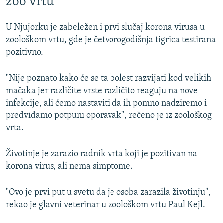
zoo vrtu
1080p
U Njujorku je zabeležen i prvi slučaj korona virusa u
zoološkom vrtu, gde je četvorogodišnja tigrica testirana
pozitivno.
"Nije poznato kako će se ta bolest razvijati kod velikih
mačaka jer različite vrste različito reaguju na nove
infekcije, ali ćemo nastaviti da ih pomno nadziremo i
predviđamo potpuni oporavak", rečeno je iz zoološkog
vrta.
Životinje je zarazio radnik vrta koji je pozitivan na
korona virus, ali nema simptome.
"Ovo je prvi put u svetu da je osoba zarazila životinju",
rekao je glavni veterinar u zoološkom vrtu Paul Kejl.