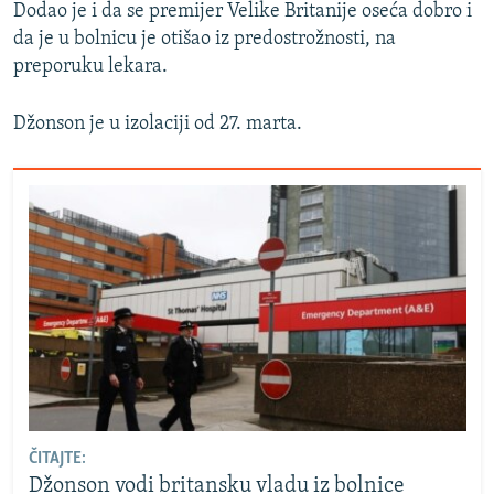
Dodao je i da se premijer Velike Britanije oseća dobro i
da je u bolnicu je otišao iz predostrožnosti, na
preporuku lekara.
Džonson je u izolaciji od 27. marta.
ČITAJTE:
Džonson vodi britansku vladu iz bolnice