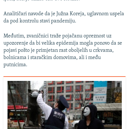
Analitičari navode da je Južna Koreja, uglavnom uspela
da pod kontrolu stavi pandemiju.
Međutim, zvaničnici traže pojačanu opreznost uz
upozorenje da bi velika epidemija mogla ponovo da se
pojavi pošto je primjetan rast oboljelih u crkvama,
bolnicama i staračkim domovima, ali i među
putnicima.