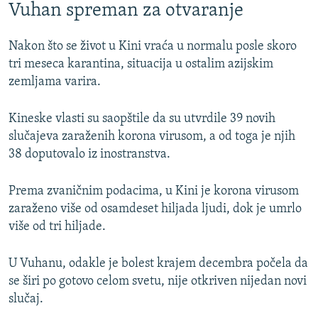
Vuhan spreman za otvaranje
Nakon što se život u Kini vraća u normalu posle skoro
tri meseca karantina, situacija u ostalim azijskim
zemljama varira.
Kineske vlasti su saopštile da su utvrdile 39 novih
slučajeva zaraženih korona virusom, a od toga je njih
38 doputovalo iz inostranstva.
Prema zvaničnim podacima, u Kini je korona virusom
zaraženo više od osamdeset hiljada ljudi, dok je umrlo
više od tri hiljade.
U Vuhanu, odakle je bolest krajem decembra počela da
se širi po gotovo celom svetu, nije otkriven nijedan novi
slučaj.