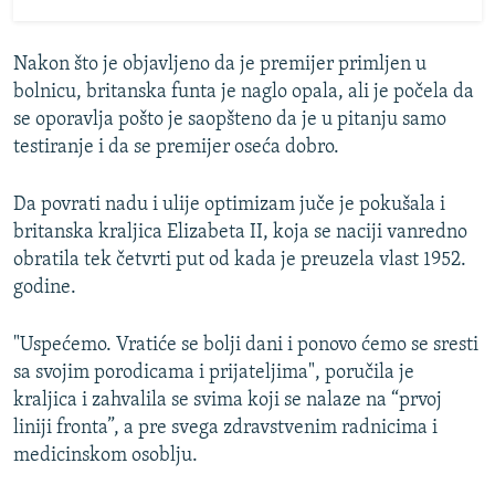
Nakon što je objavljeno da je premijer primljen u
bolnicu, britanska funta je naglo opala, ali je počela da
se oporavlja pošto je saopšteno da je u pitanju samo
testiranje i da se premijer oseća dobro.
Da povrati nadu i ulije optimizam juče je pokušala i
britanska kraljica Elizabeta II, koja se naciji vanredno
obratila tek četvrti put od kada je preuzela vlast 1952.
godine.
"Uspećemo. Vratiće se bolji dani i ponovo ćemo se sresti
sa svojim porodicama i prijateljima", poručila je
kraljica i zahvalila se svima koji se nalaze na “prvoj
liniji fronta”, a pre svega zdravstvenim radnicima i
medicinskom osoblju.