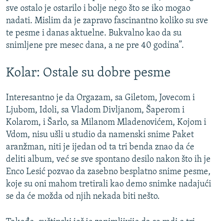
sve ostalo je ostarilo i bolje nego što se iko mogao
nadati. Mislim da je zapravo fascinantno koliko su sve
te pesme i danas aktuelne. Bukvalno kao da su
snimljene pre mesec dana, a ne pre 40 godina”.
Kolar: Ostale su dobre pesme
Interesantno je da Orgazam, sa Giletom, Jovecom i
Ljubom, Idoli, sa Vladom Divljanom, Šaperom i
Kolarom, i Šarlo, sa Milanom Mladenovićem, Kojom i
Vdom, nisu ušli u studio da namenski snime Paket
aranžman, niti je ijedan od ta tri benda znao da će
deliti album, već se sve spontano desilo nakon što ih je
Enco Lesić pozvao da zasebno besplatno snime pesme,
koje su oni mahom tretirali kao demo snimke nadajući
se da će možda od njih nekada biti nešto.