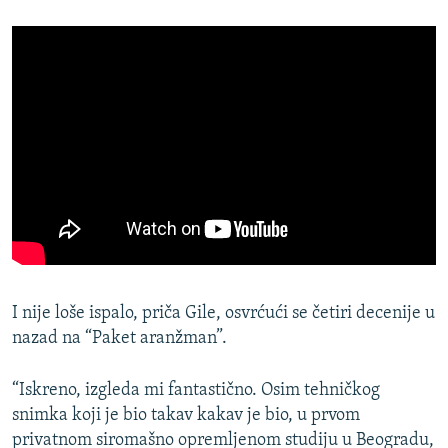
I nije loše ispalo, priča Gile, osvrćući se četiri decenije u
nazad na “Paket aranžman”.
“Iskreno, izgleda mi fantastično. Osim tehničkog
snimka koji je bio takav kakav je bio, u prvom
privatnom siromašno opremljenom studiju u Beogradu,