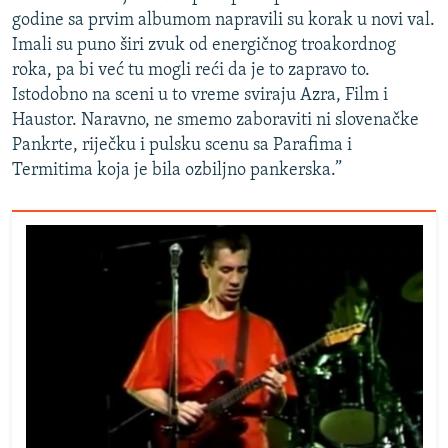
godine sa prvim albumom napravili su korak u novi val.
Imali su puno širi zvuk od energičnog troakordnog
roka, pa bi već tu mogli reći da je to zapravo to.
Istodobno na sceni u to vreme sviraju Azra, Film i
Haustor. Naravno, ne smemo zaboraviti ni slovenačke
Pankrte, riječku i pulsku scenu sa Parafima i
Termitima koja je bila ozbiljno pankerska.”