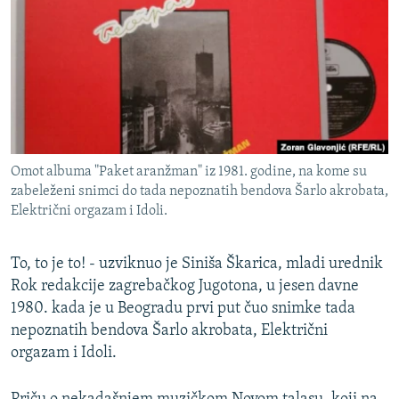
ISPRIČAJ MI
DNEVNO@RSE
SPECIJALI RSE
VIŠE OD NASLOVA
PRATITE NAS
GENOCID U SREBRENICI
Omot albuma "Paket aranžman" iz 1981. godine, na kome su
POPLAVE I KLIZIŠTA U BIH 2024.
zabeleženi snimci do tada nepoznatih bendova Šarlo akrobata,
TV LIBERTY
Sve RFE/RL stranice
Električni orgazam i Idoli.
POST SCRIPTUM
To, to je to! - uzviknuo je Siniša Škarica, mladi urednik
MOJA EVROPA
Rok redakcije zagrebačkog Jugotona, u jesen davne
TRI DECENIJE OD RATA U BIH
1980. kada je u Beogradu prvi put čuo snimke tada
nepoznatih bendova Šarlo akrobata, Električni
SVE KARTE DEJTONA
orgazam i Idoli.
NASTANAK I RASPAD JUGOSLAVIJE