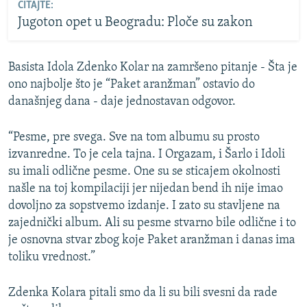
ČITAJTE:
Jugoton opet u Beogradu: Ploče su zakon
Basista Idola Zdenko Kolar na zamršeno pitanje - Šta je
ono najbolje što je “Paket aranžman” ostavio do
današnjeg dana - daje jednostavan odgovor.
“Pesme, pre svega. Sve na tom albumu su prosto
izvanredne. To je cela tajna. I Orgazam, i Šarlo i Idoli
su imali odlične pesme. One su se sticajem okolnosti
našle na toj kompilaciji jer nijedan bend ih nije imao
dovoljno za sopstvemo izdanje. I zato su stavljene na
zajednički album. Ali su pesme stvarno bile odlične i to
je osnovna stvar zbog koje Paket aranžman i danas ima
toliku vrednost.”
Zdenka Kolara pitali smo da li su bili svesni da rade