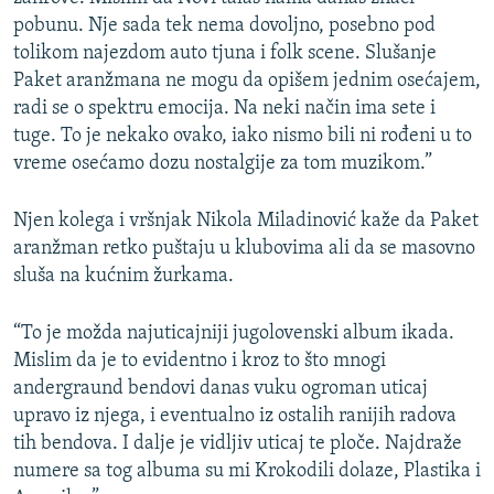
pobunu. Nje sada tek nema dovoljno, posebno pod
tolikom najezdom auto tjuna i folk scene. Slušanje
Paket aranžmana ne mogu da opišem jednim osećajem,
radi se o spektru emocija. Na neki način ima sete i
tuge. To je nekako ovako, iako nismo bili ni rođeni u to
vreme osećamo dozu nostalgije za tom muzikom.”
Njen kolega i vršnjak Nikola Miladinović kaže da Paket
aranžman retko puštaju u klubovima ali da se masovno
sluša na kućnim žurkama.
“To je možda najuticajniji jugolovenski album ikada.
Mislim da je to evidentno i kroz to što mnogi
andergraund bendovi danas vuku ogroman uticaj
upravo iz njega, i eventualno iz ostalih ranijih radova
tih bendova. I dalje je vidljiv uticaj te ploče. Najdraže
numere sa tog albuma su mi Krokodili dolaze, Plastika i