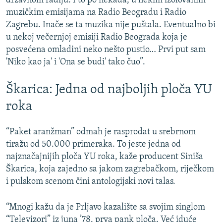
državnom radiju. I to po nekada, u nekim izolovanim
a
d
muzičkim emisijama na Radio Beogradu i Radio
j
Zagrebu. Inače se ta muzika nije puštala. Eventualno bi
d
u nekoj večernjoj emisiji Radio Beograda koja je
posvećena omladini neko nešto pustio… Prvi put sam
'Niko kao ja' i 'Ona se budi' tako čuo”.
Škarica: Jedna od najboljih ploča YU
roka
“Paket aranžman” odmah je rasprodat u srebrnom
tiražu od 50.000 primeraka. To jeste jedna od
najznačajnijih ploča YU roka, kaže producent Siniša
Škarica, koja zajedno sa jakom zagrebačkom, riječkom
i pulskom scenom čini antologijski novi talas.
“Mnogi kažu da je Prljavo kazalište sa svojim singlom
“Televizori” iz juna ’78. prva pank ploča. Već iduće