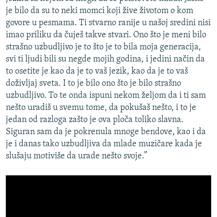
je bilo da su to neki momci koji žive životom o kom
govore u pesmama. Ti stvarno ranije u našoj sredini nisi
imao priliku da čuješ takve stvari. Ono što je meni bilo
strašno uzbudljivo je to što je to bila moja generacija,
svi ti ljudi bili su negde mojih godina, i jedini način da
to osetite je kao da je to vaš jezik, kao da je to vaš
doživljaj sveta. I to je bilo ono što je bilo strašno
uzbudljivo. To te onda ispuni nekom željom da i ti sam
nešto uradiš u svemu tome, da pokušaš nešto, i to je
jedan od razloga zašto je ova ploča toliko slavna.
Siguran sam da je pokrenula mnoge bendove, kao i da
je i danas tako uzbudljiva da mlade muzičare kada je
slušaju motiviše da urade nešto svoje.”