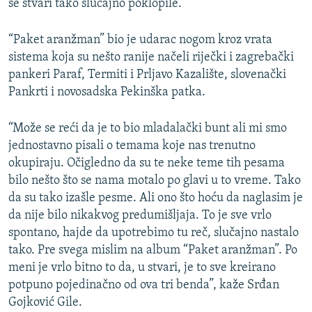
se stvari tako slučajno poklopile.
“Paket aranžman” bio je udarac nogom kroz vrata
sistema koja su nešto ranije načeli riječki i zagrebački
pankeri Paraf, Termiti i Prljavo Kazalište, slovenački
Pankrti i novosadska Pekinška patka.
“Može se reći da je to bio mladalački bunt ali mi smo
jednostavno pisali o temama koje nas trenutno
okupiraju. Očigledno da su te neke teme tih pesama
bilo nešto što se nama motalo po glavi u to vreme. Tako
da su tako izašle pesme. Ali ono što hoću da naglasim je
da nije bilo nikakvog predumišljaja. To je sve vrlo
spontano, hajde da upotrebimo tu reč, slučajno nastalo
tako. Pre svega mislim na album “Paket aranžman”. Po
meni je vrlo bitno to da, u stvari, je to sve kreirano
potpuno pojedinačno od ova tri benda”, kaže Srđan
Gojković Gile.