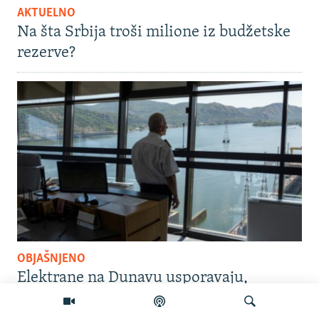
AKTUELNO
Na šta Srbija troši milione iz budžetske
rezerve?
OBJAŠNJENO
Elektrane na Dunavu usporavaju,
temperatura raste