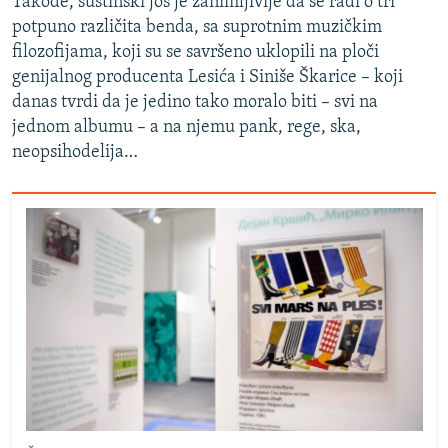
Takođe, suštinski još je zanimljivije da se radi o tri
potpuno različita benda, sa suprotnim muzičkim
filozofijama, koji su se savršeno uklopili na ploči
genijalnog producenta Lesića i Siniše Škarice – koji
danas tvrdi da je jedino tako moralo biti – svi na
jednom albumu – a na njemu pank, rege, ska,
neopsihodelija…