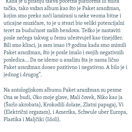
“Kada je u pitanju takva početna platforma ili nulta
tačka, tako važan album kao što je Paket aranžman,
kojim smo preko noći lansirani u neke veoma bitne i
uticajne muzičare, to je u stvari bio veliki potencijalni
teret za budućnost naših bendova. Teško je nastaviti
posle nečega takvog u čemu učestvuješ kao tinejdžer.
Bili smo klinci, ja sam imao 19 godina kada smo snimili
Paket aranžman, što je posle imalo i svojih negativnih
posledica… Da ne idemo u analizu šta je nama lično
Paket aranžman doneo pozitivno i negativno. A bilo je i
jednog i drugog”.
Na antologijskom albumu Paket aranžman su pesme
Ona se budi, Oko moje glave, Mali čovek, Niko kao ja
(Šarlo akrobata), Krokodili dolaze, Zlatni papagaj, Vi
(Električni orgazam), i Amerika, Schwule uber Europa,
Plastika i Maljčiki (Idoli).