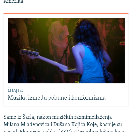
Amerika.”
ČITAJTE:
Muzika između pobune i konformizma
Samo iz Šarla, nakon muzičkih razmimoilaženja
Milana Mladenovića i Dušana Kojića Koje, kasnije su