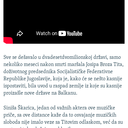
Sve se dešavalo u dvadesetdvomilionskoj državi, samo
nekoliko meseci nakon smrti maršala Josipa Broza Tita,
doživotnog predsednika Socijalističke Federativne
Republike Jugoslavije, koja je, kako će se nešto kasnije
ispostaviti, bila uvod u raspad zemlje iz koje su kasnije
proizašle nove države na Balkanu.
Siniša Škarica, jedan od važnih aktera ove muzičke
priče, sa ove distance kaže da to osvajanje muzičkih
sloboda nije imalo veze sa Titovim odlaskom, već da su