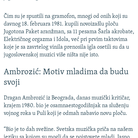
Čim su je spustili na gramofon, mnogi od onih koji su
davnog 18. februara 1981. kupili novoizašlu ploču
Jugotona Paket aranžman, sa 11 pesama Šarla akrobate,
Električnog orgazma i Idola, već pri prvim taktovima
koje je sa zavrtelog vinila prenosila igla osetili su da u
jugoslovenskoj muzici više ništa nije isto.
Ambrozić: Motiv mladima da budu
svoji
Dragan Ambrozić iz Beograda, danas muzički kritičar,
krajem 1980. bio je osamnaestogodišnjak na služenju
vojnog roka u Puli koji je odmah nabavio novu ploču.
“Bio je to dah svežine. Svetska muzička priča na našem
jeziku sa kojom su mogli da se poistovete mladi. Jasno