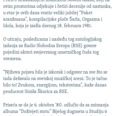
Priču o nekadašnjem muzičkom Novom talasu, koji na
ovim prostorima odjekuje i četiri decenije od nastanka,
u etar je ovih dana vratio veliki jubilej “Paket
aranžmana”, kompilacijske ploče Šarla, Orgazma i
Idola, koja je izašla davnog 18. februara 1981.
O uticaju, posledicama i nasleđu tog antologijskog
izdanja za Radio Slobodna Evropa (RSE) govore
pojedini akteri svojevrsnog umetničkog čuda tog
vremena.
“Njihova pojava bila je iskorak i odgovor na sve što se
tada dešavalo na svetskoj muzičkoj sceni. To je tačno
bilo to! Zvukom, energijom, tekstovima”, kaže danas
producent Siniša Škarica za RSE.
Priseća se da je 6. oktobra ‘80. odlučio da sa snimanja
albuma “Doživjeti stotu” Bijelog dugmeta u Studiju 6