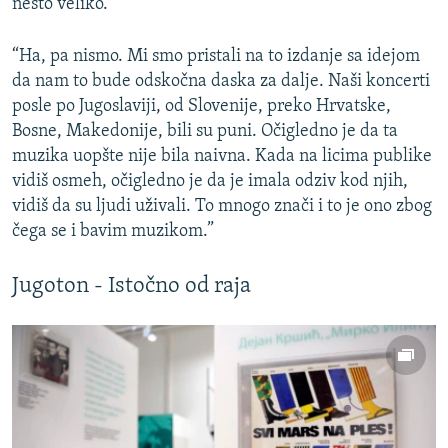
nešto veliko.
“Ha, pa nismo. Mi smo pristali na to izdanje sa idejom
da nam to bude odskočna daska za dalje. Naši koncerti
posle po Jugoslaviji, od Slovenije, preko Hrvatske,
Bosne, Makedonije, bili su puni. Očigledno je da ta
muzika uopšte nije bila naivna. Kada na licima publike
vidiš osmeh, očigledno je da je imala odziv kod njih,
vidiš da su ljudi uživali. To mnogo znači i to je ono zbog
čega se i bavim muzikom.”
Jugoton - Istočno od raja