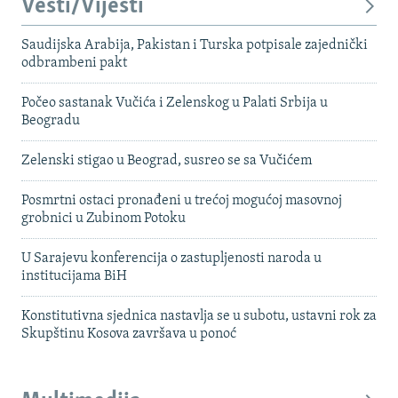
Vesti/Vijesti
Saudijska Arabija, Pakistan i Turska potpisale zajednički
odbrambeni pakt
Počeo sastanak Vučića i Zelenskog u Palati Srbija u
Beogradu
Zelenski stigao u Beograd, susreo se sa Vučićem
Posmrtni ostaci pronađeni u trećoj mogućoj masovnoj
grobnici u Zubinom Potoku
U Sarajevu konferencija o zastupljenosti naroda u
institucijama BiH
Konstitutivna sjednica nastavlja se u subotu, ustavni rok za
Skupštinu Kosova završava u ponoć