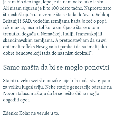
ja sam bio deo toga, lepo je da nam neko tako laska…
Ali nisam siguran je li to 100 odsto tačno. Naprosto zato
što, osluškujući u to vreme šta se tada dešava u Velikoj
Britaniji i SAD, vodećim zemljama kada je reč o pop i
rok muzici, nisam toliko razmišljao o šta se u tom
trenutku događa u Nemačkoj, Italiji, Francuskoj ili
skandinavskim zemljama. A pretpostavljam da su svi
oni imali refleks Novog vala i panka i da su imali jako
dobre bendove koji tada do nas nisu dopirali”.
Samo mašta da bi se moglo ponoviti
Stajati u vrhu svetske muzike nije bila mala stvar, pa ni
za veliku Jugoslaviju. Neke starije generacije odrasle na
Novom talasu maštaju da bi se nešto slično moglo
dogoditi opet.
Zdenko Kolar ne veruje u to.