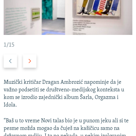
1/15
P
N
r
a
e
r
t
e
Muzički kritičar Dragan Ambrozić napominje da je
h
d
važno podsetiti se društveno-medijskog konteksta u
o
n
kom se izrodio zajednički album Šarla, Orgazma i
d
i
Idola.
n
s
i
l
“Baš u to vreme Novi talas bio je u punom jeku ali si te
s
a
pesme možda mogao da čuješ na kašičicu samo na
l
j