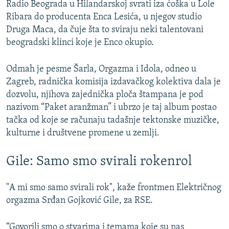
Radio Beograda u Hilandarskoj svrati iza ćoška u Lole
Ribara do producenta Enca Lesića, u njegov studio
Druga Maca, da čuje šta to sviraju neki talentovani
beogradski klinci koje je Enco okupio.
Odmah je pesme Šarla, Orgazma i Idola, odneo u
Zagreb, radnička komisija izdavačkog kolektiva dala je
dozvolu, njihova zajednička ploča štampana je pod
nazivom “Paket aranžman” i ubrzo je taj album postao
tačka od koje se računaju tadašnje tektonske muzičke,
kulturne i društvene promene u zemlji.
Gile: Samo smo svirali rokenrol
"A mi smo samo svirali rok", kaže frontmen Električnog
orgazma Srđan Gojković Gile, za RSE.
“Govorili smo o stvarima i temama koje su nas