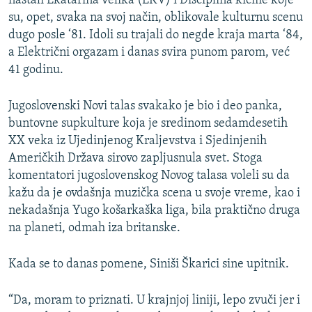
nastali Ekatarina velika (EKV) i Disciplina kičme koje
su, opet, svaka na svoj način, oblikovale kulturnu scenu
dugo posle ‘81. Idoli su trajali do negde kraja marta ‘84,
a Električni orgazam i danas svira punom parom, već
41 godinu.
Jugoslovenski Novi talas svakako je bio i deo panka,
buntovne supkulture koja je sredinom sedamdesetih
XX veka iz Ujedinjenog Kraljevstva i Sjedinjenih
Američkih Država sirovo zapljusnula svet. Stoga
komentatori jugoslovenskog Novog talasa voleli su da
kažu da je ovdašnja muzička scena u svoje vreme, kao i
nekadašnja Yugo košarkaška liga, bila praktično druga
na planeti, odmah iza britanske.
Kada se to danas pomene, Siniši Škarici sine upitnik.
“Da, moram to priznati. U krajnjoj liniji, lepo zvuči jer i