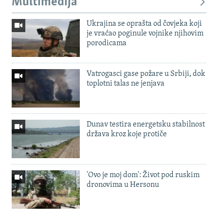
Multimedija
Ukrajina se oprašta od čovjeka koji
je vraćao poginule vojnike njihovim
porodicama
Vatrogasci gase požare u Srbiji, dok
toplotni talas ne jenjava
Dunav testira energetsku stabilnost
država kroz koje protiče
'Ovo je moj dom': Život pod ruskim
dronovima u Hersonu