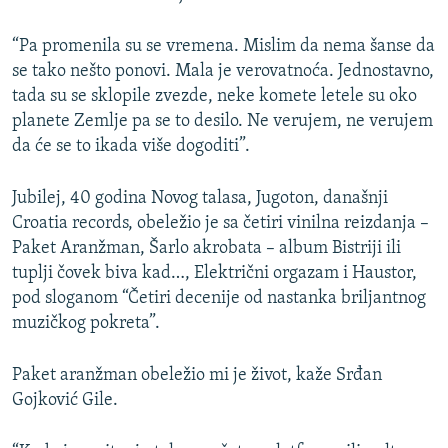
“Pa promenila su se vremena. Mislim da nema šanse da
se tako nešto ponovi. Mala je verovatnoća. Jednostavno,
tada su se sklopile zvezde, neke komete letele su oko
planete Zemlje pa se to desilo. Ne verujem, ne verujem
da će se to ikada više dogoditi”.
Jubilej, 40 godina Novog talasa, Jugoton, današnji
Croatia records, obeležio je sa četiri vinilna reizdanja –
Paket Aranžman, Šarlo akrobata – album Bistriji ili
tuplji čovek biva kad…, Električni orgazam i Haustor,
pod sloganom “Četiri decenije od nastanka briljantnog
muzičkog pokreta”.
Paket aranžman obeležio mi je život, kaže Srđan
Gojković Gile.