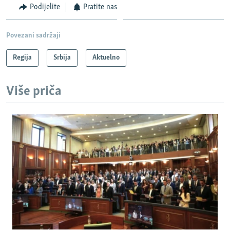
Podijelite
Pratite nas
Povezani sadržaji
Regija
Srbija
Aktuelno
Više priča