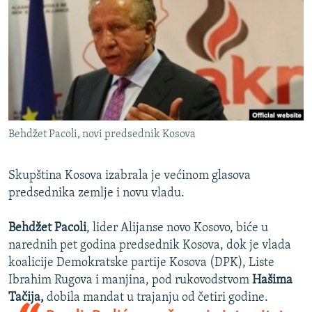
ISPRIČAJ MI
DNEVNO@RSE
SPECIJALI RSE
VIŠE OD NASLOVA
PRATITE NAS
GENOCID U SREBRENICI
Behdžet Pacoli, novi predsednik Kosova
POPLAVE I KLIZIŠTA U BIH 2024.
TV LIBERTY
Sve RFE/RL stranice
Skupština Kosova izabrala je većinom glasova
POST SCRIPTUM
predsednika zemlje i novu vladu.
MOJA EVROPA
Behdžet Pacoli
, lider Alijanse novo Kosovo, biće u
TRI DECENIJE OD RATA U BIH
narednih pet godina predsednik Kosova, dok je vlada
koalicije Demokratske partije Kosova (DPK), Liste
SVE KARTE DEJTONA
Ibrahim Rugova i manjina, pod rukovodstvom
Hašima
NASTANAK I RASPAD JUGOSLAVIJE
Tačija,
dobila mandat u trajanju od četiri godine.