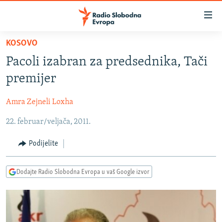
Dostupni
linkovi
Pređite
KOSOVO
na
VIJESTI
Pacoli izabran za predsednika, Tači
glavni
BOSNA I HERCEGOVINA
sadržaj
premijer
SRBIJA
Pređite
na
Amra Zejneli Loxha
KOSOVO
glavnu
22. februar/veljača, 2011.
CRNA GORA
navigaciju
Pređite
VIZUELNO
Podijelite
na
PODCASTI
VIDEO
pretragu
Dodajte Radio Slobodna Evropa u vaš Google izvor
RAT U UKRAJINI
FOTOGALERIJE
KINA NA BALKANU
INFOGRAFIKE
RSE PRIČE IZ SVIJETA