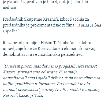
je glasalo 62, protiv ih je bilo 4, dok je jedan bio
uzdržan.
Predsednik Skupštine Krasnići, izbor Pacolija za
predsednika je prokomentarisao rečima:
„Pauza je bila
uspešna“
.
Reizabrani premijer, Hašim Tači, obećao je dobro
upravljanje koje će Kosovu doneti ekonomski razvoj,
demokratizaciju i evroatlantsku perspektivu.
“U našem prvom mandatu smo proglasili nezavisnost
Kosova, priznati smo od strane 75 zemalja,
konsolidovali smo i ojačali državu, sada nastavljamo sa
daljim političkim reformama. Prvi mandat je bio
mandat nezavisnosti, a drugi će biti mandat evropskog
Kosova”,
kazao je Tači.