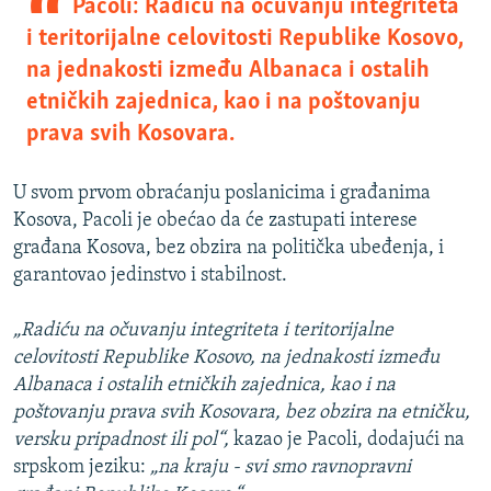
Pacoli: Radiću na očuvanju integriteta
i teritorijalne celovitosti Republike Kosovo,
na jednakosti između Albanaca i ostalih
etničkih zajednica, kao i na poštovanju
prava svih Kosovara.
U svom prvom obraćanju poslanicima i građanima
Kosova, Pacoli je obećao da će zastupati interese
građana Kosova, bez obzira na politička ubeđenja, i
garantovao jedinstvo i stabilnost.
„Radiću na očuvanju integriteta i teritorijalne
celovitosti Republike Kosovo, na jednakosti između
Albanaca i ostalih etničkih zajednica, kao i na
poštovanju prava svih Kosovara, bez obzira na etničku,
versku pripadnost ili pol“,
kazao je Pacoli, dodajući na
srpskom jeziku:
„na kraju - svi smo ravnopravni