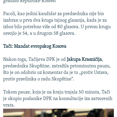
građani Republike Kosovo.“
Pacoli, kao jedini kandidat za predsednika nije bio
izabran u prva dva kruga tajnog glasanja, kada je za
izbor bilo potrebno više od 80 glasova. U prvom krugu
osvojio je 54, a u drugom 58 glasova.
Tači: Mandat evropskog Kosova
Nakon toga, Tačijeva DPK je od
Jakupa Krasnićija
,
predsednika Skupštine, zatražila petominutnu pauzu,
što je on odobrio uz komentar da je to „protiv Ustava,
protiv pravilnika o radu Skupštine“.
Tokom pauze, koja je na kraju trajala 50 minuta, Tači
je okupio poslanike DPK na konsultacije iza zatvorenih
vrata.