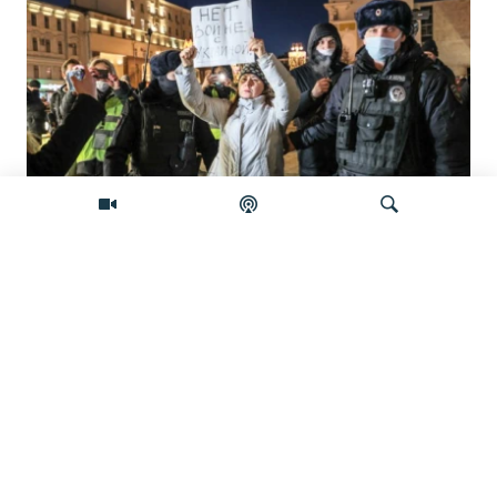
'Građanska smrt': Kremlj državljanstvo
koristi kao oružje protiv prognanih Rusa
Pretraživač