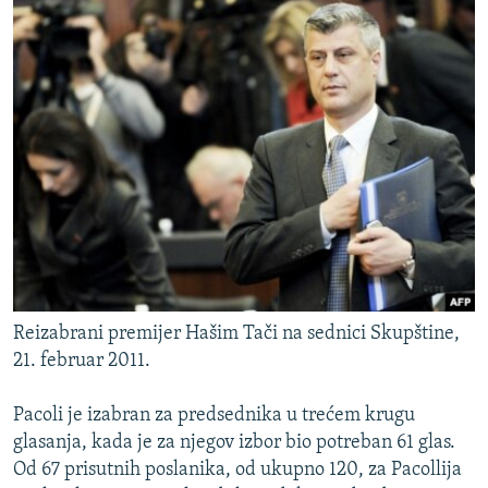
Reizabrani premijer Hašim Tači na sednici Skupštine,
21. februar 2011.
Pacoli je izabran za predsednika u trećem krugu
glasanja, kada je za njegov izbor bio potreban 61 glas.
Od 67 prisutnih poslanika, od ukupno 120, za Pacollija