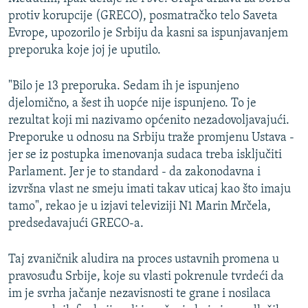
protiv korupcije (GRECO), posmatračko telo Saveta
Evrope, upozorilo je Srbiju da kasni sa ispunjavanjem
preporuka koje joj je uputilo.
"Bilo je 13 preporuka. Sedam ih je ispunjeno
djelomično, a šest ih uopće nije ispunjeno. To je
rezultat koji mi nazivamo općenito nezadovoljavajući.
Preporuke u odnosu na Srbiju traže promjenu Ustava -
jer se iz postupka imenovanja sudaca treba isključiti
Parlament. Jer je to standard - da zakonodavna i
izvršna vlast ne smeju imati takav uticaj kao što imaju
tamo", rekao je u izjavi televiziji N1 Marin Mrčela,
predsedavajući GRECO-a.
Taj zvaničnik aludira na proces ustavnih promena u
pravosuđu Srbije, koje su vlasti pokrenule tvrdeći da
im je svrha jačanje nezavisnosti te grane i nosilaca