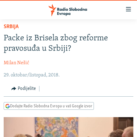
Dostupni
linkovi
Pređite
SRBIJA
na
VIJESTI
Packe iz Brisela zbog reforme
glavni
BOSNA I HERCEGOVINA
sadržaj
pravosuđa u Srbiji?
SRBIJA
Pređite
na
Milan Nešić
KOSOVO
glavnu
29. oktobar/listopad, 2018.
CRNA GORA
navigaciju
Pređite
VIZUELNO
Podijelite
na
PODCASTI
VIDEO
pretragu
Dodajte Radio Slobodna Evropa u vaš Google izvor
RAT U UKRAJINI
FOTOGALERIJE
KINA NA BALKANU
INFOGRAFIKE
RSE PRIČE IZ SVIJETA