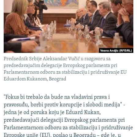
ISPRIČAJ MI
DNEVNO@RSE
SPECIJALI RSE
VIŠE OD NASLOVA
PRATITE NAS
GENOCID U SREBRENICI
Predsednik Srbije Aleksandar Vučić u razgovoru sa
POPLAVE I KLIZIŠTA U BIH 2024.
predsedavajućim delegacije Evropskog parlamenta pri
TV LIBERTY
Sve RFE/RL stranice
Parlamentarnom odboru za stabilizaciju i pridruživanje EU
Eduardom Kukanom, Beograd
POST SCRIPTUM
MOJA EVROPA
"Fokus bi trebalo da bude na vladavini prava i
pravosuđu, borbi protiv korupcije i slobodi medija" -
TRI DECENIJE OD RATA U BIH
jedna je od poruka koju je Eduard Kukan,
SVE KARTE DEJTONA
predsedavajući delegaciji Evropskog parlamenta pri
NASTANAK I RASPAD JUGOSLAVIJE
Parlamentarnom odboru za stabilizaciju i pridruživanje
Evropske unije (EU), poslao u Beogradu – gde je, u