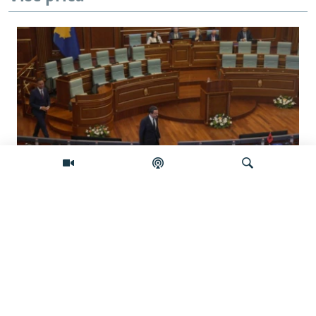
Koliko je izgledan sporazum sa
Samoopredjeljenjem?
Pretraživač