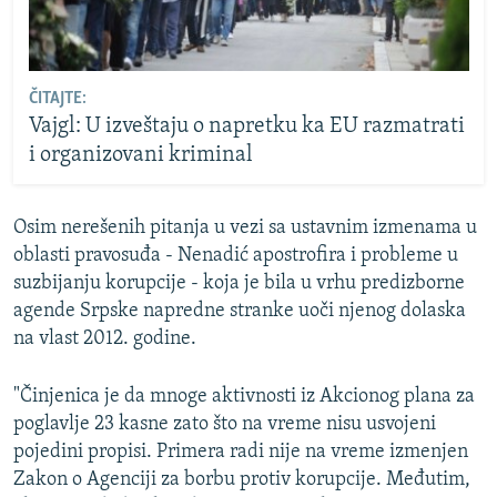
ČITAJTE:
Vajgl: U izveštaju o napretku ka EU razmatrati
i organizovani kriminal
Osim nerešenih pitanja u vezi sa ustavnim izmenama u
oblasti pravosuđa - Nenadić apostrofira i probleme u
suzbijanju korupcije - koja je bila u vrhu predizborne
agende Srpske napredne stranke uoči njenog dolaska
na vlast 2012. godine.
"Činjenica je da mnoge aktivnosti iz Akcionog plana za
poglavlje 23 kasne zato što na vreme nisu usvojeni
pojedini propisi. Primera radi nije na vreme izmenjen
Zakon o Agenciji za borbu protiv korupcije. Međutim,