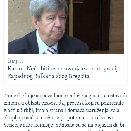
ČITAJTE:
Kukan: Neće biti usporavanja evrointegracije
Zapadnog Balkana zbog Bregzita
Zamerke koje su povodom predloženog nacrta ustavnih
izmena u oblasti pravosuđa, procesa koji su pokrenule
vlasti u Srbiji, imala strana i domaća udruženja koja
okupljaju sudije i tužioce pa potom i sami članovi
Venecijanske komisije, odnosila su se na bojazan da bi