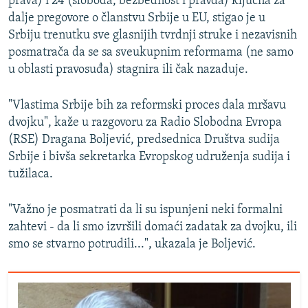
prava) i 24 (sloboda, bezbednost i pravda) ključna za
dalje pregovore o članstvu Srbije u EU, stigao je u
Srbiju trenutku sve glasnijih tvrdnji struke i nezavisnih
posmatrača da se sa sveukupnim reformama (ne samo
u oblasti pravosuđa) stagnira ili čak nazaduje.
"Vlastima Srbije bih za reformski proces dala mršavu
dvojku", kaže u razgovoru za Radio Slobodna Evropa
(RSE) Dragana Boljević, predsednica Društva sudija
Srbije i bivša sekretarka Evropskog udruženja sudija i
tužilaca.
"Važno je posmatrati da li su ispunjeni neki formalni
zahtevi - da li smo izvršili domaći zadatak za dvojku, ili
smo se stvarno potrudili...", ukazala je Boljević.