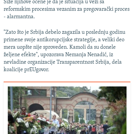
Siže njihove ocene je da je situacija u vezi sa
reformskim procesima vezanim za pregovarački proces
- alarmantna.
"Zato što je Srbija debelo zagazila u poslednju godinu
primene svoje antikorupcijske strategije, a veliki deo
mera uopšte nije sproveden. Kamoli da su donele
željene efekte", upozorava Nemanja Nenadić, iz
nevladine organizacije Transparentnost Srbija, dela
koalicije prEUgovor.