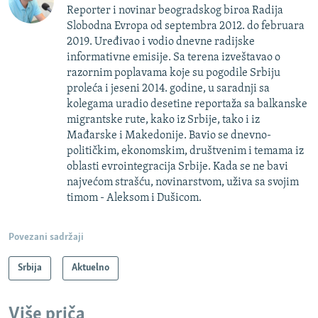
Reporter i novinar beogradskog biroa Radija
Slobodna Evropa od septembra 2012. do februara
2019. Uređivao i vodio dnevne radijske
informativne emisije. Sa terena izveštavao o
razornim poplavama koje su pogodile Srbiju
proleća i jeseni 2014. godine, u saradnji sa
kolegama uradio desetine reportaža sa balkanske
migrantske rute, kako iz Srbije, tako i iz
Mađarske i Makedonije. Bavio se dnevno-
političkim, ekonomskim, društvenim i temama iz
oblasti evrointegracija Srbije. Kada se ne bavi
najvećom strašću, novinarstvom, uživa sa svojim
timom - Aleksom i Dušicom.
Povezani sadržaji
Srbija
Aktuelno
Više priča