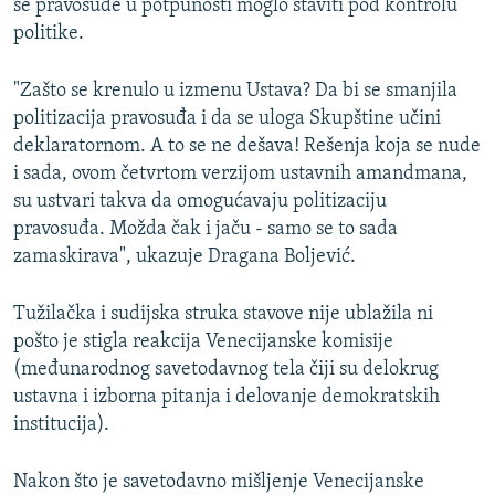
se pravosuđe u potpunosti moglo staviti pod kontrolu
politike.
"Zašto se krenulo u izmenu Ustava? Da bi se smanjila
politizacija pravosuđa i da se uloga Skupštine učini
deklaratornom. A to se ne dešava! Rešenja koja se nude
i sada, ovom četvrtom verzijom ustavnih amandmana,
su ustvari takva da omogućavaju politizaciju
pravosuđa. Možda čak i jaču - samo se to sada
zamaskirava", ukazuje Dragana Boljević.
Tužilačka i sudijska struka stavove nije ublažila ni
pošto je stigla reakcija Venecijanske komisije
(međunarodnog savetodavnog tela čiji su delokrug
ustavna i izborna pitanja i delovanje demokratskih
institucija).
Nakon što je savetodavno mišljenje Venecijanske