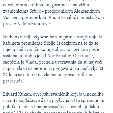
odvojenim susretima, razgovarao sa najvišim
zvaničnicima Srbije - predsednikom Aleksandrom
Vučićem, premijerkom Anom Brnabić i ministarkom
pravde Nelom Kuburović.
Najkonkretniji odgovor, barem prema saopštenju iz
kabineta premijerke Srbije (s obzirom na to da se
nijedan od zvaničnika nije obraćao novinara posle
sastanaka) dobio je od Ane Brnabić. Ona mu je,
saopštila je Vlada, prenela uveravanja da su najveći
napori vlasti usmereni na pregovaračka poglavlja 23 i
24 koja se odnose na vladavinu prava i reformu
pravosuđa.
Eduard Kukan, evropski zvaničnik koji je u nekoliko
navrata naglašavao da su poglavlja 23 (o sprovođenju
politika u oblastima pravosuđa i osnovnih ljudskih