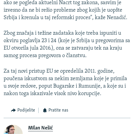
ako se pogleda aktuelni Nacrt tog zakona, sasvim je
izvesno da ne bi rešio probleme zbog kojih je uopšte
Srbija i krenula u taj reformski proces", kaže Nenadić.
Zbog značaja i težine zadataka koje treba ispuniti u
okviru poglavlja 23 i 24 (koje je Srbija u pregovorima sa
EU otvorila jula 2016.), ona se zatvaraju tek na kraju
samog procesa pregovora o članstvu.
Za taj novi pristup EU se opredelila 2011. godine,
poučena iskustvom sa nekim zemljama koje je primila
u svoje redove, poput Bugarske i Rumunije, a koje su i
nakon toga iskazivale visok nivo korupcije.
Podijelite
Pratite nas
Milan Nešić