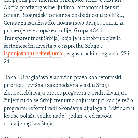
okupljena pod imenom prEUgovor (čine je ASTRA -
Akcija protiv trgovine ljudima, Autonomni ženski
centar, Beogradski centar za bezbednosnu politiku,
Centar za istraživačko novinarstvo Srbije, Centar za
primenjene evropske studije, Grupa 484 i
Transparentnost Srbija) koja je u oktobru objavila
šestomesečni izveštaja o napretku Srbije u
ispunjavanju kriterijuma
pregovaračkih poglavlja 23 i
24.
"Iako EU naglašava vladavinu prava kao reformski
prioritet, izvršna i zakonodavna vlast u Srbiji
zloupotrebljavaju proces pregovora o pridruživanju i
činjenicu da se Srbiji trenutno daju ustupci kad je reč o
programu reformi radi okončanja dijaloga s Prištinom u
koji se polažu velike nade", jedan je od navoda
objavljenog izveštaja.