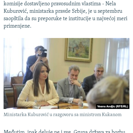
komisije dostavljeno pravosudnim vlastima - Nela
Kuburović, ministarka pravde Srbije, je u septembru
saopštila da su preporuke te institucije u najvećoj meri
primenjene.
Ministarka Kuburović u razgovoru sa ministrom Kukanom
Međutim, ipak deluje ne i sve. Grupa država za borbu