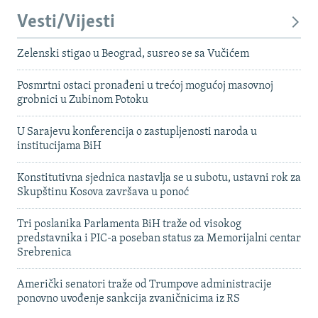
Vesti/Vijesti
Zelenski stigao u Beograd, susreo se sa Vučićem
Posmrtni ostaci pronađeni u trećoj mogućoj masovnoj
grobnici u Zubinom Potoku
U Sarajevu konferencija o zastupljenosti naroda u
institucijama BiH
Konstitutivna sjednica nastavlja se u subotu, ustavni rok za
Skupštinu Kosova završava u ponoć
Tri poslanika Parlamenta BiH traže od visokog
predstavnika i PIC-a poseban status za Memorijalni centar
Srebrenica
Američki senatori traže od Trumpove administracije
ponovno uvođenje sankcija zvaničnicima iz RS