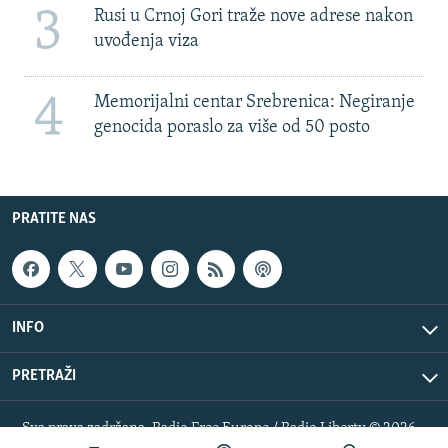
3
Rusi u Crnoj Gori traže nove adrese nakon
uvođenja viza
4
Memorijalni centar Srebrenica: Negiranje
genocida poraslo za više od 50 posto
PRATITE NAS
INFO
PRETRAŽI
Sva prava zadržana. Radio Free Europe / Radio Liberty © 2026