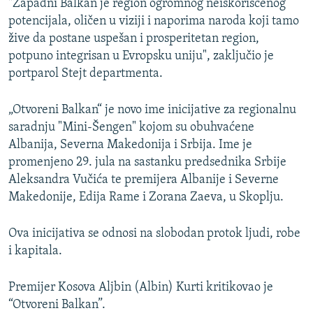
"Zapadni Balkan je region ogromnog neiskorišćenog
potencijala, oličen u viziji i naporima naroda koji tamo
žive da postane uspešan i prosperitetan region,
potpuno integrisan u Evropsku uniju", zaključio je
portparol Stejt departmenta.
„Otvoreni Balkan“ je novo ime inicijative za regionalnu
saradnju "Mini-Šengen" kojom su obuhvaćene
Albanija, Severna Makedonija i Srbija. Ime je
promenjeno 29. jula na sastanku predsednika Srbije
Aleksandra Vučića te premijera Albanije i Severne
Makedonije, Edija Rame i Zorana Zaeva, u Skoplju.
Ova inicijativa se odnosi na slobodan protok ljudi, robe
i kapitala.
Premijer Kosova Aljbin (Albin) Kurti kritikovao je
“Otvoreni Balkan”.