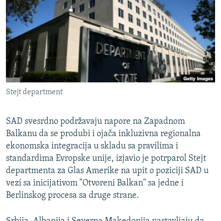
ISPRIČAJ MI
DNEVNO@RSE
SPECIJALI RSE
VIŠE OD NASLOVA
PRATITE NAS
GENOCID U SREBRENICI
Stejt department
POPLAVE I KLIZIŠTA U BIH 2024.
TV LIBERTY
Sve RFE/RL stranice
SAD svesrdno podržavaju napore na Zapadnom
Balkanu da se produbi i ojača inkluzivna regionalna
POST SCRIPTUM
ekonomska integracija u skladu sa pravilima i
MOJA EVROPA
standardima Evropske unije, izjavio je potrparol Stejt
TRI DECENIJE OD RATA U BIH
departmenta za Glas Amerike na upit o poziciji SAD u
vezi sa inicijativom "Otvoreni Balkan" sa jedne i
SVE KARTE DEJTONA
Berlinskog procesa sa druge strane.
NASTANAK I RASPAD JUGOSLAVIJE