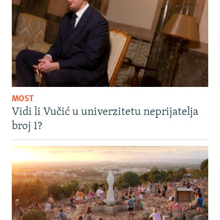
MOST
Vidi li Vučić u univerzitetu neprijatelja
broj 1?