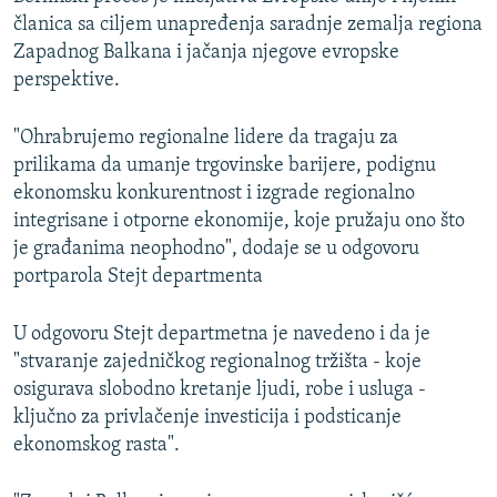
članica sa ciljem unapređenja saradnje zemalja regiona
Zapadnog Balkana i jačanja njegove evropske
perspektive.
"Ohrabrujemo regionalne lidere da tragaju za
prilikama da umanje trgovinske barijere, podignu
ekonomsku konkurentnost i izgrade regionalno
integrisane i otporne ekonomije, koje pružaju ono što
je građanima neophodno", dodaje se u odgovoru
portparola Stejt departmenta
U odgovoru Stejt departmetna je navedeno i da je
"stvaranje zajedničkog regionalnog tržišta - koje
osigurava slobodno kretanje ljudi, robe i usluga -
ključno za privlačenje investicija i podsticanje
ekonomskog rasta".