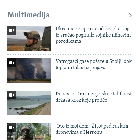
Multimedija
Ukrajina se oprašta od čovjeka koji
je vraćao poginule vojnike njihovim
porodicama
Vatrogasci gase požare u Srbiji, dok
toplotni talas ne jenjava
Dunav testira energetsku stabilnost
država kroz koje protiče
'Ovo je moj dom': Život pod ruskim
dronovima u Hersonu