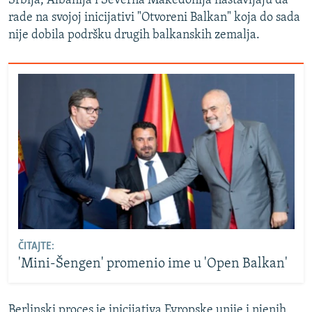
Srbija, Albanija i Severna Makedonija nastavljaju da
rade na svojoj inicijativi "Otvoreni Balkan" koja do sada
nije dobila podršku drugih balkanskih zemalja.
ČITAJTE:
'Mini-Šengen' promenio ime u 'Open Balkan'
Berlinski proces je inicijativa Evropske unije i njenih