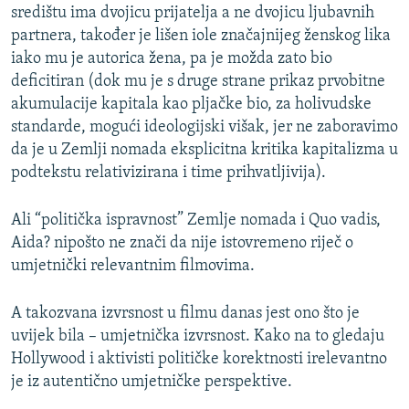
središtu ima dvojicu prijatelja a ne dvojicu ljubavnih
partnera, također je lišen iole značajnijeg ženskog lika
iako mu je autorica žena, pa je možda zato bio
deficitiran (dok mu je s druge strane prikaz prvobitne
akumulacije kapitala kao pljačke bio, za holivudske
standarde, mogući ideologijski višak, jer ne zaboravimo
da je u Zemlji nomada eksplicitna kritika kapitalizma u
podtekstu relativizirana i time prihvatljivija).
Ali “politička ispravnost” Zemlje nomada i Quo vadis,
Aida? nipošto ne znači da nije istovremeno riječ o
umjetnički relevantnim filmovima.
A takozvana izvrsnost u filmu danas jest ono što je
uvijek bila – umjetnička izvrsnost. Kako na to gledaju
Hollywood i aktivisti političke korektnosti irelevantno
je iz autentično umjetničke perspektive.