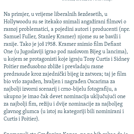
Na primjer, u vrijeme liberalnih šezdesetih, u
Hollywoodu su se itekako snimali angažirani filmovi o
rasnoj problematici, a pojedini autori i producenti (npr.
Samuel Fuller, Stanley Kramer) njome su se bavili i
ranije. Tako je još 1958. Kramer snimio film Defiant
One (u Jugoslaviji igrao pod naslovom Bijeg u lancima),
u kojem se protagonisti koje igraju Tony Curtis i Sidney
Poitier međusobno zbliže i prevladaju rasne
predrasude kroz zajednički bijeg iz zatvora; taj je film
bio vrlo zapažen, hvaljen i nagrađen Oscarima za
najbolji izvorni scenarij i crno-bijelu fotografiju, a
ukupno je imao čak devet nominacija uključujući one
za najbolji fim, režiju i dvije nominacije za najboljeg
glavnog glumca (u istoj su kategoriji bili nominirani i
Curtis i Poitier).