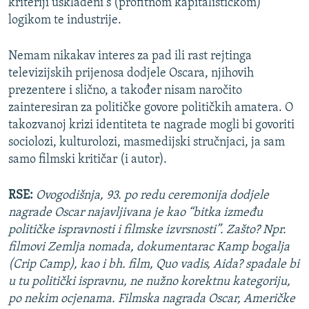
kriteriji usklađeni s (profitnom kapitalističkom)
logikom te industrije.
Nemam nikakav interes za pad ili rast rejtinga
televizijskih prijenosa dodjele Oscara, njihovih
prezentere i slično, a također nisam naročito
zainteresiran za političke govore političkih amatera. O
takozvanoj krizi identiteta te nagrade mogli bi govoriti
sociolozi, kulturolozi, masmedijski stručnjaci, ja sam
samo filmski kritičar (i autor).
RSE:
Ovogodišnja, 93. po redu ceremonija dodjele
nagrade Oscar najavljivana je kao “bitka između
političke ispravnosti i filmske izvrsnosti”. Zašto? Npr.
filmovi Zemlja nomada, dokumentarac Kamp bogalja
(Crip Camp), kao i bh. film, Quo vadis, Aida? spadale bi
u tu politički ispravnu, ne nužno korektnu kategoriju,
po nekim ocjenama. Filmska nagrada Oscar, Američke