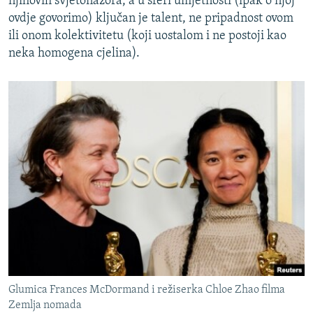
njihovih svjetonazora, a u sferi umjetnosti (ipak o njoj
ovdje govorimo) ključan je talent, ne pripadnost ovom
ili onom kolektivitetu (koji uostalom i ne postoji kao
neka homogena cjelina).
Glumica Frances McDormand i režiserka Chloe Zhao filma
Zemlja nomada