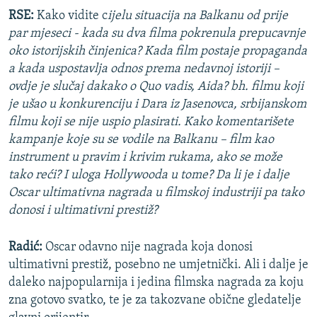
RSE:
Kako vidite c
ijelu situacija na Balkanu od prije
par mjeseci - kada su dva filma pokrenula prepucavnje
oko istorijskih činjenica? Kada film postaje propaganda
a kada uspostavlja odnos prema nedavnoj istoriji –
ovdje je slučaj dakako o Quo vadis, Aida? bh. filmu koji
je ušao u konkurenciju i Dara iz Jasenovca, srbijanskom
filmu koji se nije uspio plasirati. Kako komentarišete
kampanje koje su se vodile na Balkanu – film kao
instrument u pravim i krivim rukama, ako se može
tako reći? I uloga Hollywooda u tome? Da li je i dalje
Oscar ultimativna nagrada u filmskoj industriji pa tako
donosi i ultimativni prestiž?
Radić:
Oscar odavno nije nagrada koja donosi
ultimativni prestiž, posebno ne umjetnički. Ali i dalje je
daleko najpopularnija i jedina filmska nagrada za koju
zna gotovo svatko, te je za takozvane obične gledatelje