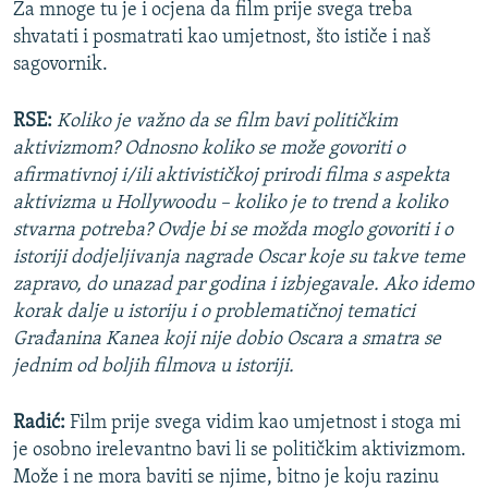
Za mnoge tu je i ocjena da film prije svega treba
shvatati i posmatrati kao umjetnost, što ističe i naš
sagovornik.
RSE:
Koliko je važno da se film bavi političkim
aktivizmom? Odnosno koliko se može govoriti o
afirmativnoj i/ili aktivističkoj prirodi filma s aspekta
aktivizma u Hollywoodu – koliko je to trend a koliko
stvarna potreba? Ovdje bi se možda moglo govoriti i o
istoriji dodjeljivanja nagrade Oscar koje su takve teme
zapravo, do unazad par godina i izbjegavale. Ako idemo
korak dalje u istoriju i o problematičnoj tematici
Građanina Kanea koji nije dobio Oscara a smatra se
jednim od boljih filmova u istoriji.
Radić:
Film prije svega vidim kao umjetnost i stoga mi
je osobno irelevantno bavi li se političkim aktivizmom.
Može i ne mora baviti se njime, bitno je koju razinu