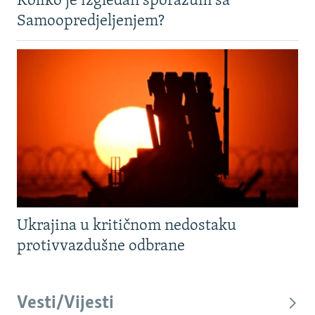
Koliko je izgledan sporazum sa
Samoopredjeljenjem?
Ukrajina u kritičnom nedostaku
protivvazdušne odbrane
Vesti/Vijesti