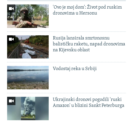
'Ovo je moj dom': Život pod ruskim
dronovima u Hersonu
Rusija lansirala smrtonosnu
balističku raketu, napad dronovima
na Kijevsku oblast
Vodostaj reka u Srbiji
Ukrajinski dronovi pogodili 'ruski
Amazon' u blizini Sankt Peterburga