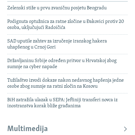
Zelenski stiže u prvu zvaničnu posjetu Beogradu
Podignuta optužnica za ratne zločine u Đakovici protiv 20
osoba, uključujući Radoičića
SAD uputile zahtev za izručenje iranskog hakera
uhapšenog u Crnoj Gori
Državljaninu Srbije određen pritvor u Hrvatskoj zbog
sumnje na cyber napade
Tužilaštvo izvodi dokaze nakon nedavnog hapšenja jedne
osobe zbog sumnje na ratni zločin na Kosovu
BiH zatražila ulazak u SEPA: Jeftiniji transferi novca iz
inostranstva korak bliže građanima
Multimedija