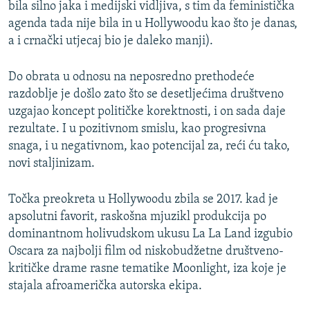
bila silno jaka i medijski vidljiva, s tim da feministička
agenda tada nije bila in u Hollywoodu kao što je danas,
a i crnački utjecaj bio je daleko manji).
Do obrata u odnosu na neposredno prethodeće
razdoblje je došlo zato što se desetljećima društveno
uzgajao koncept političke korektnosti, i on sada daje
rezultate. I u pozitivnom smislu, kao progresivna
snaga, i u negativnom, kao potencijal za, reći ću tako,
novi staljinizam.
Točka preokreta u Hollywoodu zbila se 2017. kad je
apsolutni favorit, raskošna mjuzikl produkcija po
dominantnom holivudskom ukusu La La Land izgubio
Oscara za najbolji film od niskobudžetne društveno-
kritičke drame rasne tematike Moonlight, iza koje je
stajala afroamerička autorska ekipa.