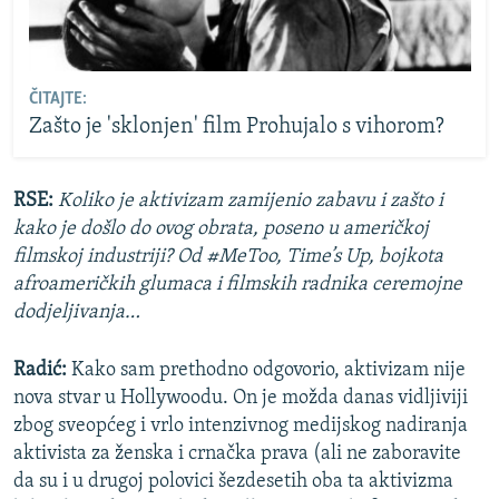
ČITAJTE:
Zašto je 'sklonjen' film Prohujalo s vihorom?
RSE:
Koliko je aktivizam zamijenio zabavu i zašto i
kako je došlo do ovog obrata, poseno u američkoj
filmskoj industriji? Od #MeToo, Time’s Up, bojkota
afroameričkih glumaca i filmskih radnika ceremojne
dodjeljivanja…
Radić:
Kako sam prethodno odgovorio, aktivizam nije
nova stvar u Hollywoodu. On je možda danas vidljiviji
zbog sveopćeg i vrlo intenzivnog medijskog nadiranja
aktivista za ženska i crnačka prava (ali ne zaboravite
da su i u drugoj polovici šezdesetih oba ta aktivizma