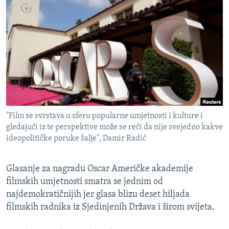
ISPRIČAJ MI
DNEVNO@RSE
SPECIJALI RSE
VIŠE OD NASLOVA
PRATITE NAS
GENOCID U SREBRENICI
POPLAVE I KLIZIŠTA U BIH 2024.
"Film se svrstava u sferu popularne umjetnosti i kulture i
TV LIBERTY
Sve RFE/RL stranice
gledajući iz te perspektive može se reći da nije svejedno kakve
POST SCRIPTUM
ideopolitičke poruke šalje", Damir Radić
MOJA EVROPA
Glasanje za nagradu Oscar Američke akademije
TRI DECENIJE OD RATA U BIH
filmskih umjetnosti smatra se jednim od
SVE KARTE DEJTONA
najdemokratičnijih jer glasa blizu deset hiljada
filmskih radnika iz Sjedinjenih Država i širom svijeta.
NASTANAK I RASPAD JUGOSLAVIJE