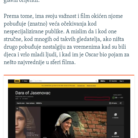
glavni orijentir.
Prema tome, ima svoju važnost i film okićen njome
pobuđuje (znatno) veća očekivanja kod
nespecijalizirane publike. A mislim da i kod one
stručne, kod mnogih od takvih gledatelja, ako ništa
drugo pobuđuje nostalgiju za vremenima kad su bili
djeca i vrlo mladi ljudi, i kad im je Oscar bio pojam za
nešto najvrednije u sferi filma.