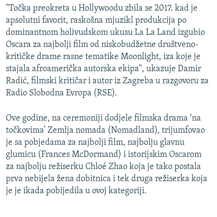
"Točka preokreta u Hollywoodu zbila se 2017. kad je
apsolutni favorit, raskošna mjuzikl produkcija po
dominantnom holivudskom ukusu La La Land izgubio
Oscara za najbolji film od niskobudžetne društveno-
kritičke drame rasne tematike Moonlight, iza koje je
stajala afroamerička autorska ekipa", ukazuje Damir
Radić, filmski kritičar i autor iz Zagreba u razgovoru za
Radio Slobodna Evropa (RSE).
Ove godine, na ceremoniji dodjele filmska drama ‘na
točkovima’ Zemlja nomada (Nomadland), trijumfovao
je sa pobjedama za najbolji film, najbolju glavnu
glumicu (Frances McDormand) i istorijskim Oscarom
za najbolju režiserku Chloé Zhao koja je tako postala
prva nebijela žena dobitnica i tek druga režiserka koja
je je ikada pobijedila u ovoj kategoriji.