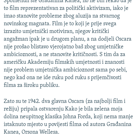
Spomenuli ste Građanina Kanea, no ne bih rekao da je
to film reprezentativan za politički aktivizam, iako je
imao stanovite probleme zbog aluzija na stvarnog
novinskog magnata. Film je to koji je prije svega
izrazito umjetnički motiviran, njegov kritički
angažman ipak je u drugom planu, a na dodjeli Oscara
nije prošao blistavo vjerojatno baš zbog umjetničke
ambicioznosti, a ne stanovite kritičnosti. S tim da za
američku Akademiju filmskih umjetnosti i znanosti
nije problem umjetnička ambicioznost sama po sebi,
nego kad ona ne ide ruku pod ruku s prijemčivosti
filma za široku publiku.
Zato su te 1942. dva glavna Oscara (za najbolji film i
režiju) pripala ostvarenju Kako je bila zelena moja
dolina neupitnog klasika Johna Forda, koji nema manje
istaknuto mjesto u povijesti filma od autora Građanina
Kanea, Orsona Wellesa.