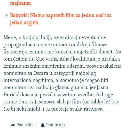
majkama
Bajrović: Nismo napravili film za jednu noć i za
jedan uspjeh
Mene, u krajnjoj liniji, ne zanimaju eventualne
propagandne namjere autora i onih koji filmove
financiraju, zanima me konačni umjetnički domet. Na
tom čistom tlu Quo vadis, Adia? kvalitetan je uradak s
iznimno snažnim emotivnim udarom, posve zasluženo
nominiran za Oscara u kategoriji najboljeg
internacionalnog filma, a komotno je mogao biti
nominiran i za najbolju glavnu glumicu jer Jasna
Đuričić doista je pružila izuzetnu izvedbu. S druge
strane Dara iz Jasenovca slab je film (ne toliko loš kao
što bi neki htjeli), i tu prestaje svaka rasprava.
Podijelite
Pratite nas