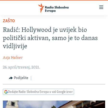
Dostupni
linkovi
Pređite
ZAŠTO
na
VIJESTI
Radić: Hollywood je uvijek bio
glavni
BOSNA I HERCEGOVINA
sadržaj
politički aktivan, samo je to danas
SRBIJA
Pređite
vidljivije
na
KOSOVO
glavnu
Asja Hafner
CRNA GORA
navigaciju
Pređite
26. april/travanj, 2021.
VIZUELNO
na
PODCASTI
VIDEO
Podijelite
pretragu
RAT U UKRAJINI
FOTOGALERIJE
Dodajte Radio Slobodna Evropa u vaš Google izvor
KINA NA BALKANU
INFOGRAFIKE
RSE PRIČE IZ SVIJETA