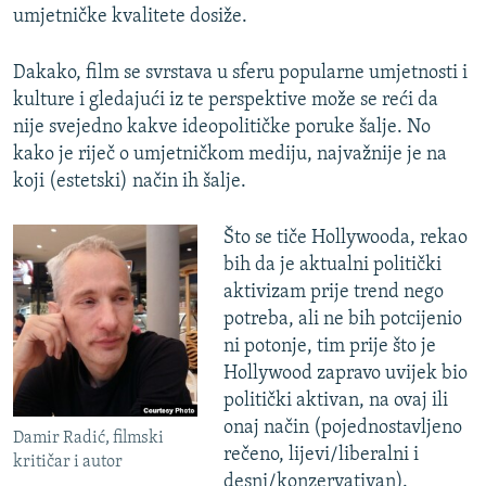
umjetničke kvalitete dosiže.
Dakako, film se svrstava u sferu popularne umjetnosti i
kulture i gledajući iz te perspektive može se reći da
nije svejedno kakve ideopolitičke poruke šalje. No
kako je riječ o umjetničkom mediju, najvažnije je na
koji (estetski) način ih šalje.
Što se tiče Hollywooda, rekao
bih da je aktualni politički
aktivizam prije trend nego
potreba, ali ne bih potcijenio
ni potonje, tim prije što je
Hollywood zapravo uvijek bio
politički aktivan, na ovaj ili
onaj način (pojednostavljeno
Damir Radić, filmski
rečeno, lijevi/liberalni i
kritičar i autor
desni/konzervativan).