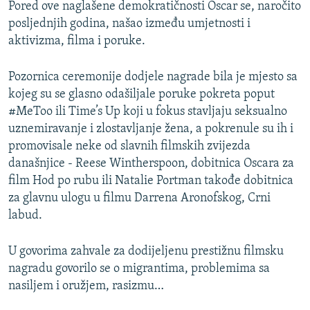
Pored ove naglašene demokratičnosti Oscar se, naročito
posljednjih godina, našao između umjetnosti i
aktivizma, filma i poruke.
Pozornica ceremonije dodjele nagrade bila je mjesto sa
kojeg su se glasno odašiljale poruke pokreta poput
#MeToo ili Time’s Up koji u fokus stavljaju seksualno
uznemiravanje i zlostavljanje žena, a pokrenule su ih i
promovisale neke od slavnih filmskih zvijezda
današnjice - Reese Wintherspoon, dobitnica Oscara za
film Hod po rubu ili Natalie Portman takođe dobitnica
za glavnu ulogu u filmu Darrena Aronofskog, Crni
labud.
U govorima zahvale za dodijeljenu prestižnu filmsku
nagradu govorilo se o migrantima, problemima sa
nasiljem i oružjem, rasizmu…