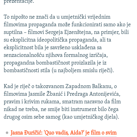
prezentacije.
To nipošto ne znači da u umjetnički vrijednim
filmovima propaganda može funkcionirati samo ako je
suptilna – filmovi Sergeja Ejzenštejna, na primjer, bili
su eksplicitna ideopolitička propaganda, ali ta
eksplicitnost bila je savršeno usklađena sa
senzacionalnošću njihova formalnog izričaja,
propagandna bombastičnost proizlazila je iz
bombastičnosti stila (u najboljem smislu riječi).
Kad je riječ o takozvanom Zapadnom Balkanu, o
filmovima Jasmile Žbanić i Predraga Antonijevića,
pravim i krivim rukama, smatram naravno da film
nikad ne treba, ne smije biti instrument bilo čega
drugog osim sebe samog (kao umjetničkog djela).
Jasna Đuričić: 'Quo vadis, Aida?' je film o svim