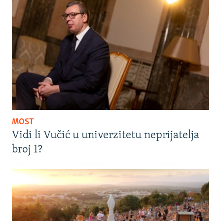
MOST
Vidi li Vučić u univerzitetu neprijatelja
broj 1?