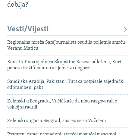
dobija?
Vesti/Vijesti
Regionalna mreža SafeJournalists osudila prijetnje smrću
Veranu Matiću
Konstitutivna sjednica Skupštine Kosova odložena, Kurti
ponovo traži 'dodatno vrijeme' za dogovor
Saudijska Arabija, Pakistan i Turska potpisale zajednički
odbrambeni pakt
Zelenski u Beogradu, Vučić kaže da nisu razgovarali o
vojnoj saradnji
Zelenski stigao u Beograd, susreo se sa Vučićem
Posmrtni ostaci pronađeni u trećoj mogućoj masovnoj