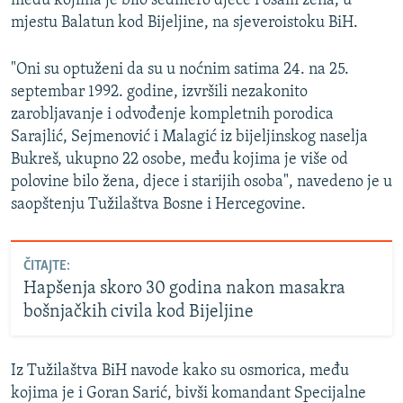
među kojima je bilo sedmero djece i osam žena, u
mjestu Balatun kod Bijeljine, na sjeveroistoku BiH.
"Oni su optuženi da su u noćnim satima 24. na 25.
septembar 1992. godine, izvršili nezakonito
zarobljavanje i odvođenje kompletnih porodica
Sarajlić, Sejmenović i Malagić iz bijeljinskog naselja
Bukreš, ukupno 22 osobe, među kojima je više od
polovine bilo žena, djece i starijih osoba", navedeno je u
saopštenju Tužilaštva Bosne i Hercegovine.
ČITAJTE:
Hapšenja skoro 30 godina nakon masakra
bošnjačkih civila kod Bijeljine
Iz Tužilaštva BiH navode kako su osmorica, među
kojima je i Goran Sarić, bivši komandant Specijalne