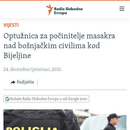
Dostupni
linkovi
Pređite
VIJESTI
na
VIJESTI
Optužnica za počinitelje masakra
glavni
BOSNA I HERCEGOVINA
sadržaj
nad bošnjačkim civilima kod
SRBIJA
Pređite
Bijeljine
na
KOSOVO
glavnu
24. decembar/prosinac, 2021.
CRNA GORA
navigaciju
Pređite
Podijelite
VIZUELNO
na
PODCASTI
VIDEO
pretragu
Dodajte Radio Slobodna Evropa u vaš Google izvor
RAT U UKRAJINI
FOTOGALERIJE
KINA NA BALKANU
INFOGRAFIKE
RSE PRIČE IZ SVIJETA