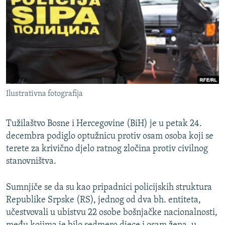
ISPRIČAJ MI
DNEVNO@RSE
SPECIJALI RSE
VIŠE OD NASLOVA
PRATITE NAS
GENOCID U SREBRENICI
Ilustrativna fotografija
POPLAVE I KLIZIŠTA U BIH 2024.
TV LIBERTY
Sve RFE/RL stranice
Tužilaštvo Bosne i Hercegovine (BiH) je u petak 24.
decembra podiglo optužnicu protiv osam osoba koji se
POST SCRIPTUM
terete za krivično djelo ratnog zločina protiv civilnog
MOJA EVROPA
stanovništva.
TRI DECENIJE OD RATA U BIH
Sumnjiče se da su kao pripadnici policijskih struktura
SVE KARTE DEJTONA
Republike Srpske (RS), jednog od dva bh. entiteta,
NASTANAK I RASPAD JUGOSLAVIJE
učestvovali u ubistvu 22 osobe bošnjačke nacionalnosti,