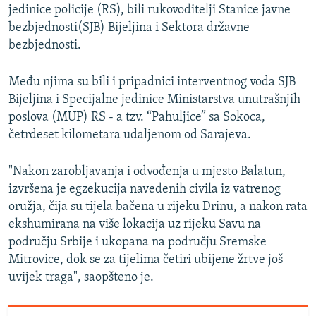
jedinice policije (RS), bili rukovoditelji Stanice javne
bezbjednosti(SJB) Bijeljina i Sektora državne
bezbjednosti.
Među njima su bili i pripadnici interventnog voda SJB
Bijeljina i Specijalne jedinice Ministarstva unutrašnjih
poslova (MUP) RS - a tzv. “Pahuljice” sa Sokoca,
četrdeset kilometara udaljenom od Sarajeva.
"Nakon zarobljavanja i odvođenja u mjesto Balatun,
izvršena je egzekucija navedenih civila iz vatrenog
oružja, čija su tijela bačena u rijeku Drinu, a nakon rata
ekshumirana na više lokacija uz rijeku Savu na
području Srbije i ukopana na području Sremske
Mitrovice, dok se za tijelima četiri ubijene žrtve još
uvijek traga", saopšteno je.