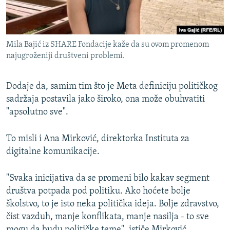
Mila Bajić iz SHARE Fondacije kaže da su ovom promenom
najugroženiji društveni problemi.
Dodaje da, samim tim što je Meta definiciju političkog
sadržaja postavila jako široko, ona može obuhvatiti
"apsolutno sve".
To misli i Ana Mirković, direktorka Instituta za
digitalne komunikacije.
"Svaka inicijativa da se promeni bilo kakav segment
društva potpada pod politiku. Ako hoćete bolje
školstvo, to je isto neka politička ideja. Bolje zdravstvo,
čist vazduh, manje konflikata, manje nasilja - to sve
mogu da budu političke teme", ističe Mirković.