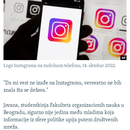
ISPRIČAJ MI
DNEVNO@RSE
SPECIJALI RSE
VIŠE OD NASLOVA
PRATITE NAS
GENOCID U SREBRENICI
POPLAVE I KLIZIŠTA U BIH 2024.
Logo Instagrama na mobilnom telefonu, 14. oktobar 2022.
TV LIBERTY
Sve RFE/RL stranice
POST SCRIPTUM
"Da mi vest ne izađe na Instagramu, verovatno ne bih
MOJA EVROPA
znala šta se dešava."
TRI DECENIJE OD RATA U BIH
Jovana, studentkinja Fakulteta organizacionih nauka u
SVE KARTE DEJTONA
Beogradu, sigurno nije jedina među mladima koja
informacije iz sfere politike upija putem društvenih
NASTANAK I RASPAD JUGOSLAVIJE
mreža.