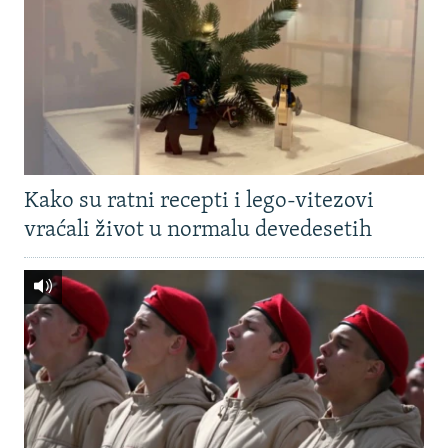
Kako su ratni recepti i lego-vitezovi
vraćali život u normalu devedesetih