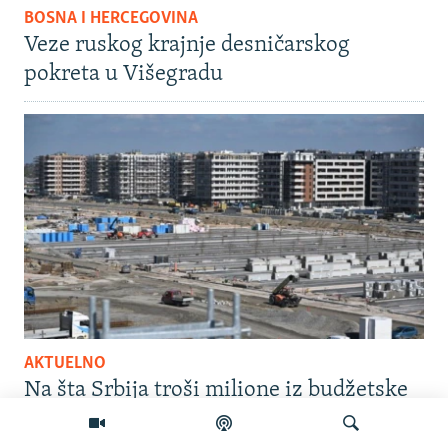
BOSNA I HERCEGOVINA
Veze ruskog krajnje desničarskog
pokreta u Višegradu
AKTUELNO
Na šta Srbija troši milione iz budžetske
rezerve?