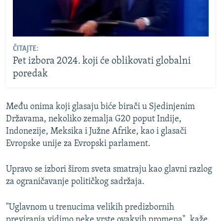
ČITAJTE:
Pet izbora 2024. koji će oblikovati globalni
poredak
Među onima koji glasaju biće birači u Sjedinjenim
Državama, nekoliko zemalja G20 poput Indije,
Indonezije, Meksika i Južne Afrike, kao i glasači
Evropske unije za Evropski parlament.
Upravo se izbori širom sveta smatraju kao glavni razlog
za ograničavanje političkog sadržaja.
"Uglavnom u trenucima velikih predizbornih
previranja vidimo neke vrste ovakvih promena", kaže