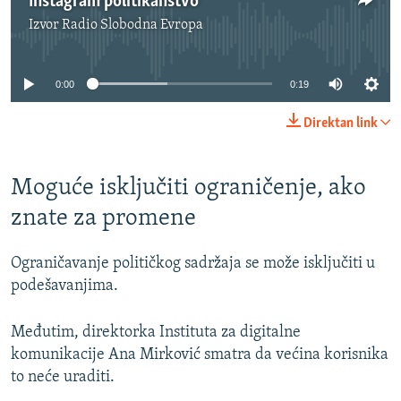
Instagram politikanstvo
Izvor
Radio Slobodna Evropa
No media source currently available
0:00
0:19
Direktan link
Moguće isključiti ograničenje, ako
znate za promene
Ograničavanje političkog sadržaja se može isključiti u
podešavanjima.
Međutim, direktorka Instituta za digitalne
komunikacije Ana Mirković smatra da većina korisnika
to neće uraditi.