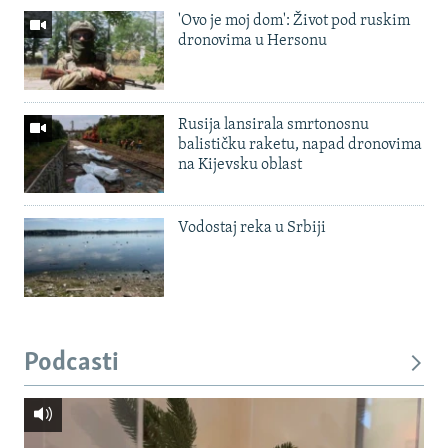
'Ovo je moj dom': Život pod ruskim
dronovima u Hersonu
Rusija lansirala smrtonosnu
balističku raketu, napad dronovima
na Kijevsku oblast
Vodostaj reka u Srbiji
Podcasti