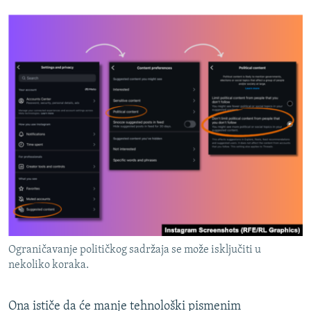
Ograničavanje političkog sadržaja se može isključiti u
nekoliko koraka.
Ona ističe da će manje tehnološki pismenim