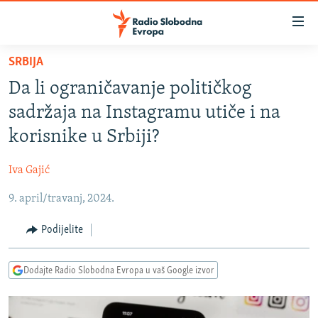
Dostupni
linkovi
Pređite
SRBIJA
na
VIJESTI
Da li ograničavanje političkog
glavni
BOSNA I HERCEGOVINA
sadržaj
sadržaja na Instagramu utiče i na
SRBIJA
Pređite
korisnike u Srbiji?
na
KOSOVO
glavnu
Iva Gajić
CRNA GORA
navigaciju
Pređite
9. april/travanj, 2024.
VIZUELNO
na
PODCASTI
VIDEO
Podijelite
pretragu
RAT U UKRAJINI
FOTOGALERIJE
Dodajte Radio Slobodna Evropa u vaš Google izvor
KINA NA BALKANU
INFOGRAFIKE
RSE PRIČE IZ SVIJETA