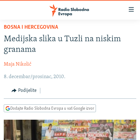
Dostupni
linkovi
Pređite
BOSNA I HERCEGOVINA
na
VIJESTI
Medijska slika u Tuzli na niskim
glavni
BOSNA I HERCEGOVINA
sadržaj
granama
SRBIJA
Pređite
na
Maja Nikolić
KOSOVO
glavnu
8. decembar/prosinac, 2010.
CRNA GORA
navigaciju
Pređite
VIZUELNO
Podijelite
na
PODCASTI
VIDEO
pretragu
Dodajte Radio Slobodna Evropa u vaš Google izvor
RAT U UKRAJINI
FOTOGALERIJE
KINA NA BALKANU
INFOGRAFIKE
RSE PRIČE IZ SVIJETA