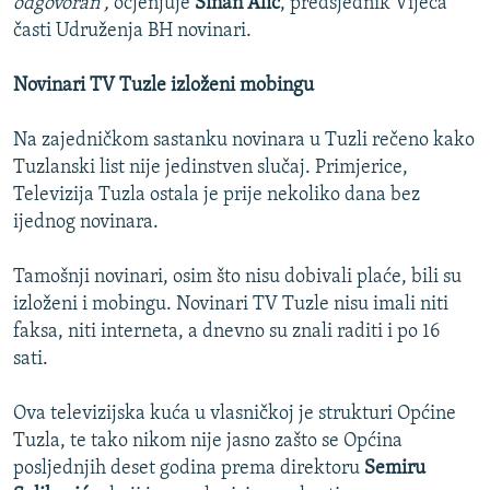
odgovoran“,
ocjenjuje
Sinan Alić
, predsjednik Vijeća
časti Udruženja BH novinari.
Novinari TV Tuzle izloženi mobingu
Na zajedničkom sastanku novinara u Tuzli rečeno kako
Tuzlanski list nije jedinstven slučaj. Primjerice,
Televizija Tuzla ostala je prije nekoliko dana bez
ijednog novinara.
Tamošnji novinari, osim što nisu dobivali plaće, bili su
izloženi i mobingu. Novinari TV Tuzle nisu imali niti
faksa, niti interneta, a dnevno su znali raditi i po 16
sati.
Ova televizijska kuća u vlasničkoj je strukturi Općine
Tuzla, te tako nikom nije jasno zašto se Općina
posljednjih deset godina prema direktoru
Semiru