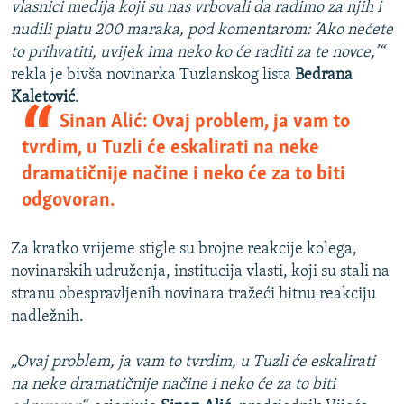
vlasnici medija koji su nas vrbovali da radimo za njih i
nudili platu 200 maraka, pod komentarom: ’Ako nećete
to prihvatiti, uvijek ima neko ko će raditi za te novce,’“
rekla je bivša novinarka Tuzlanskog lista
Bedrana
Kaletović
.
Sinan Alić: Ovaj problem, ja vam to
tvrdim, u Tuzli će eskalirati na neke
dramatičnije načine i neko će za to biti
odgovoran.
Za kratko vrijeme stigle su brojne reakcije kolega,
novinarskih udruženja, institucija vlasti, koji su stali na
stranu obespravljenih novinara tražeći hitnu reakciju
nadležnih.
„Ovaj problem, ja vam to tvrdim, u Tuzli će eskalirati
na neke dramatičnije načine i neko će za to biti