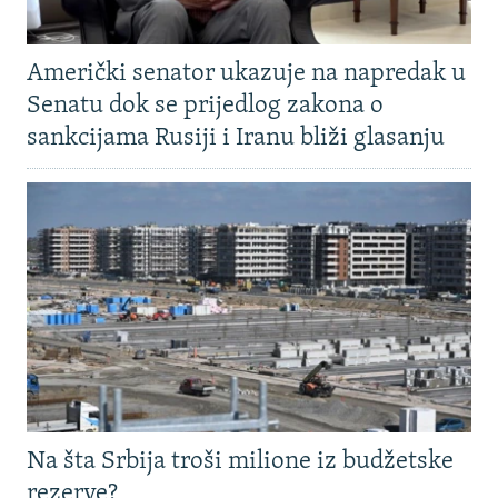
Američki senator ukazuje na napredak u
Senatu dok se prijedlog zakona o
sankcijama Rusiji i Iranu bliži glasanju
Na šta Srbija troši milione iz budžetske
rezerve?