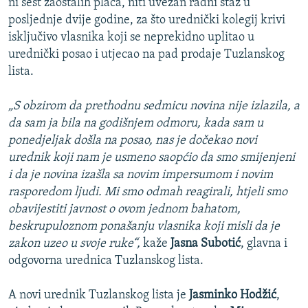
ni šest zaostalih plaća, niti uvezan radni staž u
posljednje dvije godine, za što urednički kolegij krivi
isključivo vlasnika koji se neprekidno uplitao u
urednički posao i utjecao na pad prodaje Tuzlanskog
lista.
„S obzirom da prethodnu sedmicu novina nije izlazila, a
da sam ja bila na godišnjem odmoru, kada sam u
ponedjeljak došla na posao, nas je dočekao novi
urednik koji nam je usmeno saopćio da smo smijenjeni
i da je novina izašla sa novim impersumom i novim
rasporedom ljudi. Mi smo odmah reagirali, htjeli smo
obavijestiti javnost o ovom jednom bahatom,
beskrupuloznom ponašanju vlasnika koji misli da je
zakon uzeo u svoje ruke“,
kaže
Jasna Subotić
, glavna i
odgovorna urednica Tuzlanskog lista.
A novi urednik Tuzlanskog lista je
Jasminko Hodžić
,