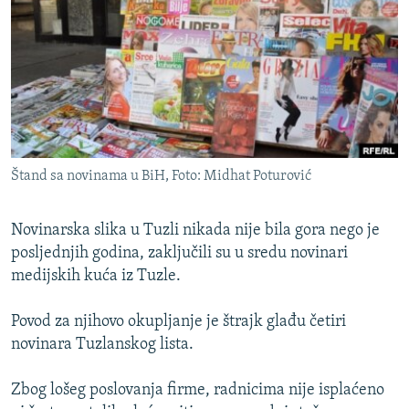
ISPRIČAJ MI
DNEVNO@RSE
SPECIJALI RSE
VIŠE OD NASLOVA
PRATITE NAS
GENOCID U SREBRENICI
Štand sa novinama u BiH, Foto: Midhat Poturović
POPLAVE I KLIZIŠTA U BIH 2024.
TV LIBERTY
Sve RFE/RL stranice
Novinarska slika u Tuzli nikada nije bila gora nego je
POST SCRIPTUM
posljednjih godina, zaključili su u sredu novinari
medijskih kuća iz Tuzle.
MOJA EVROPA
TRI DECENIJE OD RATA U BIH
Povod za njihovo okupljanje je štrajk glađu četiri
novinara Tuzlanskog lista.
SVE KARTE DEJTONA
NASTANAK I RASPAD JUGOSLAVIJE
Zbog lošeg poslovanja firme, radnicima nije isplaćeno