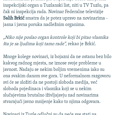
inspekcijski organ u Tuzlanski list, niti u TV Tuzlu, pa
čak ni inspekcija rada. Novinar Federalne televizije
Salih Brkić
smatra da je potez upravo na novinarima -
jasna i javna poruka nadležnim organima.
„Niko nije poslao organ kontrole koji bi pitao vlasnika
šta je sa ljudima koji tamo rade“,
rekao je Brkić.
Mnoge kolege novinari, iz bojazni da ne ostanu bez bilo
kakvog radnog mjesta, ne iznose svoje probleme u
javnost. Nadaju se nekim boljim vremenima iako su
ona svakim danom sve gora. U neformalnom razgovoru
svi će se složiti da ne postoji sloboda medija, već
sloboda pojedinaca i vlasnika koji se u nekim
slučajevima brutalno iživljajavju nad novinarima
stvarajući javno mnijenje kako to njima odgovara.
Novinari iz Tuzle odlučni su da neće sve stati na