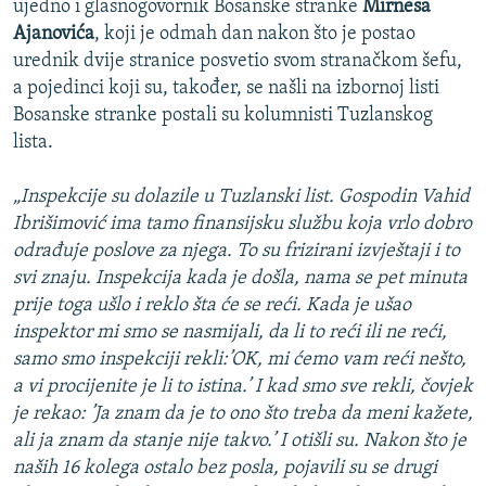
ujedno i glasnogovornik Bosanske stranke
Mirnesa
Ajanovića
, koji je odmah dan nakon što je postao
urednik dvije stranice posvetio svom stranačkom šefu,
a pojedinci koji su, također, se našli na izbornoj listi
Bosanske stranke postali su kolumnisti Tuzlanskog
lista.
„Inspekcije su dolazile u Tuzlanski list. Gospodin Vahid
Ibrišimović ima tamo finansijsku službu koja vrlo dobro
odrađuje poslove za njega. To su frizirani izvještaji i to
svi znaju. Inspekcija kada je došla, nama se pet minuta
prije toga ušlo i reklo šta će se reći. Kada je ušao
inspektor mi smo se nasmijali, da li to reći ili ne reći,
samo smo inspekciji rekli:’OK, mi ćemo vam reći nešto,
a vi procijenite je li to istina.’ I kad smo sve rekli, čovjek
je rekao: ’Ja znam da je to ono što treba da meni kažete,
ali ja znam da stanje nije takvo.’ I otišli su. Nakon što je
naših 16 kolega ostalo bez posla, pojavili su se drugi