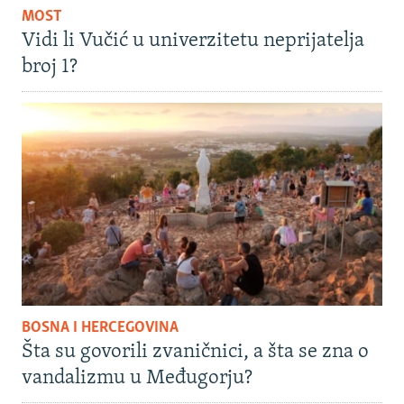
MOST
Vidi li Vučić u univerzitetu neprijatelja
broj 1?
BOSNA I HERCEGOVINA
Šta su govorili zvaničnici, a šta se zna o
vandalizmu u Međugorju?