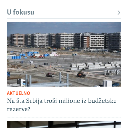
U fokusu
AKTUELNO
Na šta Srbija troši milione iz budžetske
rezerve?