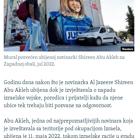
ISPRIČAJ MI
DNEVNO@RSE
SPECIJALI RSE
VIŠE OD NASLOVA
PRATITE NAS
GENOCID U SREBRENICI
Mural posvećen ubijenoj novinarki Shireen Abu Akleh na
POPLAVE I KLIZIŠTA U BIH 2024.
Zapadnoj obali, jul 2022.
TV LIBERTY
Sve RFE/RL stranice
Godinu dana nakon što je novinarka Al Jazeere Shireen
POST SCRIPTUM
Abu Akleh ubijena dok je izvještavala o napadu
MOJA EVROPA
izraelske vojske, porodica i prijatelji kažu da njene
ubice tek trebaju biti pozvane na odgovornost.
TRI DECENIJE OD RATA U BIH
SVE KARTE DEJTONA
Abu Akleh, jedna od najprepoznatljivijih novinara koja
NASTANAK I RASPAD JUGOSLAVIJE
je izveštavala sa teritorije pod okupacijom Izraela,
ubijena je 11. maja 2022. tokom izraelske racije u gradu