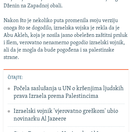
Dženin na Zapadnoj obali.
Nakon što je nekoliko puta promenila svoju verziju
onoga što se dogodilo, izraelska vojska je rekla da je
Abu Akleh, koja je nosila jasno obeležen zaštitni prsluk
i šlem, verovatno nenamerno pogodio izraelski vojnik,
ali da je mogla da bude pogođena i sa palestinske
strane.
ČITAJTE:
Počela saslušanja u UN o kršenjima ljudskih
prava Izraela prema Palestincima
Izraelski vojnik 'vjerovatno greškom' ubio
novinarku Al Jazeere