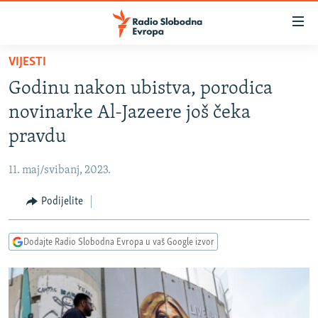
Dostupni
linkovi
Pređite
VIJESTI
na
VIJESTI
Godinu nakon ubistva, porodica
glavni
BOSNA I HERCEGOVINA
sadržaj
novinarke Al-Jazeere još čeka
SRBIJA
Pređite
pravdu
na
KOSOVO
glavnu
11. maj/svibanj, 2023.
CRNA GORA
navigaciju
Pređite
Podijelite
VIZUELNO
na
PODCASTI
VIDEO
pretragu
Dodajte Radio Slobodna Evropa u vaš Google izvor
RAT U UKRAJINI
FOTOGALERIJE
KINA NA BALKANU
INFOGRAFIKE
RSE PRIČE IZ SVIJETA