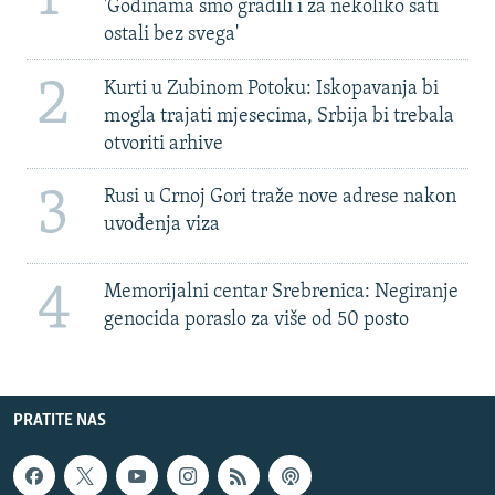
'Godinama smo gradili i za nekoliko sati
ostali bez svega'
2
Kurti u Zubinom Potoku: Iskopavanja bi
mogla trajati mjesecima, Srbija bi trebala
otvoriti arhive
3
Rusi u Crnoj Gori traže nove adrese nakon
uvođenja viza
4
Memorijalni centar Srebrenica: Negiranje
genocida poraslo za više od 50 posto
PRATITE NAS