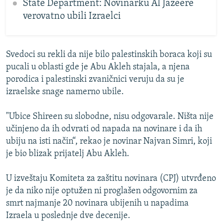
State Department: Novinarku Al Jazeere
verovatno ubili Izraelci
Svedoci su rekli da nije bilo palestinskih boraca koji su
pucali u oblasti gde je Abu Akleh stajala, a njena
porodica i palestinski zvaničnici veruju da su je
izraelske snage namerno ubile.
"Ubice Shireen su slobodne, nisu odgovarale. Ništa nije
učinjeno da ih odvrati od napada na novinare i da ih
ubiju na isti način“, rekao je novinar Najvan Simri, koji
je bio blizak prijatelj Abu Akleh.
U izveštaju Komiteta za zaštitu novinara (CPJ) utvrđeno
je da niko nije optužen ni proglašen odgovornim za
smrt najmanje 20 novinara ubijenih u napadima
Izraela u poslednje dve decenije.