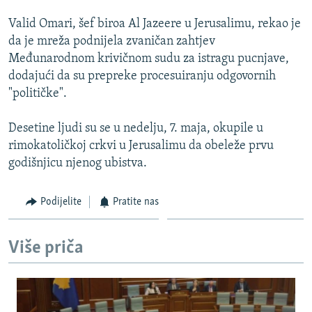
Valid Omari, šef biroa Al Jazeere u Jerusalimu, rekao je
da je mreža podnijela zvaničan zahtjev
Međunarodnom krivičnom sudu za istragu pucnjave,
dodajući da su prepreke procesuiranju odgovornih
"političke".
Desetine ljudi su se u nedelju, 7. maja, okupile u
rimokatoličkoj crkvi u Jerusalimu da obeleže prvu
godišnjicu njenog ubistva.
Podijelite
Pratite nas
Više priča