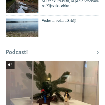
balističku raketu, napad dronovima
na Kijevsku oblast
Vodostaj reka u Srbiji
Podcasti