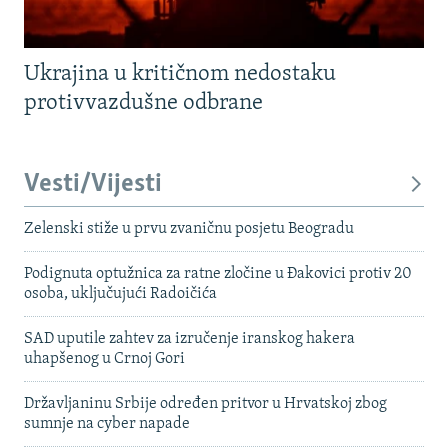
Ukrajina u kritičnom nedostaku
protivvazdušne odbrane
Vesti/Vijesti
Zelenski stiže u prvu zvaničnu posjetu Beogradu
Podignuta optužnica za ratne zločine u Đakovici protiv 20
osoba, uključujući Radoičića
SAD uputile zahtev za izručenje iranskog hakera
uhapšenog u Crnoj Gori
Državljaninu Srbije određen pritvor u Hrvatskoj zbog
sumnje na cyber napade