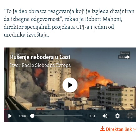
"To je deo obrasca reagovanja koji je izgleda dizajniran
da izbegne odgovornost“, rekao je Robert Mahoni,
direktor specijalnih projekata CPJ-a i jedan od
urednika izveštaja.
Rušenje nebodera u Gazi
Izvor
Radio Slobodna Evropa
No media source currently available
Auto
0:00
0:51
240p
Direktan link
360p