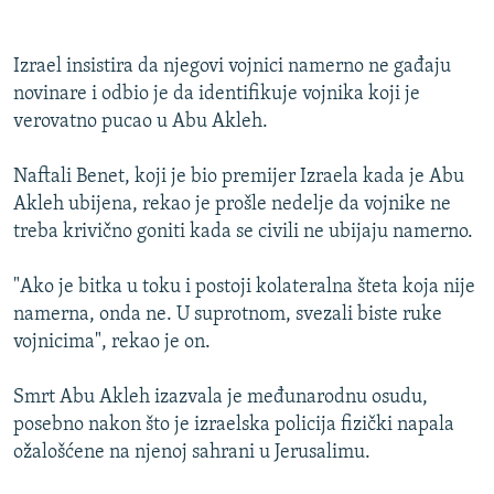
Auto
240p
360p
480p
480p
Izrael insistira da njegovi vojnici namerno ne gađaju
720p
720p
1080p
novinare i odbio je da identifikuje vojnika koji je
1080p
verovatno pucao u Abu Akleh.
Naftali Benet, koji je bio premijer Izraela kada je Abu
Akleh ubijena, rekao je prošle nedelje da vojnike ne
treba krivično goniti kada se civili ne ubijaju namerno.
"Ako je bitka u toku i postoji kolateralna šteta koja nije
namerna, onda ne. U suprotnom, svezali biste ruke
vojnicima", rekao je on.
Smrt Abu Akleh izazvala je međunarodnu osudu,
posebno nakon što je izraelska policija fizički napala
ožalošćene na njenoj sahrani u Jerusalimu.