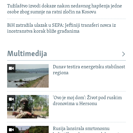
Tužilaštvo izvodi dokaze nakon nedavnog hapšenja jedne
osobe zbog sumnje na ratni zločin na Kosovu
BiH zatražila ulazak u SEPA: Jeftiniji transferi novca iz
inostranstva korak bliže građanima
Multimedija
Dunav testira energetsku stabilnost
regiona
'Ovo je moj dom': Život pod ruskim
dronovima u Hersonu
Rusija lansirala smrtonosnu