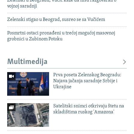
Zelenski u Beogradu, Vučić kaže da nisu razgovarali o
vojnoj saradnji
Zelenski stigao u Beograd, susreo se sa Vučićem
Posmrtni ostaci pronađeni u trećoj mogućoj masovnoj
grobnici u Zubinom Potoku
Multimedija
Prva poseta Zelenskog Beogradu:
Najava jačanja saradnje Srbije i
Ukrajine
Satelitski snimci otkrivaju štetu na
skladištima ruskog 'Amazona'