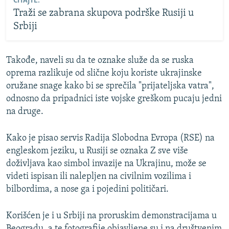
ČITAJTE:
Traži se zabrana skupova podrške Rusiji u
Srbiji
Takođe, naveli su da te oznake služe da se ruska
oprema razlikuje od slične koju koriste ukrajinske
oružane snage kako bi se sprečila "prijateljska vatra",
odnosno da pripadnici iste vojske greškom pucaju jedni
na druge.
Kako je pisao servis Radija Slobodna Evropa (RSE) na
engleskom jeziku, u Rusiji se oznaka Z sve više
doživljava kao simbol invazije na Ukrajinu, može se
videti ispisan ili nalepljen na civilnim vozilima i
bilbordima, a nose ga i pojedini političari.
Korišćen je i u Srbiji na proruskim demonstracijama u
Beogradu, a te fotografije objavljene su i na društvenim