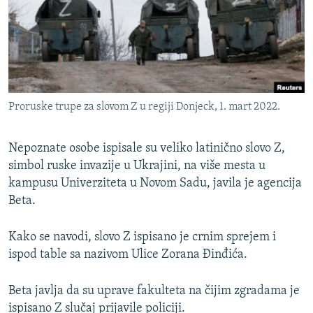
ISPRIČAJ MI
DNEVNO@RSE
SPECIJALI RSE
VIŠE OD NASLOVA
PRATITE NAS
Proruske trupe za slovom Z u regiji Donjeck, 1. mart 2022.
GENOCID U SREBRENICI
POPLAVE I KLIZIŠTA U BIH 2024.
Nepoznate osobe ispisale su veliko latinično slovo Z,
TV LIBERTY
simbol ruske invazije u Ukrajini, na više mesta u
Sve RFE/RL stranice
kampusu Univerziteta u Novom Sadu, javila je agencija
POST SCRIPTUM
Beta.
MOJA EVROPA
Kako se navodi, slovo Z ispisano je crnim sprejem i
TRI DECENIJE OD RATA U BIH
ispod table sa nazivom Ulice Zorana Đinđića.
SVE KARTE DEJTONA
NASTANAK I RASPAD JUGOSLAVIJE
Beta javlja da su uprave fakulteta na čijim zgradama je
ispisano Z slučaj prijavile policiji.