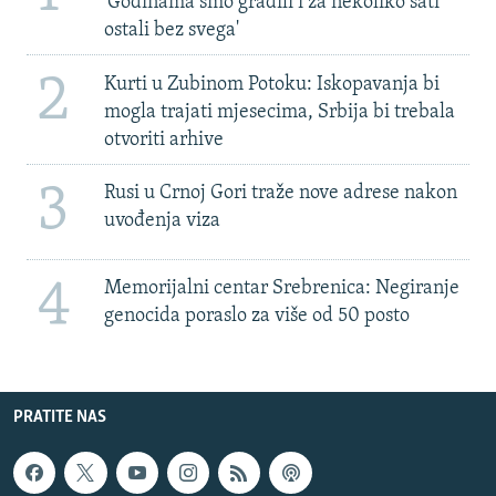
'Godinama smo gradili i za nekoliko sati
ostali bez svega'
2
Kurti u Zubinom Potoku: Iskopavanja bi
mogla trajati mjesecima, Srbija bi trebala
otvoriti arhive
3
Rusi u Crnoj Gori traže nove adrese nakon
uvođenja viza
4
Memorijalni centar Srebrenica: Negiranje
genocida poraslo za više od 50 posto
PRATITE NAS