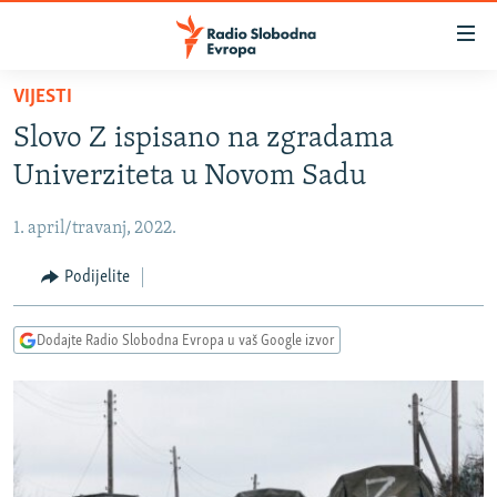
Dostupni
linkovi
Pređite
VIJESTI
na
VIJESTI
Slovo Z ispisano na zgradama
glavni
BOSNA I HERCEGOVINA
sadržaj
Univerziteta u Novom Sadu
SRBIJA
Pređite
na
1. april/travanj, 2022.
KOSOVO
glavnu
CRNA GORA
Podijelite
navigaciju
Pređite
VIZUELNO
na
Dodajte Radio Slobodna Evropa u vaš Google izvor
PODCASTI
VIDEO
pretragu
RAT U UKRAJINI
FOTOGALERIJE
KINA NA BALKANU
INFOGRAFIKE
RSE PRIČE IZ SVIJETA