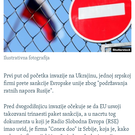
ISPRIČAJ MI
DNEVNO@RSE
SPECIJALI RSE
VIŠE OD NASLOVA
PRATITE NAS
GENOCID U SREBRENICI
Ilustrativna fotografija
POPLAVE I KLIZIŠTA U BIH 2024.
TV LIBERTY
Sve RFE/RL stranice
Prvi put od početka invazije na Ukrajinu, jednoj srpskoj
POST SCRIPTUM
firmi prete sankcije Evropske unije zbog "podržavanja
ratnih napora Rusije".
MOJA EVROPA
TRI DECENIJE OD RATA U BIH
Pred dvogodišnjicu invazije očekuje se da EU usvoji
takozvani trinaesti paket sankcija, a u nacrtu tog
SVE KARTE DEJTONA
dokumenta u koji je Radio Slobodna Evropa (RSE)
NASTANAK I RASPAD JUGOSLAVIJE
imao uvid, je firma "Conex doo" iz Srbije, koja je, kako