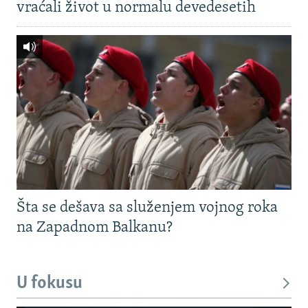
vraćali život u normalu devedesetih
Šta se dešava sa služenjem vojnog roka
na Zapadnom Balkanu?
U fokusu