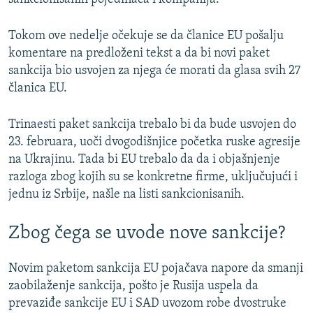
Tokom ove nedelje očekuje se da članice EU pošalju
komentare na predloženi tekst a da bi novi paket
sankcija bio usvojen za njega će morati da glasa svih 27
članica EU.
Trinaesti paket sankcija trebalo bi da bude usvojen do
23. februara, uoči dvogodišnjice početka ruske agresije
na Ukrajinu. Tada bi EU trebalo da da i objašnjenje
razloga zbog kojih su se konkretne firme, uključujući i
jednu iz Srbije, našle na listi sankcionisanih.
Zbog čega se uvode nove sankcije?
Novim paketom sankcija EU pojačava napore da smanji
zaobilaženje sankcija, pošto je Rusija uspela da
prevaziđe sankcije EU i SAD uvozom robe dvostruke