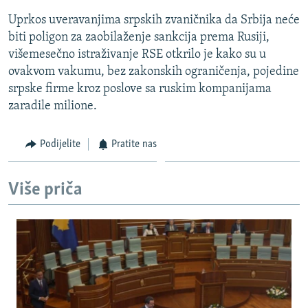
Uprkos uveravanjima srpskih zvaničnika da Srbija neće
biti poligon za zaobilaženje sankcija prema Rusiji,
višemesečno istraživanje RSE otkrilo je kako su u
ovakvom vakumu, bez zakonskih ograničenja, pojedine
srpske firme kroz poslove sa ruskim kompanijama
zaradile milione.
Podijelite
Pratite nas
Više priča