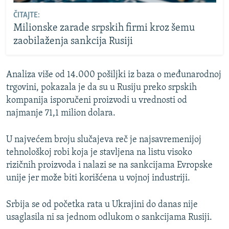
ČITAJTE:
Milionske zarade srpskih firmi kroz šemu
zaobilaženja sankcija Rusiji
Analiza više od 14.000 pošiljki iz baza o međunarodnoj
trgovini, pokazala je da su u Rusiju preko srpskih
kompanija isporučeni proizvodi u vrednosti od
najmanje 71,1 milion dolara.
U najvećem broju slučajeva reč je najsavremenijoj
tehnološkoj robi koja je stavljena na listu visoko
rizičnih proizvoda i nalazi se na sankcijama Evropske
unije jer može biti korišćena u vojnoj industriji.
Srbija se od početka rata u Ukrajini do danas nije
usaglasila ni sa jednom odlukom o sankcijama Rusiji.