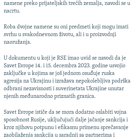
namene preko prijateljskih trećih zemalja, navodi se u
nacrtu.
Roba dvojne namene su oni predmeti koji mogu imati
svrhu u svakodnevnom životu, ali i u proizvodnji
naoružanja.
U dokumentu u koji je RSE imao uvid se navodi da je
Savet Evrope 14. i 15. decembra 2023. godine usvojio
zaključke u kojima se još jednom osuđuje ruska
agresija na Ukrajinu i izražava nepokolebljiva podrška
odbrani nezavisnosti i suverinetata Ukrajine unutar
njenih međunarodno priznatih granica.
Savet Evrope ističe da se mora dodatno oslabiti vojna
sposobnost Rusije, uključujući dalje jačanje sankcija i
kroz njihovu potpunu i efikasnu primenu sprečavanje
zaobilaženja sankcija u saradnji sa partnerima i