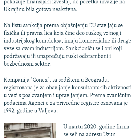
pokazuje finansijski izveštaj, do početka invazije na
Ukrajinu bila gotovo neaktivna.
Na listu sankcija prema objašnjenju EU stavljaju se
fizička ili pravna lica koja čine deo ruskog vojnog i
industrijskog kompleksa, imaju komercijalne ili druge
veze sa ovom industrijom. Sankcionišu se i oni koji
podržavaju ili unapređuju ruski odbrambeni i
bezbednosni sektor.
Kompanija "Conex", sa sedištem u Beogradu,
registrovana je za obavljanje konsultantskih aktivnosti
u vezi s poslovanjem i upravljanjem. Prema zvaničnim
podacima Agencije za privredne registre osnovana je
1992. godine u Valjevu.
U martu 2020. godine firma
se seli na adresu Uzun