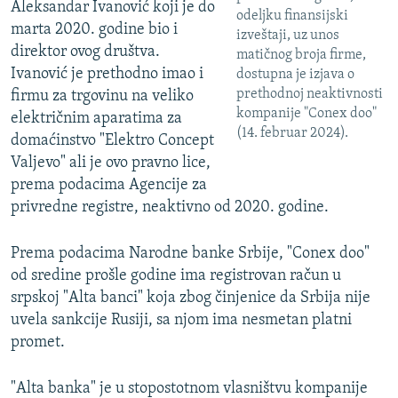
Aleksandar Ivanović koji je do
odeljku finansijski
marta 2020. godine bio i
izveštaji, uz unos
direktor ovog društva.
matičnog broja firme,
Ivanović je prethodno imao i
dostupna je izjava o
prethodnoj neaktivnosti
firmu za trgovinu na veliko
kompanije "Conex doo"
električnim aparatima za
(14. februar 2024).
domaćinstvo "Elektro Concept
Valjevo" ali je ovo pravno lice,
prema podacima Agencije za
privredne registre, neaktivno od 2020. godine.
Prema podacima Narodne banke Srbije, "Conex doo"
od sredine prošle godine ima registrovan račun u
srpskoj "Alta banci" koja zbog činjenice da Srbija nije
uvela sankcije Rusiji, sa njom ima nesmetan platni
promet.
"Alta banka" je u stopostotnom vlasništvu kompanije