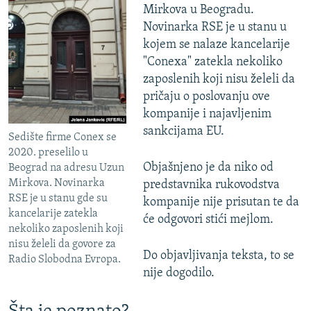
Mirkova u Beogradu.
Novinarka RSE je u stanu u
kojem se nalaze kancelarije
"Conexa" zatekla nekoliko
zaposlenih koji nisu želeli da
pričaju o poslovanju ove
kompanije i najavljenim
sankcijama EU.
Sedište firme Conex se
2020. preselilo u
Objašnjeno je da niko od
Beograd na adresu Uzun
Mirkova. Novinarka
predstavnika rukovodstva
RSE je u stanu gde su
kompanije nije prisutan te da
kancelarije zatekla
će odgovori stići mejlom.
nekoliko zaposlenih koji
nisu želeli da govore za
Do objavljivanja teksta, to se
Radio Slobodna Evropa.
nije dogodilo.