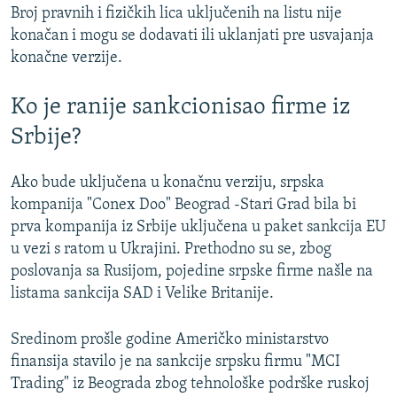
Broj pravnih i fizičkih lica uključenih na listu nije
konačan i mogu se dodavati ili uklanjati pre usvajanja
konačne verzije.
Ko je ranije sankcionisao firme iz
Srbije?
Ako bude uključena u konačnu verziju, srpska
kompanija "Conex Doo" Beograd -Stari Grad bila bi
prva kompanija iz Srbije uključena u paket sankcija EU
u vezi s ratom u Ukrajini. Prethodno su se, zbog
poslovanja sa Rusijom, pojedine srpske firme našle na
listama sankcija SAD i Velike Britanije.
Sredinom prošle godine Američko ministarstvo
finansija stavilo je na sankcije srpsku firmu "MCI
Trading" iz Beograda zbog tehnološke podrške ruskoj