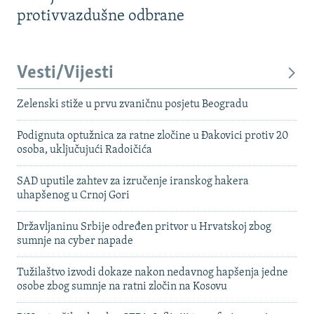
protivvazdušne odbrane
Vesti/Vijesti
Zelenski stiže u prvu zvaničnu posjetu Beogradu
Podignuta optužnica za ratne zločine u Đakovici protiv 20
osoba, uključujući Radoičića
SAD uputile zahtev za izručenje iranskog hakera
uhapšenog u Crnoj Gori
Državljaninu Srbije određen pritvor u Hrvatskoj zbog
sumnje na cyber napade
Tužilaštvo izvodi dokaze nakon nedavnog hapšenja jedne
osobe zbog sumnje na ratni zločin na Kosovu