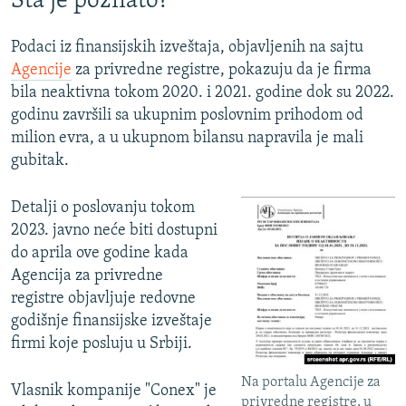
Šta je poznato?
Podaci iz finansijskih izveštaja, objavljenih na sajtu
Agencije
za privredne registre, pokazuju da je firma
bila neaktivna tokom 2020. i 2021. godine dok su 2022.
godinu završili sa ukupnim poslovnim prihodom od
milion evra, a u ukupnom bilansu napravila je mali
gubitak.
Detalji o poslovanju tokom
2023. javno neće biti dostupni
do aprila ove godine kada
Agencija za privredne
registre objavljuje redovne
godišnje finansijske izveštaje
firmi koje posluju u Srbiji.
Na portalu Agencije za
Vlasnik kompanije "Conex" je
privredne registre, u