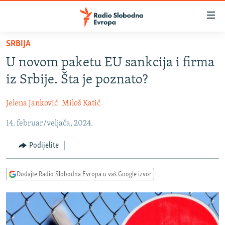
Dostupni
linkovi
Pređite
SRBIJA
na
VIJESTI
U novom paketu EU sankcija i firma
glavni
BOSNA I HERCEGOVINA
sadržaj
iz Srbije. Šta je poznato?
SRBIJA
Pređite
na
Jelena Janković
Miloš Katić
KOSOVO
glavnu
14. februar/veljača, 2024.
CRNA GORA
navigaciju
Pređite
VIZUELNO
Podijelite
na
PODCASTI
VIDEO
pretragu
Dodajte Radio Slobodna Evropa u vaš Google izvor
RAT U UKRAJINI
FOTOGALERIJE
KINA NA BALKANU
INFOGRAFIKE
RSE PRIČE IZ SVIJETA