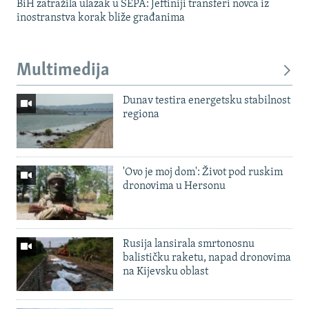
BiH zatražila ulazak u SEPA: Jeftiniji transferi novca iz
inostranstva korak bliže građanima
Multimedija
Dunav testira energetsku stabilnost
regiona
'Ovo je moj dom': Život pod ruskim
dronovima u Hersonu
Rusija lansirala smrtonosnu
balističku raketu, napad dronovima
na Kijevsku oblast