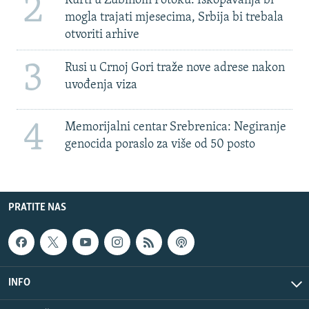
2
Kurti u Zubinom Potoku: Iskopavanja bi
mogla trajati mjesecima, Srbija bi trebala
otvoriti arhive
3
Rusi u Crnoj Gori traže nove adrese nakon
uvođenja viza
4
Memorijalni centar Srebrenica: Negiranje
genocida poraslo za više od 50 posto
PRATITE NAS
INFO