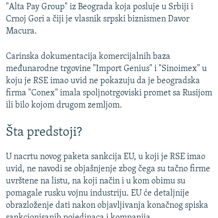
"Alta Pay Group" iz Beograda koja posluje u Srbiji i
Crnoj Gori a čiji je vlasnik srpski biznismen Davor
Macura.
Carinska dokumentacija komercijalnih baza
međunarodne trgovine "Import Genius" i "Sinoimex" u
koju je RSE imao uvid ne pokazuju da je beogradska
firma "Conex" imala spoljnotrgoviski promet sa Rusijom
ili bilo kojom drugom zemljom.
Šta predstoji?
U nacrtu novog paketa sankcija EU, u koji je RSE imao
uvid, ne navodi se objašnjenje zbog čega su tačno firme
uvrštene na listu, na koji način i u kom obimu su
pomagale rusku vojnu industriju. EU će detaljnije
obrazloženje dati nakon objavljivanja konačnog spiska
sankcionisanih pojedinaca i kompanija.