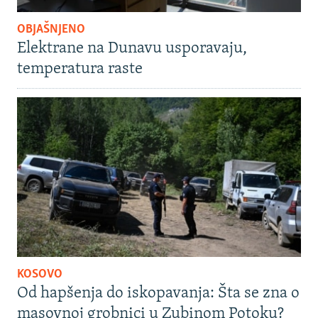
OBJAŠNJENO
Elektrane na Dunavu usporavaju,
temperatura raste
KOSOVO
Od hapšenja do iskopavanja: Šta se zna o
masovnoj grobnici u Zubinom Potoku?