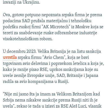
invaziji na Ukrajinu.
Ova, gotovo potpuno nepoznata srpska firma je prema
podacima SAD pružala materijalnu i tehnološku
podršku ruskoj firmi "AK Microtech" iz Moskve koja se
tereti za snabdevanje ruske odbrambene industrije
visokotehnološkom robom.
U decembru 2023. Velika Britanija je na listu sankcija
uvrstila
srpsku firmu "Avio Chem", koja se bavi
trgovinom avio delovima i popravkom letelica a koja je,
kako je ranije pisao RSE, uprkos sankcijama koje su
uvele zemlje Evropske unije, SAD, Britanije i Japana
radila sa avio kompanijama u Rusiji.
"Nije mi jasno šta ja imam sa Velikom Britanijom kad
Srbija nema nikakve sankcije prema Rusiji niti ih je
uvela", rekao je tada u izjavi za RSE Aleš Luci, vlasnik