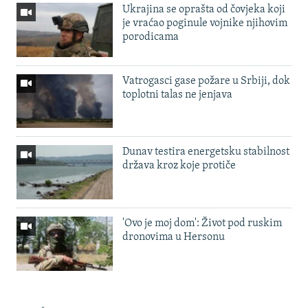
Ukrajina se oprašta od čovjeka koji
je vraćao poginule vojnike njihovim
porodicama
Vatrogasci gase požare u Srbiji, dok
toplotni talas ne jenjava
Dunav testira energetsku stabilnost
država kroz koje protiče
'Ovo je moj dom': Život pod ruskim
dronovima u Hersonu