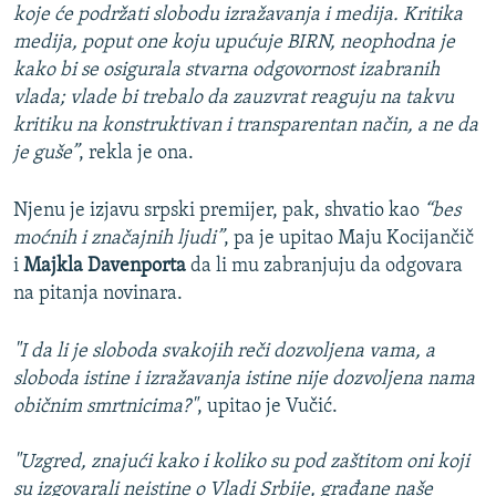
koje će podržati slobodu izražavanja i medija. Kritika
medija, poput one koju upućuje BIRN, neophodna je
kako bi se osigurala stvarna odgovornost izabranih
vlada; vlade bi trebalo da zauzvrat reaguju na takvu
kritiku na konstruktivan i transparentan način, a ne da
je guše”
, rekla je ona.
Njenu je izjavu srpski premijer, pak, shvatio kao
“bes
moćnih i značajnih ljudi”
, pa je upitao Maju Kocijančič
i
Majkla Davenporta
da li mu zabranjuju da odgovara
na pitanja novinara.
"I da li je sloboda svakojih reči dozvoljena vama, a
sloboda istine i izražavanja istine nije dozvoljena nama
običnim smrtnicima?"
, upitao je Vučić.
"Uzgred, znajući kako i koliko su pod zaštitom oni koji
su izgovarali neistine o Vladi Srbije, građane naše