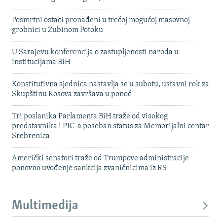
Posmrtni ostaci pronađeni u trećoj mogućoj masovnoj
grobnici u Zubinom Potoku
U Sarajevu konferencija o zastupljenosti naroda u
institucijama BiH
Konstitutivna sjednica nastavlja se u subotu, ustavni rok za
Skupštinu Kosova završava u ponoć
Tri poslanika Parlamenta BiH traže od visokog
predstavnika i PIC-a poseban status za Memorijalni centar
Srebrenica
Američki senatori traže od Trumpove administracije
ponovno uvođenje sankcija zvaničnicima iz RS
Multimedija