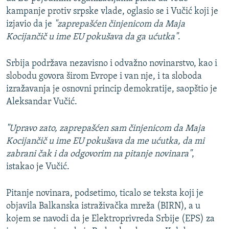
kampanje protiv srpske vlade, oglasio se i Vučić koji je
izjavio da je
"zaprepašćen činjenicom da Maja
Kocijančič u ime EU pokušava da ga ućutka"
.
Srbija podržava nezavisno i odvažno novinarstvo, kao i
slobodu govora širom Evrope i van nje, i ta sloboda
izražavanja je osnovni princip demokratije, saopštio je
Aleksandar Vučić.
"Upravo zato, zaprepašćen sam činjenicom da Maja
Kocijančič u ime EU pokušava da me ućutka, da mi
zabrani čak i da odgovorim na pitanje novinara"
,
istakao je Vučić.
Pitanje novinara, podsetimo, ticalo se teksta koji je
objavila Balkanska istraživačka mreža (BIRN), a u
kojem se navodi da je Elektroprivreda Srbije (EPS) za