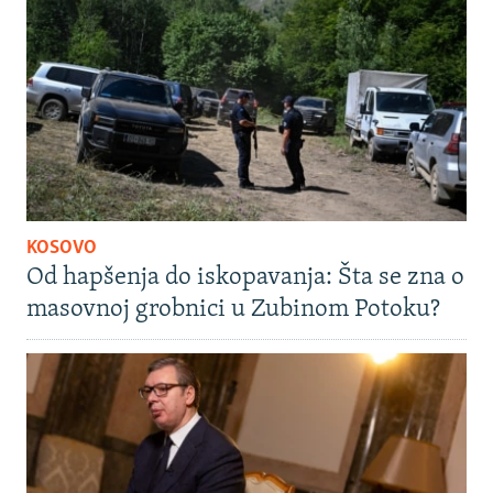
KOSOVO
Od hapšenja do iskopavanja: Šta se zna o
masovnoj grobnici u Zubinom Potoku?