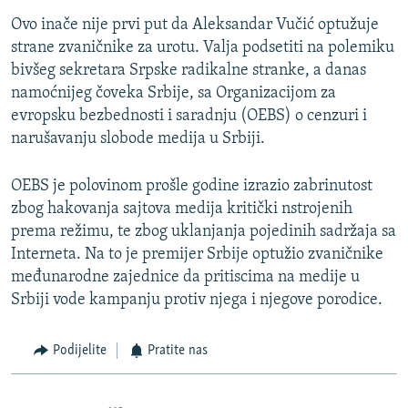
Ovo inače nije prvi put da Aleksandar Vučić optužuje
strane zvaničnike za urotu. Valja podsetiti na polemiku
bivšeg sekretara Srpske radikalne stranke, a danas
namoćnijeg čoveka Srbije, sa Organizacijom za
evropsku bezbednosti i saradnju (OEBS) o cenzuri i
narušavanju slobode medija u Srbiji.
OEBS je polovinom prošle godine izrazio zabrinutost
zbog hakovanja sajtova medija kritički nstrojenih
prema režimu, te zbog uklanjanja pojedinih sadržaja sa
Interneta. Na to je premijer Srbije optužio zvaničnike
međunarodne zajednice da pritiscima na medije u
Srbiji vode kampanju protiv njega i njegove porodice.
Podijelite
Pratite nas