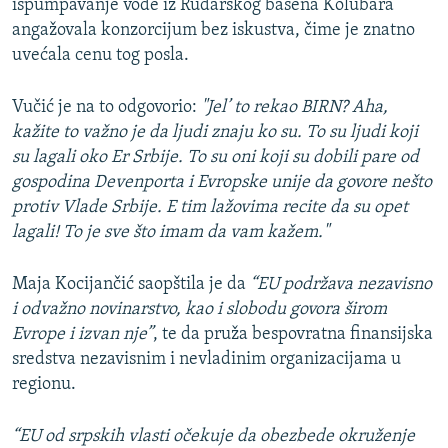
ispumpavanje vode iz Rudarskog basena Kolubara
angažovala konzorcijum bez iskustva, čime je znatno
uvećala cenu tog posla.
Vučić je na to odgovorio:
"Jel’ to rekao BIRN? Aha,
kažite to važno je da ljudi znaju ko su. To su ljudi koji
su lagali oko Er Srbije. To su oni koji su dobili pare od
gospodina Devenporta i Evropske unije da govore nešto
protiv Vlade Srbije. E tim lažovima recite da su opet
lagali! To je sve što imam da vam kažem."
Maja Kocijančić saopštila je da
“EU podržava nezavisno
i odvažno novinarstvo, kao i slobodu govora širom
Evrope i izvan nje”
, te da pruža bespovratna finansijska
sredstva nezavisnim i nevladinim organizacijama u
regionu.
“EU od srpskih vlasti očekuje da obezbede okruženje