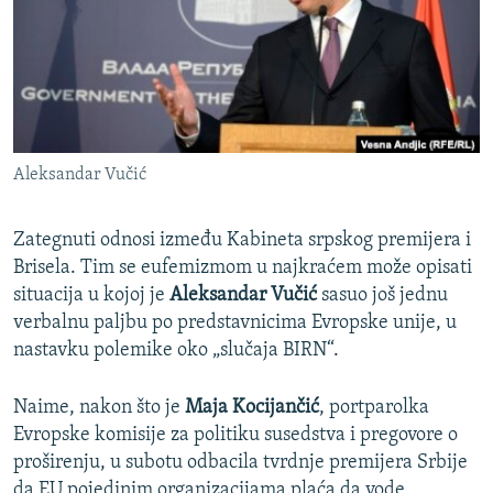
ISPRIČAJ MI
DNEVNO@RSE
SPECIJALI RSE
VIŠE OD NASLOVA
PRATITE NAS
Aleksandar Vučić
GENOCID U SREBRENICI
POPLAVE I KLIZIŠTA U BIH 2024.
Zategnuti odnosi između Kabineta srpskog premijera i
TV LIBERTY
Sve RFE/RL stranice
Brisela. Tim se eufemizmom u najkraćem može opisati
situacija u kojoj je
Aleksandar Vučić
sasuo još jednu
POST SCRIPTUM
verbalnu paljbu po predstavnicima Evropske unije, u
MOJA EVROPA
nastavku polemike oko „slučaja BIRN“.
TRI DECENIJE OD RATA U BIH
Naime, nakon što je
Maja Kocijančić
, portparolka
SVE KARTE DEJTONA
Evropske komisije za politiku susedstva i pregovore o
NASTANAK I RASPAD JUGOSLAVIJE
proširenju, u subotu odbacila tvrdnje premijera Srbije
da EU pojedinim organizacijama plaća da vode