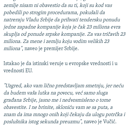
zemlje nisam ni obavestio da su ti, koji su kod vas
pobedili po strogim procedurama, pokušali da
natreraju Vladu Srbije da prihvati tendersku ponudu
jedne zapadne kompanije koja je čak 23 miliona evra
skuplja od ponude srpske kompanije. Za vas tričavih 23
miliona. Za mene i zemlju koju vodim velikih 23
miliona"
, naveo je premijer Srbije.
Istakao je da istinski veruje u evropske vrednosti i u
vrednosti EU.
"Uzgred, ako vam lično predstavljam smetnju, jer neću
da budem vaša lutka na povocu, već samo sluga
građana Srbije, jasno me i nedvosmisleno o tome
obavestite. I ne brinite, skloniću vam se sa puta, a
znam da ima mnogo onih koji čekaju da ulogu potrčka i
poslušnika istog sekunda preuzmu"
, naveo je Vučić.