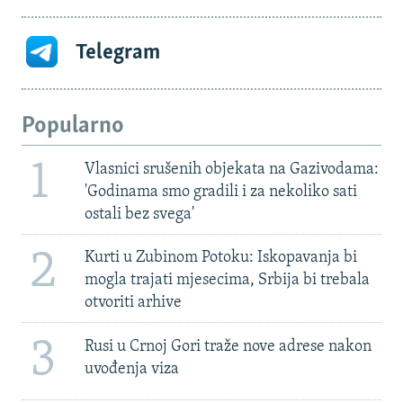
Telegram
Popularno
1
Vlasnici srušenih objekata na Gazivodama:
'Godinama smo gradili i za nekoliko sati
ostali bez svega'
2
Kurti u Zubinom Potoku: Iskopavanja bi
mogla trajati mjesecima, Srbija bi trebala
otvoriti arhive
3
Rusi u Crnoj Gori traže nove adrese nakon
uvođenja viza