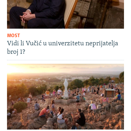
MOST
Vidi li Vučić u univerzitetu neprijatelja
broj 1?