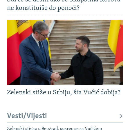
ne konstituiše do ponoći?
Zelenski stiže u Srbiju, šta Vučić dobija?
Vesti/Vijesti
Zelenski stigao u Beograd, susreo se sa Vučićem