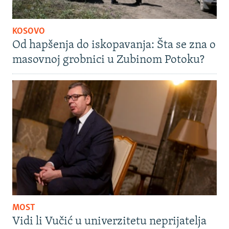
KOSOVO
Od hapšenja do iskopavanja: Šta se zna o
masovnoj grobnici u Zubinom Potoku?
MOST
Vidi li Vučić u univerzitetu neprijatelja