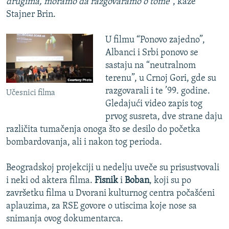
drugima, moramo da razgovaramo o tome”
, kaže
Stajner Brin.
U filmu “Ponovo zajedno”,
Albanci i Srbi ponovo se
sastaju na “neutralnom
terenu”, u Crnoj Gori, gde su
razgovarali i te ’99. godine.
Učesnici filma
Gledajući video zapis tog
prvog susreta, dve strane daju
različita tumačenja onoga što se desilo do početka
bombardovanja, ali i nakon tog perioda.
Beogradskoj projekciji u nedelju uveče su prisustvovali
i neki od aktera filma.
Fisnik
i
Boban
, koji su po
završetku filma u Dvorani kulturnog centra počašćeni
aplauzima, za RSE govore o utiscima koje nose sa
snimanja ovog dokumentarca.