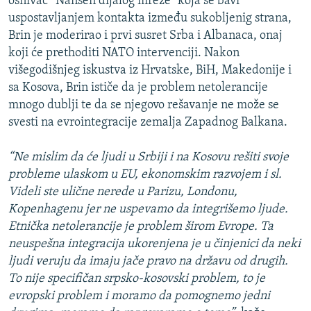
osnivač “Nansen dijalog mreže” koja se bavi
uspostavljanjem kontakta između sukobljenig strana,
Brin je moderirao i prvi susret Srba i Albanaca, onaj
koji će prethoditi NATO intervenciji. Nakon
višegodišnjeg iskustva iz Hrvatske, BiH, Makedonije i
sa Kosova, Brin ističe da je problem netolerancije
mnogo dublji te da se njegovo rešavanje ne može se
svesti na evrointegracije zemalja Zapadnog Balkana.
“Ne mislim da će ljudi u Srbiji i na Kosovu rešiti svoje
probleme ulaskom u EU, ekonomskim razvojem i sl.
Videli ste ulične nerede u Parizu, Londonu,
Kopenhagenu jer ne uspevamo da integrišemo ljude.
Etnička netolerancije je problem širom Evrope. Ta
neuspešna integracija ukorenjena je u činjenici da neki
ljudi veruju da imaju jače pravo na državu od drugih.
To nije specifičan srpsko-kosovski problem, to je
evropski problem i moramo da pomognemo jedni