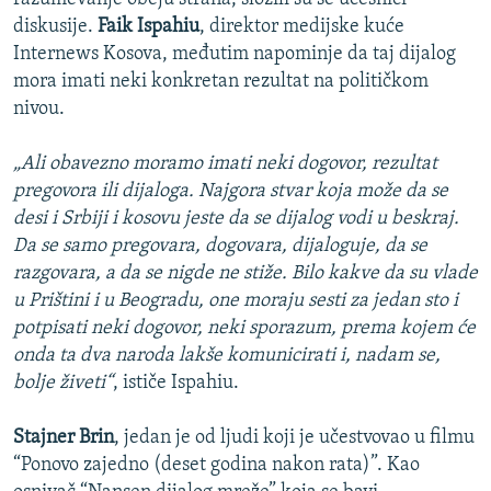
diskusije.
Faik Ispahiu
, direktor medijske kuće
Internews Kosova, međutim napominje da taj dijalog
mora imati neki konkretan rezultat na političkom
nivou.
„Ali obavezno moramo imati neki dogovor, rezultat
pregovora ili dijaloga. Najgora stvar koja može da se
desi i Srbiji i kosovu jeste da se dijalog vodi u beskraj.
Da se samo pregovara, dogovara, dijaloguje, da se
razgovara, a da se nigde ne stiže. Bilo kakve da su vlade
u Prištini i u Beogradu, one moraju sesti za jedan sto i
potpisati neki dogovor, neki sporazum, prema kojem će
onda ta dva naroda lakše komunicirati i, nadam se,
bolje živeti“
, ističe Ispahiu.
Stajner Brin
, jedan je od ljudi koji je učestvovao u filmu
“Ponovo zajedno (deset godina nakon rata)”. Kao