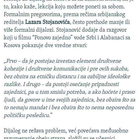
to, kako kaže, lekcija koju možete poneti sa sobom.
Formalnim pregovorima, prema rečima srbijanskog
reditelja
Lazara Stojanovića
, često prethode manje ili
više formalni dijalozi. Stojanović dodaje da razgovor
koji u filmu “Ponovo zajedno” vode Srbi i Alabanaci sa
Kosova pokazuje dve vredne stvari:
„Prvo – da je postojao izvestan element društvene
kohezije i društvene komunikacije i pre ovih sukoba,
bez obzira na etničku distancu i na ozbiljne ideološke
razlike. I drugo – da postoji osećanje pripadnosti
zajednici, pa u tom smislu potreba, a ako hoćete i pravo
ljudi, da govore u ime svojih zajednica, bez obzira što za
to nemaju mandat i bez obzira što to nema neposrednu
političku posledicu.
“
Dijalog ne rešava problem, već povećava međusobno
razumevanje obeju strana, složili su se učesnici