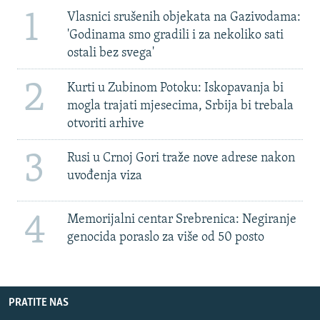
1
Vlasnici srušenih objekata na Gazivodama:
'Godinama smo gradili i za nekoliko sati
ostali bez svega'
2
Kurti u Zubinom Potoku: Iskopavanja bi
mogla trajati mjesecima, Srbija bi trebala
otvoriti arhive
3
Rusi u Crnoj Gori traže nove adrese nakon
uvođenja viza
4
Memorijalni centar Srebrenica: Negiranje
genocida poraslo za više od 50 posto
PRATITE NAS