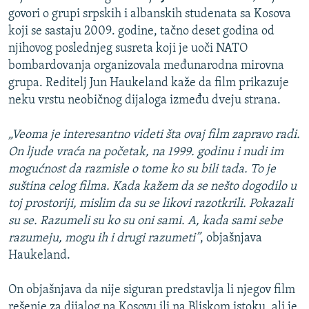
govori o grupi srpskih i albanskih studenata sa Kosova
koji se sastaju 2009. godine, tačno deset godina od
njihovog poslednjeg susreta koji je uoči NATO
bombardovanja organizovala međunarodna mirovna
grupa. Reditelj Jun Haukeland kaže da film prikazuje
neku vrstu neobičnog dijaloga između dveju strana.
„Veoma je interesantno videti šta ovaj film zapravo radi.
On ljude vraća na početak, na 1999. godinu i nudi im
mogućnost da razmisle o tome ko su bili tada. To je
suština celog filma. Kada kažem da se nešto dogodilo u
toj prostoriji, mislim da su se likovi razotkrili. Pokazali
su se. Razumeli su ko su oni sami. A, kada sami sebe
razumeju, mogu ih i drugi razumeti”
, objašnjava
Haukeland.
On objašnjava da nije siguran predstavlja li njegov film
rešenje za dijalog na Kosovu ili na Bliskom istoku, ali je