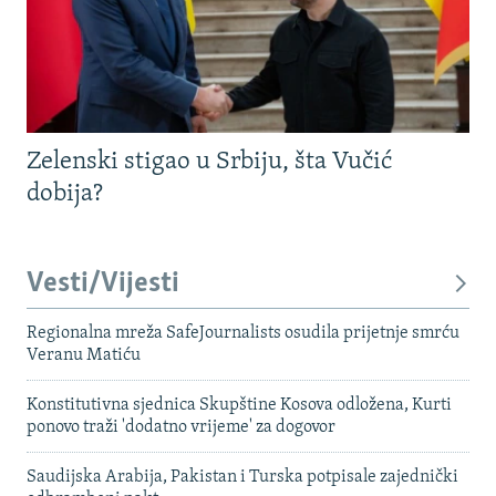
Zelenski stigao u Srbiju, šta Vučić
dobija?
Vesti/Vijesti
Regionalna mreža SafeJournalists osudila prijetnje smrću
Veranu Matiću
Konstitutivna sjednica Skupštine Kosova odložena, Kurti
ponovo traži 'dodatno vrijeme' za dogovor
Saudijska Arabija, Pakistan i Turska potpisale zajednički