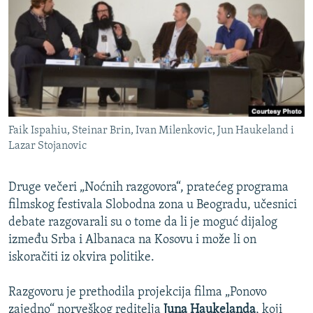
ISPRIČAJ MI
DNEVNO@RSE
SPECIJALI RSE
VIŠE OD NASLOVA
PRATITE NAS
GENOCID U SREBRENICI
Faik Ispahiu, Steinar Brin, Ivan Milenkovic, Jun Haukeland i
POPLAVE I KLIZIŠTA U BIH 2024.
Lazar Stojanovic
TV LIBERTY
Sve RFE/RL stranice
Druge večeri „Noćnih razgovora“, pratećeg programa
POST SCRIPTUM
filmskog festivala Slobodna zona u Beogradu, učesnici
MOJA EVROPA
debate razgovarali su o tome da li je moguć dijalog
između Srba i Albanaca na Kosovu i može li on
TRI DECENIJE OD RATA U BIH
iskoračiti iz okvira politike.
SVE KARTE DEJTONA
NASTANAK I RASPAD JUGOSLAVIJE
Razgovoru je prethodila projekcija filma „Ponovo
zajedno“ norveškog reditelja
Juna Haukelanda
, koji