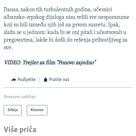
Danas, nakon tih turbulentnih godina, učesnici
albansko-srpskog dijaloga nisu rešili sve nesporazume
koji su bili između njih još na prvom susretu. Ipak,
slažu se u jednom: kada bi se oni pitali i učestvovali u
pregovorima, lakše bi došli do rešenja prihvatljivog za
sve.
VIDEO: Trejler za film "Ponovo zajedno"
Podijelite
Pratite nas
Povezani sadržaji
Srbija
Kosovo
Više priča