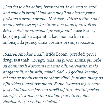
„Ono što je bilo dobro, izvanredno, je da smo se sreli
kad smo bili zreliji i kad smo mogli da hladne glave
pričamo o svemu ovome. Nažalost, vidi se u filmu da i
sa albanske i sa srpske strane ima puno ljudi koji su
žrtve nekih predrasuda i propagande“
, kaže Fisnik,
kojeg je publika zapamtila kao momka koji ima
ambiciju da jednog dana postane premijer Kosova.
„Sazreli smo kao ljudi
“, ističe Boban, poredeći prvi i
drugi sastanak.
„Drugo, tada, na prvom snimanju, Srbi
su dominirali Kosovom i mi smo bili, verovatno, malo
arogantniji, nabusitiji, mlađi. Sad, 10 godina kasnije,
mi smo se međusobno pozaboravljali. Ja nisam nikog od
njih video u međuvremenu. Samo iskustvo tog susreta
je spektakularno jer smo prošli taj turbulentni period
istorije svi skupa na tom malom parčetu zemlje...
Fascinantno, u svakom slučaju.“