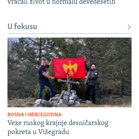
vraćali život u normalu devedesetih
U fokusu
BOSNA I HERCEGOVINA
Veze ruskog krajnje desničarskog
pokreta u Višegradu