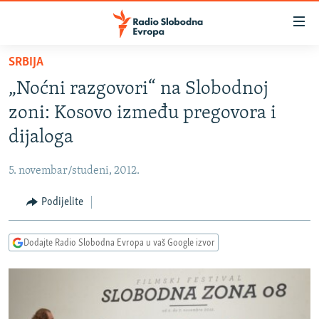
Dostupni
linkovi
Pređite
SRBIJA
na
VIJESTI
„Noćni razgovori“ na Slobodnoj
glavni
BOSNA I HERCEGOVINA
sadržaj
zoni: Kosovo između pregovora i
SRBIJA
Pređite
dijaloga
na
KOSOVO
glavnu
5. novembar/studeni, 2012.
CRNA GORA
navigaciju
Pređite
Podijelite
VIZUELNO
na
PODCASTI
VIDEO
pretragu
Dodajte Radio Slobodna Evropa u vaš Google izvor
RAT U UKRAJINI
FOTOGALERIJE
KINA NA BALKANU
INFOGRAFIKE
RSE PRIČE IZ SVIJETA