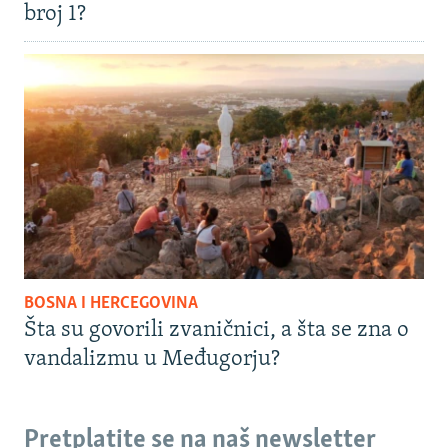
broj 1?
BOSNA I HERCEGOVINA
Šta su govorili zvaničnici, a šta se zna o
vandalizmu u Međugorju?
Pretplatite se na naš newsletter