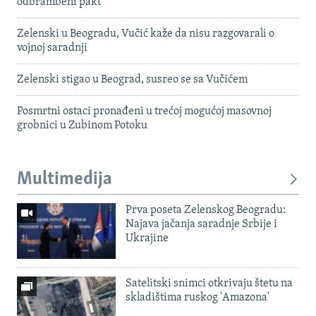
odbrambeni pakt
Zelenski u Beogradu, Vučić kaže da nisu razgovarali o
vojnoj saradnji
Zelenski stigao u Beograd, susreo se sa Vučićem
Posmrtni ostaci pronađeni u trećoj mogućoj masovnoj
grobnici u Zubinom Potoku
Multimedija
Prva poseta Zelenskog Beogradu:
Najava jačanja saradnje Srbije i
Ukrajine
Satelitski snimci otkrivaju štetu na
skladištima ruskog 'Amazona'