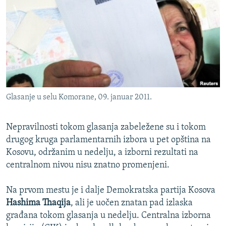
ISPRIČAJ MI
DNEVNO@RSE
SPECIJALI RSE
VIŠE OD NASLOVA
PRATITE NAS
GENOCID U SREBRENICI
Glasanje u selu Komorane, 09. januar 2011.
POPLAVE I KLIZIŠTA U BIH 2024.
TV LIBERTY
Sve RFE/RL stranice
Nepravilnosti tokom glasanja zabeležene su i tokom
POST SCRIPTUM
drugog kruga parlamentarnih izbora u pet opština na
Kosovu, održanim u nedelju, a izborni rezultati na
MOJA EVROPA
centralnom nivou nisu znatno promenjeni.
TRI DECENIJE OD RATA U BIH
Na prvom mestu je i dalje Demokratska partija Kosova
SVE KARTE DEJTONA
Hashima Thaqija
, ali je uočen znatan pad izlaska
NASTANAK I RASPAD JUGOSLAVIJE
građana tokom glasanja u nedelju. Centralna izborna