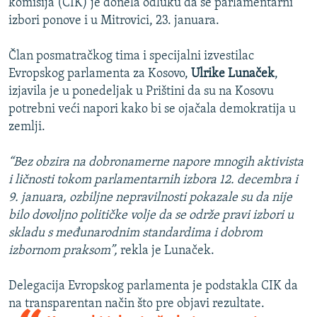
komisija (CIK) je donela odluku da se parlamentarni
izbori ponove i u Mitrovici, 23. januara.
Član posmatračkog tima i specijalni izvestilac
Evropskog parlamenta za Kosovo,
Ulrike Lunaček
,
izjavila je u ponedeljak u Prištini da su na Kosovu
potrebni veći napori kako bi se ojačala demokratija u
zemlji.
“Bez obzira na dobronamerne napore mnogih aktivista
i ličnosti tokom parlamentarnih izbora 12. decembra i
9. januara, ozbiljne nepravilnosti pokazale su da nije
bilo dovoljno političke volje da se održe pravi izbori u
skladu s međunarodnim standardima i dobrom
izbornom praksom”,
rekla je Lunaček.
Delegacija Evropskog parlamenta je podstakla CIK da
na transparentan način što pre objavi rezultate.