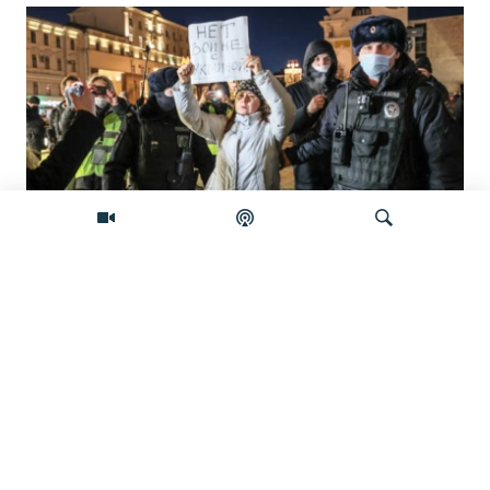
'Građanska smrt': Kremlj državljanstvo
koristi kao oružje protiv prognanih Rusa
Pretraživač