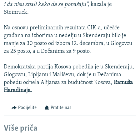
i da nisu znali kako da se ponašaju”,
kazala je
Steinruck.
Na osnovu preliminarnih rezultata CIK-a, učešće
građana na izborima u nedelju u Skenderaju bilo je
manje za 30 posto od izbora 12. decembra, u Glogovcu
za 25 posto, a u Dečanima za 9 posto.
Demokratska partija Kosova pobedila je u Skenderaju,
Glogovcu, Lipljanu i Mališevu, dok je u Dečanima
pobedu odnela Alijansa za budućnost Kosova,
Ramuša
Haradinaja
.
Podijelite
Pratite nas
Više priča