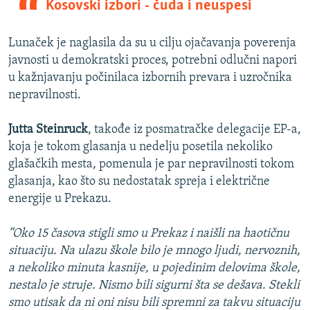
Kosovski izbori - čuda i neuspesi
Lunaček je naglasila da su u cilju ojačavanja poverenja
javnosti u demokratski proces, potrebni odlučni napori
u kažnjavanju počinilaca izbornih prevara i uzročnika
nepravilnosti.
Jutta Steinruck
, takođe iz posmatračke delegacije EP-a,
koja je tokom glasanja u nedelju posetila nekoliko
glašačkih mesta, pomenula je par nepravilnosti tokom
glasanja, kao što su nedostatak spreja i električne
energije u Prekazu.
“Oko 15 časova stigli smo u Prekaz i naišli na haotičnu
situaciju. Na ulazu škole bilo je mnogo ljudi, nervoznih,
a nekoliko minuta kasnije, u pojedinim delovima škole,
nestalo je struje. Nismo bili sigurni šta se dešava. Stekli
smo utisak da ni oni nisu bili spremni za takvu situaciju