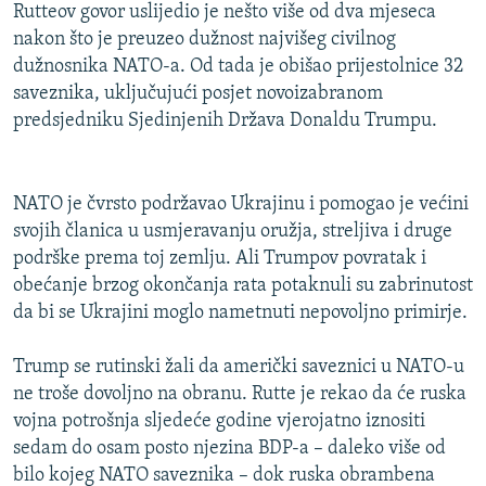
Rutteov govor uslijedio je nešto više od dva mjeseca
nakon što je preuzeo dužnost najvišeg civilnog
dužnosnika NATO-a. Od tada je obišao prijestolnice 32
saveznika, uključujući posjet novoizabranom
predsjedniku Sjedinjenih Država Donaldu Trumpu.
NATO je čvrsto podržavao Ukrajinu i pomogao je većini
svojih članica u usmjeravanju oružja, streljiva i druge
podrške prema toj zemlju. Ali Trumpov povratak i
obećanje brzog okončanja rata potaknuli su zabrinutost
da bi se Ukrajini moglo nametnuti nepovoljno primirje.
Trump se rutinski žali da američki saveznici u NATO-u
ne troše dovoljno na obranu. Rutte je rekao da će ruska
vojna potrošnja sljedeće godine vjerojatno iznositi
sedam do osam posto njezina BDP-a – daleko više od
bilo kojeg NATO saveznika – dok ruska obrambena