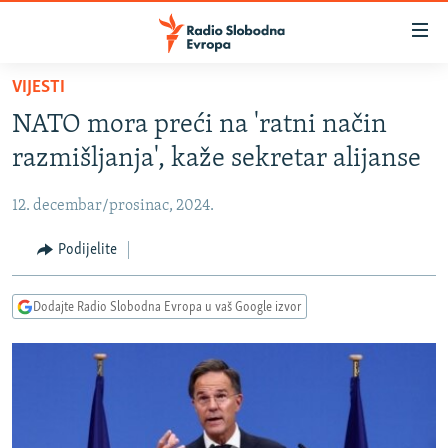
Dostupni
linkovi
Pređite
VIJESTI
na
VIJESTI
NATO mora preći na 'ratni način
glavni
BOSNA I HERCEGOVINA
sadržaj
razmišljanja', kaže sekretar alijanse
SRBIJA
Pređite
na
12. decembar/prosinac, 2024.
KOSOVO
glavnu
CRNA GORA
Podijelite
navigaciju
Pređite
VIZUELNO
na
Dodajte Radio Slobodna Evropa u vaš Google izvor
PODCASTI
VIDEO
pretragu
RAT U UKRAJINI
FOTOGALERIJE
KINA NA BALKANU
INFOGRAFIKE
RSE PRIČE IZ SVIJETA