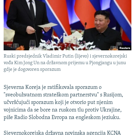
ISPRIČAJ MI
DNEVNO@RSE
SPECIJALI RSE
VIŠE OD NASLOVA
PRATITE NAS
GENOCID U SREBRENICI
Ruski predsjednik Vladimir Putin (lijevo) i sjevernokorejski
POPLAVE I KLIZIŠTA U BIH 2024.
vođa Kim Jong Un na državnom prijemu u Pjongjangu u junu
gdje je dogovoren sporazum
TV LIBERTY
Sve RFE/RL stranice
POST SCRIPTUM
Sjeverna Koreja je ratifikovala sporazum o
MOJA EVROPA
"sveobuhvatnom strateškom partnerstvu" s Rusijom,
učvršćujući sporazum koji je otvorio put njenim
TRI DECENIJE OD RATA U BIH
vojnicima da se bore na ruskom tlu protiv Ukrajine,
SVE KARTE DEJTONA
piše Radio Slobodna Evropa na engleskom jeziuku.
NASTANAK I RASPAD JUGOSLAVIJE
Sjevernokorejska državna novinska agencija KCNA