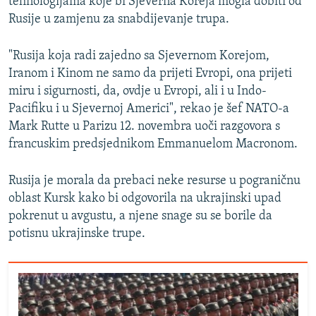
tehnologijama koje bi Sjeverna Koreja mogla dobiti od
Rusije u zamjenu za snabdijevanje trupa.
"Rusija koja radi zajedno sa Sjevernom Korejom,
Iranom i Kinom ne samo da prijeti Evropi, ona prijeti
miru i sigurnosti, da, ovdje u Evropi, ali i u Indo-
Pacifiku i u Sjevernoj Americi", rekao je šef NATO-a
Mark Rutte u Parizu 12. novembra uoči razgovora s
francuskim predsjednikom Emmanuelom Macronom.
Rusija je morala da prebaci neke resurse u pograničnu
oblast Kursk kako bi odgovorila na ukrajinski upad
pokrenut u avgustu, a njene snage su se borile da
potisnu ukrajinske trupe.