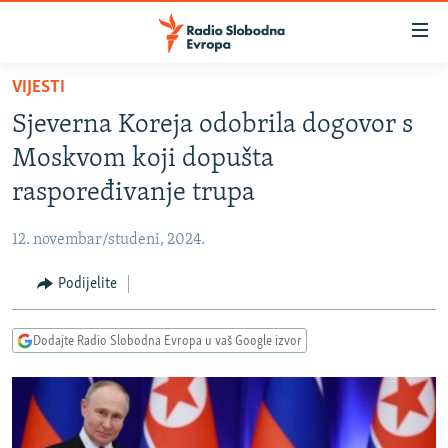
Dostupni
linkovi
Pređite
VIJESTI
na
VIJESTI
Sjeverna Koreja odobrila dogovor s
glavni
BOSNA I HERCEGOVINA
sadržaj
Moskvom koji dopušta
SRBIJA
Pređite
raspoređivanje trupa
na
KOSOVO
glavnu
12. novembar/studeni, 2024.
CRNA GORA
navigaciju
Pređite
Podijelite
VIZUELNO
na
PODCASTI
VIDEO
pretragu
Dodajte Radio Slobodna Evropa u vaš Google izvor
RAT U UKRAJINI
FOTOGALERIJE
KINA NA BALKANU
INFOGRAFIKE
RSE PRIČE IZ SVIJETA