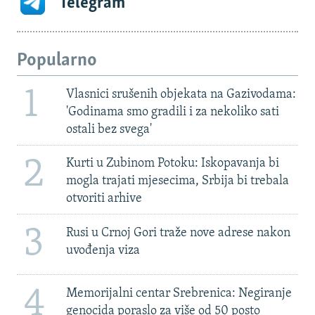
Telegram
Popularno
1
Vlasnici srušenih objekata na Gazivodama:
'Godinama smo gradili i za nekoliko sati
ostali bez svega'
2
Kurti u Zubinom Potoku: Iskopavanja bi
mogla trajati mjesecima, Srbija bi trebala
otvoriti arhive
3
Rusi u Crnoj Gori traže nove adrese nakon
uvođenja viza
4
Memorijalni centar Srebrenica: Negiranje
genocida poraslo za više od 50 posto