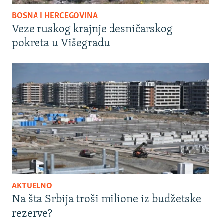
BOSNA I HERCEGOVINA
Veze ruskog krajnje desničarskog
pokreta u Višegradu
AKTUELNO
Na šta Srbija troši milione iz budžetske
rezerve?