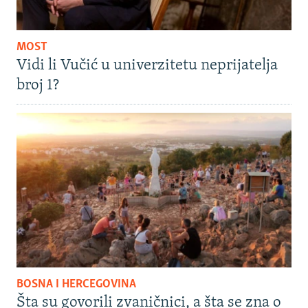
MOST
Vidi li Vučić u univerzitetu neprijatelja
broj 1?
BOSNA I HERCEGOVINA
Šta su govorili zvaničnici, a šta se zna o