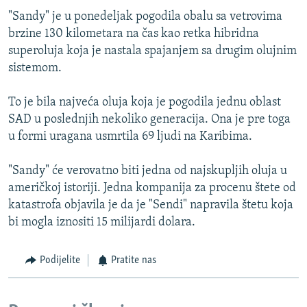
"Sandy" je u ponedeljak pogodila obalu sa vetrovima
brzine 130 kilometara na čas kao retka hibridna
superoluja koja je nastala spajanjem sa drugim olujnim
sistemom.
To je bila najveća oluja koja je pogodila jednu oblast
SAD u poslednjih nekoliko generacija. Ona je pre toga
u formi uragana usmrtila 69 ljudi na Karibima.
"Sandy" će verovatno biti jedna od najskupljih oluja u
američkoj istoriji. Jedna kompanija za procenu štete od
katastrofa objavila je da je "Sendi" napravila štetu koja
bi mogla iznositi 15 milijardi dolara.
Podijelite
Pratite nas