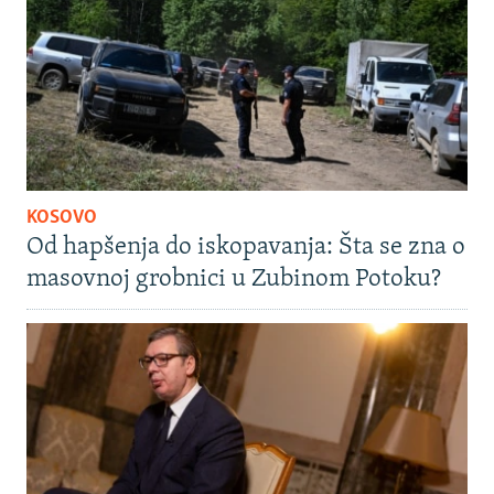
KOSOVO
Od hapšenja do iskopavanja: Šta se zna o
masovnoj grobnici u Zubinom Potoku?