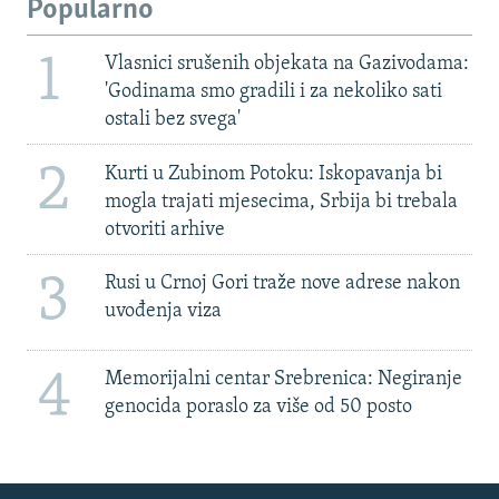
Popularno
1
Vlasnici srušenih objekata na Gazivodama:
'Godinama smo gradili i za nekoliko sati
ostali bez svega'
2
Kurti u Zubinom Potoku: Iskopavanja bi
mogla trajati mjesecima, Srbija bi trebala
otvoriti arhive
3
Rusi u Crnoj Gori traže nove adrese nakon
uvođenja viza
4
Memorijalni centar Srebrenica: Negiranje
genocida poraslo za više od 50 posto