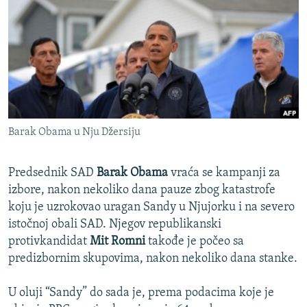
ISPRIČAJ MI
DNEVNO@RSE
SPECIJALI RSE
VIŠE OD NASLOVA
PRATITE NAS
GENOCID U SREBRENICI
Barak Obama u Nju Džersiju
POPLAVE I KLIZIŠTA U BIH 2024.
TV LIBERTY
Sve RFE/RL stranice
Predsednik SAD
Barak Obama
vraća se kampanji za
POST SCRIPTUM
izbore, nakon nekoliko dana pauze zbog katastrofe
koju je uzrokovao uragan Sandy u Njujorku i na severo
MOJA EVROPA
istočnoj obali SAD. Njegov republikanski
TRI DECENIJE OD RATA U BIH
protivkandidat
Mit Romni
takođe je počeo sa
predizbornim skupovima, nakon nekoliko dana stanke.
SVE KARTE DEJTONA
NASTANAK I RASPAD JUGOSLAVIJE
U oluji “Sandy” do sada je, prema podacima koje je