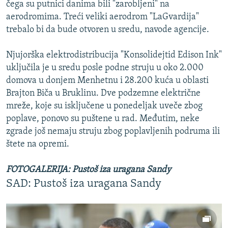
čega su putnici danima bili "zarobljeni" na
aerodromima. Treći veliki aerodrom "LaGvardija"
trebalo bi da bude otvoren u sredu, navode agencije.
Njujorška elektrodistribucija "Konsolidejtid Edison Ink"
uključila je u sredu posle podne struju u oko 2.000
domova u donjem Menhetnu i 28.200 kuća u oblasti
Brajton Biča u Bruklinu. Dve podzemne električne
mreže, koje su isključene u ponedeljak uveče zbog
poplave, ponovo su puštene u rad. Međutim, neke
zgrade još nemaju struju zbog poplavljenih podruma ili
štete na opremi.
FOTOGALERIJA: Pustoš iza uragana Sandy
SAD: Pustoš iza uragana Sandy