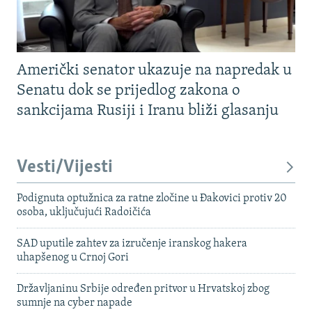
Američki senator ukazuje na napredak u
Senatu dok se prijedlog zakona o
sankcijama Rusiji i Iranu bliži glasanju
Vesti/Vijesti
Podignuta optužnica za ratne zločine u Đakovici protiv 20
osoba, uključujući Radoičića
SAD uputile zahtev za izručenje iranskog hakera
uhapšenog u Crnoj Gori
Državljaninu Srbije određen pritvor u Hrvatskoj zbog
sumnje na cyber napade