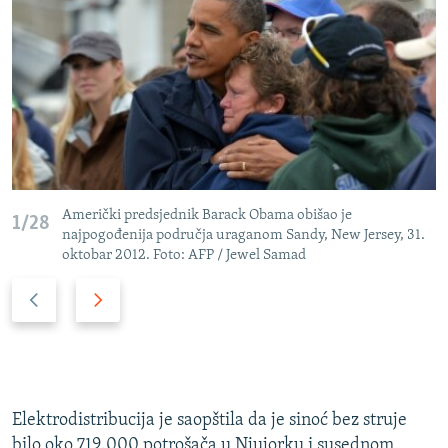
Američki predsjednik Barack Obama obišao je
1/28
najpogođenija područja uraganom Sandy, New Jersey, 31.
oktobar 2012. Foto: AFP / Jewel Samad
P
N
r
a
e
r
t
e
h
d
o
n
Elektrodistribucija je saopštila da je sinoć bez struje
d
i
bilo oko 719.000 potrošača u Njujorku i susednom