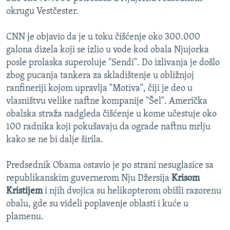
n
s
okrugu Vestčester.
i
l
s
a
CNN je objavio da je u toku čišćenje oko 300.000
l
j
galona dizela koji se izlio u vode kod obala Njujorka
a
d
posle prolaska superoluje "Sendi". Do izlivanja je došlo
j
zbog pucanja tankera za skladištenje u obližnjoj
d
ranfineriji kojom upravlja "Motiva", čiji je deo u
vlasništvu velike naftne kompanije "Šel". Američka
obalska straža nadgleda čišćenje u kome učestuje oko
100 radnika koji pokušavaju da ograde naftnu mrlju
kako se ne bi dalje širila.
Predsednik Obama ostavio je po strani nesuglasice sa
republikanskim guvernerom Nju Džersija
Krisom
Kristijem
i njih dvojica su helikopterom obišli razorenu
obalu, gde su videli poplavenje oblasti i kuće u
plamenu.