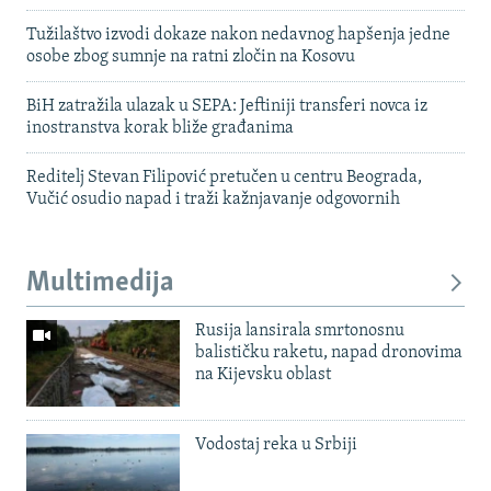
Tužilaštvo izvodi dokaze nakon nedavnog hapšenja jedne
osobe zbog sumnje na ratni zločin na Kosovu
BiH zatražila ulazak u SEPA: Jeftiniji transferi novca iz
inostranstva korak bliže građanima
Reditelj Stevan Filipović pretučen u centru Beograda,
Vučić osudio napad i traži kažnjavanje odgovornih
Multimedija
Rusija lansirala smrtonosnu
balističku raketu, napad dronovima
na Kijevsku oblast
Vodostaj reka u Srbiji