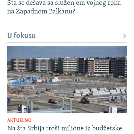
Šta se dešava sa služenjem vojnog roka
na Zapadnom Balkanu?
U fokusu
AKTUELNO
Na šta Srbija troši milione iz budžetske