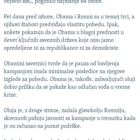
objavio BBC, poginulo najmanje 64 osobe.
Pet dana pred izbore, Obama i Romni su u tesnoj trci, a
njihovi štabovi predviđaju vlastitu pobedu. Ipak,
ankete pokazuju da je Obama u blagoj prednosti u
devet ključnih saveznih država koje nisu jasno
opredeljene ni za republikance ni za demokrate.
Obamini savetnici tvrde da je pauza od bavljenja
kampanjom imala minimalne posledice na njegove
izglede za pobedu. Obama je, takođe, zahvaljujući oluji
dobio priliku da se pokaže kao odlučan vođa u vreme
krize.
Oluja je, s druge strane, zadala glavobolju Romniju,
skrenuvši pažnju javnosti sa kampanje u trenutku kada
je on računao na porast podrške.