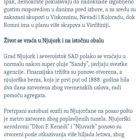
Ipak, demokrate pokušavaju da nadoknade izgubljeno
gustim rasporedom u danima pred izbore, a za sredu su
zakazani skupovi u Viskonsinu, Nevadi i Koloradu, dok
Romni ima u planu više skupova u Virdžiniji.
Život se vraća u Njujork i na istočnu obalu
Grad Njujork i severoistok SAD polako se vraćaju u
normalu nakon super oluje “Sandy”, javljaju svestke
agencije. Finansijska tržišta su ponovo otvorena, a
njujorška berza, koja je prvi put od 1888. godina bila
dva dana zatvorena zbog vremenskih uslova, radi
pomoću agregata.
Pretrpani autobusi vozili su Njujorčane na posao pošto
je metro zatvoren zbog poplavljenih tunela. Njujorški
aerodromi "Džon F. Kenedi" i "Njuvark" ponovo su
otvoreni posle otkazivanja više hiljada letova, zbog