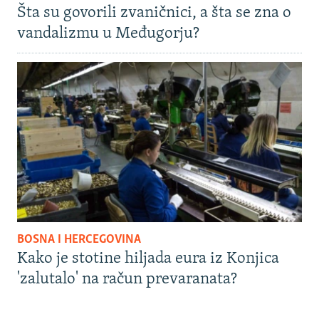
Šta su govorili zvaničnici, a šta se zna o
vandalizmu u Međugorju?
BOSNA I HERCEGOVINA
Kako je stotine hiljada eura iz Konjica
'zalutalo' na račun prevaranata?